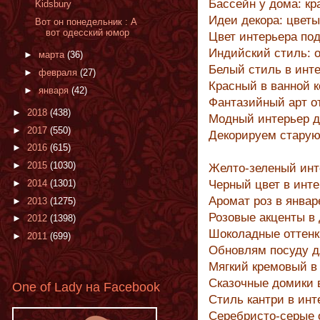
Бассейн у дома: к
Kidsbury
Идеи декора: цветы
Вот он понедельник : А
вот одесский юмор
Цвет интерьера по
Индийский стиль: 
►
марта
(36)
Белый стиль в инт
►
февраля
(27)
Красный в ванной к
►
января
(42)
Фантазийный арт от
►
2018
(438)
Модный интерьер д
►
2017
(550)
Декорируем старую
►
2016
(615)
►
2015
(1030)
Желто-зеленый инт
►
2014
(1301)
Черный цвет в инте
Аромат роз в январ
►
2013
(1275)
Розовые акценты в
►
2012
(1398)
Шоколадные оттенк
►
2011
(699)
Обновлям посуду д
Мягкий кремовый в
Сказочные домики 
One of Lady на Facebook
Стиль кантри в инт
Серебристо-серые 