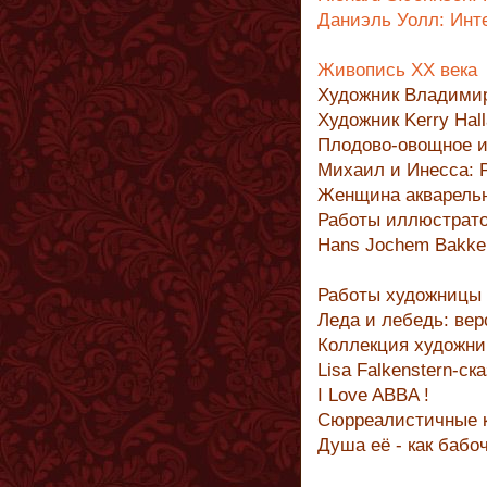
Даниэль Уолл: Ин
Живопись ХХ века
Художник Владими
Художник Kerry Hal
Плодово-овощное и
Михаил и Инесса: 
Женщина акварельн
Работы иллюстрат
Hans Jochem Bakke
Работы художницы 
Леда и лебедь: ве
Коллекция художн
Lisa Falkenstern-с
I Love ABBA !
Сюрреалистичные 
Душа её - как бабоч