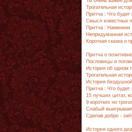
Ты очень важен дл
Трогательная истор
Притча : Что будет
Смысл известных п
Притча : Наемники
Непридуманная ист
Короткая сказка о 
Притча о позитив
Пословицы и погов
История об одном 
Трогательная истор
История бездушно
Притча : Что будет
15 лучших цитат, к
9 коротких но трог
Слабый выигрывает
Сделав добро - заб
История одного ди