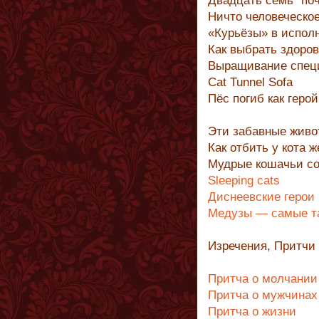
Двадцать семь “поч
Ничто человеческо
«Курьёзы» в испол
Как выбрать здоров
Выращивание специ
Cat Tunnel Sofa
Пёс погиб как герой
Эти забавные живо
Как отбить у кота 
Мудрые кошачьи с
Sleeping cats
Диснеевские герои
Mедузы — cамые та
Изречения, Притчи
Притча о молчании
Притча о мужчинах
Притча о жизни