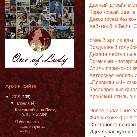
Дачный дизайн в с
Коралловый цвет в
Декорируем балкон
Хай-тек (Hi-Tech):
Умный арт из еды
Воздушный голубой
Дизайн лестницы в
Богемный «потерты
Стиль парижских к
Авторская мебель 
«Правильный» кам
Архив сайта
Засахаренные фиа
Арабский стиль в 
▼
2019
(109)
▼
апреля
(4)
Красим яйца на Пасху
Новое облачение в
ГАЛСТУКАМИ!
Философия фиолет
Я благодарю
Обстановка по фэн
вселенную за
жизнь…
Идеальная кухня п