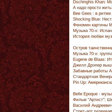
Dschinghis Khan: 
А надо просто жить
Bee Gees : в ритме
Shocking Blue: Нес
Феномен картины 
Музыка 70-х: Испа
История любви муз
Остров таинственн
Музыка 70-х: группа
Eugene de Blaas: И
Джилл Дрэпер выш
Забавные работы 
Стандартная Венер
Pin Up: Американск
Belle Epoque - музы
Фильм "Артист”: Ш
Василий Андреевич
Стрит-арт развивае