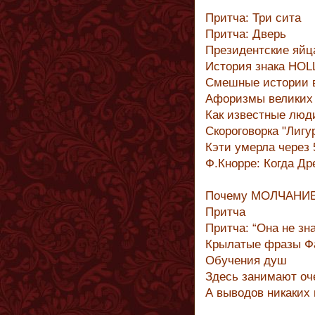
Притча: Три сита
Притча: Дверь
Президентские яйц
История знака H
Смешные истории 
Афоризмы великих
Как известные люд
Скороговорка "Лигу
Кэти умерла через 
Ф.Кнорре: Когда Д
Почему МОЛЧАНИЕ
Притча
Притча: “Она не зна
Крылатые фразы Ф
Обучения душ
Здесь занимают оч
А выводов никаких 