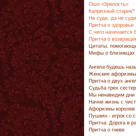
Ошо «Зрелость»
Капризный старик?
Не суди, да не суд
Притча о здоровье
С чего начинается 
Притча о возвраще
Цитаты, помогающ
Мифы о близнецах
Ангела будешь наз
Женские афоризм
Притча о двух анге
Судьба трех сестер
Мы ненавидим дни 
Начни жизнь с чист
Афоризмы королев
Пушкин - игрок со 
Притча: Дорога в р
Притча о гневе