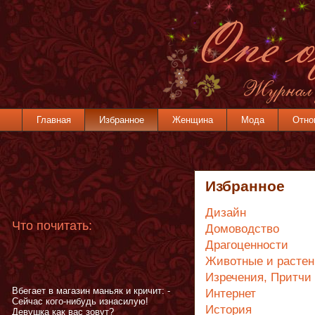
Главная
Избранное
Женщина
Мода
Отно
Избранное
Дизайн
Что почитать:
Домоводство
Драгоценности
Животные и растен
Изречения, Притчи
Вбегает в магазин маньяк и кричит: -
Интернет
Сейчас кого-нибудь изнасилую!
История
Девушка как вас зовут?