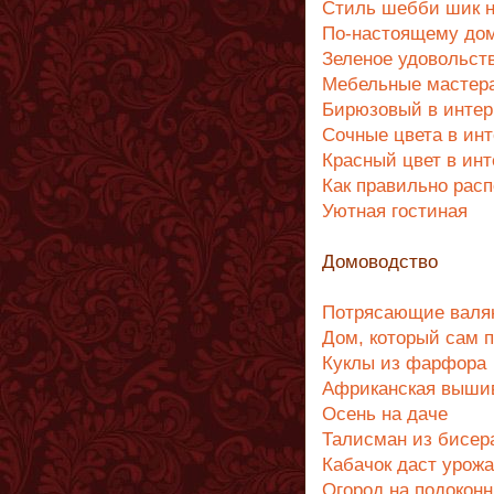
Стиль шебби шик н
По-настоящему до
Зеленое удовольст
Мебельные мастера
Бирюзовый в интер
Cочные цвета в ин
Красный цвет в инт
Как правильно рас
Уютная гостиная
Домоводство
Потрясающие валя
Дом, который сам п
Куклы из фарфора
Африканская выши
Осень на даче
Талисман из бисер
Кабачок даст урож
Огород на подоконн