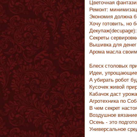
Цветочная фантази
Ремонт: минимизац
Экономия должна б
Хочу готовить, но
Декупаж(decupage)
Секреты сервировк
Вышивка для денег
Арома масла своим
Блеск столовых пр
Идеи, упрощающие
А убирать робот бу
Кусочек живой при
Кабачок даст урож
Агротехника по Соб
В чем секрет насто
Воздушное вязание
Осень - это подгото
Универсальное сре