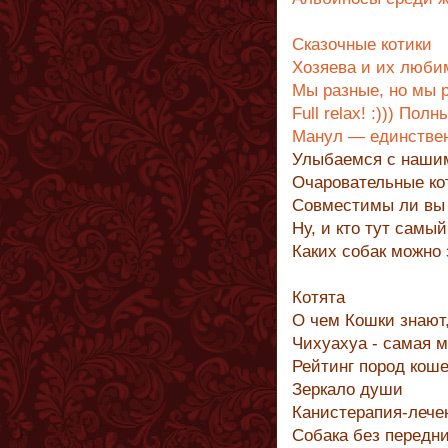
Сказочные котики
Xозяева и их люб
Мы разные, но мы 
Full relax! :))) Пол
Манул — единствен
Улыбаемся с наш
Очаровательные кот
Совместимы ли вы 
Ну, и кто тут самы
Каких собак можно
Котята
О чем Кошки знают, 
Чихуахуа - самая 
Рейтинг пород коше
Зеркало души
Канистерапия-лече
Собака без передн