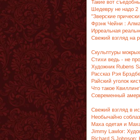
Такие вот съедобн
Шедевру не надо 2 
"Зверские прически
Фрэнк Чейни : Алма
Ирреальная реальн
Свежий взгляд на 
Cкульптуры мокры
Стихи ведь - не пр
Художник Rubens S
Рассказ Рэя Брэдб
Райский уголок кис
Что такое Квиллинг
Cовременный амери
Свежий взгляд в ис
Необычайно соблаз
Маха одетая и Маха
Jimmy Lawlor: Худо
Richard S.Johnson: