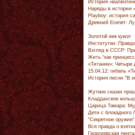
История «валентин
Наряды в истории 
Playboy: история с
Древний Египет: Л
Золотой век кукол
Институтки: Правд
Взгляд в СССР: Пр
Жить “как принцес
«Титаник»: Четыре д
15.04.12: гибель «Т
История песни "В з
Жуткие сказки про
Кладдахское кольц
Царица Тамара: Му
Дети с блокадного 
"Секретное оружие
Вся правда о взяти
Георгиевская лента