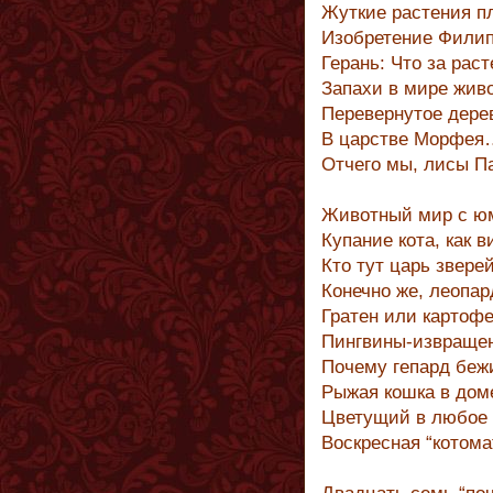
Жуткие растения п
Изобретение Филип
Герань: Что за рас
Запахи в мире жив
Перевернутое дере
В царстве Морфея
Отчего мы, лисы П
Животный мир с ю
Купание кота, как в
Кто тут царь зверей
Конечно же, леопар
Гратен или картоф
Пингвины-извраще
Почему гепард беж
Рыжая кошка в доме
Цветущий в любое 
Воскресная “котома