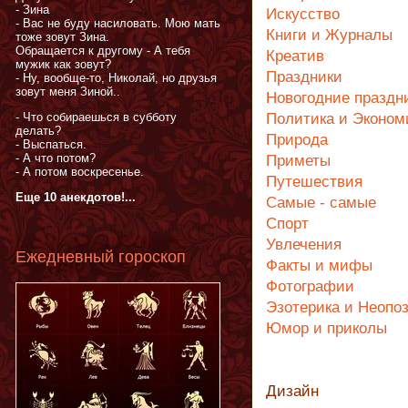
- Зина
Искусство
- Вас не буду насиловать. Мою мать
Книги и Журналы
тоже зовут Зина.
Обращается к другому - А тебя
Креатив
мужик как зовут?
Праздники
- Ну, вообще-то, Николай, но друзья
зовут меня Зиной..
Новогодние праздн
- Что собираешься в субботу
Политика и Эконом
делать?
Природа
- Выспаться.
- А что потом?
Приметы
- А потом воскресенье.
Путешествия
Еще 10 анекдотов!...
Самые - самые
Спорт
Увлечения
Ежедневный гороскоп
Факты и мифы
Фотографии
Эзотерика и Неопо
Юмор и приколы
Дизайн