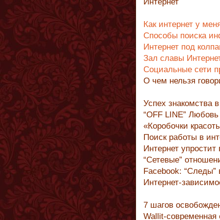
Интернет
Как интернет у ме
Способы поиска ин
Интернет под колп
Зал славы Интерне
Социальные сети п
О чем нельзя гово
Успех знакомства в
“OFF LINE” Любовь
«Коробочки красоты
Поиск работы в инт
Интернет упростит
“Сетевые” отношен
Facebook: “Следы”
Интернет-зависимо
7 шагов освобожден
Wallit-современная