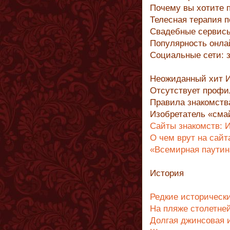
Почему вы хотите 
Телесная терапия п
Свадебные сервисы
Популярность онла
Социальные сети: 
Неожиданный хит И
Отсутствует профил
Правила знакомства
Изобретатель «сма
Сайты знакомств: Ин
О чем врут на сайт
«Всемирная паутина
История
Редкие историческ
На пляже столетне
Долгая джинсовая 