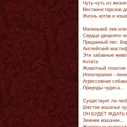
Чуть-чуть из жизн
Вестминстерское д
Жизнь котов и кош
Маленький лев или
Сердце дворняги 
Преданный пес: йо
Английский мастиф
Эти забавные живо
Котята
Животный позитив
Иппотерапия - леч
Агрессивная собак
Природы чудеса…
Существует ли люб
Шестое кошачье чу
ОН БУДЕТ ЖДАТЬ 
Зимнее кошачее…
Животные искренн