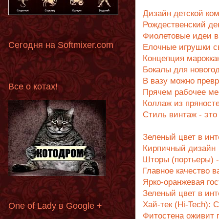
Дизайн детской ко
Рождественский де
Фиолетовые идеи в
Сегодня на Softmixer.com
Елочные игрушки с
Концепция мароккан
Бокалы для нового
В вазу можно прев
Все о котах!
Прячем рабочее ме
Коллаж из пряносте
Стиль винтаж - это
Зеленый цвет в инт
Кирпичный дизайн
Шторы (портьеры) 
Главное качество в
Ярко-оранжевая го
Зеленый цвет в инт
Хай-тек (Hi-Tech):
One of Lady в Google +
Фитостена оживит