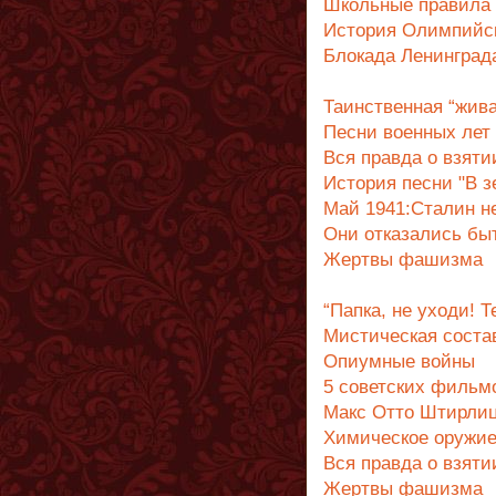
Школьные правила 
История Олимпийск
Блокада Ленинград
Таинственная “жива
Песни военных лет
Вся правда о взяти
История песни "В з
Май 1941:Сталин н
Они отказались бы
Жертвы фашизма
“Папка, не уходи! Т
Мистическая соста
Опиумные войны
5 советских фильм
Макс Отто Штирли
Химическое оружие
Вся правда о взяти
Жертвы фашизма