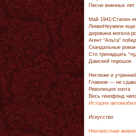
Песни военных лет
Май 1941:Сталин н
ЛиквиНеужели еще 
дирована могила р
Агент “Альта” побе
Скандальные роман
Сто тринадцать “ч
Дамский порошок
Неглиже и утренний
Главное — не сдав
Революция зонта
Весь генофонд чел
История автомобиля
Искусство
Неизвестная живоп