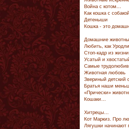
Война с котом…
Как кошка с собак
Детеныши
Кошка - это домаш
Домашние животные
Любить, как Уродл
Стоп-кадр из жизн
Усатый и хвостаты
Самые трудолюбив
Животная любовь
Звериный детский 
Братья наши мень
«Прически» живот
Кошаки…
Хитрецы…
Кот Маркиз. Про лю
Лягушки начинают 