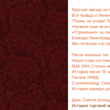
Красная звезда на
Вся правда о Лени
“Папка, не уходи! Т
Неужели еще не все
«Стриженые» за св
Блокада Ленинград
Мистическая соста
Песни военных лет
Нацистская систем
Май 1941:Сталин н
История песни "В з
Палачи НКВД
Cталининград: Сме
История одежды дл
День Снятия Блокад
История торговой м