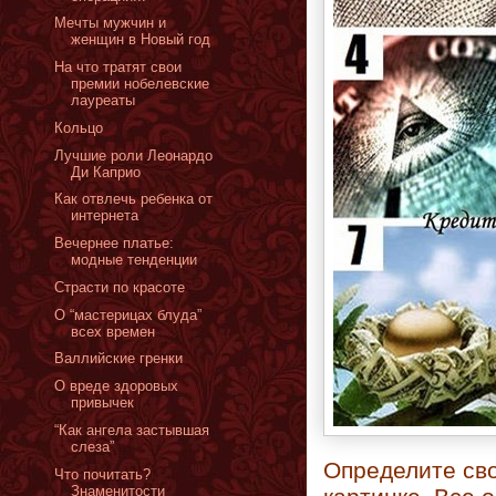
Мечты мужчин и
женщин в Новый год
На что тратят свои
премии нобелевские
лауреаты
Кольцо
Лучшие роли Леонардо
Ди Каприо
Как отвлечь ребенка от
интернета
Вечернее платье:
модные тенденции
Страсти по красоте
О “мастерицах блуда”
всех времен
Валлийские гренки
О вреде здоровых
привычек
“Как ангела застывшая
слеза”
Определите сво
Что почитать?
Знаменитости