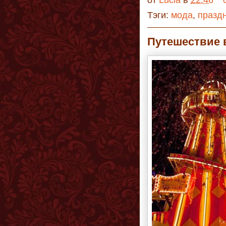
Тэги:
мода
,
празд
Путешествие 