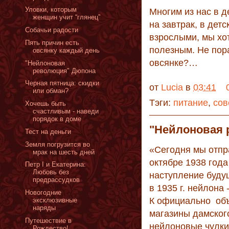
Уловки, которым
Многим из нас в д
женщин учит “глянец”
на завтрак, в детс
Собачьи радости
взрослыми, мы хо
Пять причин есть
полезным. Не пора
овсянку каждый день
овсянке?…
"Нейлоновая
революция" Дюпона
Черная пятница: скидки
от
Lucia
в
03:41
или обман?
Тэги:
питание
,
сов
Хочешь быть
счастливым - наведи
порядок в доме
"Нейлоновая 
Тест на деньги
Земля погрузится во
«Сегодня мы отпра
мрак на шесть дней
октябре 1938 год
Петр I и Екатерина:
Любовь без
наступление буду
предрассудков
в 1935 г. нейлона
Новогодние
К официально об
эксклюзивные
наряды
магазины дамског
Путешествие в
нейлоновые чулк
Рождество!