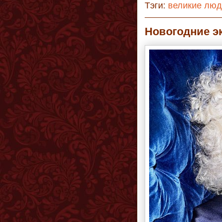
Тэги:
великие лю
Новогодние э