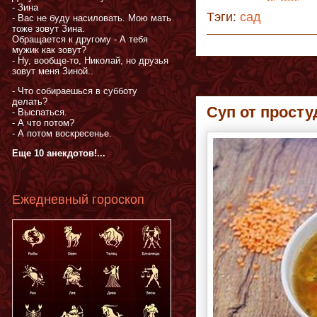
- Зина
Тэги:
сад
- Вас не буду насиловать. Мою мать
тоже зовут Зина.
Обращается к другому - А тебя
мужик как зовут?
- Ну, вообще-то, Николай, но друзья
зовут меня Зиной..
- Что собираешься в субботу
делать?
Суп от прост
- Выспаться.
- А что потом?
- А потом воскресенье.
Еще 10 анекдотов!...
Ежедневный гороскоп