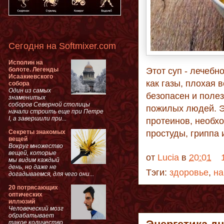
Сегодня на Softmixer.com
Исполин на
болоте. Легенды
Этот суп - лечебн
Исаакиевского
как газы, плохая 
собора
Один из самых
безопасен и поле
знаменитых
соборов Северной столицы
пожилых людей. Э
начали строить еще при Петре
I, а завершили при...
протеинов, необх
Секреты знакомых
простуды, гриппа 
вещей
Вокруг множество
вещей, которые
от
Lucia
в
20:01
мы видим каждый
день, но даже не
Тэги:
здоровье
,
на
догадываемся, для чего они...
20 потрясающих
оптических
иллюзий
Человеческий мозг
обрабатывает
такое количество