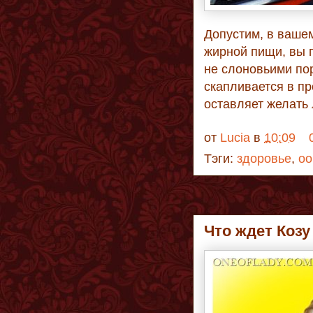
Допустим, в вашем
жирной пищи, вы п
не слоновьими по
скапливается в пр
оставляет желать 
от
Lucia
в
10:09
Тэги:
здоровье
,
оо
Что ждет Козу