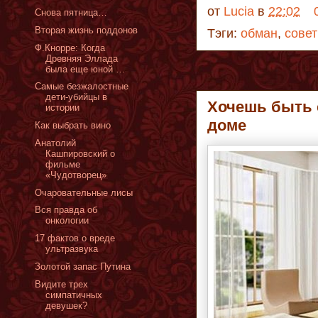
от
Lucia
в
22:02
Снова пятница…
Вторая жизнь поддонов
Тэги:
обман
,
сове
Ф.Кнорре: Когда
Древняя Эллада
была еще юной …
Самые безжалостные
дети-убийцы в
Хочешь быть 
истории
доме
Как выбрать вино
Анатолий
Кашпировский о
фильме
«Чудотворец»
Очаровательные лисы
Вся правда об
онкологии
17 фактов о вреде
ультразвука
Золотой запас Путина
Видите трех
симпатичных
девушек?