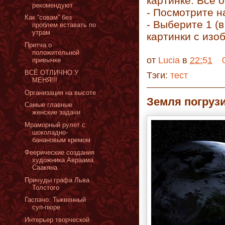
картинке. Все 
рекомендуют
- Посмотрите н
Как “совам” без
- Выберите 1 (
проблем вставать по
утрам
картинки с изо
Притча о
положительной
от
Lucia
в
22:51
привычке
ВСЁ ОТЛИЧНО У
Тэги:
тест
МЕНЯ!!!
Организация на высоте
Земля погрузи
Самые главные
женские задачи
Мраморный рулет с
шоколадно-
банановым кремом
Феерические создания
художника Авраама
Саакяна
Причуды графа Льва
Толстого
Гаспачо: Тыквенный
суп-пюре
Интерьер творческой