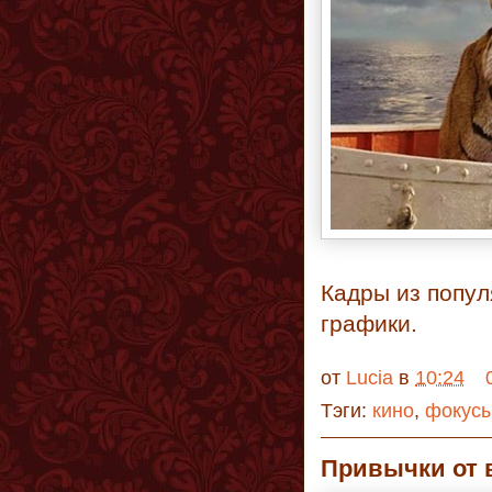
Кадры из попул
графики.
от
Lucia
в
10:24
Тэги:
кино
,
фокус
Привычки от 