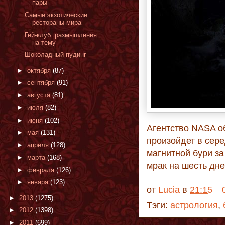
пары
Самые экзотические
рестораны мира
Гей-клуб: размышления
на тему
Шоколадный пудинг
►
октября
(87)
►
сентября
(91)
►
августа
(81)
►
июля
(82)
►
июня
(102)
Агентство NASA о
►
мая
(131)
произойдет в сере
►
апреля
(128)
магнитной бури за
►
марта
(168)
мрак на шесть дн
►
февраля
(126)
►
января
(123)
от
Lucia
в
21:15
►
2013
(1275)
Тэги:
астрология
,
►
2012
(1398)
►
2011
(699)