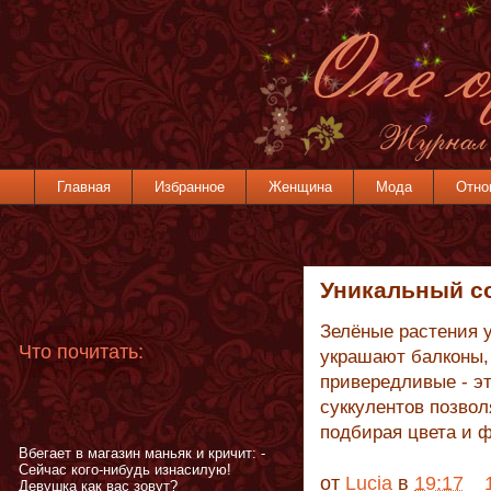
Главная
Избранное
Женщина
Мода
Отно
Уникальный со
Зелёные растения 
Что почитать:
украшают балконы, 
привередливые - эт
суккулентов позвол
подбирая цвета и 
Вбегает в магазин маньяк и кричит: -
Сейчас кого-нибудь изнасилую!
от
Lucia
в
19:17
Девушка как вас зовут?