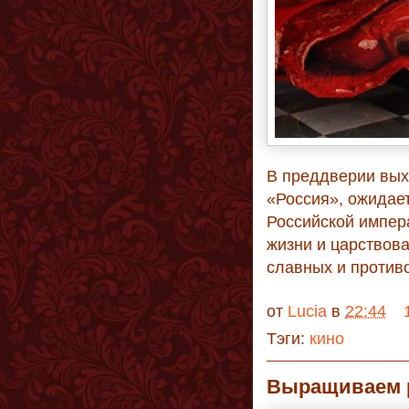
В преддверии вых
«Россия», ожидае
Российской импер
жизни и царствов
славных и против
от
Lucia
в
22:44
Тэги:
кино
Выращиваем р