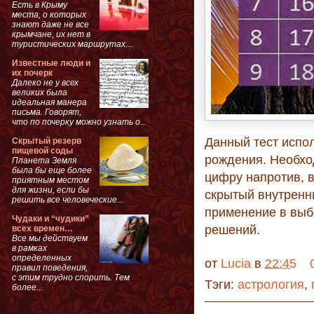
Есть в Крыму
места, о которых
знают даже не все
крымчане, их нет в
туристических маршрутах....
Известные люди и
их почерк
Далеко не у всех
великих была
идеальная манера
письма. Говорят,
что по почерку можно узнать о...
Данный тест испо
Скрытый резерв
пищевой соды
рождения. Необхо
Планета Земля
была бы еще более
цифру напротив, в
приятным местом
для жизни, если бы
скрытый внутренн
решить все человеческие...
применение в выб
Чудаки и “чудики”
решений.
всех времен…
Все мы действуем
в рамках
определенных
от
Lucia
в
22:45
правил поведения,
с этим трудно спорить. Тем
Тэги:
астрология
,
более...