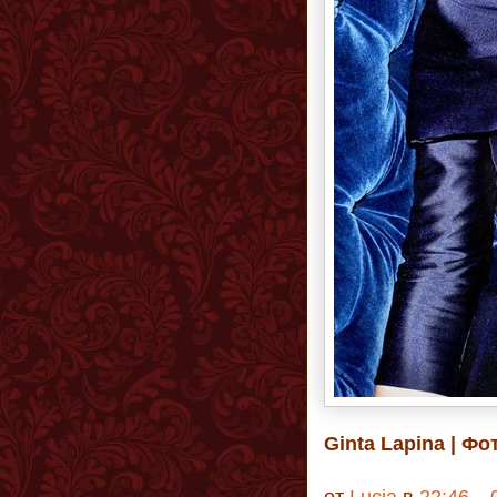
Ginta Lapina |
Фо
от
Lucia
в
22:46