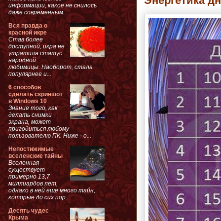
Энергетика д
информации, какое не снилось
даже современным...
Вся правда о
красной икре
Став более
доступной, икра не
утратила статус
народной
любимицы. Наоборот, стала
популярнее и...
6 способов
сделать скриншот
в Windows 10
Знание того, как
делать снимки
экрана, может
пригодиться любому
пользователю ПК. Ниже - о...
Непостижимые
вселенские тайны
Вселенная
существует
примерно 13,7
миллиардов лет,
однако в ней еще много тайн,
которые до сих пор...
Десять чудес
Крыма