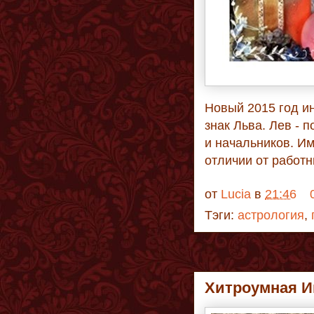
Новый 2015 год ин
знак Льва. Лев - 
и начальников. Им
отличии от работн
от
Lucia
в
21:46
Тэги:
астрология
,
Хитроумная И