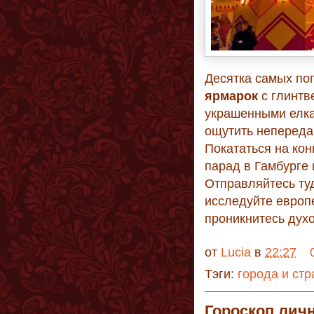
Десятка самых по
ярмарок
с глинтв
украшенными елка
ощутить непереда
Покататься на кон
парад в Гамбурге
Отправляйтесь туд
исследуйте европ
проникнитесь духо
от
Lucia
в
22:27
Тэги:
города и ст
Гороскоп личн