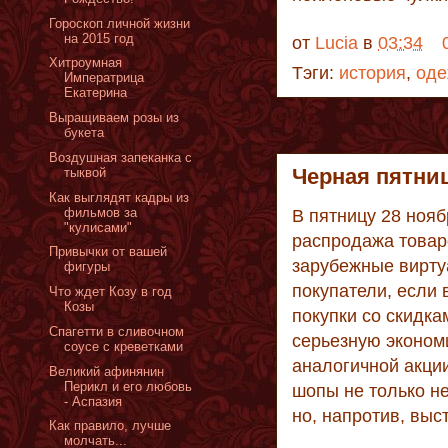
Гороскоп личной жизни
на 2015 год
от
Lucia
в
03:34
Хитроумная
Тэги:
история
,
оде
Императрица
Екатерина
Выращиваем розы из
букета
Воздушная запеканка с
Черная пятни
тыквой
Как выглядят кадры из
фильмов за
В пятницу 28 ноя
"кулисами"
распродажа товар
Привычки от вашей
зарубежные вирту
фигуры
покупатели, если 
Что ждет Козу в год
Козы
покупки со скидка
Спагетти в сливочном
серьезную экономи
соусе с креветками
аналогичной акции
Великий афинянин
Перикл и его любовь
шопы не только н
- Аспазия
но, напротив, вы
Как правило, лучше
молчать...