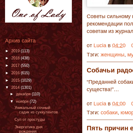
Советы сильному п
рекомендации пол
советам из журн
Архив сайта
от
Lucia
в
04:20
►
2019
(113)
Тэги:
женщины
,
м
►
2018
(438)
►
2017
(550)
Собачьи радо
►
2016
(615)
►
2015
(1029)
“Преданней собаки
▼
2014
(1301)
существа!”…
►
декабря
(110)
▼
ноября
(72)
от
Lucia
в
04:00
Уникальный сочный
Тэги:
собаки
,
юмо
садик из суккулентов
Суп от простуды
Пять причин 
Энергетика дня
рождения