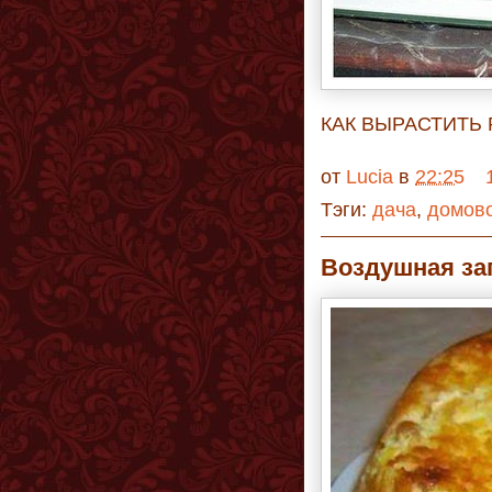
КАК ВЫРАСТИТЬ 
от
Lucia
в
22:25
Тэги:
дача
,
домов
Воздушная за