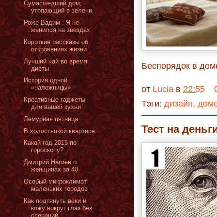
Сумасшедший дом,
утопающий в зелени
Роже Вадим : Я не
женился на звездах
Короткие рассказы об
откровениях жизни
Лучший чай во время
Беспорядок в дом
диеты
История одной
«наложницы»
от
Lucia
в
22:55
Креативные гаджеты
Тэги:
дизайн
,
дом
для вашей кухни
Лемурная пятница
Тест на деньг
В холостяцкой квартире
Какой год 2015 по
гороскопу?
Дмитрий Нагиев о
женщинах за 40
Особый микроклимат
маленьких городов
Как подтянуть веки и
кожу вокруг глаз без
операций...