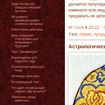
делается популяр
Граф Калиостро
обладал энергией
изменило всю инд
вулкана
продавать не цели
Не кормите
фармкорпорации,
особенно западные
от
Lucia
в
20:22
Кабачковая запеканка
Тэги:
обман
,
прод
День рождения :
Платформа для
ближайшего
Астрологическ
будущего
Торт “Ханафигуре”
Европоддоны для
отдыха в саду
Клубничные маски для
лица
Исповедь мужчины
Бутербродный торт
Что дает потрясающий
эффект при встрече?
Чемпионы среди
животных