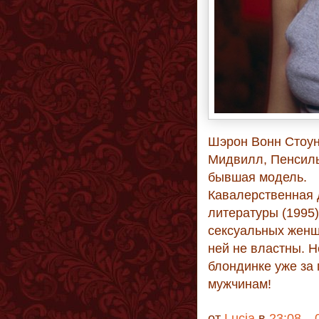
Шэрон Вонн Стоун 
Мидвилл, Пенсиль
бывшая модель.
Кавалерственная 
литературы (1995
сексуальных женщ
ней не властны. Н
блондинке уже за 
мужчинам!
от
Lucia
в
23:08