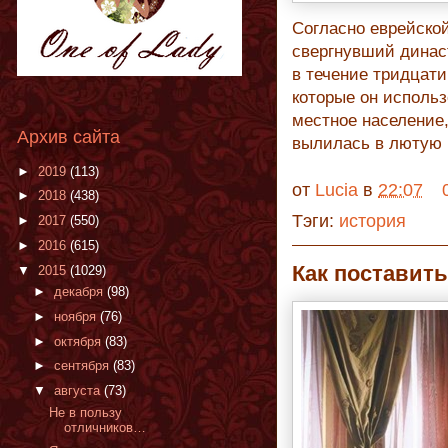
Согласно еврейско
свергнувший динас
в течение тридцати
которые он использ
местное население
Архив сайта
вылилась в лютую 
►
2019
(113)
от
Lucia
в
22:07
►
2018
(438)
Тэги:
история
►
2017
(550)
►
2016
(615)
Как поставить
▼
2015
(1029)
►
декабря
(98)
►
ноября
(76)
►
октября
(83)
►
сентября
(83)
▼
августа
(73)
Не в пользу
отличников…