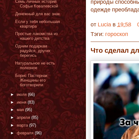
природы способны 
Семь личных историй
Софьи Ковалевской
одежде преоблада
Денежный для вас знак
Если у тебя небольшая
от
Lucia
в
19:58
квартира
Тэги:
гороскоп
Простые лакомства из
нашего детства
Одним подаркам
Что сделал д
радуйся, других
берегись
Натуральное не есть
полезное
Борис Пастернак:
Женщины его
боготворили
►
июля
(66)
►
июня
(83)
►
мая
(95)
►
апреля
(85)
►
марта
(97)
►
февраля
(96)