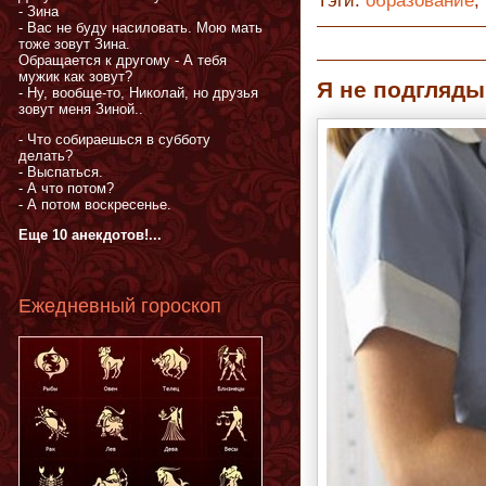
Тэги:
образование
,
- Зина
- Вас не буду насиловать. Мою мать
тоже зовут Зина.
Обращается к другому - А тебя
мужик как зовут?
Я не подгляды
- Ну, вообще-то, Николай, но друзья
зовут меня Зиной..
- Что собираешься в субботу
делать?
- Выспаться.
- А что потом?
- А потом воскресенье.
Еще 10 анекдотов!...
Ежедневный гороскоп