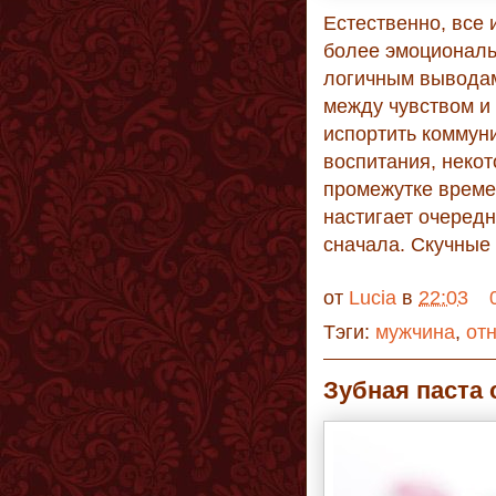
Естественно, все
более эмоциональн
логичным выводам
между чувством и
испортить коммун
воспитания, неко
промежутке времен
настигает очередн
сначала. Скучны
от
Lucia
в
22:03
Тэги:
мужчина
,
от
Зубная паста