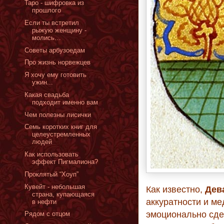
Таро - шифровка из
прошлого
Если ты встретил
рыжую женщину -
молись…
Советы арбузоедам
Про жизнь норвежцев
Я хочу ему готовить
ужин...
Какая свадьба
подходит именно вам
Чем полезны лисички
Семь коротких книг для
целеустремленных
людей
Как использовать
эффект Пигмалиона?
Проклятый “Хоуп”
Кувейт - небольшая
Как известно,
Дев
страна, купающаяся
аккуратности и м
в нефти
эмоционально сде
Рядом с отцом