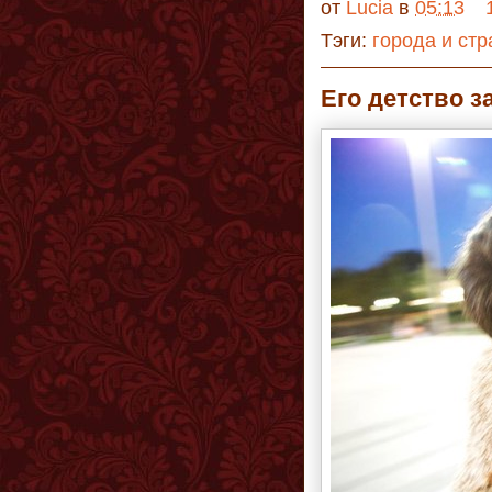
от
Lucia
в
05:13
Тэги:
города и ст
Его детство 