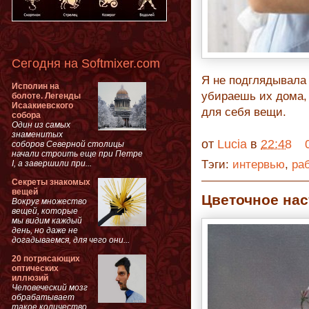
Сегодня на Softmixer.com
Я не подглядывала 
Исполин на
убираешь их дома,
болоте. Легенды
Исаакиевского
для себя вещи.
собора
Один из самых
знаменитых
от
Lucia
в
22:48
соборов Северной столицы
начали строить еще при Петре
Тэги:
интервью
,
ра
I, а завершили при...
Секреты знакомых
вещей
Цветочное на
Вокруг множество
вещей, которые
мы видим каждый
день, но даже не
догадываемся, для чего они...
20 потрясающих
оптических
иллюзий
Человеческий мозг
обрабатывает
такое количество