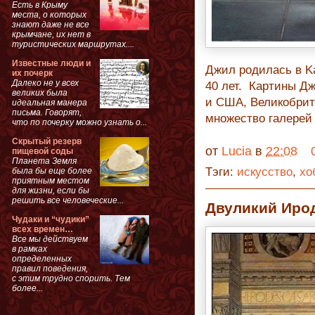
Есть в Крыму
места, о которых
знают даже не все
крымчане, их нет в
туристических маршрутах....
Известные люди и
Джил родилась в K
их почерк
Далеко не у всех
40 лет. Картины Д
великих была
и США, Великобрит
идеальная манера
письма. Говорят,
множество галерей
что по почерку можно узнать о...
Скрытый резерв
от
Lucia
в
22:08
пищевой соды
Планета Земля
Тэги:
искусство
,
хо
была бы еще более
приятным местом
для жизни, если бы
решить все человеческие...
Двуликий Иро
Чудаки и “чудики”
всех времен…
Все мы действуем
в рамках
определенных
правил поведения,
с этим трудно спорить. Тем
более...