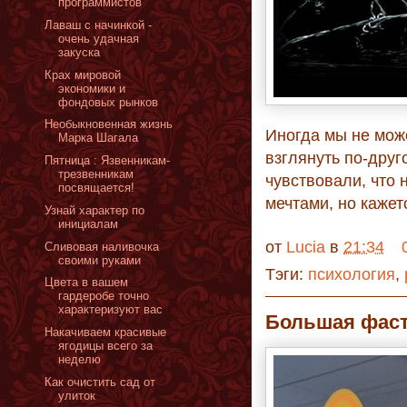
программистов
Лаваш с начинкой -
очень удачная
закуска
Крах мировой
экономики и
фондовых рынков
Необыкновенная жизнь
Иногда мы не мож
Марка Шагала
взглянуть по-друг
Пятница : Язвенникам-
трезвенникам
чувствовали, что 
посвящается!
мечтами, но кажетс
Узнай характер по
инициалам
от
Lucia
в
21:34
Сливовая наливочка
своими руками
Тэги:
психология
,
Цвета в вашем
гардеробе точно
характеризуют вас
Большая фаст
Накачиваем красивые
ягодицы всего за
неделю
Как очистить сад от
улиток