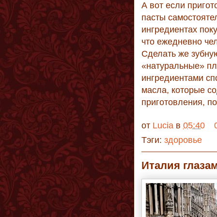
А вот если пригот
пасты самостоятел
ингредиентах поку
что ежедневно че
Сделать же зубную
«натуральные» пл
ингредиентами сп
масла, которые с
приготовления, по
от
Lucia
в
05:40
Тэги:
здоровье
Италия глаза