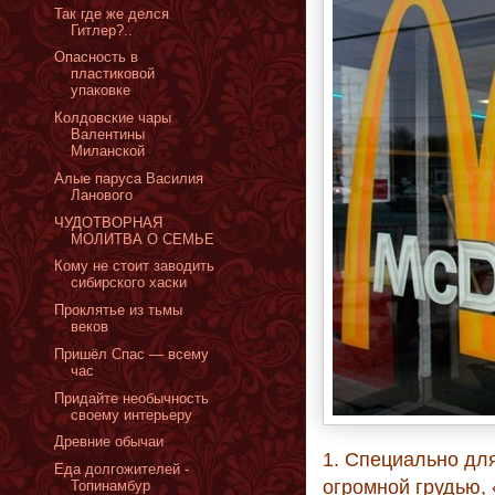
Так где же делся
Гитлер?..
Опасность в
пластиковой
упаковке
Колдовские чары
Валентины
Миланской
Алые паруса Василия
Ланового
ЧУДОТВОРНАЯ
МОЛИТВА О СЕМЬЕ
Кому не стоит заводить
сибирского хаски
Проклятье из тьмы
веков
Пришёл Спас — всему
час
Придайте необычность
своему интерьеру
Древние обычаи
1. Специально дл
Еда долгожителей -
огромной грудью, 
Топинамбур