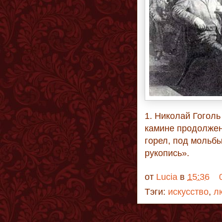
1. Николай Гоголь
камине продолжен
горел, под мольбы
рукопись».
от
Lucia
в
15:36
Тэги:
искусство
,
л