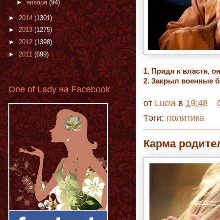
►
января
(94)
►
2014
(1301)
►
2013
(1275)
►
2012
(1398)
►
2011
(699)
1. Придя к власти, о
2. Закрыл военные 
One of Lady на Facebook
от
Lucia
в
19:48
Тэги:
политика
Карма родител