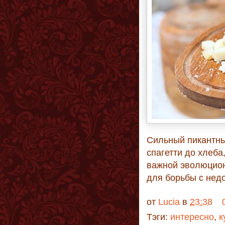
Сильный пикантны
спагетти до хлеба
важной эволюцион
для борьбы с нед
от
Lucia
в
23:38
Тэги:
интересно
,
к