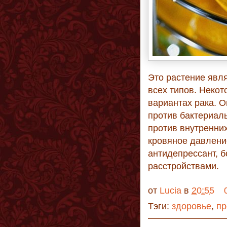
Это растение явл
всех типов. Некот
вариантах рака. 
против бактериал
против внутренних
кровяное давление
антидепрессант, 
расстройствами.
от
Lucia
в
20:55
Тэги:
здоровье
,
пр