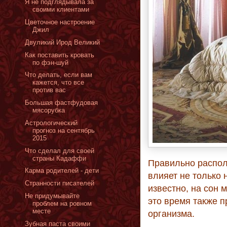
Я не подглядывала за
своими клиентами
Цветочное настроение
Джил
Двуликий Ирод Великий
Как поставить кровать
по фэн-шуй
Что делать, если вам
кажется, что все
против вас
Большая фастфудовая
мясорубка
Астрологический
прогноз на сентябрь
2015
Что сделал для своей
страны Кадаффи
Правильно распол
Карма родителей - дети
влияет не только 
Странности писателей
известно, на сон 
Не придумывайте
это время также п
проблем на ровном
месте
организма.
Зубная паста своими