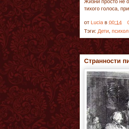
Жизни просто не о
тихого голоса, пр
от
Lucia
в
00:14
Тэги:
Дети
,
психол
Странности п