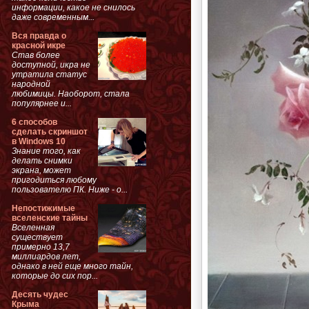
информации, какое не снилось
даже современным...
Вся правда о
красной икре
Став более
доступной, икра не
утратила статус
народной
любимицы. Наоборот, стала
популярнее и...
6 способов
сделать скриншот
в Windows 10
Знание того, как
делать снимки
экрана, может
пригодиться любому
пользователю ПК. Ниже - о...
Непостижимые
вселенские тайны
Вселенная
существует
примерно 13,7
миллиардов лет,
однако в ней еще много тайн,
которые до сих пор...
Десять чудес
Крыма