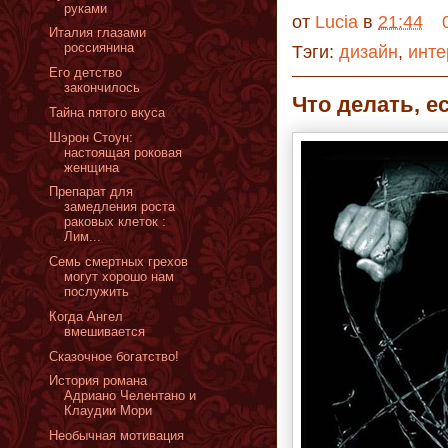
руками
от
Lucia
в
21:44
Италия глазами
россиянина
Тэги:
дизайн
,
инте
Его детство
закончилось
Что делать, е
Тайна пятого вкуса
Шэрон Стоун:
настоящая роковая
женщина
Препарат для
замедления роста
раковых клеток :
Лим...
Семь смертных грехов
могут хорошо нам
послужить
Когда Ангел
вмешивается
Сказочное богатство!
История романа
Адриано Челентано и
Клаудии Мори
Необычная мотивация