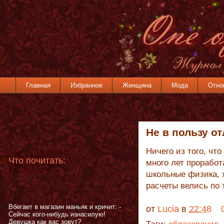
Главная
Избранное
Женщина
Мода
Отно
Не в пользу о
Ничего из того, что
Что почитать:
много лет проработ
школьные физика, х
расчеты велись по
Вбегает в магазин маньяк и кричит: -
от
Lucia
в
22:48
Сейчас кого-нибудь изнасилую!
Девушка как вас зовут?