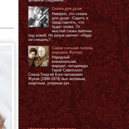
активное соединени...
Сказка для души
Наверно, это сказка
для души - Сидеть и
представлять, что
будет позже, От
мыслей снова бабочки
под кожей, Но разум шепчет: «Надо
ли спешить?...
Самая сильная любовь
маршала Жукова
Народный
военачальник,
маршал, четырежды
Герой Советского
Союза Георгий Константинович
Жуков (1896-1974) был волевым,
азартным, упорным рук...