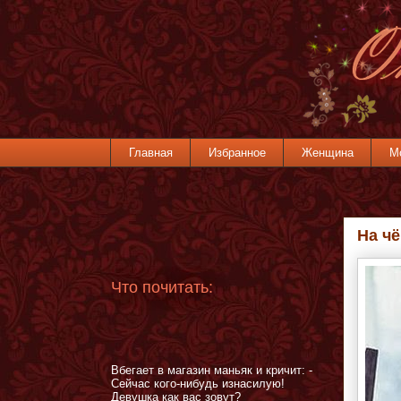
Главная
Избранное
Женщина
М
На ч
Что почитать:
Вбегает в магазин маньяк и кричит: -
Сейчас кого-нибудь изнасилую!
Девушка как вас зовут?