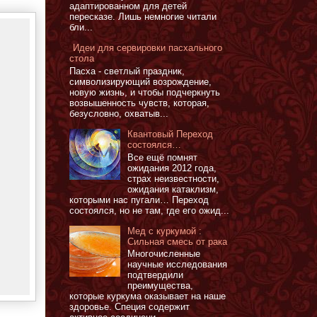
адаптированном для детей
пересказе. Лишь немногие читали
бли...
Идеи для сервировки пасхального
стола
Пасха - светлый праздник,
символизирующий возрождение,
новую жизнь, и чтобы подчеркнуть
возвышенность чувств, которая,
безусловно, охватыв...
Квантовый Переход
состоялся…
Все ещё помнят
ожидания 2012 года,
страх неизвестности,
ожидания катаклизм,
которыми нас пугали… Переход
состоялся, но не там, где его ожид...
Мед с куркумой :
Сильная смесь от рака
Многочисленные
научные исследования
подтвердили
преимущества,
которые куркума оказывает на наше
здоровье. Специя содержит