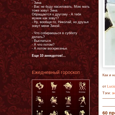
- Зина
- Вас не буду насиловать. Мою мать
тоже зовут Зина.
Обращается к другому - А тебя
мужик как зовут?
- Ну, вообще-то, Николай, но друзья
зовут меня Зиной..
- Что собираешься в субботу
делать?
- Выспаться.
- А что потом?
- А потом воскресенье.
Еще 10 анекдотов!...
Ежедневный гороскоп
Как и 
от
Luci
Тэги:
з
60 п