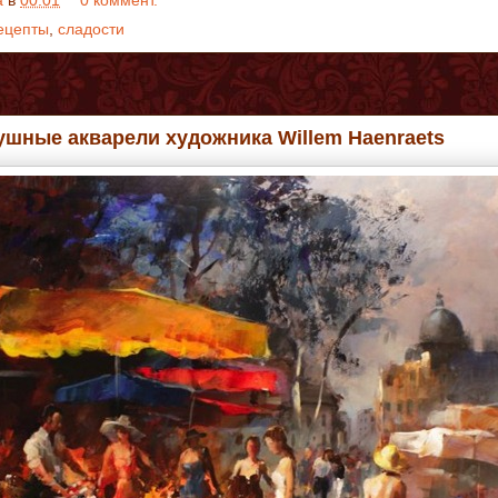
a
в
00:01
0 коммент.
ецепты
,
сладости
ушные акварели художника Willem Haenraets