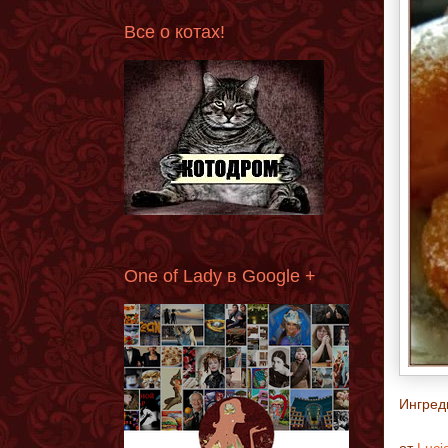
Все о котах!
One of Lady в Google +
Ингред