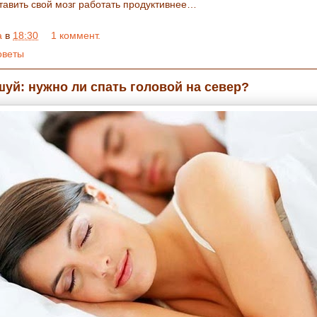
ставить свой мозг работать продуктивнее…
a
в
18:30
1 коммент.
оветы
уй: нужно ли спать головой на север?