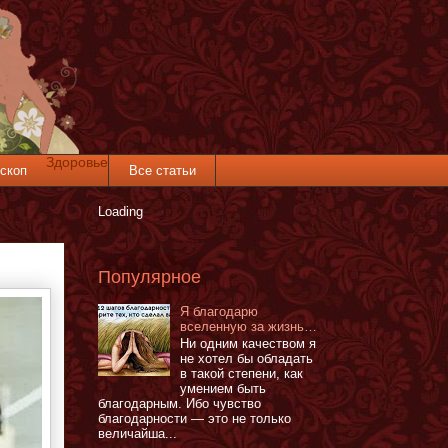
Здоровье
скоп
Все статьи
Loading
Популярное
Я благодарю
вселенную за жизнь…
Ни одним качеством я
не хотел бы обладать
в такой степени, как
умением быть
благодарным. Ибо чувство
благодарности — это не только
величайша...