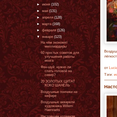
►
июня
(102)
►
мая
(131)
►
апреля
(128)
►
марта
(168)
►
февраля
(126)
▼
января
(123)
На чём экономят
миллиардеры
Воздуш
60 простых советов для
лёгкост
улучшения работы
мозга
Фен-шуй: нужно ли
от
Luci
спать головой на
Тэги:
и
север?
20 ЗОЛОТЫХ ЦИТАТ
КОКО ШАНЕЛЬ
Наст
Воздушные пончики на
кефире
Воздушные акварели
художника Willem
Haenraets
Настоящим хозяином