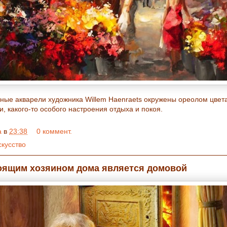
ные акварели художника Willem Haenraets окружены ореолом цвета
и, какого-то особого настроения отдыха и покоя.
a
в
23:38
0 коммент.
скусство
оящим хозяином дома является домовой