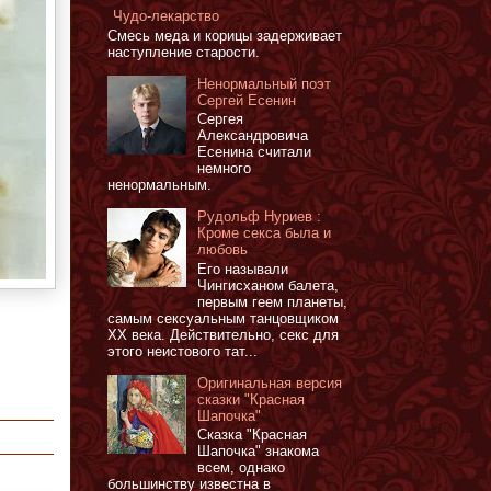
Чудо-лекарство
Смесь меда и корицы задерживает
наступление старости.
Ненормальный поэт
Сергей Есенин
Сергея
Александровича
Есенина считали
немного
ненормальным.
Рудольф Нуриев :
Кроме секса была и
любовь
Его называли
Чингисханом балета,
первым геем планеты,
самым сексуальным танцовщиком
XX века. Действительно, секс для
этого неистового тат...
Оригинальная версия
сказки "Красная
Шапочка"
Сказка "Красная
Шапочка" знакома
всем, однако
большинству известна в