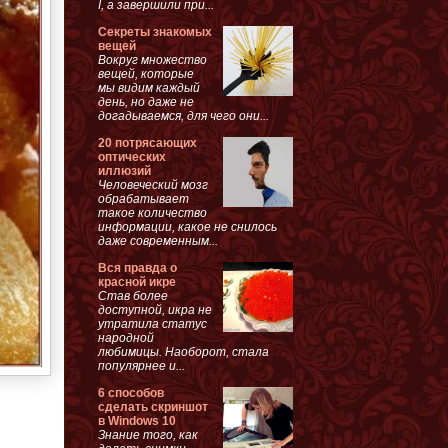
I, а завершили при...
Секреты знакомых
вещей
Вокруг множество
вещей, которые
мы видим каждый
день, но даже не
догадываемся, для чего они...
20 потрясающих
оптических
иллюзий
Человеческий мозг
обрабатывает
такое количество
информации, какое не снилось
даже современным...
Вся правда о
красной икре
Став более
доступной, икра не
утратила статус
народной
любимицы. Наоборот, стала
популярнее и...
6 способов
сделать скриншот
в Windows 10
Знание того, как