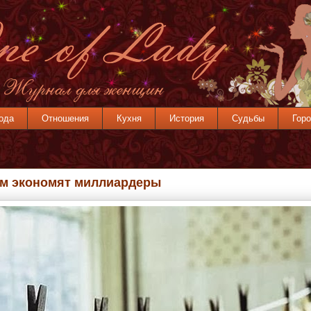
ода
Отношения
Кухня
История
Судьбы
Горо
ём экономят миллиардеры