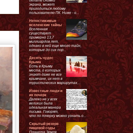
делать снимки
экрана, может
пригодиться любому
пользователю ПК. Ниже - о...
Непостижимые
вселенские тайны
Вселенная
существует
примерно 13,7
миллиардов лет,
однако в ней еще много тайн,
которые до сих пор...
Десять чудес
Крыма
Есть в Крыму
места, о которых
знают даже не все
крымчане, их нет в
туристических маршрутах....
Известные люди и
их почерк
Далеко не у всех
великих была
идеальная манера
письма. Говорят,
что по почерку можно узнать о...
Скрытый резерв
пищевой соды
Планета Земля