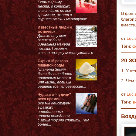
Есть в Крыму
места, о которых
знают даже не все
В фэн-
крымчане, их нет в
благоп
туристических маршрутах....
вместе
Известные люди и
их почерк
Далеко не у всех
от
Luci
великих была
идеальная манера
Тэги:
ф
письма. Говорят,
что по почерку можно узнать о...
20 З
Скрытый резерв
пищевой соды
Планета Земля
1. У ж
была бы еще более
приятным местом
2. Чем
для жизни, если бы
решить все человеческие...
от
Luci
Чудаки и “чудики”
всех времен…
Тэги:
з
Все мы действуем
в рамках
определенных
Возд
правил поведения,
с этим трудно спорить. Тем
более...