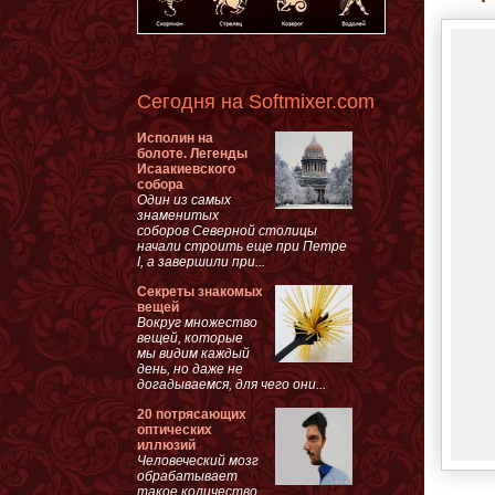
Сегодня на Softmixer.com
Исполин на
болоте. Легенды
Исаакиевского
собора
Один из самых
знаменитых
соборов Северной столицы
начали строить еще при Петре
I, а завершили при...
Секреты знакомых
вещей
Вокруг множество
вещей, которые
мы видим каждый
день, но даже не
догадываемся, для чего они...
20 потрясающих
оптических
иллюзий
Человеческий мозг
обрабатывает
такое количество