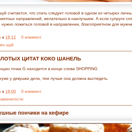
шуй считается, что спать следует головой в одном из четырех личн
риятных направлений, желательно в наилучшем. А если супруги сп
, нужно ложиться головой в направлении, благоприятном для муж
a
в
18:12
0 коммент.
ен шуй
ОЛОТЫХ ЦИТАТ КОКО ШАНЕЛЬ
енщин точка G находится в конце слова SHOPPING
 хуже у девушки дела, тем лучше она должна выглядеть.
a
в
18:00
0 коммент.
наменитости
ушные пончики на кефире