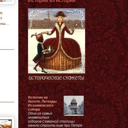
Истории из истории
ых
ят
чины…
Исполин на
болоте. Легенды
Исаакиевского
собора
Один из самых
знаменитых
соборов Северной столицы
начали строить еще при Петре