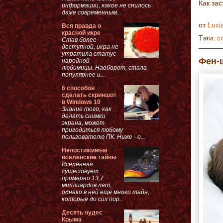
Как за
информации, какое не снилось
даже современным...
от
Luci
Вся правда о
красной икре
Тэги:
с
Став более
доступной, икра не
утратила статус
Фен-ш
народной
любимицы. Наоборот, стала
популярнее и...
6 способов
сделать скриншот
в Windows 10
Знание того, как
делать снимки
экрана, может
пригодиться любому
пользователю ПК. Ниже - о...
Непостижимые
вселенские тайны
Вселенная
существует
примерно 13,7
миллиардов лет,
однако в ней еще много тайн,
которые до сих пор...
Десять чудес
Крыма