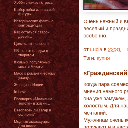
Хобби снимает стресс
Выбор юбки для вашей
фигуры
Очень нежный и вк
Исторических факты о
контрацепции
веселый и праздн
Как остаться старой
особенно.
девой…
Целлюлит полезен?
от
Lucia
в
22:31
Яблочные оладьи с
творогом
Тэги:
кухня
8 самых популярных
мест в Чикаго
«Гражданский»
Мясо к романтическому
ужину…
Когда пара совмес
Женщины Индии
мнения немного ра
In Love…
она уже замужем, 
Поговорка «Молчание -
золото» в жизни…
холостым. Для на
Безопасен ли загар в
мечтаний.
солярии?
Мужчинам очень ко
Модные аксессуары
для волос
получают и в наст