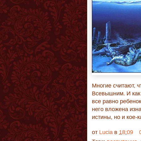
Многие считают, ч
Всевышним. И как 
все равно ребенок
него вложена изна
истины, но и кое-
от
Lucia
в
18:09