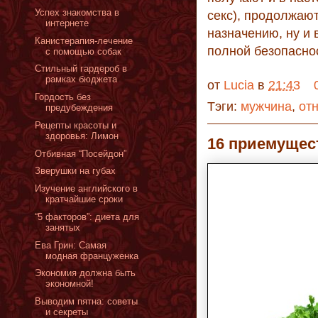
Успех знакомства в
секс), продолжают
интернете
назначению, ну и 
Канистерапия-лечение
полной безопасно
с помощью собак
Стильный гардероб в
рамках бюджета
от
Lucia
в
21:43
Гордость без
Тэги:
мужчина
,
от
предубеждения
Рецепты красоты и
здоровья: Лимон
16 приемущес
Отбивная “Посейдон”
Зверушки на губах
Изучение английского в
кратчайшие сроки
“5 факторов”: диета для
занятых
Ева Грин: Самая
модная француженка
Экономия должна быть
экономной!
Выводим пятна: советы
и секреты