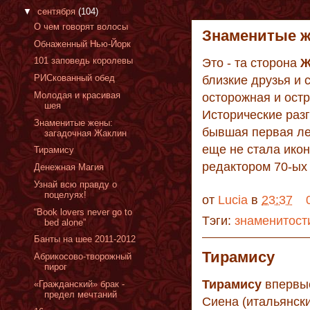
▼
сентября
(104)
О чем говорят волосы
Знаменитые ж
Обнаженный Нью-Йорк
101 заповедь королевы
Это - та сторона
Ж
РИСкованный обед
близкие друзья и 
Молодая и красивая
осторожная и остр
шея
Исторические раз
Знаменитые жены:
бывшая первая ле
загадочная Жаклин
еще не стала ико
Тирамису
редактором 70-ых
Денежная Магия
Узнай всю правду о
поцелуях!
от
Lucia
в
23:37
“Book lovers never go to
Тэги:
знаменитост
bed alone”
Банты на шее 2011-2012
Тирамису
Абрикосово-творожный
пирог
Тирамису
впервые
«Гражданский» брак -
предел мечтаний
Сиена (итальянски