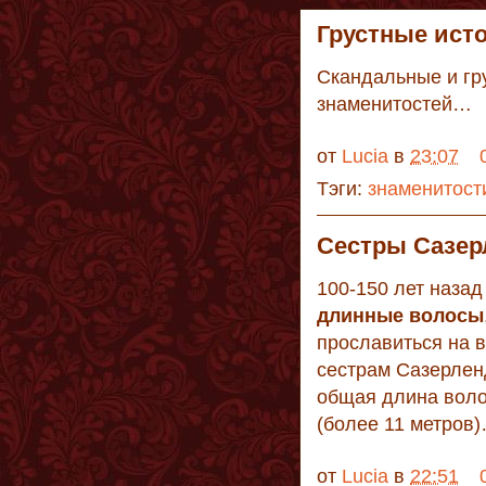
Грустные ис
Скандальные и гр
знаменитостей…
от
Lucia
в
23:07
Тэги:
знаменитост
Сестры Сазер
100-150 лет наза
длинные волосы
прославиться на 
сестрам Сазерлен
общая длина воло
(более 11 метров
от
Lucia
в
22:51