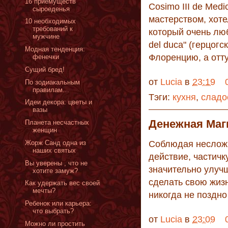
16 приемуществ
Cosimo III de Med
сыроеденья
мастерством, хоте
10 необходимых
требований к
который очень люб
мужчине
del duca" (герцогс
Модная тенденция:
Флоренцию, а отту
фенечки
Сущий бред!
от
Lucia
в
23:19
По зодиакальным
правилам…
Тэги:
кухня
,
сладо
Идеи декора: цветы и
вазы
Денежная Маг
Планета несчастных
женщин
Жорж Санд одна из
Соблюдая несложн
наших святых
действие, частичк
Вы уверены , что не
значительно улуч
хотите замуж?
сделать свою жизн
Как удержать вес своей
мечты?
никогда не поздн
Ребенок или карьера:
что выбрать?
от
Lucia
в
23:09
Можно ли простить