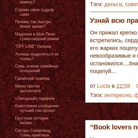
измену?
Тэги:
деньги
,
сове
Строим свою судьбу
сами
Узнай всю пра
Почему так быстро
бежит время?
Он прижал крепко 
Мадонна и Шон Пенн:
сумасшедший роман
встретились, серд
“OFF LINE” Любовь
его жарких поцелу
Хочешь выделяться из
невообразимые и 
толпы?
остановился…Знак
Семь этапов семейных
поцелуй…
отношений
Гавайский позитив
от
Lucia
в
22:58
Меню против
целлюлита
Тэги:
интересно
,
ф
«Звездный» парфюм
Кокетливое сообщение:
лучший смс-флирт
Грустные истории
любви…
“Book lovers n
Сестры Сазерленд:
"семь приятных