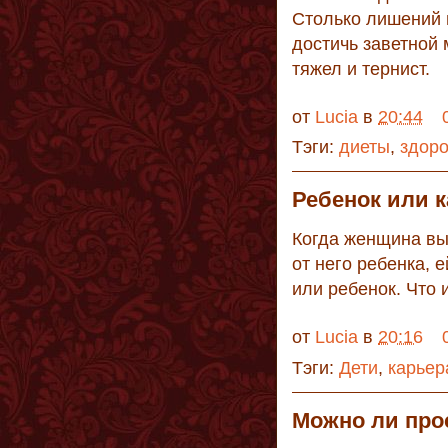
Столько лишений 
достичь заветной 
тяжел и тернист.
от
Lucia
в
20:44
Тэги:
диеты
,
здор
Ребенок или к
Когда женщина вы
от него ребенка, 
или ребенок. Что 
от
Lucia
в
20:16
Тэги:
Дети
,
карьер
Можно ли про