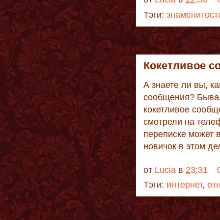
Тэги:
знаменитост
Кокетливое с
А знаете ли вы, к
сообщения? Бывал
кокетливое сообщ
смотрели на телеф
переписке может в
новичок в этом де
от
Lucia
в
23:31
Тэги:
интернет
,
от