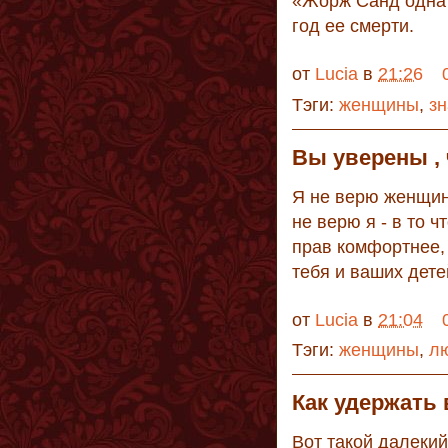
«Жорж Санд одна и
год ее смерти.
от
Lucia
в
21:26
Тэги:
женщины
,
з
Вы уверены , 
Я не верю женщина
не верю я - в то 
прав комфортнее,
тебя и ваших дет
от
Lucia
в
21:04
Тэги:
женщины
,
л
Как удержать
Вот такой далекий