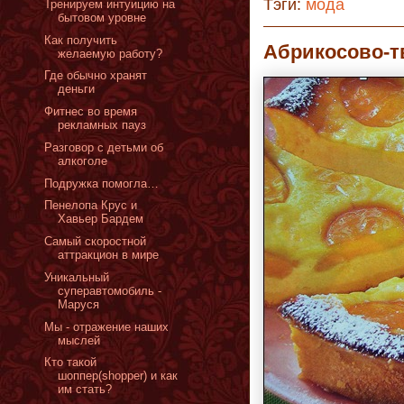
Тэги:
мода
Тренируем интуицию на
бытовом уровне
Как получить
Абрикосово-т
желаемую работу?
Где обычно хранят
деньги
Фитнес во время
рекламных пауз
Разговор с детьми об
алкоголе
Подружка помогла…
Пенелопа Крус и
Хавьер Бардем
Самый скоростной
аттракцион в мире
Уникальный
суперавтомобиль -
Маруся
Мы - отражение наших
мыслей
Кто такой
шоппер(shopper) и как
им стать?