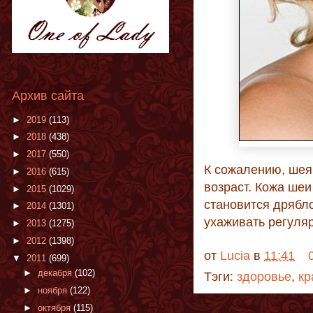
Архив сайта
►
2019
(113)
►
2018
(438)
►
2017
(550)
К сожалению, шея
►
2016
(615)
возраст. Кожа шеи
►
2015
(1029)
становится дрябл
►
2014
(1301)
ухаживать регуляр
►
2013
(1275)
►
2012
(1398)
от
Lucia
в
11:41
▼
2011
(699)
►
декабря
(102)
Тэги:
здоровье
,
кр
►
ноября
(122)
►
октября
(115)