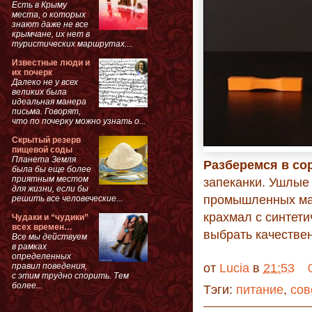
Есть в Крыму
места, о которых
знают даже не все
крымчане, их нет в
туристических маршрутах....
Известные люди и
их почерк
Далеко не у всех
великих была
идеальная манера
письма. Говорят,
что по почерку можно узнать о...
Скрытый резерв
пищевой соды
Планета Земля
Разберемся в со
была бы еще более
приятным местом
запеканки. Ушлые
для жизни, если бы
промышленных мас
решить все человеческие...
крахмал с синтет
Чудаки и “чудики”
всех времен…
выбрать качестве
Все мы действуем
в рамках
определенных
правил поведения,
от
Lucia
в
21:53
с этим трудно спорить. Тем
более...
Тэги:
питание
,
сов