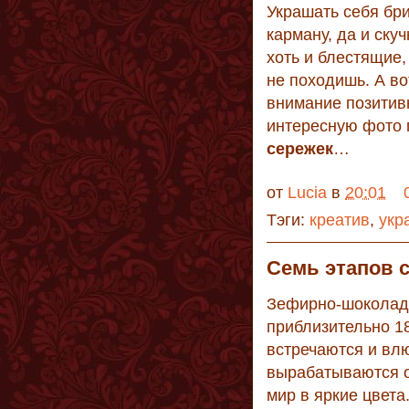
Украшать себя бр
карману, да и ску
хоть и блестящие,
не походишь. А во
внимание позитив
интересную фото 
сережек
…
от
Lucia
в
20:01
Тэги:
креатив
,
укр
Семь этапов 
Зефирно-шоколадн
приблизительно 1
встречаются и влю
вырабатываются 
мир в яркие цвета