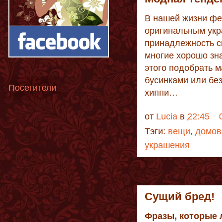
В нашей жизни фе
оригинальным укр
принадлежность с
многие хорошо зна
этого подобрать м
бусинками или без
Посетители
хиппи…
от
Lucia
в
22:45
Тэги:
вещи
,
домов
украшения
Сущий бред!
Фразы, которые 