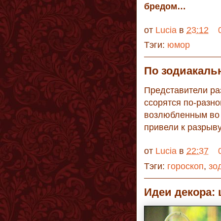
бредом…
от
Lucia
в
23:12
Тэги:
юмор
По зодиакал
Представители раз
ссорятся по-разно
возлюбленным во 
привели к разрыв
от
Lucia
в
22:37
Тэги:
гороскоп
,
зо
Идеи декора: