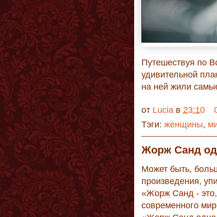
Путешествуя по В
удивительной план
на ней жили самы
от
Lucia
в
23:10
Тэги:
женщины
,
м
Жорж Санд од
Может быть, больш
произведения, уп
«Жорж Санд - это,
современного мира