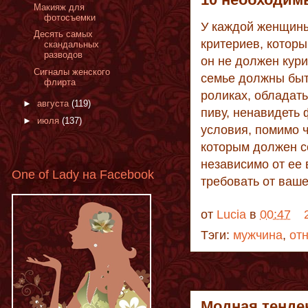
Макияж для
фотосъемки
У каждой женщины
Десять самых
критериев, котор
скандальных
разводов
он не должен кури
Сигналы женского
семье должны быт
флирта
роликах, обладат
►
августа
(119)
пиву, ненавидеть 
►
июля
(137)
условия, помимо ч
которым должен с
независимо от ее 
One of Lady на Facebook
требовать от ваш
от
Lucia
в
00:47
Тэги:
мужчина
,
от
Модная тенде