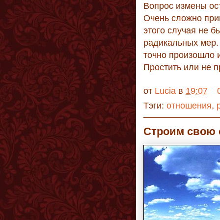
Вопрос измены ос
Очень сложно прин
этого случая не б
радикальных мер. 
точно произошло 
Простить или не п
от
Lucia
в
19:07
Тэги:
отношения
,
Строим свою 