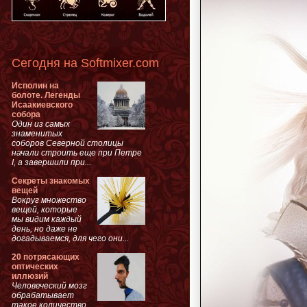
Сегодня на Softmixer.com
Исполин на
болоте. Легенды
Исаакиевского
собора
Один из самых
знаменитых
соборов Северной столицы
начали строить еще при Петре
I, а завершили при...
Секреты знакомых
вещей
Вокруг множество
вещей, которые
мы видим каждый
день, но даже не
догадываемся, для чего они...
20 потрясающих
оптических
иллюзий
Человеческий мозг
обрабатывает
такое количество