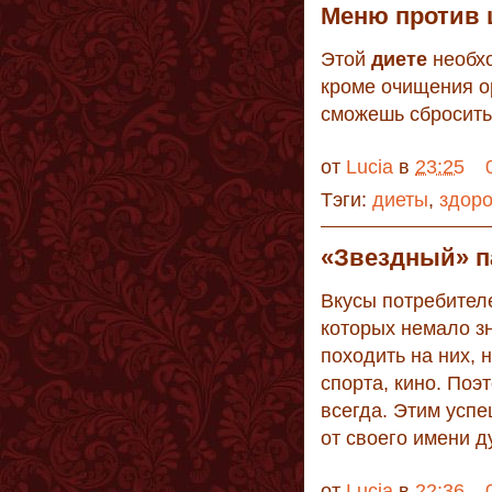
Меню против
Этой
диете
необхо
кроме очищения о
сможешь сбросить
от
Lucia
в
23:25
Тэги:
диеты
,
здор
«Звездный» 
Вкусы потребителе
которых немало зн
походить на них, 
спорта, кино. Поэ
всегда. Этим усп
от своего имени 
от
Lucia
в
22:36