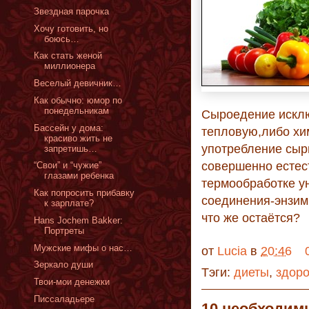
Звездная парочка
Хочу готовить, но
боюсь…
Как стать женой
миллионера
Веселый девичник…
Как обычно: юмор по
понедельникам
Сыроедение исклю
Бассейн у дома:
тепловую,либо хи
красиво жить не
употребление сыры
запретишь…
совершенно естес
“Свои” и “чужие”
глазами ребенка
термообработке у
Как попросить прибавку
соединения-энзимы
к зарплате?
что же остаётся?
Hans Jochem Bakker:
Портреты
Мужские мифы о нас…
от
Lucia
в
20:46
Зеркало души
Тэги:
диеты
,
здор
Твои-мои денежки
Писсаладьере
10 необходим