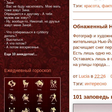
- Зина
Тэги:
красота
,
факт
- Вас не буду насиловать. Мою мать
тоже зовут Зина.
Обращается к другому - А тебя
мужик как зовут?
- Ну, вообще-то, Николай, но друзья
зовут меня Зиной..
Обнаженный 
- Что собираешься в субботу
Фотограф и художн
делать?
- Выспаться.
жительница Нью-Йор
- А что потом?
расчищает снег пер
- А потом воскресенье.
Есть лишь одно но…
Еще 10 анекдотов!...
Оставаясь лишь в о
на улицы города…
Ежедневный гороскоп
от
Lucia
в
22:26
Тэги:
интересно
101 заповедь