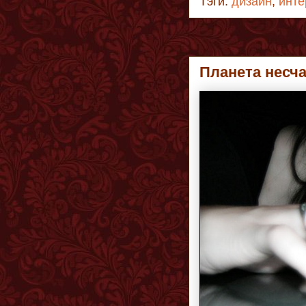
Тэги:
дизайн
,
инте
Планета несч