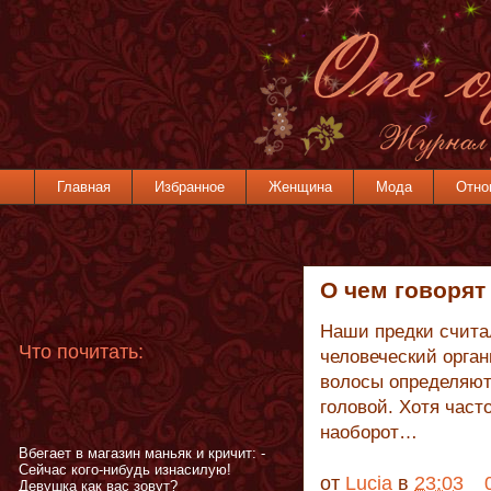
Главная
Избранное
Женщина
Мода
Отно
О чем говорят
Наши предки счит
Что почитать:
человеческий орган
волосы определяют
головой. Хотя част
наоборот…
Вбегает в магазин маньяк и кричит: -
Сейчас кого-нибудь изнасилую!
от
Lucia
в
23:03
Девушка как вас зовут?