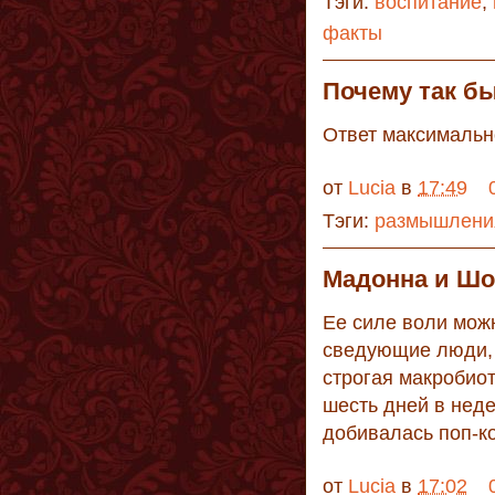
Тэги:
воспитание
,
факты
Почему так б
Ответ максимально
от
Lucia
в
17:49
Тэги:
размышления
Мадонна и Шо
Ее силе воли мож
сведующие люди, 
строгая макробиот
шесть дней в неде
добивалась поп-к
от
Lucia
в
17:02