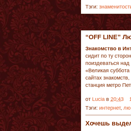
Тэги:
знаменитост
“OFF LINE” Л
Знакомство в Ин
сидит по ту сторо
поиздеваться над
«Великая суббота
сайтах знакомств,
станция метро Пет
от
Lucia
в
20:43
Тэги:
интернет
,
лю
Хочешь выдел