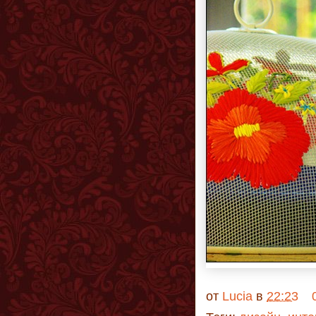
от
Lucia
в
22:23