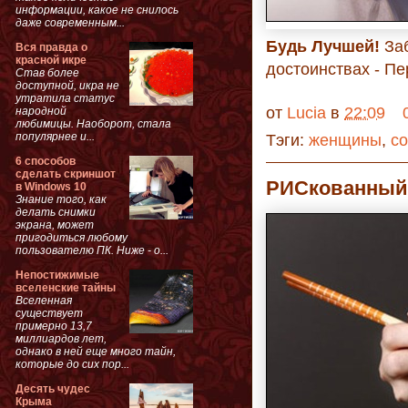
информации, какое не снилось
даже современным...
Будь Лучшей!
Заб
Вся правда о
красной икре
достоинствах - П
Став более
доступной, икра не
утратила статус
от
Lucia
в
22:09
народной
любимицы. Наоборот, стала
популярнее и...
Тэги:
женщины
,
с
6 способов
сделать скриншот
РИСкованный
в Windows 10
Знание того, как
делать снимки
экрана, может
пригодиться любому
пользователю ПК. Ниже - о...
Непостижимые
вселенские тайны
Вселенная
существует
примерно 13,7
миллиардов лет,
однако в ней еще много тайн,
которые до сих пор...
Десять чудес
Крыма