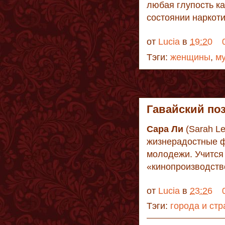
любая глупость ка
состоянии наркот
от
Lucia
в
19:20
Тэги:
женщины
,
м
Гавайский по
Сара Ли
(Sarah Le
жизнерадостные ф
молодежи. Учится 
«кинопроизводст
от
Lucia
в
23:26
Тэги:
города и ст