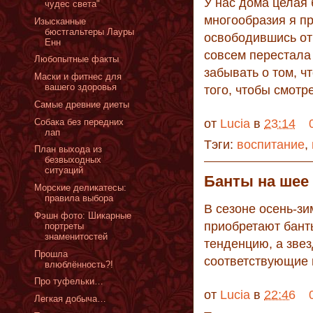
У нас дома целая 
чудес света"
многообразия я пр
Изысканные
бюстгальтеры Лауры
освободившись от 
Енн
совсем перестала
Любопытные факты
забывать о том, ч
Маски и фитнес для
вашего здоровья
того, чтобы смотр
Самые древние диеты
Собака без передних
от
Lucia
в
23:14
лап
Тэги:
воспитание
,
План выхода из
безвыходных
ситуаций
Банты на шее 
Морские деликатесы:
правила выбора
В сезоне осень-з
Фэшн фото: Шикарные
приобретают бант
портреты
знаменитостей
тенденцию, а звез
Прошла
соответствующие 
влюблённость?!
Про туфельки…
от
Lucia
в
22:46
Легкая добыча…