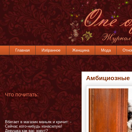
Главная
Избранное
Женщина
Мода
Отно
Амбициозные 
Что почитать:
Вбегает в магазин маньяк и кричит: -
Сейчас кого-нибудь изнасилую!
Девушка как вас зовут?