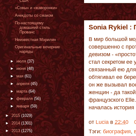
США
«Совы» и «жаворонки»
Анекдоты со смаком
По-настоящему
Sonia Rykiel :
домашний стиль
Прованс
В мир большой мо
Неизвестная Мэрилин
совершенно с про
Оригинальные вечерние
наряды
девизом - «просто
►
июля
(37)
стал секретом ее
►
июня
(48)
связанный ею для 
►
мая
(61)
обтягивал ее бер
►
апреля
(45)
он же вызывал вос
►
марта
(64)
женщин - да такой
►
февраля
(56)
французского Elle.
►
января
(59)
началась история 
►
2015
(1029)
от
Lucia
в
22:40
►
2014
(1301)
►
2013
(1275)
Тэги:
биография
,