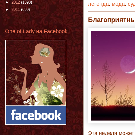
►
2012
(1398)
легенда
,
мода
,
су
►
2011
(699)
Благоприятны
One of Lady на Facebook
Эта неделя может 