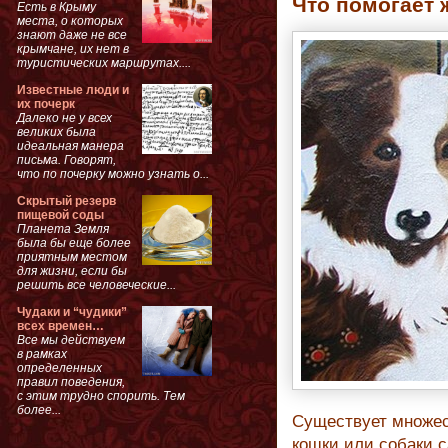
Что помогает 
Есть в Крыму
места, о которых
знают даже не все
крымчане, их нет в
туристических маршрутах....
Известные люди и
их почерк
Далеко не у всех
великих была
идеальная манера
письма. Говорят,
что по почерку можно узнать о...
Скрытый резерв
пищевой соды
Планета Земля
была бы еще более
приятным местом
для жизни, если бы
решить все человеческие...
Чудаки и “чудики”
всех времен…
Все мы действуем
в рамках
определенных
правил поведения,
с этим трудно спорить. Тем
более...
Существует множест
кошки или собаки 