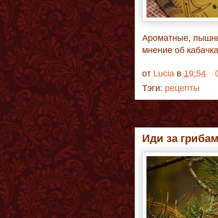
Ароматные, пышны
мнение об кабачк
от
Lucia
в
19:54
Тэги:
рецепты
Иди за грибам