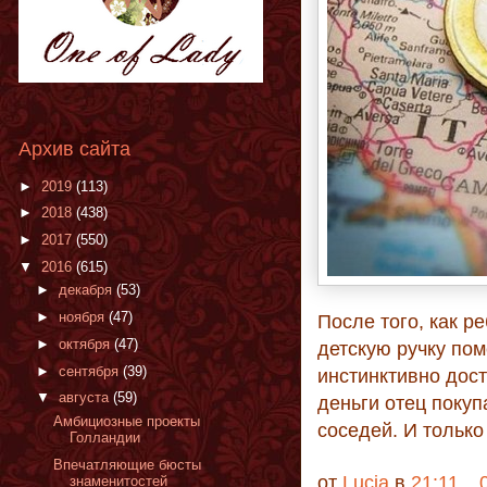
Архив сайта
►
2019
(113)
►
2018
(438)
►
2017
(550)
▼
2016
(615)
►
декабря
(53)
►
ноября
(47)
После того, как р
►
октября
(47)
детскую ручку пом
►
сентября
(39)
инстинктивно дост
▼
августа
(59)
деньги отец покуп
Амбициозные проекты
соседей. И только
Голландии
Впечатляющие бюсты
от
Lucia
в
21:11
знаменитостей