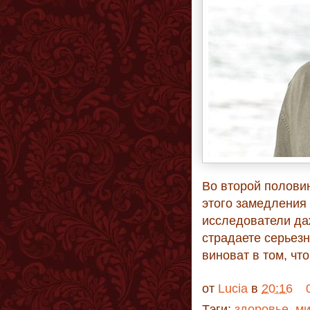
Во второй полови
этого замедления
исследователи да
страдаете серьез
виноват в том, чт
от
Lucia
в
20:16
Тэги:
здоровье
,
м