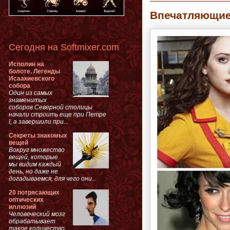
Впечатляющие
Сегодня на Softmixer.com
Исполин на
болоте. Легенды
Исаакиевского
собора
Один из самых
знаменитых
соборов Северной столицы
начали строить еще при Петре
I, а завершили при...
Секреты знакомых
вещей
Вокруг множество
вещей, которые
мы видим каждый
день, но даже не
догадываемся, для чего они...
20 потрясающих
оптических
иллюзий
Человеческий мозг
обрабатывает
такое количество