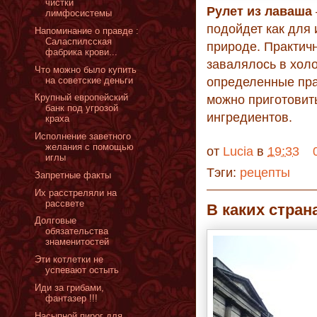
чистки
Рулет из лаваша
лимфосистемы
подойдет как для 
Напоминание о правде :
Саласпилсская
природе. Практичн
фабрика крови...
завалялось в хол
Что можно было купить
на советские деньги
определенные пра
Крупный европейский
можно приготовит
банк под угрозой
ингредиентов.
краха
Исполнение заветного
желания с помощью
от
Lucia
в
19:33
иглы
Тэги:
рецепты
Запретные факты
Их расстреляли на
рассвете
В каких стран
Долговые
обязательства
знаменитостей
Эти котлетки не
успевают остыть
Иди за грибами,
фантазер !!!
Насыпной пирог для