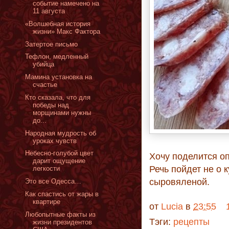
событие намечено на
11 августа
«Волшебная история
жизни» Макс Фактора
Затертое письмо
Тефлон, медленный
убийца
Мамина установка на
счастье
Кто сказала, что для
победы над
морщинами нужны
до...
Народная мудрость об
уроках чувств
Небесно-голубой цвет
Хочу поделится о
дарит ощущение
Речь пойдет не о 
легкости
сыровяленой.
Это все Одесса…
Как спастись от жары в
квартире
от
Lucia
в
23:55
Любопытные факты из
Тэги:
рецепты
жизни президентов