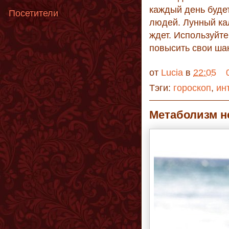
каждый день буде
Посетители
людей. Лунный кал
ждет. Используйт
повысить свои ша
от
Lucia
в
22:05
Тэги:
гороскоп
,
ин
Метаболизм н