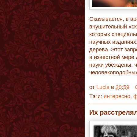
Оказывается, в ар
внушительный «ск
которых специаль
научных изданиях
дерева. Этот зап
в известной мере 
науки убеждены, 
человекоподобных
от
Lucia
в
20:59
Тэги:
интересно
,
ф
Их расстрелял