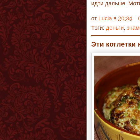
идти дальше. Моти
от
Lucia
в
20:34
Тэги:
деньги
,
знам
Эти котлетки 