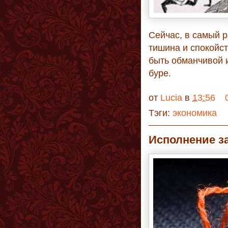
Сейчас, в самый р
тишина и спокойст
быть обманчивой 
буре.
от
Lucia
в
13:56
Тэги:
экономика
Исполнение з