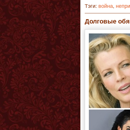
Тэги:
война
,
непр
Долговые обя