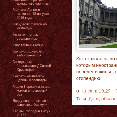
домашнего чаепития
Мистика Лунного
затмения 18 августа
2016 года
Пятьдесят фактов об
Исландии
Не стоит пугать
увольнением
Счастливый бамбук
Как много дней, что
выброшены зря…
Как оказалось, во
Загадочный
которым иностранн
“песьеглавец” Святой
Христофор
перелет и жилье,
Cекреты египетской
стипендию.
царицы Клеопатры
Мария Порошина стала
от
Lucia
в
19:29
мамой в четвертый
раз
Тэги:
Дети
,
образо
Воздушная и нежная
запеканка без муки
Кто вы, господин Петух
2017?