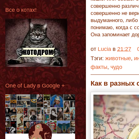
совершенно различ
Все о котах!
совершенно не вери
выдуманного, либо 
понимаю, когда с с
Она запоминает дор
от
Lucia
в
21:27
Тэги:
животные
,
и
факты
,
чудо
Как в разных 
One of Lady в Google +