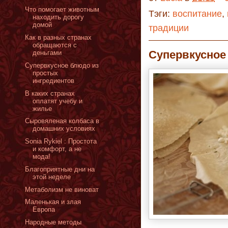
Что помогает животным
Тэги:
воспитание
,
находить дорогу
домой
традиции
Как в разных странах
обращаются с
Супервкусное
деньгами
Супервкусное блюдо из
простых
ингредиентов
В каких странах
оплатят учебу и
жилье
Сыровяленая колбаса в
домашних условиях
Sonia Rykiel : Простота
и комфорт, а не
мода!
Благоприятные дни на
этой неделе
Метаболизм не виноват
Маленькая и злая
Европа
Народные методы