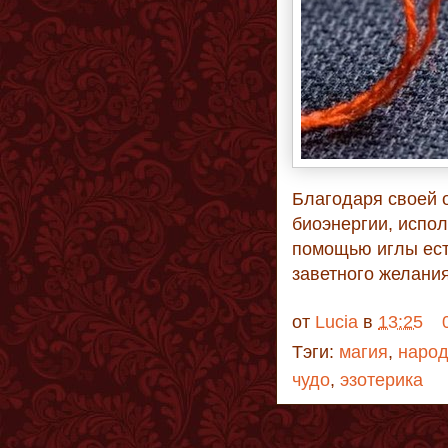
Благодаря своей 
биоэнергии, испо
помощью иглы ест
заветного желания
от
Lucia
в
13:25
Тэги:
магия
,
наро
чудо
,
эзотерика