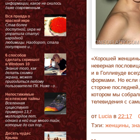
информации, какое не снилось
даже современным...
Вся правда о
красной икре
Став более
доступной, икра не
утратила статус
народной
любимицы. Наоборот, стала
популярнее и...
6 способов
«Хорошей женщины 
сделать скриншот
в Windows 10
неверная пословиц
Знание того, как
и в Голливуде все
делать снимки
экрана, может
формами. Но если 
пригодиться любому
пользователю ПК. Ниже - о...
стороне последней,
котором мы собрал
Непостижимые
вселенские тайны
телевидения с са
Вселенная
существует
примерно 13,7
от
Lucia
в
22:17
миллиардов лет,
однако в ней еще много тайн,
Тэги:
женщины
,
зн
которые до сих пор...
Десять чудес
Крыма