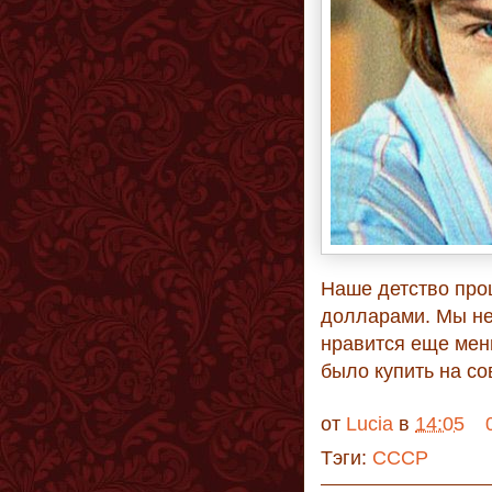
Наше детство про
долларами. Мы не
нравится еще мен
было купить на с
от
Lucia
в
14:05
Тэги:
СССР