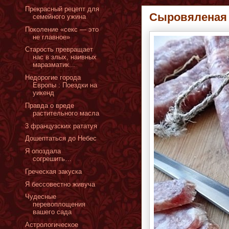
Прекрасный рецепт для
Сыровяленая 
семейного ужина
Поколение «секс — это
не главное»
Старость превращает
нас в злых, наивных
маразматик...
Недорогие города
Европы : Поездки на
уикенд
Правда о вреде
растительного масла
3 французских рататуя
Дошептаться до Небес
Я опоздала
согрешить…
Греческая закуска
Я бессовестно живуча
Чудесные
перевоплощения
вашего сада
Астрологическое