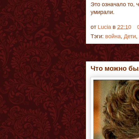
Это означало то, ч
умирали.
от
Lucia
в
22:10
Тэги:
война
,
Дети
,
Что можно бы