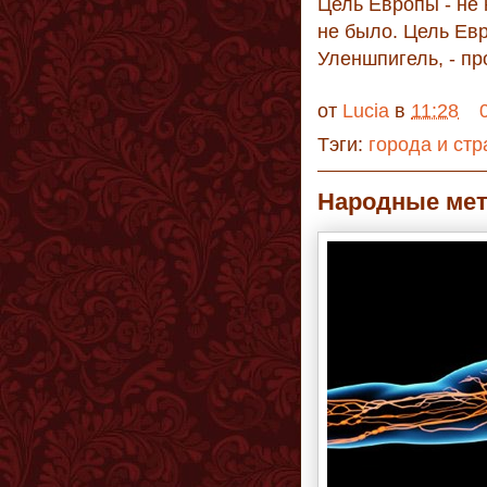
Цель Европы - не 
не было. Цель Евр
Уленшпигель, - пр
от
Lucia
в
11:28
Тэги:
города и ст
Народные ме