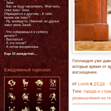
- Зина
- Вас не буду насиловать. Мою мать
тоже зовут Зина.
Обращается к другому - А тебя
мужик как зовут?
- Ну, вообще-то, Николай, но друзья
зовут меня Зиной..
- Что собираешься в субботу
делать?
- Выспаться.
- А что потом?
- А потом воскресенье.
Еще 10 анекдотов!...
Голландия уже дав
которые время от в
Ежедневный гороскоп
восхищении.
от
Lucia
в
23:24
Тэги:
города и стра
размышления на т