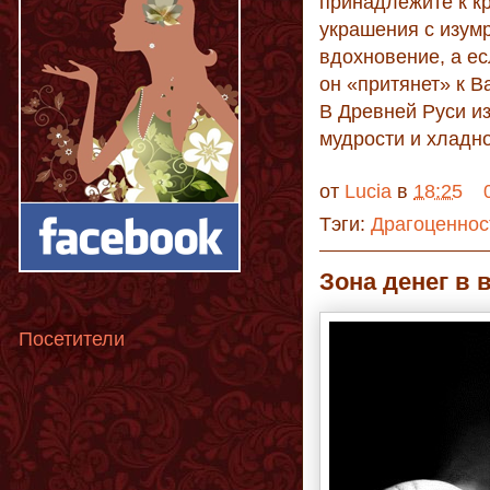
принадлежите к к
украшения с изум
вдохновение, а е
он «притянет» к В
В Древней Руси и
мудрости и хладн
от
Lucia
в
18:25
Тэги:
Драгоценнос
Зона денег в 
Посетители