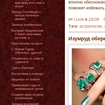
вполне обоснован,
красавиц есть еще и
мозги”
поможет избежать 
Звезды Голливуда о
пользе аптечных
от
Lucia
в
19:08
кремов
Записки влюбленных
Тэги:
астрология
,
Валерий Ободзинский :
У меня папа-мама
Изумруд обер
русские, а ...
Преступники на кассе
С Новым Годом
Обезьяны, друзья!
Откажитесь от кофе в
самолете
Смесь Амосова
Воспитание в очереди
Шедевры из бумаги
Применение соды в
непривычных целях
Сладкие идеи на день
влюбленных
Загадка вселенной: