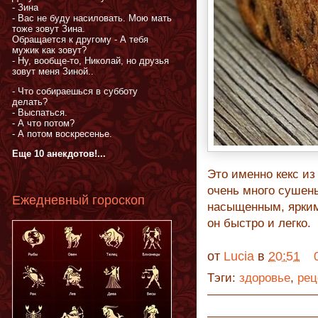
- Зина
- Вас не буду насиловать. Мою мать
тоже зовут Зина.
Обращается к другому - А тебя
мужик как зовут?
- Ну, вообще-то, Николай, но друзья
зовут меня Зиной..
- Что собираешься в субботу
делать?
- Выспаться.
- А что потом?
- А потом воскресенье.
Еще 10 анекдотов!...
Это именно кекс из
очень много сушены
Ежедневный гороскоп
насыщенным, ярким
он быстро и легко.
от
Lucia
в
20:51
Тэги:
здоровье
,
рец