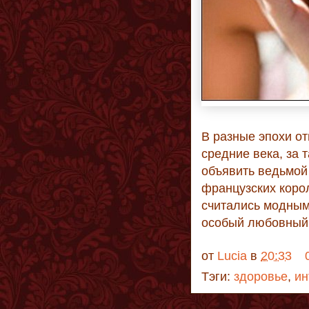
В разные эпохи о
средние века, за 
объявить ведьмой 
французских корол
считались модным
особый любовный
от
Lucia
в
20:33
Тэги:
здоровье
,
ин