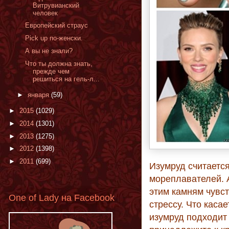
Витрувианский
человек
Европейский страус
Pick up по-женски.
А вы не знали?
Что ты должна знать,
прежде чем
решиться на гель-л...
►
января
(59)
►
2015
(1029)
►
2014
(1301)
►
2013
(1275)
►
2012
(1398)
►
2011
(699)
Изумруд считаетс
мореплавателей. 
этим камням чувс
One of Lady на Facebook
стрессу. Что каса
изумруд подходит