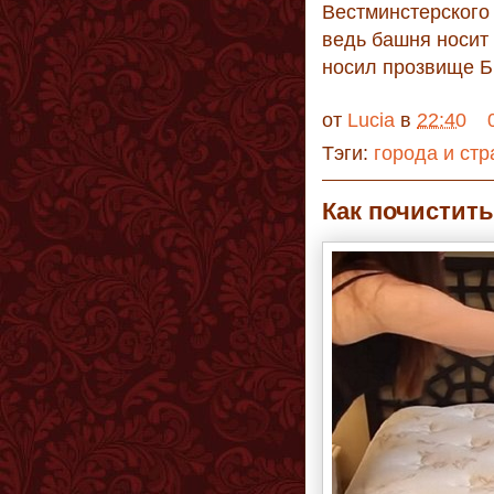
Вестминстерского 
ведь башня носит
носил прозвище 
от
Lucia
в
22:40
Тэги:
города и ст
Как почистит