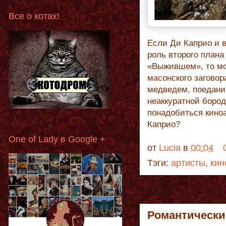
Все о котах!
Если Ди Каприо и в
роль второго плана
«Выжившем», то мо
масонского заговор
медведем, поедани
неаккуратной бород
понадобиться киноа
Каприо?
One of Lady в Google +
от
Lucia
в
00:04
Тэги:
артисты
,
кин
Романтически