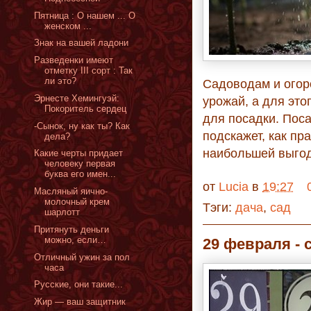
Пятница : О нашем ... О
женском ...
Знак на вашей ладони
Разведенки имеют
отметку III сорт : Так
ли это?
Садоводам и огор
Эрнесте Хемингуэй:
урожай, а для это
Покоритель сердец
для посадки. Пос
-Сынок, ну как ты? Как
подскажет, как пр
дела?
наибольшей выгод
Какие черты придает
человеку первая
буква его имен...
от
Lucia
в
19:27
Масляный яично-
молочный крем
Тэги:
дача
,
сад
шарлотт
Притянуть деньги
можно, если…
29 февраля -
Отличный ужин за пол
часа
Русские, они такие...
Жир — ваш защитник