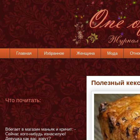
Главная
Избранное
Женщина
Мода
Отно
Полезный кекс
Что почитать:
Вбегает в магазин маньяк и кричит: -
Сейчас кого-нибудь изнасилую!
Девушка как вас зовут?