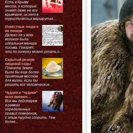
Есть в Крыму
места, о которых
знают даже не все
крымчане, их нет в
туристических маршрутах....
Известные люди и
их почерк
Далеко не у всех
великих была
идеальная манера
письма. Говорят,
что по почерку можно узнать о...
Скрытый резерв
пищевой соды
Планета Земля
была бы еще более
приятным местом
для жизни, если бы
решить все человеческие...
Чудаки и “чудики”
всех времен…
Все мы действуем
в рамках
определенных
правил поведения,
с этим трудно спорить. Тем
более...