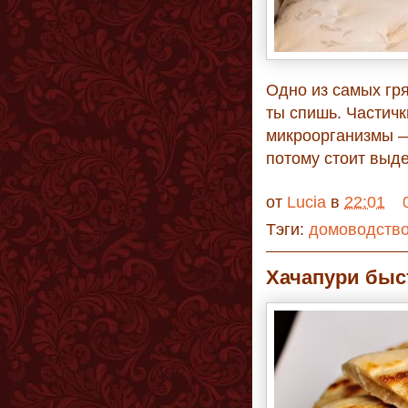
Одно из самых гря
ты спишь. Частичк
микроорганизмы — 
потому стоит выде
от
Lucia
в
22:01
Тэги:
домоводств
Хачапури быс