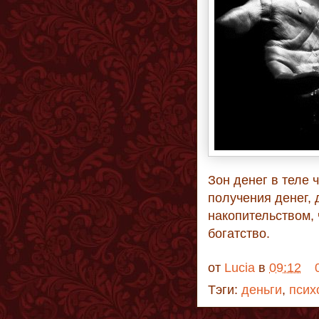
Зон денег в теле 
получения денег, д
накопительством,
богатство.
от
Lucia
в
09:12
Тэги:
деньги
,
псих