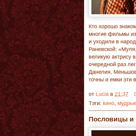
Кто хорошо знаком
многие фильмы из
и уходили в наро
Раневской: «Муля
великую актрису 
очередной раз ле
Данелия, Меньшов
точны и емки эти 
от
Lucia
в
21:37
Тэги:
кино
,
мудры
Пословицы и 