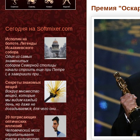
Премия "Оскар
Сегодня на Softmixer.com
Исполин на
болоте. Легенды
Исаакиевского
собора
Один из самых
знаменитых
соборов Северной столицы
начали строить еще при Петре
I, а завершили при...
Секреты знакомых
вещей
Вокруг множество
вещей, которые
мы видим каждый
день, но даже не
догадываемся, для чего они...
20 потрясающих
оптических
иллюзий
Человеческий мозг
обрабатывает
такое количество