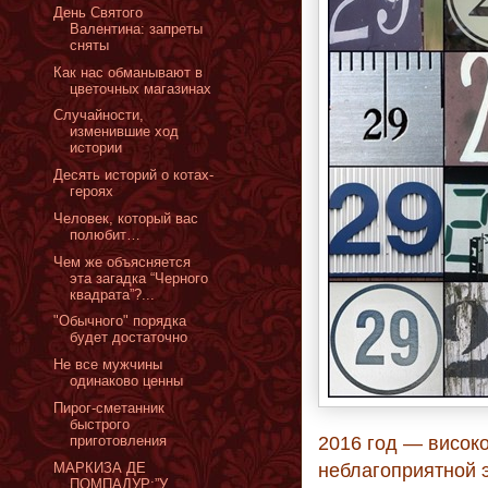
День Святого
Валентина: запреты
сняты
Как нас обманывают в
цветочных магазинах
Случайности,
изменившие ход
истории
Десять историй о котах-
героях
Человек, который вас
полюбит…
Чем же объясняется
эта загадка “Черного
квадрата”?...
"Обычного" порядка
будет достаточно
Не все мужчины
одинаково ценны
Пирог-сметанник
быстрого
приготовления
2016 год — висок
МАРКИЗА ДЕ
неблагоприятной э
ПОМПАДУР:”У