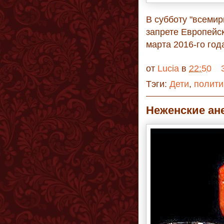
В субботу "всеми
запрете Европейск
марта 2016-го год
от
Lucia
в
22:50
Тэги:
Дети
,
полити
Неженские ан