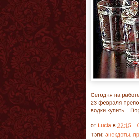
Сегодня на работ
23 февраля препод
водки купить... По
от
Lucia
в
22:15
Тэги:
анекдоты
,
п