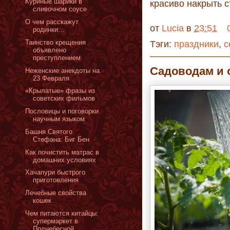
Куриные шарики в
красиво накрыть с
сливочном соусе
О чем расскажут
от
Lucia
в
23:51
родинки…
Таинство крещения
Тэги:
праздники
,
с
объявлено
преступлением
Садоводам и 
Неженские анекдоты на
23 Февраля
«Крылатые» фразы из
советских фильмов
Пословицы и поговорки
научным языком
Башня Святого
Стефана: Биг Бен
Как почистить матрас в
домашних условиях
Хачапури быстрого
приготовления
Лечебные свойства
кошек
Чем питаются китайцы:
супермаркет в
Поднебесной