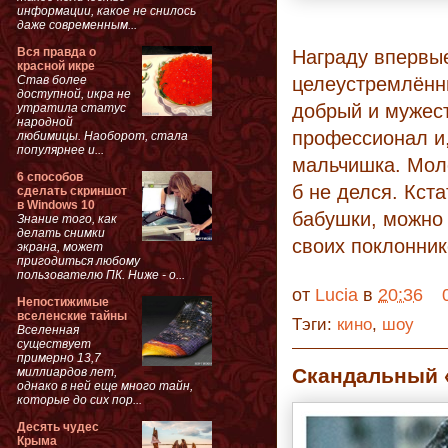
информации, какое не снилось
даже современным...
Вся правда о
Награду впервы
красной икре
Став более
целеустремлённ
доступной, икра не
добрый и мужес
утратила статус
народной
профессионал и
любимицы. Наоборот, стала
популярнее и...
мальчишка. Моло
6 способов
б не делся. Кст
сделать скриншот
в Windows 10
бабушки, можно 
Знание того, как
делать снимки
своих поклонник
экрана, может
пригодиться любому
пользователю ПК. Ниже - о...
от
Lucia
в
20:36
Непостижимые
вселенские тайны
Тэги:
кино
,
шоу
Вселенная
существует
примерно 13,7
Скандальный 
миллиардов лет,
однако в ней еще много тайн,
которые до сих пор...
Десять чудес
Крыма