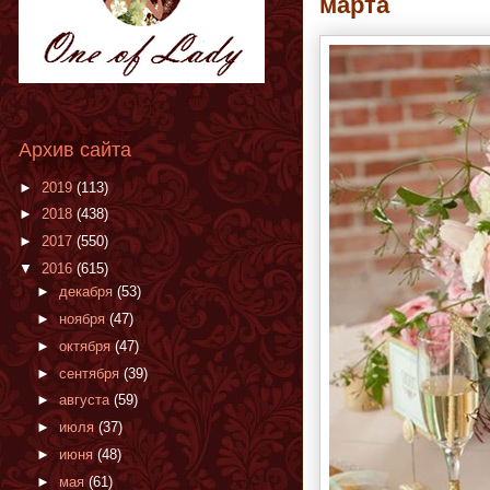
марта
Архив сайта
►
2019
(113)
►
2018
(438)
►
2017
(550)
▼
2016
(615)
►
декабря
(53)
►
ноября
(47)
►
октября
(47)
►
сентября
(39)
►
августа
(59)
►
июля
(37)
►
июня
(48)
►
мая
(61)