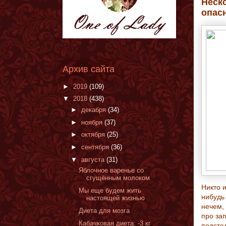
Неск
опас
Архив сайта
►
2019
(109)
▼
2018
(438)
►
декабря
(34)
►
ноября
(37)
►
октября
(25)
►
сентября
(36)
▼
августа
(31)
Яблочное варенье со
сгущённым молоком
Никто и
Мы еще будем жить
нибудь
настоящей жизнью
нечем,
Диета для мозга
про за
Кабачковая диета: -3 кг
подсте