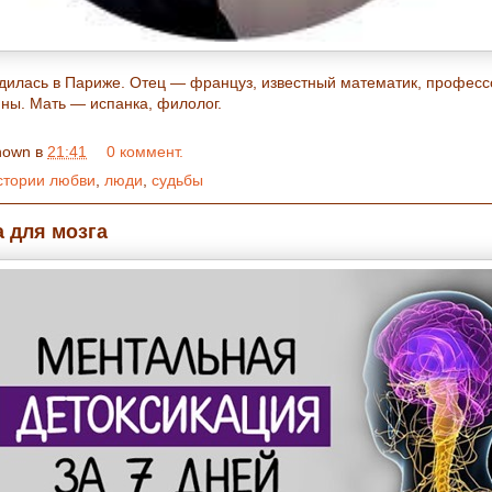
дилась в Париже. Отец — француз, известный математик, професс
ны. Мать — испанка, филолог.
nown
в
21:41
0 коммент.
стории любви
,
люди
,
судьбы
 для мозга