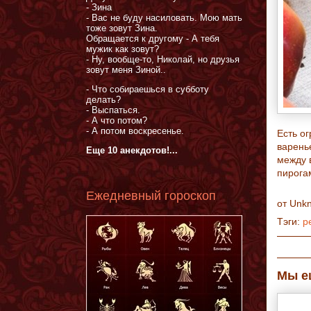
- Зина
- Вас не буду насиловать. Мою мать
тоже зовут Зина.
Обращается к другому - А тебя
мужик как зовут?
- Ну, вообще-то, Николай, но друзья
зовут меня Зиной..
- Что собираешься в субботу
делать?
- Выспаться.
- А что потом?
- А потом воскресенье.
Есть о
варень
Еще 10 анекдотов!...
между 
пирогам
Ежедневный гороскоп
от
Unk
Тэги:
р
Мы е