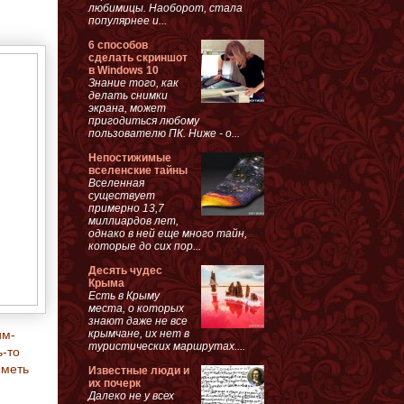
любимицы. Наоборот, стала
популярнее и...
6 способов
сделать скриншот
в Windows 10
Знание того, как
делать снимки
экрана, может
пригодиться любому
пользователю ПК. Ниже - о...
Непостижимые
вселенские тайны
Вселенная
существует
примерно 13,7
миллиардов лет,
однако в ней еще много тайн,
которые до сих пор...
Десять чудес
Крыма
Есть в Крыму
места, о которых
знают даже не все
крымчане, их нет в
им-
туристических маршрутах....
ь-то
иметь
Известные люди и
их почерк
Далеко не у всех