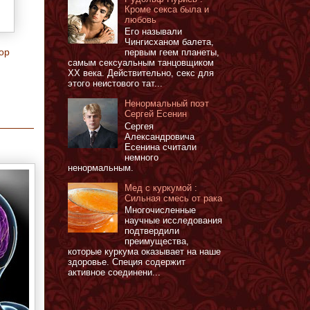
Кроме секса была и
любовь
Его называли
Чингисханом балета,
ор
первым геем планеты,
самым сексуальным танцовщиком
XX века. Действительно, секс для
этого неистового тат...
Ненормальный поэт
Сергей Есенин
Сергея
Александровича
Есенина считали
немного
ненормальным.
Мед с куркумой :
Сильная смесь от рака
Многочисленные
научные исследования
подтвердили
преимущества,
которые куркума оказывает на наше
здоровье. Специя содержит
активное соединени...