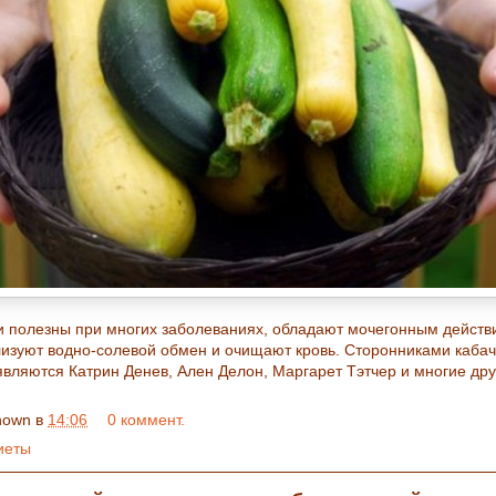
и полезны при многих заболеваниях, обладают мочегонным действ
изуют водно-солевой обмен и очищают кровь. Сторонниками кабач
являются Катрин Денев, Ален Делон, Маргарет Тэтчер и многие дру
nown
в
14:06
0 коммент.
иеты