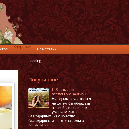
Здоровье
скоп
Все статьи
Loading
Популярное
Я благодарю
вселенную за жизнь…
Ни одним качеством я
не хотел бы обладать
в такой степени, как
умением быть
благодарным. Ибо чувство
благодарности — это не только
величайша...