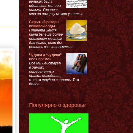
великих была
идеальная манера
письма. Говорят,
что по почерку можно узнать о...
Скрытый резерв
пищевой соды
Планета Земля
была бы еще более
приятным местом
для жизни, если бы
решить все человеческие...
Чудаки и “чудики”
всех времен…
Все мы действуем
в рамках
определенных
правил поведения,
с этим трудно спорить. Тем
более...
Популярно о здоровье