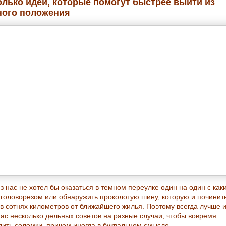
олько идей, которые помогут быстрее выйти из
ного положения
з нас не хотел бы оказаться в темном переулке один на один с как
 головорезом или обнаружить проколотую шину, которую и починит
 в сотнях километров от ближайшего жилья. Поэтому всегда лучше 
пас несколько дельных советов на разные случаи, чтобы вовремя
лить соломки, причем иногда в буквальном смысле.