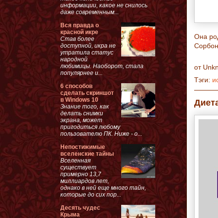
информации, какое не снилось
даже современным...
Вся правда о
красной икре
Она ро
Став более
Сорбон
доступной, икра не
утратила статус
народной
любимицы. Наоборот, стала
от
Unk
популярнее и...
Тэги:
и
6 способов
сделать скриншот
в Windows 10
Диета
Знание того, как
делать снимки
экрана, может
пригодиться любому
пользователю ПК. Ниже - о...
Непостижимые
вселенские тайны
Вселенная
существует
примерно 13,7
миллиардов лет,
однако в ней еще много тайн,
которые до сих пор...
Десять чудес
Крыма