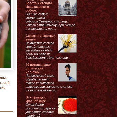
болоте. Легенды
Исаакиевского
собора
Один из самых
знаменитых
соборов Северной столицы
начали строить еще при Петре
I, а завершили при...
Секреты знакомых
вещей
Вокруг множество
вещей, которые
мы видим каждый
день, но даже не
догадываемся, для чего они...
20 потрясающих
оптических
иллюзий
Человеческий мозг
ием,
обрабатывает
ковой
такое количество
информации, какое не снилось
гие.
даже современным...
Вся правда о
красной икре
Став более
доступной, икра не
утратила статус
народной