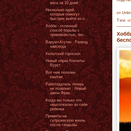
веса за 10 дней
Несколько идей,
от
Unk
которые помогут
быстрее выйти из о...
Тэги:
м
Хобби - отличный
способ борьбы с
Хобб
тревожностью, бес...
бесп
Варум+Агутин : Развод
навсегда
Кельтский гороскоп
Новый образ Кончиты
Вурст
Вот чем полезен
каштан
Работодатель теперь
не позвонит : Новый
закон Фран...
Когда вы только что
«вытолкали» из себя
ребенка
Приметы на
супружескую жизнь
после свадьбы