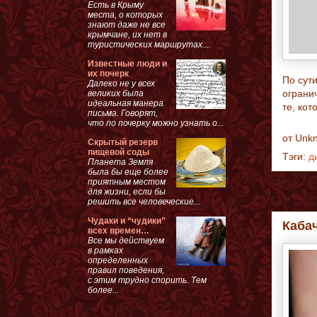
Есть в Крыму
места, о которых
знают даже не все
крымчане, их нет в
туристических маршрутах....
Известные люди и
их почерк
По сут
Далеко не у всех
ограни
великих была
идеальная манера
те, ко
письма. Говорят,
что по почерку можно узнать о...
от
Unk
Скрытый резерв
пищевой соды
Тэги:
д
Планета Земля
была бы еще более
приятным местом
для жизни, если бы
решить все человеческие...
Чудаки и “чудики”
Кабач
всех времен…
Все мы действуем
в рамках
определенных
правил поведения,
с этим трудно спорить. Тем
более...