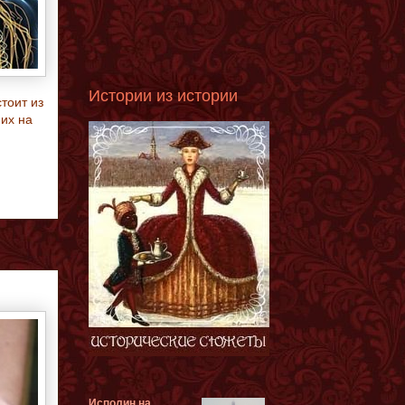
Истории из истории
тоит из
их на
Исполин на