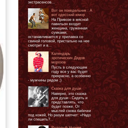
экстрасенсов...
Вот он понедельник : А
вот одесский юмор
На Привозе в мясной
павильон входит
женщина, груженная
сумками,
останавливается у прилавка со
свиной головой, пристально на нее
смотрит и в...
Календарь
эротических Дедов
морозов
Пусть в следующем
году все у вас будет
прекрасно, а особенно
- мужчины рядом ;)
Сказка для души
Наверно, это сказка
для души - Сидеть и
представлять, что
будет позже, От
мыслей снова бабочки
под кожей, Но разум шепчет: «Надо
ли спешить?...
Рудольф Нуриев :