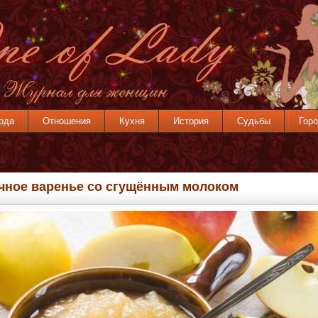
ода
Отношения
Кухня
История
Судьбы
Горо
чное варенье со сгущённым молоком