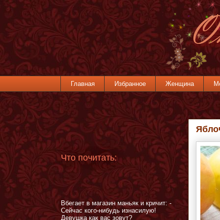
Главная
Избранное
Женщина
М
Ябло
Что почитать:
Вбегает в магазин маньяк и кричит: -
Сейчас кого-нибудь изнасилую!
Девушка как вас зовут?