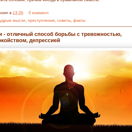
nown
в
13:26
0 коммент.
удрые мысли
,
преступление
,
советы
,
факты
и - отличный способ борьбы с тревожностью,
окойством, депрессией