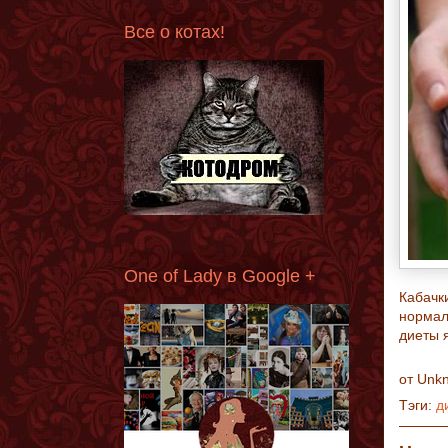
Все о котах!
One of Lady в Google +
Кабачк
нормал
диеты 
от
Unk
Тэги:
д