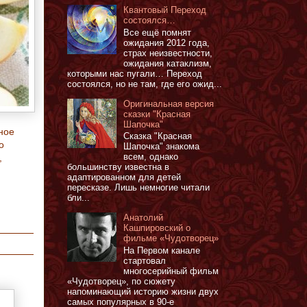
Квантовый Переход
состоялся…
Все ещё помнят
ожидания 2012 года,
страх неизвестности,
ожидания катаклизм,
которыми нас пугали… Переход
состоялся, но не там, где его ожид...
Оригинальная версия
сказки "Красная
Шапочка"
ное
Сказка "Красная
о
Шапочка" знакома
всем, однако
,
большинству известна в
адаптированном для детей
пересказе. Лишь немногие читали
бли...
Анатолий
Кашпировский о
фильме «Чудотворец»
На Первом канале
стартовал
многосерийный фильм
«Чудотворец», по сюжету
напоминающий историю жизни двух
самых популярных в 90-е