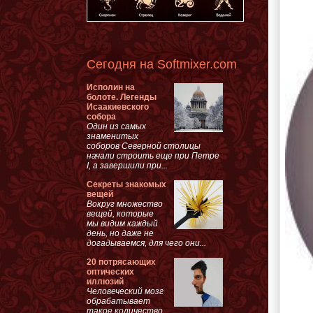
Сегодня на Softmixer.com
Исполин на
болоте. Легенды
Исаакиевского
собора
Один из самых
знаменитых
соборов Северной столицы
начали строить еще при Петре
I, а завершили при...
Секреты знакомых
вещей
Вокруг множество
вещей, которые
мы видим каждый
день, но даже не
догадываемся, для чего они...
20 потрясающих
оптических
иллюзий
Человеческий мозг
обрабатывает
такое количество