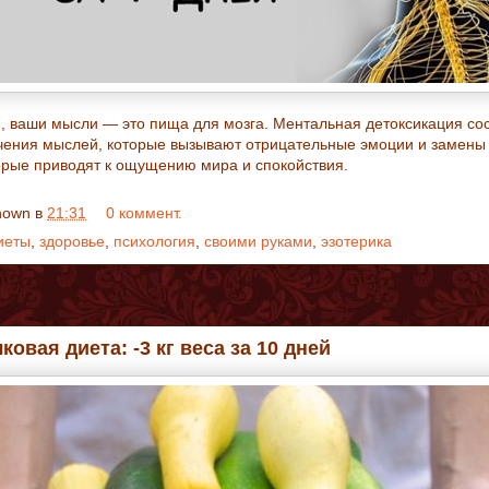
и, ваши мысли — это пища для мозга. Ментальная детоксикация сос
чения мыслей, которые вызывают отрицательные эмоции и замены 
торые приводят к ощущению мира и спокойствия.
nown
в
21:31
0 коммент.
иеты
,
здоровье
,
психология
,
своими руками
,
эзотерика
ковая диета: -3 кг веса за 10 дней