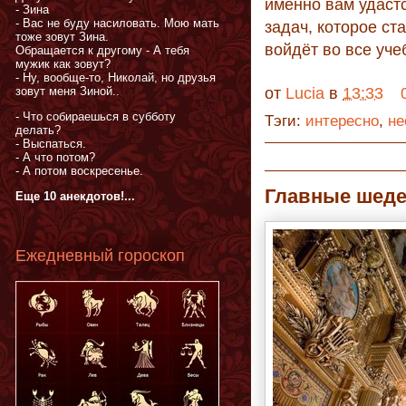
именно вам удаст
- Зина
- Вас не буду насиловать. Мою мать
задач, которое ст
тоже зовут Зина.
войдёт во все уч
Обращается к другому - А тебя
мужик как зовут?
- Ну, вообще-то, Николай, но друзья
зовут меня Зиной..
от
Lucia
в
13:33
- Что собираешься в субботу
Тэги:
интересно
,
не
делать?
- Выспаться.
- А что потом?
- А потом воскресенье.
Главные шед
Еще 10 анекдотов!...
Ежедневный гороскоп