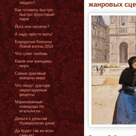
общего?
жанровых сце
Как готовить быстро-
быстро фруктовый
пирог
Йога или пилатес?
А надо просто жить!
Бородатые Кончиты
Новой волны 2014
Что губит любовь
Какие они женщины
мира
Самые красивые
вокзалы мира
Что пишут доктора:
неразгаданные
рецепты
Маринованные
помидоры по-
итальянски
Деньги к деньгам :
Нумерология денег
Да будет так во всех
семьях!