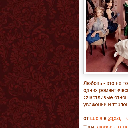
Любовь - это не то
одних романтичес
Счастливые отнош
уважении и терпен
от
Lucia
в
21:51
Тэги:
любовь
,
отн