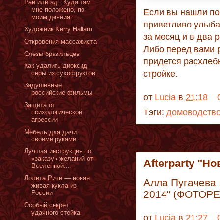
Рай или ад : Куда там
мне положено, по
Если вы нашли по
моим деяния...
приветливо улыбая
Художник Kerry Hallam
за месяц и в два 
Откровения массажиста
Либо перед вами р
Слезы бразильцев
придется расхлеб
Как удалить диоксид
стройке.
серы из сухофруктов
Задушевные
российские фильмы
от
Lucia
в
21:18
Защита от
Тэги:
домоводств
психологической
агрессии
Мебель для дачи
своими руками
Лучшая инструкция по
«заказу» желаний от
Afterparty "Н
Вселенной...
Лолита Ричи — новая
Алла Пугачева и
живая кукла из
2014" (ФОТОР
России
Особый секрет
удачного стейка
от
Lucia
в
21:27