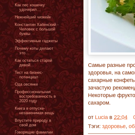
Как пес кошечку
удочерил…
Нежнейший чизкейк
Константин Хабенский -
Человек с большой
буквы
Эффективные гаджеты
Почему коты делают
это…
Как остаться старой
Самые разные про
девой…
здоровья, на сам
Тест на бизнес-
потенциал
сахарные конфеты.
Ода овсянке
зачастую рекомен
Профессиональная
Некоторые фрукто
востребованность в
2020 году
сахаром.
Книга в отпуске-
незаменимая вещь
от
Lucia
в
22:04
Впустите природу в
свой дом
Тэги:
здоровье
,
об
Говорящие фамилии