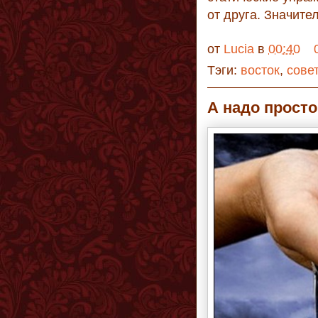
от друга. Значите
от
Lucia
в
00:40
Тэги:
восток
,
сове
А надо просто