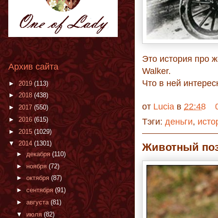
Это история про ж
Архив сайта
Walker.
Что в ней интерес
►
2019
(113)
►
2018
(438)
от
Lucia
в
22:48
►
2017
(550)
►
2016
(615)
Тэги:
деньги
,
исто
►
2015
(1029)
▼
2014
(1301)
Животный по
►
декабря
(110)
►
ноября
(72)
►
октября
(87)
►
сентября
(91)
►
августа
(81)
▼
июля
(82)