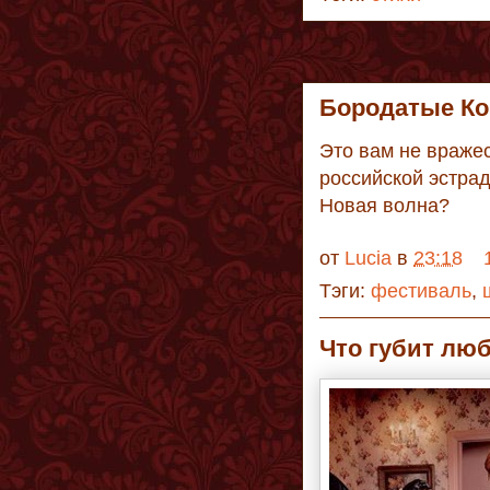
Бородатые Ко
Это вам не вражес
российской эстрад
Новая волна?
от
Lucia
в
23:18
Тэги:
фестиваль
,
Что губит лю