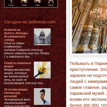
Сегодня на Softmixer.com
Исполин на
болоте. Легенды
Исаакиевского
собора
Один из самых
знаменитых
соборов Северной столицы
начали строить еще при Петре
I, а завершили при...
Побывать в Париж
Секреты знакомых
вещей
преступление. Это
Вокруг множество
вещей, которые
заранее не подгот
мы видим каждый
день, но даже не
людей с камерами
догадываемся, для чего они...
самое главное, ра
20 потрясающих
парижский музей. 
оптических
иллюзий
всеми его экспона
Человеческий мозг
обрабатывает
более 300 000. Чт
такое количество