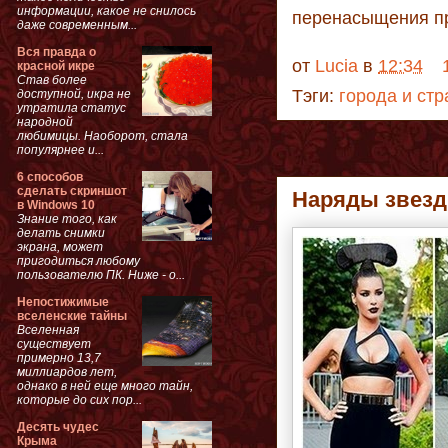
информации, какое не снилось
перенасыщения п
даже современным...
Вся правда о
от
Lucia
в
12:34
красной икре
Став более
Тэги:
города и ст
доступной, икра не
утратила статус
народной
любимицы. Наоборот, стала
популярнее и...
6 способов
сделать скриншот
Наряды звезд
в Windows 10
Знание того, как
делать снимки
экрана, может
пригодиться любому
пользователю ПК. Ниже - о...
Непостижимые
вселенские тайны
Вселенная
существует
примерно 13,7
миллиардов лет,
однако в ней еще много тайн,
которые до сих пор...
Десять чудес
Крыма