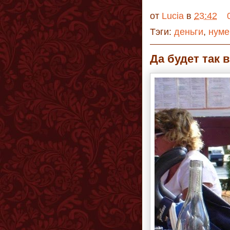
от
Lucia
в
23:42
Тэги:
деньги
,
нуме
Да будет так 