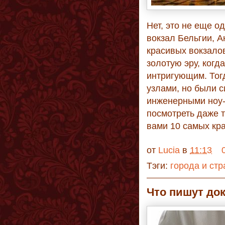
Нет, это не еще о
вокзал Бельгии, А
красивых вокзалов
золотую эру, когд
интригующим. Тог
узлами, но были 
инженерными ноу-
посмотреть даже т
вами 10 самых кр
от
Lucia
в
11:13
Тэги:
города и ст
Что пишут до