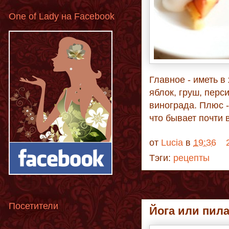
One of Lady на Facebook
Главное - иметь в
яблок, груш, перс
винограда. Плюс -
что бывает почти в
от
Lucia
в
19:36
Тэги:
рецепты
Посетители
Йога или пил