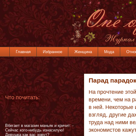
Главная
Избранное
Женщина
Мода
Отно
Парад парадо
На прочтение этой
Что почитать:
времени, чем на 
в ней. Некоторые
взгляд, другие да
труда над ними в
Вбегает в магазин маньяк и кричит: -
экономистов кажут
Сейчас кого-нибудь изнасилую!
Девушка как вас зовут?