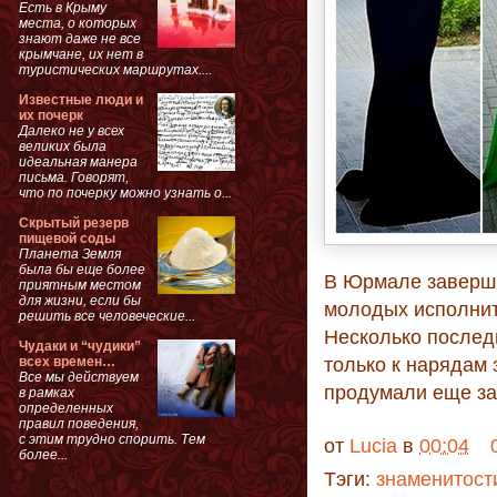
Есть в Крыму
места, о которых
знают даже не все
крымчане, их нет в
туристических маршрутах....
Известные люди и
их почерк
Далеко не у всех
великих была
идеальная манера
письма. Говорят,
что по почерку можно узнать о...
Скрытый резерв
пищевой соды
Планета Земля
была бы еще более
В Юрмале заверши
приятным местом
для жизни, если бы
молодых исполнит
решить все человеческие...
Несколько послед
Чудаки и “чудики”
всех времен…
только к нарядам 
Все мы действуем
продумали еще за
в рамках
определенных
правил поведения,
с этим трудно спорить. Тем
от
Lucia
в
00:04
более...
Тэги:
знаменитост