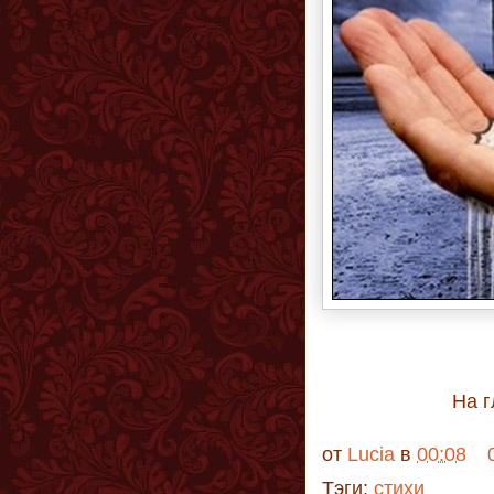
На г
от
Lucia
в
00:08
Тэги:
стихи