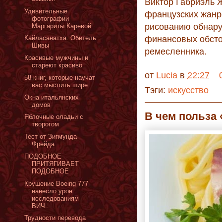
Виктор Габриэль 
Удивительные
французских жанр
фотографии
рисованию обнару
Маргариты Каревой
финансовых обсто
Кайласанатха. Обитель
Шивы
ремесленника.
Красивые мужчины и
стареют красиво
от
Lucia
в
22:27
58 книг, которые научат
вас мыслить шире
Тэги:
искусство
Окна итальянских
домов
В чем польза
Яблочные оладьи с
творогом
Тест от Зигмунда
Фрейда
ПОДОБНОЕ
ПРИТЯГИВАЕТ
ПОДОБНОЕ
Крушение Boeing 777
нанесло урон
исследованиям
ВИЧ...
Трудности перевода