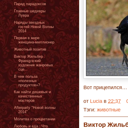
Парад парадоксов
Главные шедевры
Лувра
Наряды звездных
гостей Новой Волны
2014
Первая в мире
женщина-миллионер
Животный позитив
Виктор Жильбер :
Французский
художник жанровых
сце...
В чем польза
«полезных
продуктов»?
Вот прицепился… 
Как найти дешевых и
качественных
от
Lucia
в
22:37
мастеров
Afterparty "Новой волны
Тэги:
животные
2014"
Молитва о процветании
Виктор Жильб
Любовь и еда : Что