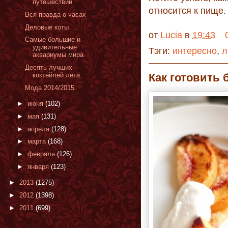
путешествий
относится к пище.
Вся правда о часах
Деловые коты
от
Lucia
в
19:43
Самые большие и
удивительные
Тэги:
интересно
,
л
аквариумы мира
Десять лучших
Как готовить
коктейлей лета
Мода 2014/2015
►
июня
(102)
►
мая
(131)
►
апреля
(128)
►
марта
(168)
►
февраля
(126)
►
января
(123)
►
2013
(1275)
►
2012
(1398)
►
2011
(699)