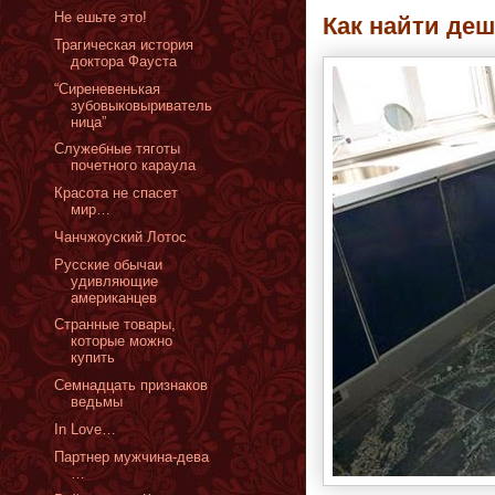
Не ешьте это!
Как найти де
Трагическая история
доктора Фауста
“Сиреневенькая
зубовыковыриватель
ница”
Служебные тяготы
почетного караула
Красота не спасет
мир…
Чанчжоуский Лотос
Русские обычаи
удивляющие
американцев
Странные товары,
которые можно
купить
Семнадцать признаков
ведьмы
In Love…
Партнер мужчина-дева
…