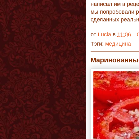
написал им в реце
мы попробовали р
сделанных реаль
от
Lucia
в
11:06
Тэги:
медицина
Маринованные