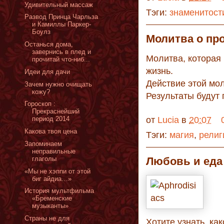
Удивительный массаж
Тэги:
знаменитост
Развод Принца Чарльза
и Камиллы Паркер-
Боулз
Молитва о пр
Останься дома,
завернись в плед и
Молитва, которая
прочитай что-ниб...
жизнь.
Идеи для дачи
Действие этой мол
Зачем нужно очищать
кожу?
Результаты будут
Гороскоп :
Прекраснейший
от
Lucia
в
20:07
период 2014
Какова твоя цена
Тэги:
магия
,
религ
Запоминаем
неправильные
глаголы
Любовь и еда 
«Мы не хэппи от этой
биг айдиа…»
История мультфильма
«Бременские
музыканты»
Страны не для
Хотите узнать, как