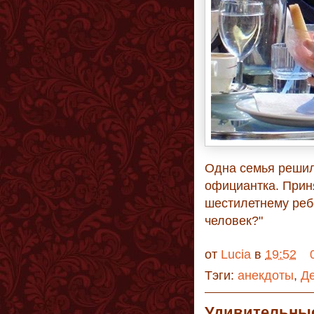
Одна семья решил
официантка. Приня
шестилетнему ребё
человек?"
от
Lucia
в
19:52
Тэги:
анекдоты
,
Д
Удивительные