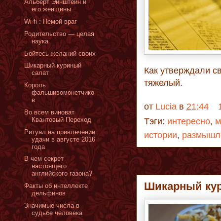
Альберт Эйнштейн и
его женщины
Wi-fi : Немой враг
Родительство — целая
наука
Бойтесь желаний своих
Шикарный куриный
Как утверждали с
салат
тяжелый.
Король
фальшивомонетчико
в
от
Lucia
в
21:44
Во всем виноват
Квантовый Переход
Тэги:
интересно
,
м
Ритуал на привлечение
истории
,
размышле
удачи в августе 2016
года
В чем секрет
настоящего
английского газона?
Шикарный ку
Факты об интеллекте
дельфинов
Значимые числа в
судьбе человека