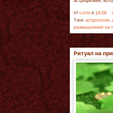
астрофизике, кото
от
Lucia
в
18:58
Тэги:
астрология
,
размышления на т
Ритуал на при