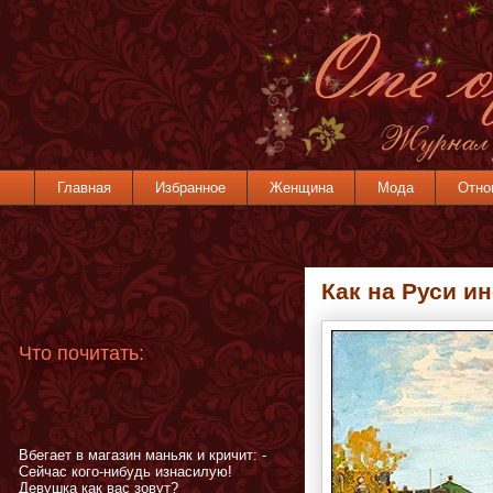
Главная
Избранное
Женщина
Мода
Отно
Как на Руси и
Что почитать:
Вбегает в магазин маньяк и кричит: -
Сейчас кого-нибудь изнасилую!
Девушка как вас зовут?