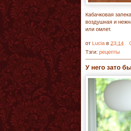
Кабачковая запека
воздушная и нежн
или омлет.
от
Lucia
в
23:14
Тэги:
рецепты
У него зато б