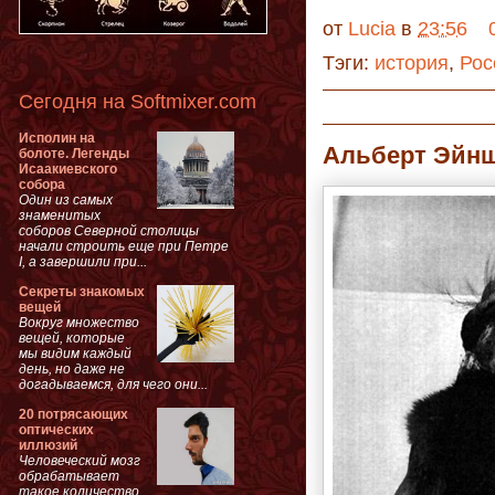
от
Lucia
в
23:56
Тэги:
история
,
Рос
Сегодня на Softmixer.com
Исполин на
Альберт Эйнш
болоте. Легенды
Исаакиевского
собора
Один из самых
знаменитых
соборов Северной столицы
начали строить еще при Петре
I, а завершили при...
Секреты знакомых
вещей
Вокруг множество
вещей, которые
мы видим каждый
день, но даже не
догадываемся, для чего они...
20 потрясающих
оптических
иллюзий
Человеческий мозг
обрабатывает
такое количество