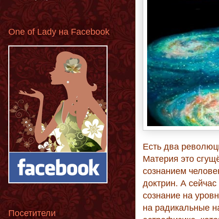
One of Lady на Facebook
Есть два революц
Материя это сгущё
сознанием человек
доктрин. А сейчас
сознание на уровн
на радикальные н
Посетители