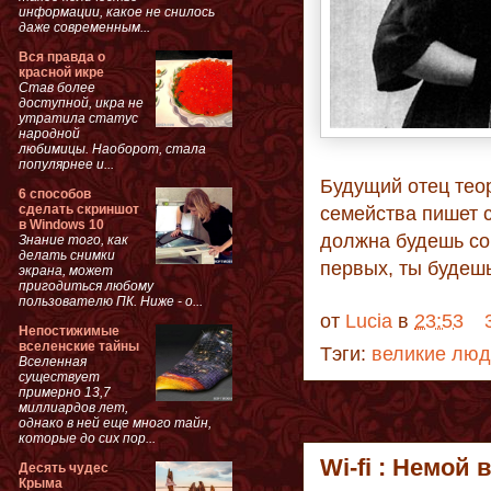
информации, какое не снилось
даже современным...
Вся правда о
красной икре
Став более
доступной, икра не
утратила статус
народной
любимицы. Наоборот, стала
популярнее и...
Будущий отец тео
6 способов
сделать скриншот
семейства пишет с
в Windows 10
должна будешь сог
Знание того, как
делать снимки
первых, ты будеш
экрана, может
пригодиться любому
пользователю ПК. Ниже - о...
от
Lucia
в
23:53
Непостижимые
вселенские тайны
Тэги:
великие лю
Вселенная
существует
примерно 13,7
миллиардов лет,
однако в ней еще много тайн,
которые до сих пор...
Wi-fi : Немой 
Десять чудес
Крыма