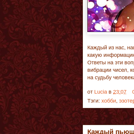
Каждый из нас, на
какую информацию
Ответы на эти воп
вибрации чисел, 
на судьбу человек
от
Lucia
в
23:07
Тэги:
хобби
,
эзоте
Каждый пьющи