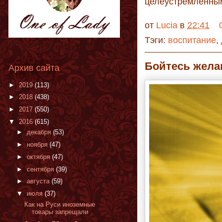
целеустремленным
от
Lucia
в
22:41
Тэги:
воспитание
,
Бойтесь жела
Архив сайта
►
2019
(113)
►
2018
(438)
►
2017
(550)
▼
2016
(615)
►
декабря
(53)
►
ноября
(47)
►
октября
(47)
►
сентября
(39)
►
августа
(59)
▼
июля
(37)
Как на Руси иноземные
товары запрещали