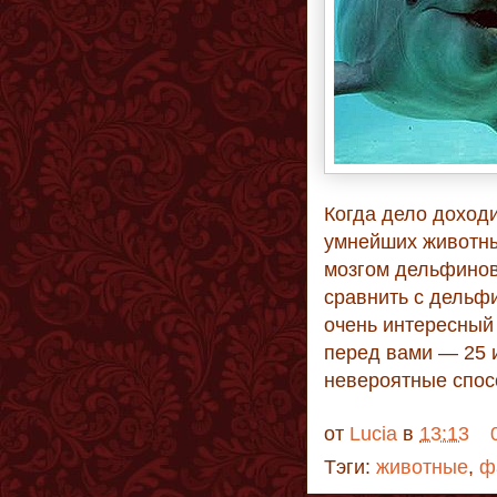
Когда дело доходи
умнейших животных
мозгом дельфинов
сравнить с дельфи
очень интересный
перед вами — 25 
невероятные спос
от
Lucia
в
13:13
Тэги:
животные
,
ф