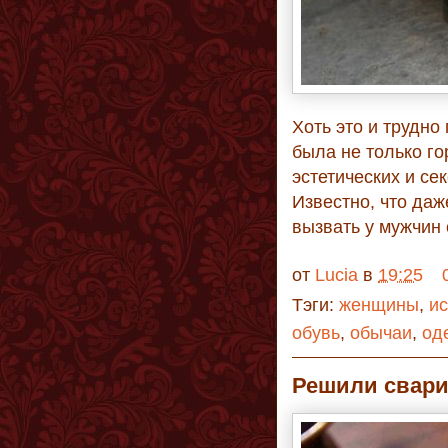
Хоть это и трудно
была не только г
эстетических и се
Известно, что да
вызвать у мужчин
от
Lucia
в
19:25
Тэги:
женщины
,
и
обувь
,
обычаи
,
од
Решили свари