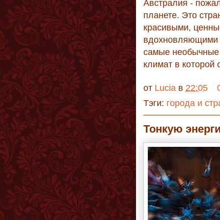
Австралия - пожал
планете. Это стра
красивыми, ценны
вдохновляющими 
самые необычные 
климат в которой
от
Lucia
в
22:05
Тэги:
города и ст
Тонкую энерг