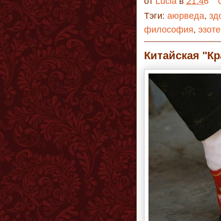
от
Lucia
в
21:46
Тэги:
аюрведа
,
зд
философия
,
эзот
Китайская "Кр