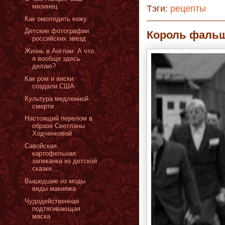
мизинец
Тэги:
рецепты
Как омолодить кожу
Детские фотографии
Король фаль
российских звезд
Жизнь в Англии: А что
я вообще здесь
делаю?
Как ром и виски
создали США
Культура медленной
смерти
Настоящий перелом в
образе Светланы
Ходченковой
Савойская
картофельная
запеканка из детской
сказки...
Вышедшие из моды
виды макияжа
Чудодейственная
подтягивающая
маска