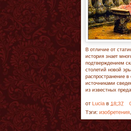
В отличие от статис
история знает мног
подтверждением ска
столетий новой эр
распространение в
источниками сведен
из известных преда
от
Lucia
в
18:37
Тэги:
изобретения