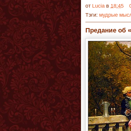
от
Lucia
в
18:45
Тэги:
мудрые мыс
Предание об «