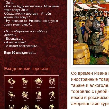
- Зина
- Вас не буду насиловать. Мою мать
тоже зовут Зина.
Обращается к другому - А тебя
мужик как зовут?
- Ну, вообще-то, Николай, но друзья
зовут меня Зиной..
- Что собираешься в субботу
делать?
- Выспаться.
- А что потом?
- А потом воскресенье.
Еще 10 анекдотов!...
Ежедневный гороскоп
Со времен Ивана 
иностранные това
табаке и алкоголе
торговлю с целой
вехой в российск
американские кур