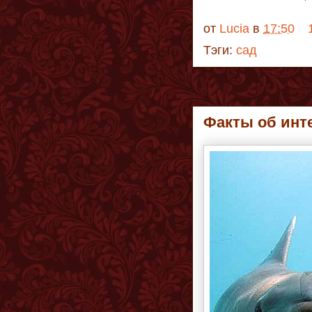
от
Lucia
в
17:50
Тэги:
сад
Факты об инт