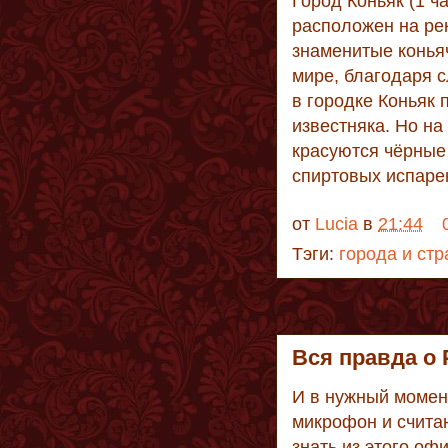
Город Коньяк (1 ч
расположен на ре
знаменитые конья
мире, благодаря с
в городке Коньяк 
известняка. Но на
красуются чёрные 
спиртовых испарен
от
Lucia
в
21:44
Тэги:
города и ст
Вся правда о
И в нужный момен
микрофон и счита
знать из этого о