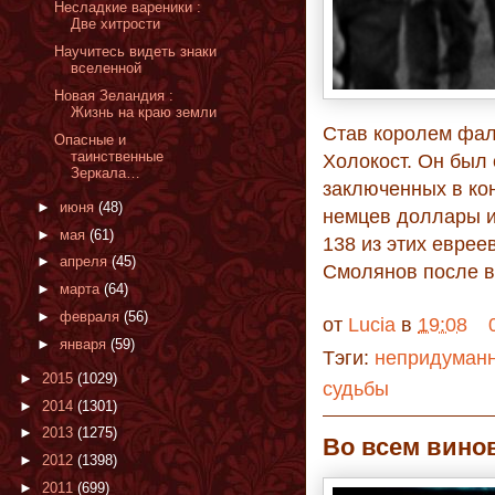
Несладкие вареники :
Две хитрости
Научитесь видеть знаки
вселенной
Новая Зеландия :
Жизнь на краю земли
Став королем фал
Опасные и
таинственные
Холокост. Он был 
Зеркала…
заключенных в ко
►
июня
(48)
немцев доллары и
►
мая
(61)
138 из этих еврее
►
апреля
(45)
Смолянов после в
►
марта
(64)
►
февраля
(56)
от
Lucia
в
19:08
►
января
(59)
Тэги:
непридуманн
►
2015
(1029)
судьбы
►
2014
(1301)
►
2013
(1275)
Во всем вино
►
2012
(1398)
►
2011
(699)