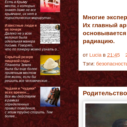
Есть в Крыму
места, о которых
знают даже не все
крымчане, их нет в
Многие экспер
туристических маршрутах....
Их главный ар
Известные люди и
их почерк
основывается н
Далеко не у всех
великих была
радиацию.
идеальная манера
письма. Говорят,
что по почерку можно узнать о...
от
Lucia
в
21:45
Скрытый резерв
пищевой соды
Тэги:
безопасност
Планета Земля
была бы еще более
приятным местом
для жизни, если бы
решить все человеческие...
Чудаки и “чудики”
Родительство
всех времен…
Все мы действуем
в рамках
определенных
правил поведения,
с этим трудно спорить. Тем
более...