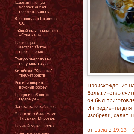
Каждый пьющий
человек обязан
посетить Коньяк
Вся правда о Pokemon
GO
Тайный смысл молитвы
«Отче наш»
Настоящее
австралийское
приключение
Тонкую энергию мы
получаем когда…
Китайская "Красота"
требует жертв
Решили сварить
Происхождение на
вкусный кофе?
большинство счита
Предание об «игре
мудрецов»...
он был приготовле
Запеканка из кабачков
Ингредиенты для н
У него зато была мама.
изобрели, салат ш
Та самая. Мировая.
Почитай мужа своего
от
Lucia
в
19:13
О чем говорит ваш