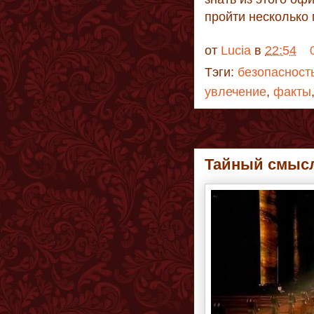
пройти несколько 
от
Lucia
в
22:54
Тэги:
безопасност
увлечение
,
факты
Тайный смысл