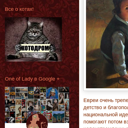
Все о котах!
One of Lady в Google +
Евреи очень трепе
детство и благопо
национальной идее
помогают потом в