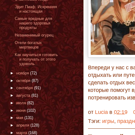
Эдит Пиаф: Искренняя
и настоящая
Самые вредные для
нашего здоровья
продукты
Незаменимый огурец
Отели богатых
мертвецов
Как научиться готовить
и получать от этого
удоволь...
Впереди у нас с в
►
ноября
(72)
отдыхать или пут
►
октября
(87)
сделать отдых вес
►
сентября
(91)
которые помогут 
►
августа
(81)
потренировать изв
►
июля
(82)
►
июня
(102)
от
Lucia
в
02:19
►
мая
(131)
Тэги:
игры
,
праздн
►
апреля
(128)
►
марта
(168)