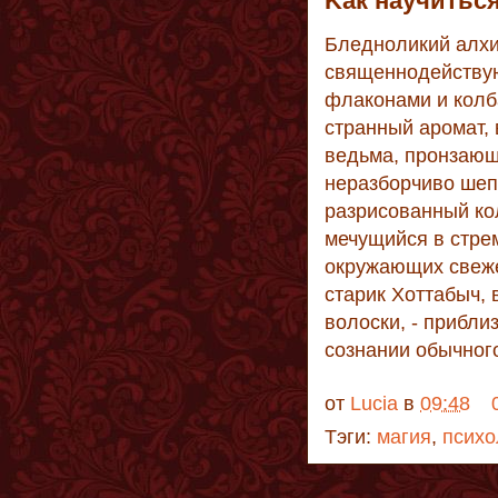
Kак научитьс
Бледноликий алхи
священнодействую
флаконами и колб
странный аромат,
ведьма, пронзающ
неразборчиво шеп
разрисованный ко
мечущийся в стре
окружающих свеж
старик Хоттабыч,
волоски, - прибли
сознании обычног
от
Lucia
в
09:48
Тэги:
магия
,
психо