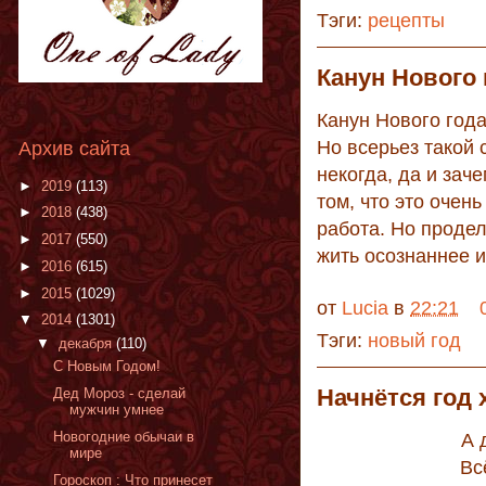
Тэги:
рецепты
Канун Нового 
Канун Нового года
Но всерьез такой 
Архив сайта
некогда, да и зач
►
2019
(113)
том, что это очен
►
2018
(438)
работа. Но продел
►
2017
(550)
жить осознаннее и
►
2016
(615)
►
2015
(1029)
от
Lucia
в
22:21
▼
2014
(1301)
Тэги:
новый год
▼
декабря
(110)
C Новым Годом!
Начнётся год 
Дед Мороз - сделай
мужчин умнее
Новогодние обычаи в
А 
мире
Вс
Гороскоп : Что принесет