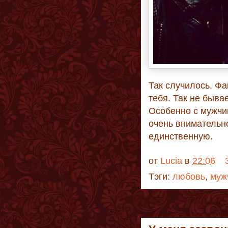
Так случилось. Фак
тебя. Так не бывае
Особенно с мужчи
очень внимательно
единственную.
от
Lucia
в
22:06
Тэги:
любовь
,
муж