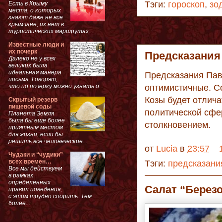
Тэги:
гороскоп
,
зо
Есть в Крыму
места, о которых
знают даже не все
крымчане, их нет в
туристических маршрутах....
Известные люди и
их почерк
Предсказания 
Далеко не у всех
великих была
идеальная манера
Предсказания Пав
письма. Говорят,
оптимистичные. Со
что по почерку можно узнать о...
Козы будет отлич
Скрытый резерв
пищевой соды
политической сфе
Планета Земля
была бы еще более
столкновением.
приятным местом
для жизни, если бы
решить все человеческие...
от
Lucia
в
23:57
Чудаки и “чудики”
всех времен…
Тэги:
предсказани
Все мы действуем
в рамках
определенных
Салат “Берез
правил поведения,
с этим трудно спорить. Тем
более...