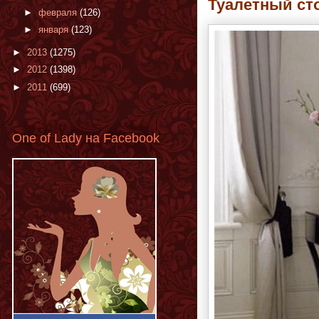
Туалетный сто
►
февраля
(126)
►
января
(123)
►
2013
(1275)
►
2012
(1398)
►
2011
(699)
One of Lady на Facebook