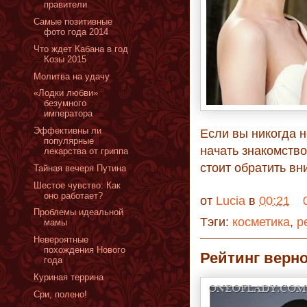
правители
Самые позитивные
фото года 2014
Что ждет Кабана в год
Козы 2015
Молитва на удачу
«Лодки любви»
безумного
императора
Эффективны ли
Если вы никогда н
популярные
начать знакомство
лекарства от гриппа
стоит обратить вн
Тайная вечеря Путина
Шестое чувство: Как
оно работает?
от
Lucia
в
00:21
Проблемы идеальной
Тэги:
косметика
,
р
мамы
Невероятные
похождения Нового
Рейтинг верно
года
Куриная террина
Сри, полено!