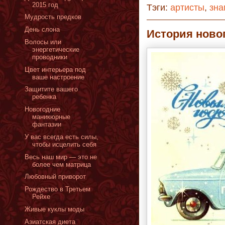
2015 год
Тэги:
артисты
,
зна
Мудрость предков
День слона
История ново
Волосы или
энергетические
проводники
Цвет интерьера под
ваше настроение
Защитите вашего
ребенка
Новогодние
маникюрные
фантазии
У вас всегда есть силы,
чтобы исцелить себя
Весь наш мир — это не
более чем матрица
Любовный приворот
Рождество в Третьем
Рейхе
Живые куклы моды
Азиатская диета