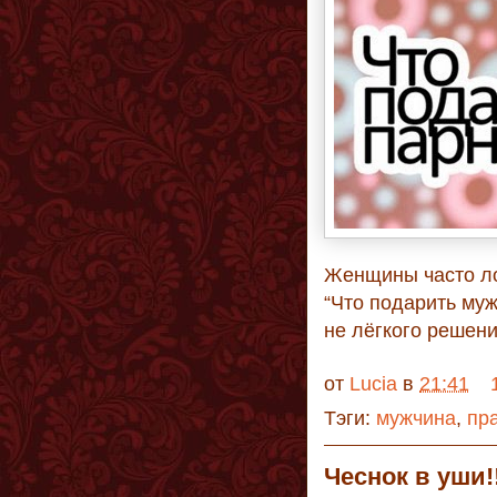
Женщины часто ло
“Что подарить му
не лёгкого решения
от
Lucia
в
21:41
Тэги:
мужчина
,
пр
Чеснок в уши!