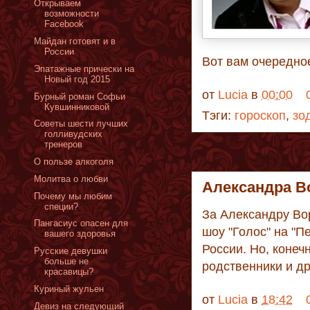
Открываем
возможности
Facebook
Майдан готовят и в
России
Вот вам очередно
Эпатажные прически на
Новый год 2015
от
Lucia
в
00:00
Бурный роман Софьи
Кувшинниковой
Тэги:
гороскоп
,
зо
Советы шести лучших
голливудских
тренеров
О пользе алкоголя
Молитва о любви
Александра В
Почему мы любим
специи?
За Александру Во
Пангасиус опасен для
шоу "Голос" на "П
вашего здоровья
России. Но, конеч
Русские девушки
больше не
родственники и др
красавицы?
Куриный жульен
от
Lucia
в
18:42
Девиз на следующий