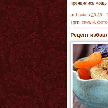
проявились мощь 
от
Lucia
в
20:45
Тэги:
самый
,
фото
Рецепт избав