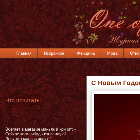
Главная
Избранное
Женщина
Мода
Отно
C Новым Годо
Что почитать:
Вбегает в магазин маньяк и кричит: -
Сейчас кого-нибудь изнасилую!
Девушка как вас зовут?