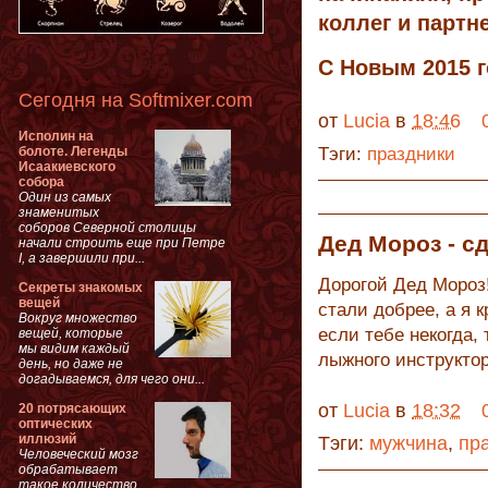
коллег и партн
С Новым 2015 
Сегодня на Softmixer.com
от
Lucia
в
18:46
Исполин на
болоте. Легенды
Тэги:
праздники
Исаакиевского
собора
Один из самых
знаменитых
соборов Северной столицы
Дед Мороз - с
начали строить еще при Петре
I, а завершили при...
Дорогой Дед Мороз!
Секреты знакомых
вещей
стали добрее, а я 
Вокруг множество
если тебе некогда,
вещей, которые
мы видим каждый
лыжного инструктор
день, но даже не
догадываемся, для чего они...
от
Lucia
в
18:32
20 потрясающих
оптических
иллюзий
Тэги:
мужчина
,
пр
Человеческий мозг
обрабатывает
такое количество