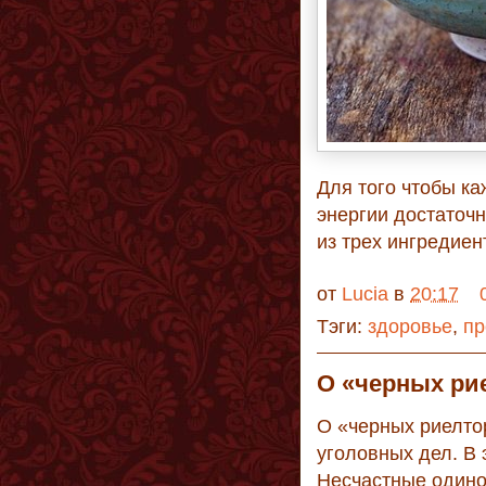
Для того чтобы к
энергии достаточ
из трех ингредиен
от
Lucia
в
20:17
Тэги:
здоровье
,
пр
О «черных ри
О «черных риелто
уголовных дел. В 
Несчастные одино