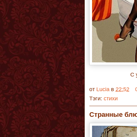
С 
от
Lucia
в
22:52
Тэги:
стихи
Странные блю