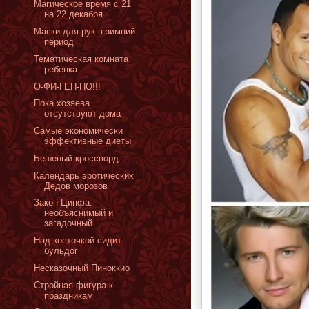
Магическое время с 21
на 22 декабря
Маски для рук в зимний
период
Тематическая комната
ребенка
О-ФИ-ГЕН-НО!!!
Пока хозяева
отсутствуют дома
Самые экономически
эффективные диеты
Бешеный кроссворд
Календарь эротических
Дедов морозов
Закон Ципфа:
необъяснимый и
загадочный
Над косточкой сидит
бульдог
Несказочный Пиноккио
Стройная фигура к
праздникам