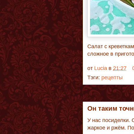
Салат с креветкам
сложное в пригот
от
Lucia
в
21:27
Тэги:
рецепты
Он таким точн
У нас посиделки. 
жаркое и ржём. По