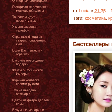
О «черных риелторах»
Грандиозные вечеринки
от
Lucia
в
21:35
московской элиты
То, зачем идут к
Тэги:
косметика
,
к
проституткам
У меня зазвонил
телефон…
Странные блюда из
старых поваренных
Бестселлеры 
книг
Если Вас пытаются
ограбить
Вкусные новогодние
подарки
Факты о Российской
Империи
Куриная колбаска
своими руками
Это не выгодно
аптекарю
Цветы из фетра делаем
сами
Безумные монархи и