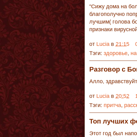
"Сижу дома на бо
благополучно попр
лучшим( голова бо
признаки вирусно
от
Lucia
в
21:15
Тэги:
здоровье
,
на
Разговор с Бо
Алло, здравствуйт
от
Lucia
в
20:52
Тэги:
притча
,
расс
Топ лучших ф
Этот год был нап