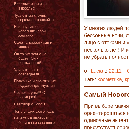
Веселые игры для
взрослых
Туалетный столик -
зеркало его хозяйки
Kак научиться
У многих людей по
исполнять свои
бессонные ночи, 
желания
лицо с отеками и 
Салат с креветками и
манго
несколько лет! И 
Он таким точно не
не убрать полност
будет! Он -
нормальный!
Удивительные
от
Lucia
в
22:11
совпадения
Тэги:
косметика
,
к
Полезные и практичные
подарки для мужчин
Чеснок в уши!!! От
Самый Нового
насморка!
Разговор с Богом
При выборе макия
Топ лучших фото года
ориентироваться н
Рецепт избавления
одиночные акцент
боли в позвоночнике
присутствует сере