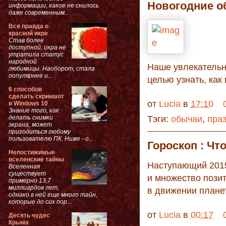
Новогодние о
информации, какое не снилось
даже современным...
Вся правда о
красной икре
Став более
доступной, икра не
утратила статус
народной
Наше увлекательн
любимицы. Наоборот, стала
популярнее и...
целью узнать, ка
6 способов
сделать скриншот
от
Lucia
в
17:10
в Windows 10
Знание того, как
делать снимки
Тэги:
обычаи
,
пра
экрана, может
пригодиться любому
пользователю ПК. Ниже - о...
Гороскоп : Чт
Непостижимые
вселенские тайны
Наступающий 2015
Вселенная
существует
и множество позит
примерно 13,7
миллиардов лет,
в движении планет
однако в ней еще много тайн,
которые до сих пор...
от
Lucia
в
00:17
Десять чудес
Крыма