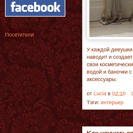
Посетители
У каждой девушки 
наводит и создает
свои косметически
водой и баночки с
аксессуары.
от
Lucia
в
02:10
Тэги:
интерьер