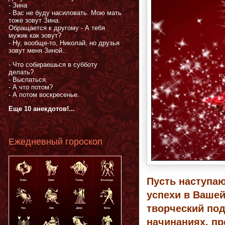
- Зина
- Вас не буду насиловать. Мою мать
тоже зовут Зина.
Обращается к другому - А тебя
мужик как зовут?
- Ну, вообще-то, Николай, но друзья
зовут меня Зиной..
- Что собираешься в субботу
делать?
- Выспаться.
- А что потом?
- А потом воскресенье.
Еще 10 анекдотов!...
Ежедневный гороскоп
Пусть наступа
успехи в Вашей
творческий под
начинаниях, пр