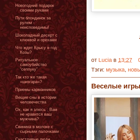
Новогодний подарок
своими руками
Пути блондинок за
рулем -
неисповедимы!
Шоколадный десерт с
клюквой и орехами
Что ждет Крысу в год
Козы?
от
Lucia
в
13:27
Ритуальное
самоубийство
Тэги:
музыка
,
новы
“сеппуку”
Так кто же такая
«шизгара»?
Веселые игры
Приемы карманников
Вещие сны в истории
человечества
Ох, как я злюсь : Вам
не нравится ваш
мужчина?
Свинина в молоке с
сырными палочками
Счастливые люди