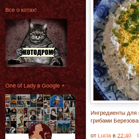
Все о котах!
One of Lady в Google +
Ингредиенты для 
грибами Березова
от
Lucia
в
22:40