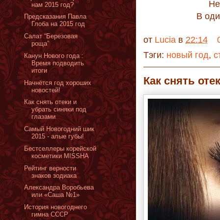
Не
нам 2015 год?
В оди
Предсказания Павла
Глоба на 2015 год
Салат “Березовая
от
Lucia
в
22:14
роща”
Тэги:
новый год
,
с
Канун Нового года :
Время подводить
итоги
Как снять оте
Начнётся год хороших
новостей!
Как снять отеки и
убрать синяки под
глазами
Самый Новогодний шик
2015 - алые губы!
Бестселлеры корейской
косметики MISSHA
Рейтинг верности
знаков зодиака
Александра Воробьева
или «Саша №1»
История новогоднего
гимна СССР