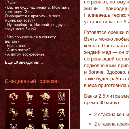
согревают, потому 
- Зина
- Вас не буду насиловать. Мою мать
жизни — приходишь 
тоже зовут Зина.
Наливаешь терпкого
Обращается к другому - А тебя
мужик как зовут?
усталости как не б
- Ну, вообще-то, Николай, но друзья
зовут меня Зиной..
Готовятся орешки п
- Что собираешься в субботу
Взять можно любые 
делать?
кешью. Постарайте
- Выспаться.
- А что потом?
жидкий мед — он от
- А потом воскресенье.
согревающей острот
Еще 10 анекдотов!...
подкопченным привк
и богаче. Здорово,
тоже будет работат
Ежедневный гороскоп
вчера приготовила 
Банка 2,5 литра вм
время 30 минут
2 стакана кеш
2 стакана арах