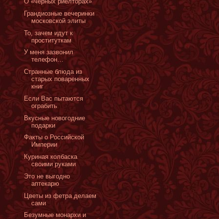
О «черных риелторах»
Грандиозные вечеринки
московской элиты
То, зачем идут к
проституткам
У меня зазвонил
телефон…
Странные блюда из
старых поваренных
книг
Если Вас пытаются
ограбить
Вкусные новогодние
подарки
Факты о Российской
Империи
Куриная колбаска
своими руками
Это не выгодно
аптекарю
Цветы из фетра делаем
сами
Безумные монархи и