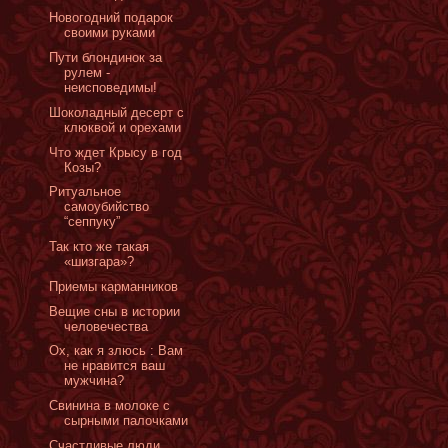
Новогодний подарок
своими руками
Пути блондинок за
рулем -
неисповедимы!
Шоколадный десерт с
клюквой и орехами
Что ждет Крысу в год
Козы?
Ритуальное
самоубийство
“сеппуку”
Так кто же такая
«шизгара»?
Приемы карманников
Вещие сны в истории
человечества
Ох, как я злюсь : Вам
не нравится ваш
мужчина?
Свинина в молоке с
сырными палочками
Счастливые люди