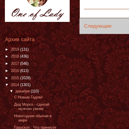
Следующее
Архив сайта
►
2019
(131)
►
2018
(436)
►
2017
(546)
►
2016
(613)
►
2015
(1028)
▼
2014
(1301)
▼
декабря
(110)
C Новым Годом!
Дед Мороз - сделай
мужчин умнее
Новогодние обычаи в
мире
Гороскоп : Что принесет