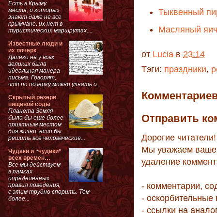
Есть в Крыму
места, о которых
Тыквенный пи
знают даже не все
крымчане, их нет в
Масляный яич
туристических маршрутах....
Известные люди и
их почерк
от
Lucia
в
23:14
Далеко не у всех
великих была
Тэги:
праздники
,
р
идеальная манера
письма. Говорят,
что по почерку можно узнать о...
Комментариев
Скрытый резерв
пищевой соды
Планета Земля
Отправить ко
была бы еще более
приятным местом
для жизни, если бы
Дорогие читатели!
решить все человеческие...
Мы уважаем ваше 
Чудаки и “чудики”
всех времен…
удаление коммент
Все мы действуем
в рамках
определенных
- комментарии, с
правил поведения,
с этим трудно спорить. Тем
- оскорбительные
более...
- ссылки на анало