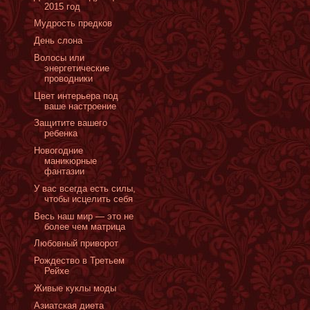
2015 год
Мудрость предков
День слона
Волосы или
энергетические
проводники
Цвет интерьера под
ваше настроение
Защитите вашего
ребенка
Новогодние
маникюрные
фантазии
У вас всегда есть силы,
чтобы исцелить себя
Весь наш мир — это не
более чем матрица
Любовный приворот
Рождество в Третьем
Рейхе
Живые куклы моды
Азиатская диета