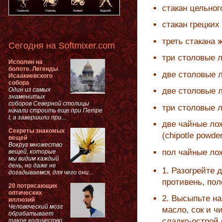
стакан цельно
стакан грецких
треть стакана 
Сегодня на Softmixer.com
три столовые л
Исполин на
болоте. Легенды
две столовые 
Исаакиевского
собора
Один из самых
две столовые 
знаменитых
соборов Северной столицы
три столовые 
начали строить еще при Петре
I, а завершили при...
две чайные ло
Секреты знакомых
(chipotle powde
вещей
Вокруг множество
пол чайные ло
вещей, которые
мы видим каждый
день, но даже не
1. Разогрейте 
догадываемся, для чего они...
противень, пол
20 потрясающих
оптических
2. Высыпьте на
иллюзий
Человеческий мозг
масло, сок и ч
обрабатывает
сладко-острой
такое количество