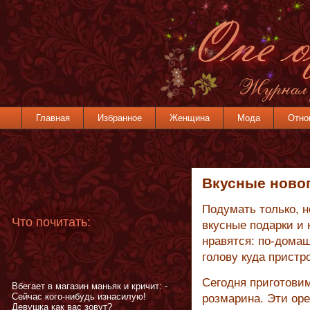
Главная
Избранное
Женщина
Мода
Отно
Вкусные ново
Подумать только, н
Что почитать:
вкусные подарки и 
нравятся: по-домаш
голову куда пристр
Сегодня приготови
Вбегает в магазин маньяк и кричит: -
Сейчас кого-нибудь изнасилую!
розмарина. Эти оре
Девушка как вас зовут?