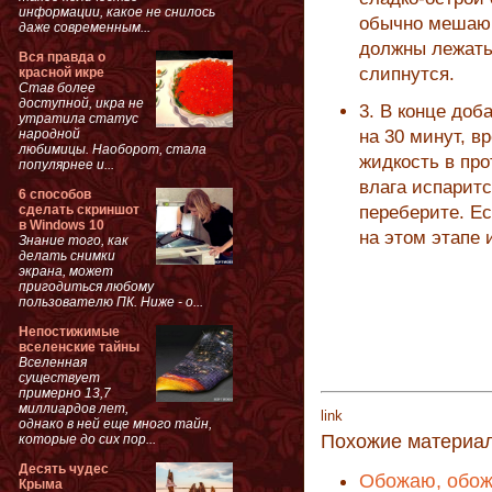
информации, какое не снилось
обычно мешаю 
даже современным...
должны лежать 
Вся правда о
слипнутся.
красной икре
Став более
доступной, икра не
3. В конце доб
утратила статус
народной
на 30 минут, в
любимицы. Наоборот, стала
жидкость в про
популярнее и...
влага испаритс
6 способов
сделать скриншот
переберите. Ес
в Windows 10
на этом этапе
Знание того, как
делать снимки
экрана, может
пригодиться любому
пользователю ПК. Ниже - о...
Непостижимые
вселенские тайны
Вселенная
существует
примерно 13,7
миллиардов лет,
link
однако в ней еще много тайн,
Похожие материа
которые до сих пор...
Десять чудес
Обожаю, обож
Крыма