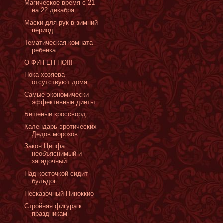
Магическое время с 21
на 22 декабря
Маски для рук в зимний
период
Тематическая комната
ребенка
О-ФИ-ГЕН-НО!!!
Пока хозяева
отсутствуют дома
Самые экономически
эффективные диеты
Бешеный кроссворд
Календарь эротических
Дедов морозов
Закон Ципфа:
необъяснимый и
загадочный
Над косточкой сидит
бульдог
Несказочный Пиноккио
Стройная фигура к
праздникам