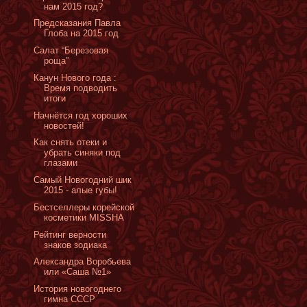
нам 2015 год?
Предсказания Павла
Глоба на 2015 год
Салат “Березовая
роща”
Канун Нового года :
Время подводить
итоги
Начнётся год хороших
новостей!
Как снять отеки и
убрать синяки под
глазами
Самый Новогодний шик
2015 - алые губы!
Бестселлеры корейской
косметики MISSHA
Рейтинг верности
знаков зодиака
Александра Воробьева
или «Саша №1»
История новогоднего
гимна СССР