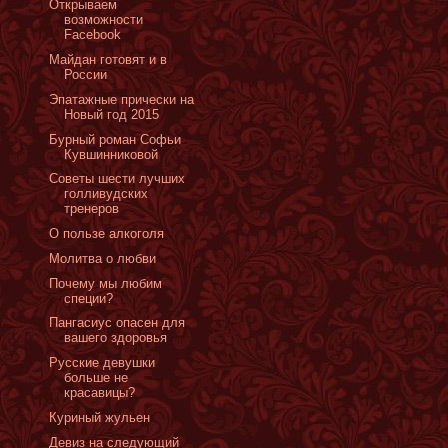
Открываем
возможности
Facebook
Майдан готовят и в
России
Эпатажные прически на
Новый год 2015
Бурный роман Софьи
Кувшинниковой
Советы шести лучших
голливудских
тренеров
О пользе алкоголя
Молитва о любви
Почему мы любим
специи?
Пангасиус опасен для
вашего здоровья
Русские девушки
больше не
красавицы?
Куриный жульен
Девиз на следующий