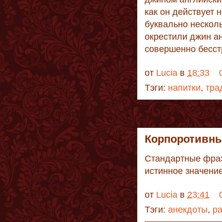
как он действует 
буквально несколь
окрестили джин а
совершенно бесст
от
Lucia
в
18:33
Тэги:
напитки
,
тра
Корпоротивн
Стандартные фраз
истинное значение
от
Lucia
в
23:41
Тэги:
анекдоты
,
р