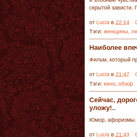
скрытой зависти. 
от
Lucia
в
22:14
Тэги:
женщины
,
л
Наиболее впе
Фильм, который п
от
Lucia
в
21:47
Тэги:
кино
,
обзор
Сейчас, дорог
уложу!..
Юмор, афоризмы
от
Lucia
в
21:43