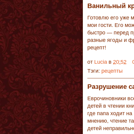
Ванильный кр
Готовлю его уже м
мои гости. Его мо
быстро — перед п
разные ягоды и ф
рецепт!
от
Lucia
в
20:52
Тэги:
рецепты
Pазрушение 
Еврочиновники вс
детей в чтении кн
где папа ходит на
мнению, чтение т
детей неправильн