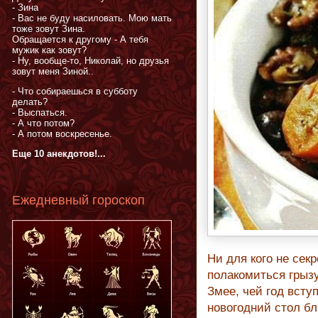
- Зина
- Вас не буду насиловать. Мою мать
тоже зовут Зина.
Обращается к другому - А тебя
мужик как зовут?
- Ну, вообще-то, Николай, но друзья
зовут меня Зиной..
- Что собираешься в субботу
делать?
- Выспаться.
- А что потом?
- А потом воскресенье.
Еще 10 анекдотов!...
Ежедневный гороскоп
Ни для кого не сек
полакомиться грыз
Змее, чей год вступ
новогодний стол бл