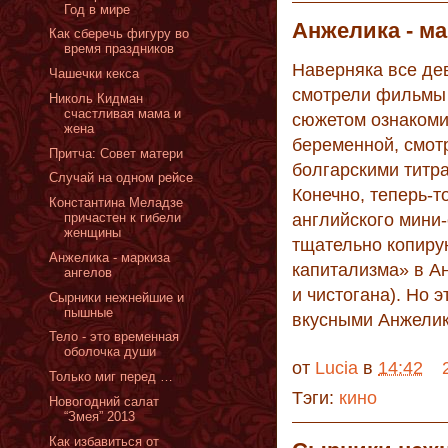
Год в мире
Анжелика - ма
Как сберечь фигуру во
время праздников
Наверняка все де
Чашечки кекса
смотрели фильмы п
Николь Кидман
счастливая мама и
сюжетом ознакомил
жена
беременной, смот
Притча: Совет матери
болгарскими титра
Случай на одном рейсе
Конечно, теперь-т
Константина Меладзе
английского мини
причастен к гибели
женщины
тщательно копиру
Анжелика - маркиза
капитализма» в Ан
ангелов
и чистогана). Но 
Сырники нежнейшие и
пышные
вкусными Анжелик
Тело - это временная
оболочка души
от
Lucia
в
14:42
Только миг перед …
Тэги:
кино
Новогодний салат
“Змея” 2013
Как избавиться от