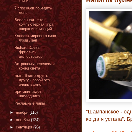
Напиток буйн
книги?
7 способов победить
лень
Вселенная - это
компьютерная игра
сверхцивилизаций...
Классик мирового кино
Фриц Ланг
Richard Davies —
фриланс-
иллюстратор
Астрономы перенесли
конец света
Быть ближе друг к
другу - порой это
очень важно
Британия ждет
наследника
Рекламные ляпы
“Шампанское - одн
►
ноября
(116)
когда я устала”. 
►
октября
(124)
►
сентября
(96)