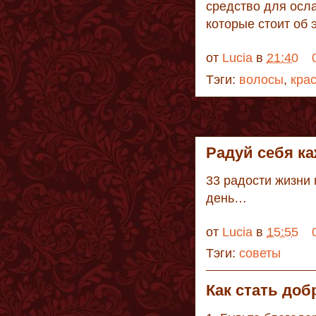
средство для осл
которые стоит об 
от
Lucia
в
21:40
Тэги:
волосы
,
кра
Радуй себя к
33 радости жизни
день…
от
Lucia
в
15:55
Тэги:
советы
Как стать доб