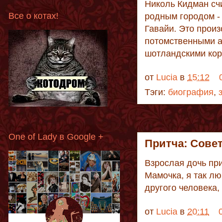
Николь Кидман сч
Все о котах!
родным городом - 
Гавайи. Это прои
потомственными а
шотландскими кор
от
Lucia
в
15:12
Тэги:
биография
,
One of Lady в Google +
Притча: Сове
Взрослая дочь при
Мамочка, я так лю
другого человека,
от
Lucia
в
20:11