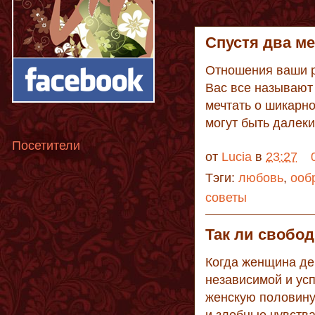
Спустя два ме
Отношения ваши р
Вас все называют
мечтать о шикарн
могут быть далеки 
Посетители
от
Lucia
в
23:27
Тэги:
любовь
,
ооб
советы
Так ли свобо
Когда женщина де
независимой и ус
женскую половину,
и злобные чувства