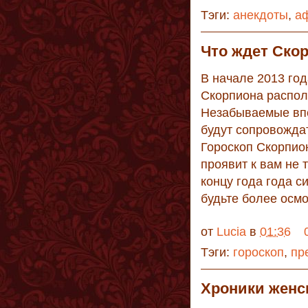
Тэги:
анекдоты
,
а
Что ждет Cкор
В начале 2013 год
Скорпиона распол
Незабываемые впе
будут сопровождат
Гороскоп Скорпион
проявит к вам не 
концу года года с
будьте более осм
от
Lucia
в
01:36
Тэги:
гороскоп
,
пр
Xроники женс