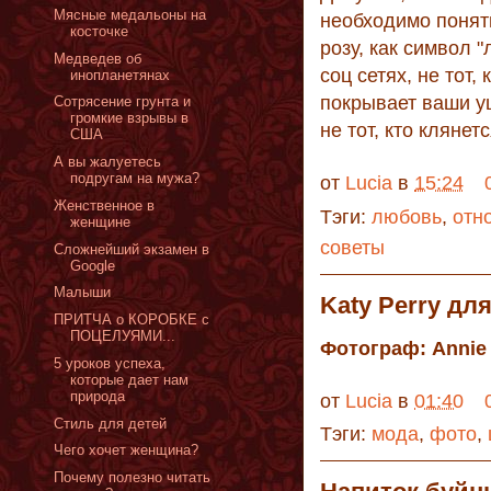
Mясные медальоны на
необходимо понять
косточке
розу, как символ "
Медведев об
соц сетях, не тот,
инопланетянах
покрывает ваши у
Сотрясение грунта и
громкие взрывы в
не тот, кто клянет
США
А вы жалуетесь
подругам на мужа?
от
Lucia
в
15:24
Женственное в
Тэги:
любовь
,
отн
женщине
советы
Cложнейший экзамен в
Google
Малыши
Katy Perry для
ПРИТЧА о КОРОБКЕ с
ПОЦЕЛУЯМИ...
Фотограф: Annie 
5 уроков успеха,
которые дает нам
природа
от
Lucia
в
01:40
Стиль для детей
Тэги:
мода
,
фото
,
Чего хочет женщина?
Почему полезно читать