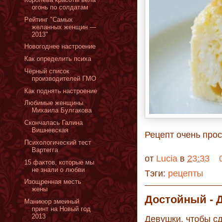
огонь по солдатам
Pейтинг "Самых
желанных женщин —
2013"
Новогоднее настроение
Как определить психа
Чёрный список
производителей ГМO
Как поднять настроение
Любимые женщины
Михаила Булгакова
Скончалась Галина
Вишневская
Рецепт очень прост
Психологический тест
Вартегга
от
Lucia
в
23:33
15 фактов, которые мы
не знали о любви
Тэги:
рецепты
Изощренная месть
жены
Достойный - 
Маникюр змеиный
принт на Новый год
2013
Девушки, чтобы с