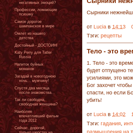
Сырники неж
негативных эмоций?
Профессии, ломающие
Сырники нежнейши
психику
Самое дорогое
шампанское в мире
от
Lucia
в
14:13
Омлет из нашего
Тэги:
рецепты
детства
Достойный - ДОСТОИН!
Тело - это вр
Katy Perry для Tatler
Russia
1. Тело - это вре
Напиток буйных
монахов
будет отпущено т
Загадай в новогоднюю
усилиями, это мож
ночь... мужчину!
Бог захочет чтобы
Спустя два месяца
спасти, но если Бо
после знакомства...
убить!
Так ли свободна,
свободная женщина?
Наиболее
от
Lucia
в
14:02
впечатливший фильм
года 2012
Тэги:
гадания
,
инт
Сейчас, дорогой,
размышления на т
только шерстку на