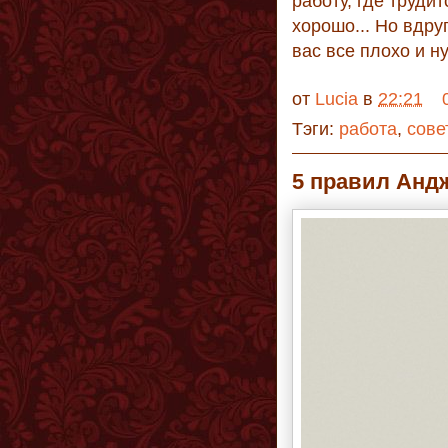
работу, где трудит
хорошо... Но вдру
вас все плохо и н
от
Lucia
в
22:21
Тэги:
работа
,
сове
5 правил Анд