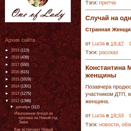
Тэги:
притча
Случай на од
Странная Женщи
Архив сайта
от
Lucia
в
19:47
►
2019
(113)
Тэги:
рассказ
►
2018
(438)
►
2017
(550)
Константина М
►
2016
(615)
женщины
►
2015
(1029)
►
2014
(1301)
Позавчера продюс
►
2013
(1275)
участником ДТП, в
▼
2012
(1398)
женщина.
▼
декабря
(112)
Изысканное блюдо из
от
Lucia
в
19:33
кролика на Новый год
Змеи
Тэги:
новости
,
обз
Как встречают Новый