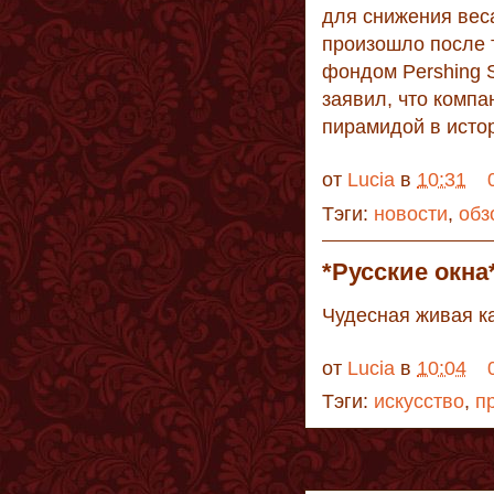
для снижения веса
произошло после 
фондом Pershing 
заявил, что комп
пирамидой в истор
от
Lucia
в
10:31
Тэги:
новости
,
обз
*Русские окн
Чудесная живая ка
от
Lucia
в
10:04
Тэги:
искусство
,
п