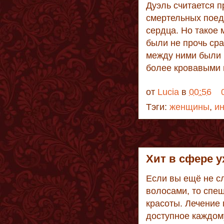
Дуэль считается п
смертельных поеди
сердца. Но такое
были не прочь сра
между ними были н
более кровавыми 
от
Lucia
в
00:56
Тэги:
женщины
,
и
Хит в сфере у
Если вы ещё не с
волосами, то спе
красоты. Лечение 
доступное каждом