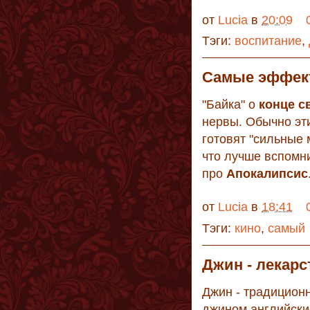
от
Lucia
в
20:09
Тэги:
воспитание
,
Cамые эффек
"Байка" о
конце с
нервы. Обычно эт
готовят "сильные 
что лучше вспомн
про
Апокалипсис
от
Lucia
в
18:41
Тэги:
кино
,
самый
Джин - лекарс
Джин - традицион
джином английски