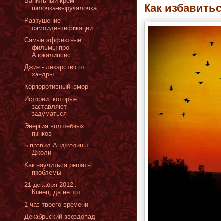
Ванильный крем —
Как избавить
палочка-выручалочка
Pазрушение
самоидентификации
Cамые эффектные
фильмы про
Апокалипсис
Джин - лекарство от
хандры
Корпоротивный юмор
Истории, которые
заставляют
задуматься
Энергия волшебных
пинков
5 правил Анджелины
Джоли
Как научиться решать
проблемы
21 декабря 2012 :
Конец, да не тот
1 час твоего времени
Декабрьский звездопад