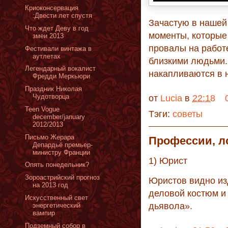
Криоконсервация
:Двести лет спустя
Зачастую в нашей
Что ждет Деву в год
моменты, которые 
змеи 2013
провалы на работ
Фестивали винтажа в
аутлетах
близкими людьми. 
Легендарный вокалист
накапливаются в 
Фредди Меркьюри
Праздник Николая
Чудотворца
от
Lucia
в
22:18
Teen Vogue
Тэги:
советы
december/january
2012/2013
Письмо Жерара
Профессии, л
Депардьё премьер-
министру Франции
1) Юрист
Опять понедельник?
Зороастрийский прогноз
Юристов видно изд
на 2013 год
деловой костюм и 
Искусственный свет
дьявола».
энергетический
вампир
Подземный собор в