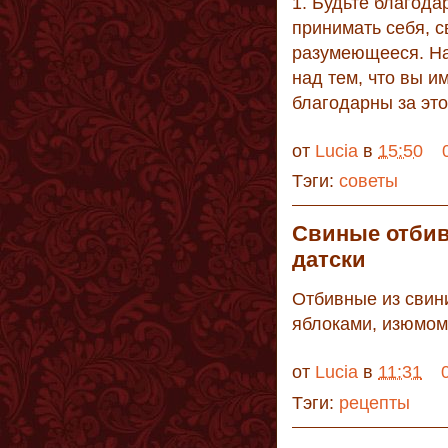
1. Будьте благода
принимать себя, с
разумеющееся. На
над тем, что вы и
благодарны за это
от
Lucia
в
15:50
Тэги:
советы
Свиные отбив
датски
Отбивные из свин
яблоками, изюмом
от
Lucia
в
11:31
Тэги:
рецепты