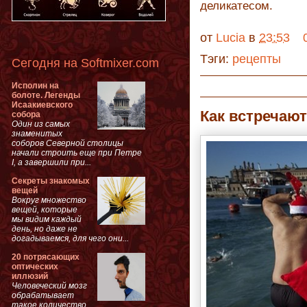
деликатесом.
от
Lucia
в
23:53
Тэги:
рецепты
Сегодня на Softmixer.com
Исполин на
болоте. Легенды
Исаакиевского
Как встречаю
собора
Один из самых
знаменитых
соборов Северной столицы
начали строить еще при Петре
I, а завершили при...
Секреты знакомых
вещей
Вокруг множество
вещей, которые
мы видим каждый
день, но даже не
догадываемся, для чего они...
20 потрясающих
оптических
иллюзий
Человеческий мозг
обрабатывает
такое количество