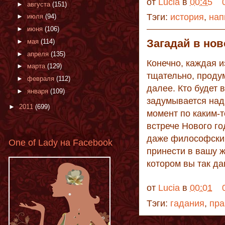
от
Lucia
в
00:45
►
августа
(151)
Тэги:
история
,
нап
►
июля
(94)
►
июня
(106)
Загадай в нов
►
мая
(114)
►
апреля
(135)
Конечно, каждая и
►
марта
(129)
тщательно, продум
►
февраля
(112)
далее. Кто будет 
►
января
(109)
задумывается над
►
2011
(699)
момент по каким-т
встрече Нового го
даже философски,
One of Lady на Facebook
принести в вашу ж
котором вы так да
от
Lucia
в
00:01
Тэги:
гадания
,
пра