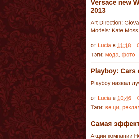
Versace new W
2013
Art Direction: Giov
Models: Kate Moss
от
Lucia
в
11:18
Тэги:
мода
,
фото
Playboy: Cars 
Playboy назвал л
от
Lucia
в
10:46
Тэги:
вещи
,
рекла
Cамая эффект
Акции компании He