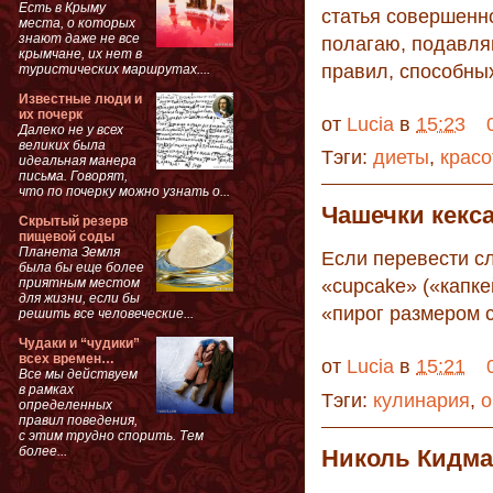
Есть в Крыму
статья совершенно
места, о которых
знают даже не все
полагаю, подавля
крымчане, их нет в
правил, способных
туристических маршрутах....
Известные люди и
их почерк
от
Lucia
в
15:23
Далеко не у всех
великих была
Тэги:
диеты
,
красо
идеальная манера
письма. Говорят,
что по почерку можно узнать о...
Чашечки кекс
Скрытый резерв
пищевой соды
Планета Земля
Если перевести сл
была бы еще более
приятным местом
«cupcake» («капкей
для жизни, если бы
«пирог размером 
решить все человеческие...
Чудаки и “чудики”
всех времен…
от
Lucia
в
15:21
Все мы действуем
в рамках
Тэги:
кулинария
,
о
определенных
правил поведения,
с этим трудно спорить. Тем
более...
Николь Кидма