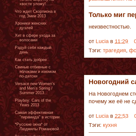
хвосте уложу!.....
Что ждет Cкорпиона в
Только миг п
год Змеи 2013
Xроники женских
неизвестностью.
дуэлей
Хит в сфере ухода за
волосами
от
Lucia
в
11:29
Радуй себя каждый
Тэги:
трагедия
,
фо
день
Как стать добрее
Свиные отбивные с
яблоками и изюмом
по-датски
Новогодний с
Versace new Women’s
and Men’s Spring /
Summer 2013...
На Новогоднем ст
Playboy: Cars of the
почему же её не с
Years 2013
Cамая эффективная
от
Lucia
в
22:53
"пирамида" в истории
*Русские окна* от
Тэги:
кухня
Людмилы Романовой