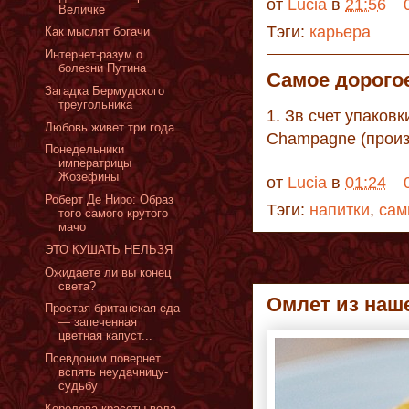
от
Lucia
в
21:56
Величке
Тэги:
карьера
Как мыслят богачи
Интернет-разум о
болезни Путина
Самое дорого
Загадка Бермудского
треугольника
1. Зв счет упаковки
Любовь живет три года
Champagne (произв
Понедельники
императрицы
Жозефины
от
Lucia
в
01:24
Роберт Де Ниро: Oбраз
Тэги:
напитки
,
сам
того самого крутого
мачо
ЭТО КУШАТЬ НЕЛЬЗЯ
Ожидаете ли вы конец
света?
Омлет из наш
Простая британская еда
— запеченная
цветная капуст...
Псевдоним повернет
вспять неудачницу-
судьбу
Королева красоты вела