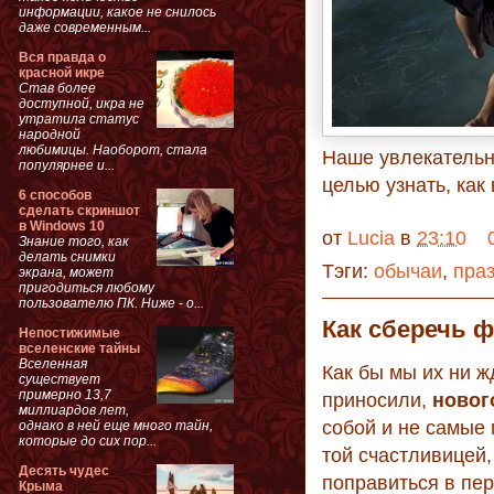
информации, какое не снилось
даже современным...
Вся правда о
красной икре
Став более
доступной, икра не
утратила статус
народной
любимицы. Наоборот, стала
Наше увлекательн
популярнее и...
целью узнать, ка
6 способов
сделать скриншот
в Windows 10
от
Lucia
в
23:10
Знание того, как
делать снимки
Тэги:
обычаи
,
пра
экрана, может
пригодиться любому
пользователю ПК. Ниже - о...
Как сберечь 
Непостижимые
вселенские тайны
Вселенная
Как бы мы их ни ж
существует
примерно 13,7
приносили,
новог
миллиардов лет,
собой и не самые
однако в ней еще много тайн,
которые до сих пор...
той счастливицей,
Десять чудес
поправиться в пер
Крыма