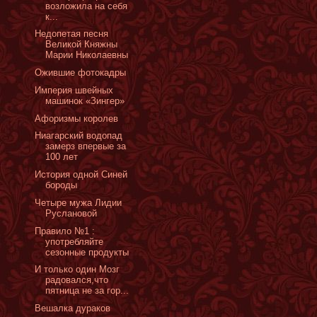
возложила на себя
к...
Недопетая песня
Великой Княжны
Марии Николаевны
Ожившие фотокадры
Империя швейных
машинок «Зингер»
Афоризмы королев
Ниагарский водопад
замерз впервые за
100 лет
История одной Синей
бороды
Четыре мужа Лидии
Руслановой
Правило №1 :
употребляйте
сезонные продукты
И только один Мозг
радовался,что
пятница не за гор...
Вешалка дураков