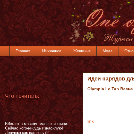
Главная
Избранное
Женщина
Мода
Отно
Идеи нарядов дл
Olympia Le Tan Весна
Что почитать:
link
Вбегает в магазин маньяк и кричит: -
Сейчас кого-нибудь изнасилую!
Девушка как вас зовут?