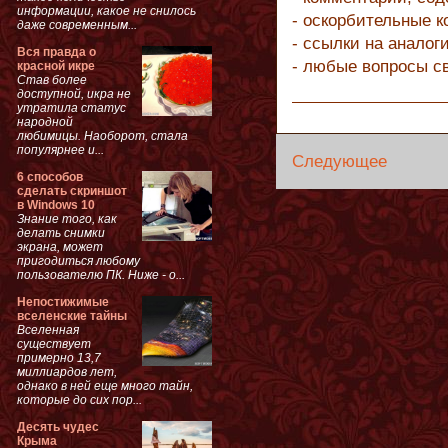
информации, какое не снилось
- оскорбительные 
даже современным...
- ссылки на аналог
Вся правда о
- любые вопросы с
красной икре
Став более
доступной, икра не
утратила статус
народной
любимицы. Наоборот, стала
популярнее и...
Следующее
6 способов
сделать скриншот
в Windows 10
Знание того, как
делать снимки
экрана, может
пригодиться любому
пользователю ПК. Ниже - о...
Непостижимые
вселенские тайны
Вселенная
существует
примерно 13,7
миллиардов лет,
однако в ней еще много тайн,
которые до сих пор...
Десять чудес
Крыма