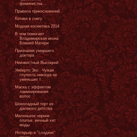
феминистка...
Правила прикосновений
Котики в снегу
Модная косметика 2014
В чем помогает
Владимирская икона
Божией Матери
Признания умершего
доктора
Неизвестный Высоцкий
Умберто Эко : Чужая
глупость никогда не
уменьшит т...
Маска с эффектом
ламинирования
волос
Шоколадный торт из
далекого детства
Маленькое черное
платье: вечный хит
моды
Интерьер в "сладких"