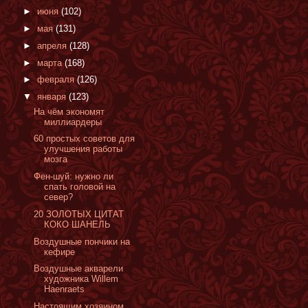
►
июня
(102)
►
мая
(131)
►
апреля
(128)
►
марта
(168)
►
февраля
(126)
▼
января
(123)
На чём экономят
миллиардеры
60 простых советов для
улучшения работы
мозга
Фен-шуй: нужно ли
спать головой на
север?
20 ЗОЛОТЫХ ЦИТАТ
КОКО ШАНЕЛЬ
Воздушные пончики на
кефире
Воздушные акварели
художника Willem
Haenraets
Настоящим хозяином