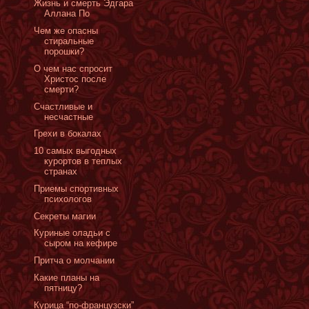
Жизнь и смерть Эдгара
Аллана По
Чем же опасны
стиральные
порошки?
О чем нас спросит
Христос после
смерти?
Счастливые и
несчастные
Грехи в бокалах
10 самых выгодных
курортов в теплых
странах
Приемы спортивных
психологов
Секреты магии
Куриные оладьи с
сыром на кефире
Притча о молчании
Какие планы на
пятницу?
Курица “по-французски”