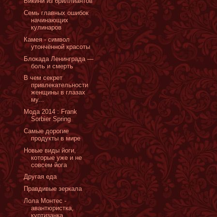
Бикини из бриллиантов
Семь главных ошибок
начинающих
кулинаров
Камея - символ
утончённой красоты
Блокада Ленинграда —
боль и смерть
В чем секрет
привлекательности
женщины в глазах
му...
Мода 2014 : Frank
Sorbier Spring
Самые дорогие
продукты в мире
Новые виды йоги,
которые уже и не
совсем йога
Другая еда
Правдивые зеркала
Лола Монтес -
авантюристка,
куртизанка,