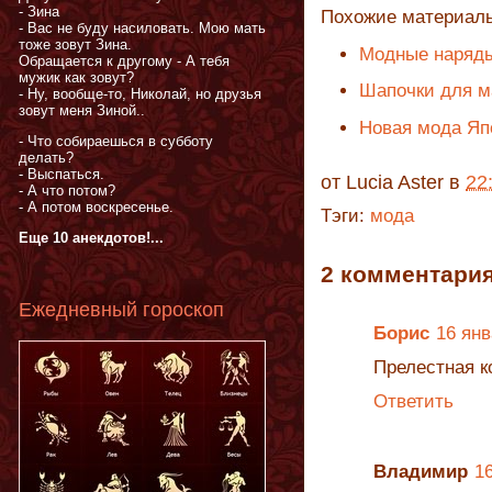
- Зина
Похожие материал
- Вас не буду насиловать. Мою мать
тоже зовут Зина.
Модные наряды
Обращается к другому - А тебя
мужик как зовут?
Шапочки для м
- Ну, вообще-то, Николай, но друзья
зовут меня Зиной..
Новая мода Япо
- Что собираешься в субботу
делать?
- Выспаться.
от
Lucia Aster
в
22
- А что потом?
- А потом воскресенье.
Тэги:
мода
Еще 10 анекдотов!...
2 комментария
Ежедневный гороскоп
Борис
16 янв
Прелестная к
Ответить
Владимир
16