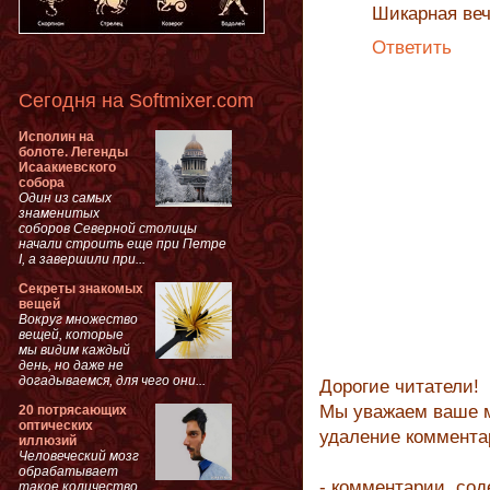
Шикарная веч
Ответить
Сегодня на Softmixer.com
Исполин на
болоте. Легенды
Исаакиевского
собора
Один из самых
знаменитых
соборов Северной столицы
начали строить еще при Петре
I, а завершили при...
Секреты знакомых
вещей
Вокруг множество
вещей, которые
мы видим каждый
день, но даже не
догадываемся, для чего они...
Дорогие читатели!
Мы уважаем ваше м
20 потрясающих
оптических
удаление коммента
иллюзий
Человеческий мозг
обрабатывает
- комментарии, со
такое количество