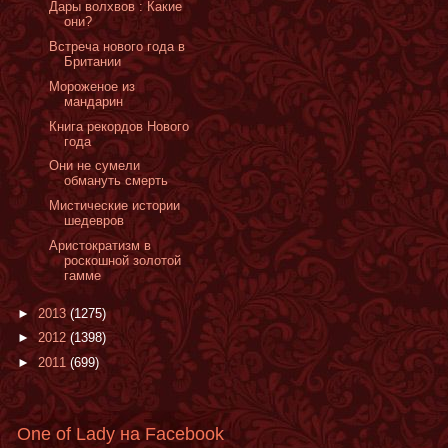
Дары волхвов : Какие
они?
Встреча нового года в
Британии
Мороженое из
мандарин
Книга рекордов Нового
года
Они не сумели
обмануть смерть
Мистические истории
шедевров
Аристократизм в
роскошной золотой
гамме
►
2013
(1275)
►
2012
(1398)
►
2011
(699)
One of Lady на Facebook