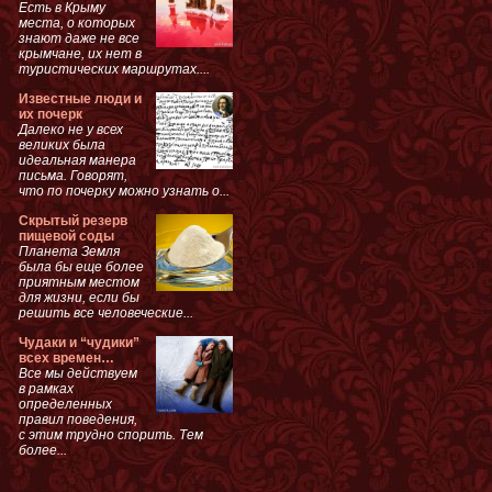
Есть в Крыму
места, о которых
знают даже не все
крымчане, их нет в
туристических маршрутах....
Известные люди и
их почерк
Далеко не у всех
великих была
идеальная манера
письма. Говорят,
что по почерку можно узнать о...
Скрытый резерв
пищевой соды
Планета Земля
была бы еще более
приятным местом
для жизни, если бы
решить все человеческие...
Чудаки и “чудики”
всех времен…
Все мы действуем
в рамках
определенных
правил поведения,
с этим трудно спорить. Тем
более...