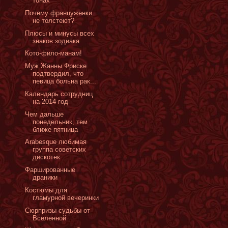
тонах
Почему француженки
не толстеют?
Плюсы и минусы всех
знаков зодиака
Кото-фило-манам!
Муж Жанны Фриске
подтвердил, что
певица больна рак...
Календарь сотрудниц
на 2014 год
Чем дальше
понедельник, тем
ближе пятница
Arabesque любимая
группа советских
дискотек
Фаршированные
драники
Костюмы для
гламурной вечеринки
Сюрпризы судьбы от
Вселенной