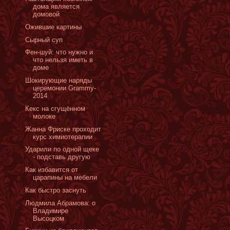
дома является
домовой
Ожившие картины
Сырный суп
Фен-шуй: что нужно и
что нельзя иметь в
доме
Шокирующие наряды
церемонии Grammy-
2014
Кекс на сгущённом
молоке
Жанна Фриске проходит
курс химиотерапии
Ударили по одной щеке
- подставь другую
Как избавится от
царапины на мебели
Как быстро заснуть
Людмила Абрамова: о
Владимире
Высоцком