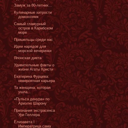
Замуж за 80-летних...
Кулинарные хитрости
домохозяек
Самый гламурный
остров в Карибском
море
Пришельцы среди нас
Идеи нарядов для
морской вечеринки
Японская диета
Удивительные факты о
жизни Агаты Кристи
Екатерина Фурцева:
невероятная карьера
Та женщина, которая
ушла…
«Пульса денура» по
Ариэлю Шарону
Признания экстрасенса
Ури Геллера
Елизаветa I :
Императрица сама