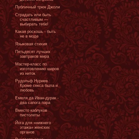
Публичный трюк Джоли
Страдать или быть
счастливым —
выбирать тебе!
Какая роскошь - быть
не в моде
Языковая стихия
Пятьдесят лучших
завтраков мира
Мастер-класс по
изготовлению шаров
из ниток
Рудольф Нуриев :
Кроме секса была и
любовь
Емеля да Иван-дурак -
два сапога пара
Вместо каблуков
пистолеты
Йога для «нижнего
этажа» женских
органов