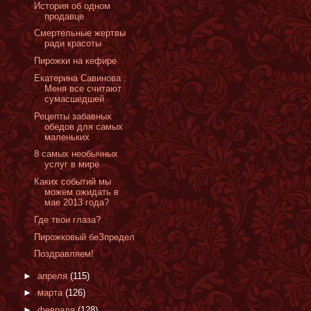
История об одном
продавце
Смертельные жертвы
ради красоты
Пирожки на кефире
Екатерина Савинова :
Меня все считают
сумасшедшей
Рецепты забавных
обедов для самых
маленьких
8 самых необычных
услуг в мире
Каких событий мы
можем ожидать в
мае 2013 года?
Где твои глаза?
Пирожковый беЗпредел
Поздравляем!
►
апреля
(115)
►
марта
(126)
►
февраля
(128)