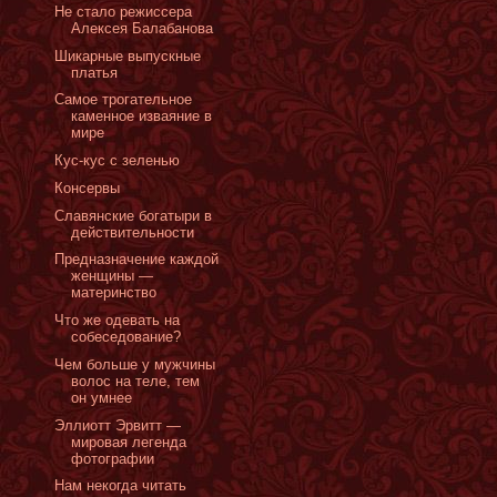
Не стало режиссера
Алексея Балабанова
Шикарные выпускные
платья
Cамое трогательное
каменное изваяние в
мире
Кус-кус с зеленью
Консервы
Славянские богатыри в
действительности
Предназначение каждой
женщины —
материнство
Что же одевать на
собеседование?
Чем больше у мужчины
волос на теле, тем
он умнее
Эллиотт Эрвитт —
мировая легенда
фотографии
Нам некогда читать