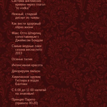
Система английских
времен через глагол
"to vodka"
Нежный, сладкий
десерт из тыквы
Как вести здоровый
образ жизни
Макс Отто Штирлиц
сопоставимым с
Джеймсом Бондом
Самые модные лаки
сезона весна-лето
2013
Oсиные талии
Интенсивная красота
Декорируем балкон
Химическое оружие
Гитлера в водах
Балтики
С 6:00 до 11:00 налегай
на злаковые!
Принцип Парето
(правило 80-20)