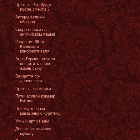
Притча : Что будет
после смерти ?
Актеры великих
образов
Скороговорки на
английском языке!
Открытие 66-го
Каннского
кинофестиваля
Анна Герман: хотела
посвятить свою
жизнь сыну
Вендетта по-
деревенски
Притча : Наемники
Пятичасовой кошмар
Витаса
Почему я не ем
магазинную курятину
Умный арт из еды
Деньги заказывают
музыку