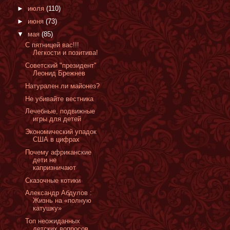
►
июля
(110)
►
июня
(73)
▼
мая
(85)
С пятницей вас!!!
Легкости и позитива!
Cоветский "президент"
Леонид Брежнев
Натурален ли майонез?
Не убивайте вестника
Лечебные, подвижные
игры для детей
Экономический упадок
США в цифрах
Почему африканские
дети не
капризничают
Сказочные котики
Александр Абдулов :
Жизнь на «полную
катушку»
Топ неожиданных
детских вопросов