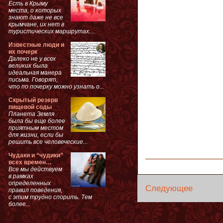
Есть в Крыму
места, о которых
знают даже не все
крымчане, их нет в
туристических маршрутах....
Известные люди и
их почерк
Далеко не у всех
великих была
идеальная манера
письма. Говорят,
что по почерку можно узнать о...
Скрытый резерв
пищевой соды
Планета Земля
была бы еще более
приятным местом
для жизни, если бы
решить все человеческие...
Чудаки и “чудики”
всех времен…
Все мы действуем
в рамках
определенных
Следующее
правил поведения,
с этим трудно спорить. Тем
более...