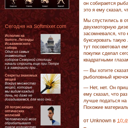
он собирается рыба
это я ему сказал, ч
Мы спустились в от
Сегодня на Softmixer.com
двухмоторную дизел
засомневался, что
Исполин на
буксировать такую 
болоте. Легенды
Исаакиевского
тут посоветовал е
собора
Один из самых
покупки сделал сег
знаменитых
квадратными глазам
соборов Северной столицы
начали строить еще при Петре
I, а завершили при...
— Вы хотите сказат
Секреты знакомых
рыболовный крючок,
вещей
Вокруг множество
— Нет, нет. Он при
вещей, которые
мы видим каждый
ему сказал, что ра
день, но даже не
догадываемся, для чего они...
лучше податься н
Похожие материал
20 потрясающих
оптических
иллюзий
Человеческий мозг
от
Unknown
в
10:4
обрабатывает
такое количество