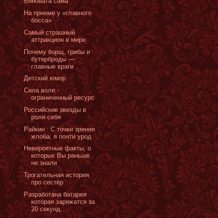
Виновата сама
На приеме у «главного
босса»
Самый страшный
аттракцион в мире
Почему борщ, грибы и
бутерброды —
главные враги
Детский юмор
Сила воли -
ограниченный ресурс
Российские звезды в
роли себя
Райкин : С точки зрения
жлоба, я почти урод
Невероятные факты, о
которых Вы раньше
не знали
Трогательная история
про сестёр
Разработана батарея
которая заряжатся за
20 секунд...