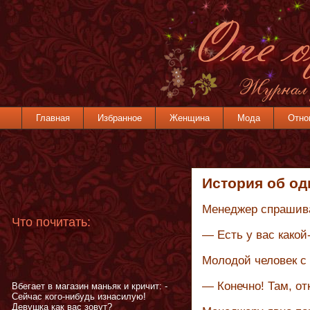
Главная
Избранное
Женщина
Мода
Отно
История об о
Менеджер спрашив
Что почитать:
— Есть у вас како
Молодой человек с 
— Конечно! Там, от
Вбегает в магазин маньяк и кричит: -
Сейчас кого-нибудь изнасилую!
Девушка как вас зовут?