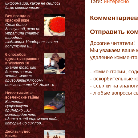
Тэги:
интересно
информации, какое не снилось
даже современным...
Вся правда о
Комментариев 
красной икре
Став более
доступной, икра не
Отправить ко
утратила статус
народной
любимицы. Наоборот, стала
Дорогие читатели!
популярнее и...
Мы уважаем ваше м
6 способов
удаление коммента
сделать скриншот
в Windows 10
Знание того, как
- комментарии, со
делать снимки
экрана, может
- оскорбительные 
пригодиться любому
пользователю ПК. Ниже - о...
- ссылки на аналог
- любые вопросы с
Непостижимые
вселенские тайны
Вселенная
существует
примерно 13,7
миллиардов лет,
однако в ней еще много тайн,
которые до сих пор...
Десять чудес
Крыма