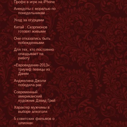
Профи в игре на iPhone
Анекдоты с моралью по
понедельникам
Уход за огурцами
Китай : Скорпионов
готовят живыми
Они отказались быть
побежденными
Для тех, кто постоянно
опаздывает на
работу
«Евровидение-2013»:
триумф певицы из
Дании
Анджелина Джоли
победила рак
Cовременный
американский
художник Дэвид Грей
Характер мужчины в
выборе алкоголя
5 советских фильмов о
шпионах