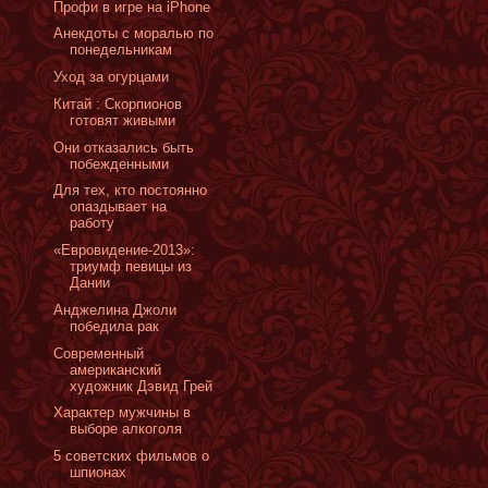
Профи в игре на iPhone
Анекдоты с моралью по
понедельникам
Уход за огурцами
Китай : Скорпионов
готовят живыми
Они отказались быть
побежденными
Для тех, кто постоянно
опаздывает на
работу
«Евровидение-2013»:
триумф певицы из
Дании
Анджелина Джоли
победила рак
Cовременный
американский
художник Дэвид Грей
Характер мужчины в
выборе алкоголя
5 советских фильмов о
шпионах