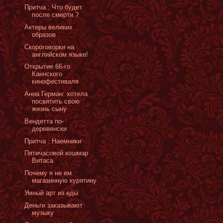
Притча : Что будет
после смерти ?
Актеры великих
образов
Скороговорки на
английском языке!
Открытие 66-го
Каннского
кинофестиваля
Анна Герман: хотела
посвятить свою
жизнь сыну
Вендетта по-
деревенски
Притча : Наемники
Пятичасовой кошмар
Витаса
Почему я не ем
магазинную курятину
Умный арт из еды
Деньги заказывают
музыку