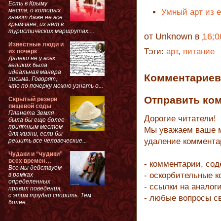
Есть в Крыму
места, о которых
Умный арт из 
знают даже не все
крымчане, их нет в
туристических маршрутах....
от
Unknown
в
16:0
Известные люди и
Тэги:
арт
,
питание
их почерк
Далеко не у всех
великих была
идеальная манера
Комментариев 
письма. Говорят,
что по почерку можно узнать о...
Отправить ко
Скрытый резерв
пищевой соды
Планета Земля
Дорогие читатели!
была бы еще более
приятным местом
Мы уважаем ваше м
для жизни, если бы
удаление коммента
решить все человеческие...
Чудаки и “чудики”
всех времен…
- комментарии, со
Все мы действуем
- оскорбительные 
в рамках
определенных
- ссылки на аналог
правил поведения,
с этим трудно спорить. Тем
- любые вопросы с
более...