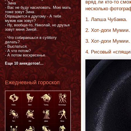
вряд ли кто-то см
- Зина
- Вас не буду насиловать. Мою мать
несколько фотограф
тоже зовут Зина.
Обращается к другому - А тебя
1. Лапша Чубакка.
мужик как зовут?
- Ну, вообще-то, Николай, но друзья
зовут меня Зиной..
2. Хот-доги Мумии.
- Что собираешься в субботу
3. Хот-доги Мумии.
делать?
- Выспаться.
- А что потом?
4. Рисовый «спящи
- А потом воскресенье.
Еще 10 анекдотов!...
Ежедневный гороскоп