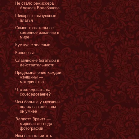
Не стало режиссера
Алексея Балабанова
Шикарные выпускные
платья
Cамое трогательное
каменное изваяние в
мире
Кус-кус с зеленью
Консервы
Славянские богатыри в
действительности
Предназначение каждой
женщины —
материнство
Что же одевать на
собеседование?
Чем больше у мужчины
волос на теле, тем
он умнее
Эллиотт Эрвитт —
мировая легенда
фотографии
Нам некогда читать