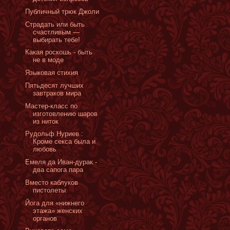
Публичный трюк Джоли
Страдать или быть
счастливым —
выбирать тебе!
Какая роскошь - быть
не в моде
Языковая стихия
Пятьдесят лучших
завтраков мира
Мастер-класс по
изготовлению шаров
из ниток
Рудольф Нуриев :
Кроме секса была и
любовь
Емеля да Иван-дурак -
два сапога пара
Вместо каблуков
пистолеты
Йога для «нижнего
этажа» женских
органов