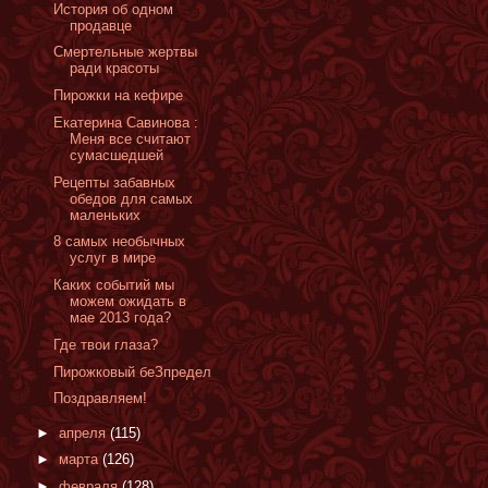
История об одном
продавце
Смертельные жертвы
ради красоты
Пирожки на кефире
Екатерина Савинова :
Меня все считают
сумасшедшей
Рецепты забавных
обедов для самых
маленьких
8 самых необычных
услуг в мире
Каких событий мы
можем ожидать в
мае 2013 года?
Где твои глаза?
Пирожковый беЗпредел
Поздравляем!
►
апреля
(115)
►
марта
(126)
►
февраля
(128)