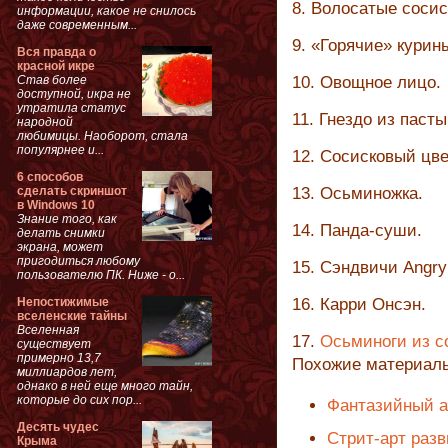
8. Волосатые сосис
информации, какое не снилось
даже современным...
9. «Горячие» кури
Вся правда о
красной икре
Став более
10. Овощное лицо.
доступной, икра не
утратила статус
11. Гнездо из пасты
народной
любимицы. Наоборот, стала
популярнее и...
12. Сосисковый цве
6 способов
сделать скриншот
13. Осьминожка.
в Windows 10
Знание того, как
14. Панда-суши.
делать снимки
экрана, может
пригодиться любому
15. Сэндвичи Angry 
пользователю ПК. Ниже - о...
Непостижимые
16. Карри Онсэн.
вселенские тайны
Вселенная
17.
Осьминоги из с
существует
примерно 13,7
Похожие материал
миллиардов лет,
однако в ней еще много тайн,
которые до сих пор...
Фантазийный ар
Десять чудес
Стрит-арт разв
Крыма