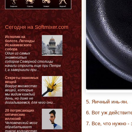
Сегодня на Softmixer.com
Исполин на
болоте. Легенды
Исаакиевского
собора
Один из самых
знаменитых
соборов Северной столицы
начали строить еще при Петре
I, а завершили при...
Секреты знакомых
вещей
Вокруг множество
вещей, которые
мы видим каждый
день, но даже не
5. Яичный инь-ян.
догадываемся, для чего они...
20 потрясающих
6. Вот уж действит
оптических
иллюзий
Человеческий мозг
7. Все, что нужно 
обрабатывает
такое количество