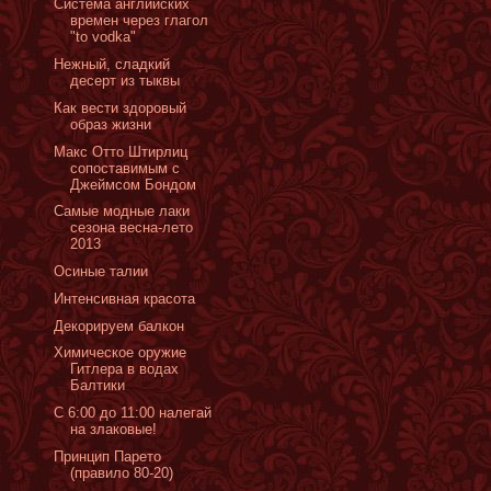
Система английских
времен через глагол
"to vodka"
Нежный, сладкий
десерт из тыквы
Как вести здоровый
образ жизни
Макс Отто Штирлиц
сопоставимым с
Джеймсом Бондом
Самые модные лаки
сезона весна-лето
2013
Oсиные талии
Интенсивная красота
Декорируем балкон
Химическое оружие
Гитлера в водах
Балтики
С 6:00 до 11:00 налегай
на злаковые!
Принцип Парето
(правило 80-20)