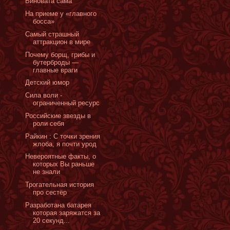
Виновата сама
На приеме у «главного
босса»
Самый страшный
аттракцион в мире
Почему борщ, грибы и
бутерброды —
главные враги
Детский юмор
Сила воли -
ограниченный ресурс
Российские звезды в
роли себя
Райкин : С точки зрения
жлоба, я почти урод
Невероятные факты, о
которых Вы раньше
не знали
Трогательная история
про сестёр
Разработана батарея
которая заряжатся за
20 секунд...