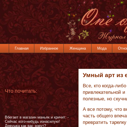
Главная
Избранное
Женщина
Мода
Отно
Умный арт из 
Все, кто когда-либо
Что почитать:
привлекательной и 
полезные, но скуч
А все потому, что
часть общего впеча
Вбегает в магазин маньяк и кричит: -
Сейчас кого-нибудь изнасилую!
превратить тарелку 
Девушка как вас зовут?