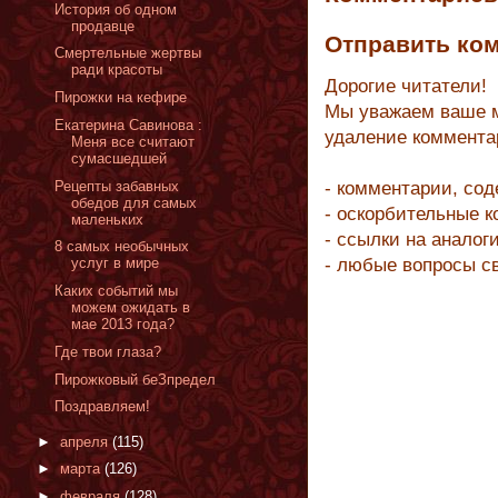
История об одном
продавце
Отправить ко
Смертельные жертвы
ради красоты
Дорогие читатели!
Пирожки на кефире
Мы уважаем ваше м
Екатерина Савинова :
удаление коммента
Меня все считают
сумасшедшей
Рецепты забавных
- комментарии, со
обедов для самых
- оскорбительные 
маленьких
- ссылки на аналог
8 самых необычных
- любые вопросы с
услуг в мире
Каких событий мы
можем ожидать в
мае 2013 года?
Где твои глаза?
Пирожковый беЗпредел
Поздравляем!
►
апреля
(115)
►
марта
(126)
►
февраля
(128)