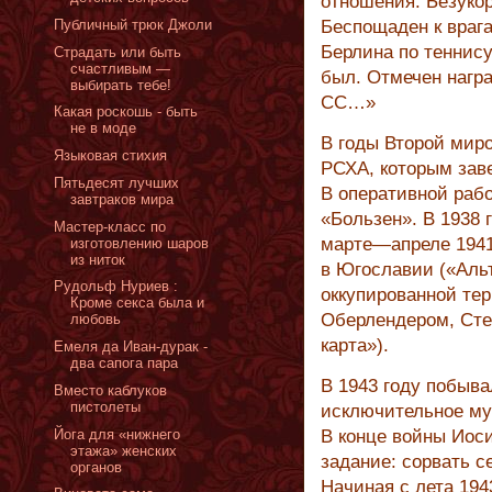
отношения. Безуко
Публичный трюк Джоли
Беспощаден к враг
Берлина по теннису
Страдать или быть
счастливым —
был. Отмечен нагр
выбирать тебе!
СС…»
Какая роскошь - быть
не в моде
В годы Второй мир
Языковая стихия
РСХА, которым зав
Пятьдесят лучших
В оперативной раб
завтраков мира
«Бользен». В 1938 
Мастер-класс по
марте—апреле 1941
изготовлению шаров
из ниток
в Югославии («Альт
Рудольф Нуриев :
оккупированной те
Кроме секса была и
Оберлендером, Сте
любовь
карта»).
Емеля да Иван-дурак -
два сапога пара
В 1943 году побыв
Вместо каблуков
пистолеты
исключительное му
Йога для «нижнего
В конце войны Иос
этажа» женских
задание: сорвать с
органов
Начиная с лета 19