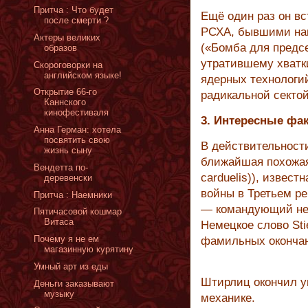
Притча : Что будет
Ещё один раз он в
после смерти ?
РСХА, бывшими нац
Актеры великих
(«Бомба для предсе
образов
утратившему хватк
Скороговорки на
английском языке!
ядерных технологий
Открытие 66-го
радикальной секто
Каннского
кинофестиваля
3. Интересные фа
Анна Герман: хотела
посвятить свою
В действительности
жизнь сыну
ближайшая похожая 
Вендетта по-
carduelis)), извест
деревенски
войны в Третьем ре
Притча : Наемники
— командующий не
Пятичасовой кошмар
Витаса
Немецкое слово Stie
Почему я не ем
фамильных оконча
магазинную курятину
Умный арт из еды
Штирлиц окончил у
Деньги заказывают
музыку
механике.