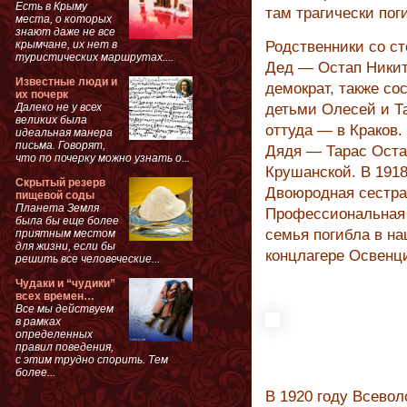
Есть в Крыму
там трагически пог
места, о которых
знают даже не все
крымчане, их нет в
Родственники со с
туристических маршрутах....
Дед — Остап Никит
Известные люди и
демократ, также со
их почерк
Далеко не у всех
детьми Олесей и Та
великих была
оттуда — в Краков. 
идеальная манера
письма. Говорят,
Дядя — Тарас Оста
что по почерку можно узнать о...
Крушанской. В 1918
Скрытый резерв
Двоюродная сестра 
пищевой соды
Планета Земля
Профессиональная д
была бы еще более
семья погибла в на
приятным местом
для жизни, если бы
концлагере Освенц
решить все человеческие...
Чудаки и “чудики”
всех времен…
Все мы действуем
в рамках
определенных
правил поведения,
с этим трудно спорить. Тем
более...
В 1920 году Всево