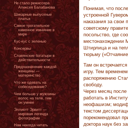
Не стало режиссера
Алексея Балабанова
Понимая, что после
Шикарные выпускные
устроенной Гуверо
платья
наказания за свои 
Cамое трогательное
советскому правите
каменное изваяние в
мире
посольство, где со
местонахождении М
Кус-кус с зеленью
Штирлица и на теп
Консервы
тюрьму («Отчаяние
Славянские богатыри в
действительности
Там он встречаетс
Предназначение каждой
женщины —
игру. Тем временем
материнство
распоряжению Стал
Что же одевать на
свободу.
собеседование?
Через месяц после
Чем больше у мужчины
работать в Инстит
волос на теле, тем
он умнее
неофашизм; модиф
Эллиотт Эрвитт —
текстом диссертац
мировая легенда
порекомендовал пр
фотографии
доктора наук без з
Нам некогда читать