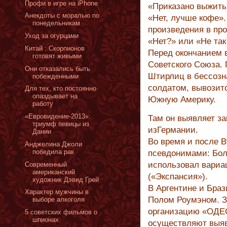
Профи в игре на iPhone
«Приказано выжить»
Анекдоты с моралью по
«Нет, лучше кофе».
понедельникам
произведения в пр
Уход за огурцами
«Нет?» или «Не так
Китай : Скорпионов
Перед окончанием 
готовят живыми
Советского Союза.
Они отказались быть
Штирлиц в бессозн
побежденными
солдатом, вывозит
Для тех, кто постоянно
опаздывает на
Южную Америку.
работу
«Евровидение-2013»:
Там он выявляет з
триумф певицы из
изГермании.
Дании
Во время и после 
Анджелина Джоли
победила рак
псевдонимами: Боль
использовал вариа
Cовременный
американский
(«Экспансия»).
художник Дэвид Грей
В Аргентине и Бра
Характер мужчины в
Полом Роумэном. З
выборе алкоголя
организацию «ОДЕС
5 советских фильмов о
шпионах
осуществляют выяв