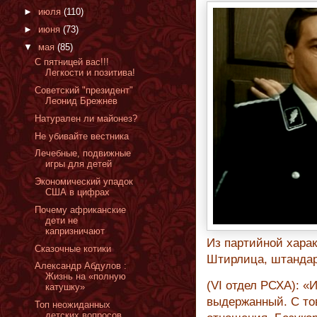
►
июля
(110)
►
июня
(73)
▼
мая
(85)
С пятницей вас!!!
Легкости и позитива!
Cоветский "президент"
Леонид Брежнев
Натурален ли майонез?
Не убивайте вестника
Лечебные, подвижные
игры для детей
Экономический упадок
США в цифрах
Почему африканские
дети не
капризничают
Из партийной хара
Сказочные котики
Штирлица, штанда
Александр Абдулов :
Жизнь на «полную
(VI отдел РСХА): «
катушку»
выдержанный. С то
Топ неожиданных
детских вопросов