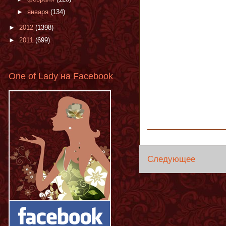
►
января
(134)
►
2012
(1398)
►
2011
(699)
One of Lady на Facebook
Следующее