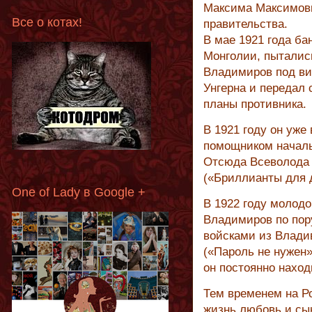
Максима Максимови
Все о котах!
правительства.
В мае 1921 года ба
Монголии, пыталис
Владимиров под ви
Унгерна и передал
планы противника.
В 1921 году он уже
помощником началь
Отсюда Всеволода
(«Бриллианты для 
One of Lady в Google +
В 1922 году молод
Владимиров по пор
войсками из Владив
(«Пароль не нужен»
он постоянно наход
Тем временем на Ро
жизнь любовь и сын