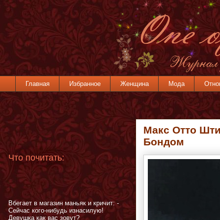
Главная
Избранное
Женщина
Мода
Отно
Макс Отто Шт
Бондом
Что почитать:
Вбегает в магазин маньяк и кричит: -
Сейчас кого-нибудь изнасилую!
Девушка как вас зовут?