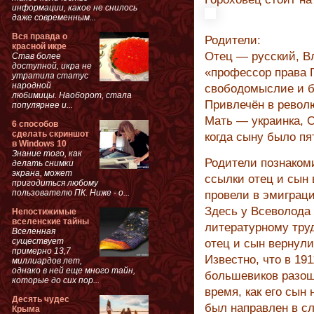
информации, какое не снилось
даже современным...
Вся правда о
Родители:
красной икре
Отец — русский, В
Став более
доступной, икра не
«профессор права П
утратила статус
народной
свободомыслие и б
любимицы. Наоборот, стала
Привлечён в револ
популярнее и...
Мать — украинка, О
6 способов
сделать скриншот
когда сыну было пят
в Windows 10
Знание того, как
Родители познаком
делать снимки
экрана, может
ссылки отец и сын 
пригодиться любому
пользователю ПК. Ниже - о...
провели в эмиграци
Здесь у Всеволода
Непостижимые
вселенские тайны
литературному труд
Вселенная
существует
отец и сын вернули
примерно 13,7
Известно, что в 19
миллиардов лет,
однако в ней еще много тайн,
большевиков разош
которые до сих пор...
время, как его сы
Десять чудес
был направлен в с
Крыма