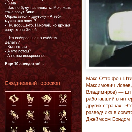
- Зина
- Вас не буду насиловать. Мою мать
тоже зовут Зина.
Обращается к другому - А тебя
мужик как зовут?
- Ну, вообще-то, Николай, но друзья
зовут меня Зиной..
- Что собираешься в субботу
делать?
- Выспаться.
- А что потом?
- А потом воскресенье.
Еще 10 анекдотов!...
Макс Отто фон Штир
Ежедневный гороскоп
Максимович Исаев,
Владимиров) — шта
работавший в инте
других странах. Э
разведчика в совет
Джеймсом Бондом в