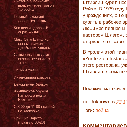
Система английских
Штирлиц курит, нес
времен через глагол
Рейхе. В 1939 году
"to vodka"
учреждениях, а Ге
Нежный, сладкий
десерт из тыквы
курить в рабочее в
Как вести здоровый
Любимая пивная Шт
образ жизни
пастором Шлагом, о
Макс Отто Штирлиц
оторвался от «хвос
сопоставимым с
Джеймсом Бондом
В «роли» этой пив
Самые модные лаки
«Zur letzten Instan
сезона весна-лето
2013
этого ресторана, у
Oсиные талии
Штирлиц в романе 
Интенсивная красота
Декорируем балкон
Похожие материал
Химическое оружие
Гитлера в водах
Балтики
от
Unknown
в
22:1
С 6:00 до 11:00 налегай
Тэги:
война
на злаковые!
Принцип Парето
(правило 80-20)
Комментариев 