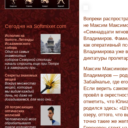
Вопреки распростр
не Максим Максимо
Сегодня на Softmixer.com
«Семнадцати мгнов
Исполин на
Владимиров. Фами
болоте. Легенды
Исаакиевского
как оперативный п
собора
Владимирова уже в
Один из самых
знаменитых
диктатуры пролетар
соборов Северной столицы
начали строить еще при Петре
I, а завершили при...
Максим Максимови
Владимиров — родил
Секреты знакомых
вещей
Забайкалье, где ег
Вокруг множество
вещей, которые
Если верить самому
мы видим каждый
провёл в окрестнос
день, но даже не
догадываемся, для чего они...
отметить, что Юлиа
20 потрясающих
родился здесь: «Шт
оптических
озеру, оттого, что 
иллюзий
Человеческий мозг
точно такие же жел
обрабатывает
такое количество
Гороховец стоит на