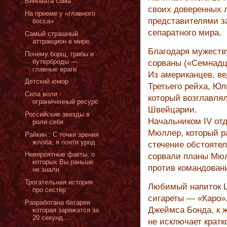
Виновата сама
своих доверенных 
На приеме у «главного
представителями з
босса»
сепаратного мира.
Самый страшный
аттракцион в мире
Благодаря мужеств
Почему борщ, грибы и
бутерброды —
сорваны («Семнадц
главные враги
Из американцев, в
Детский юмор
Третьего рейха, Ю
Сила воли -
который возглавля
ограниченный ресурс
Швейцарии.
Российские звезды в
Начальником IV от
роли себя
Мюллер, который р
Райкин : С точки зрения
жлоба, я почти урод
стечение обстояте
Невероятные факты, о
сорвали планы Мюл
которых Вы раньше
против командован
не знали
Трогательная история
Любимый напиток 
про сестёр
сигареты — «Каро»
Разработана батарея
Джеймса Бонда, к 
которая заряжатся за
20 секунд...
не исключает кратк