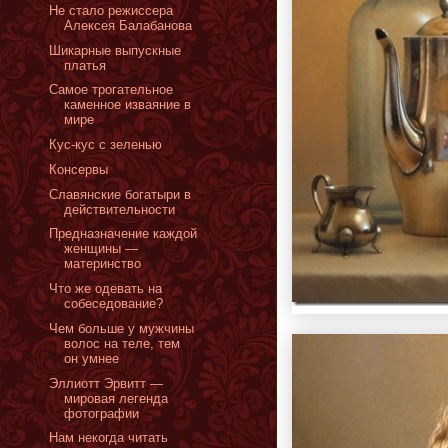
Не стало режиссера
Алексея Балабанова
Шикарные выпускные
платья
Cамое трогательное
каменное изваяние в
мире
Кус-кус с зеленью
Консервы
Славянские богатыри в
действительности
Предназначение каждой
женщины —
материнство
Что же одевать на
собеседование?
Чем больше у мужчины
волос на теле, тем
он умнее
Эллиотт Эрвитт —
мировая легенда
фотографии
Нам некогда читать