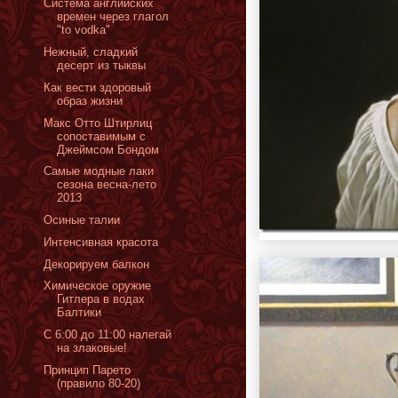
Система английских
времен через глагол
"to vodka"
Нежный, сладкий
десерт из тыквы
Как вести здоровый
образ жизни
Макс Отто Штирлиц
сопоставимым с
Джеймсом Бондом
Самые модные лаки
сезона весна-лето
2013
Oсиные талии
Интенсивная красота
Декорируем балкон
Химическое оружие
Гитлера в водах
Балтики
С 6:00 до 11:00 налегай
на злаковые!
Принцип Парето
(правило 80-20)