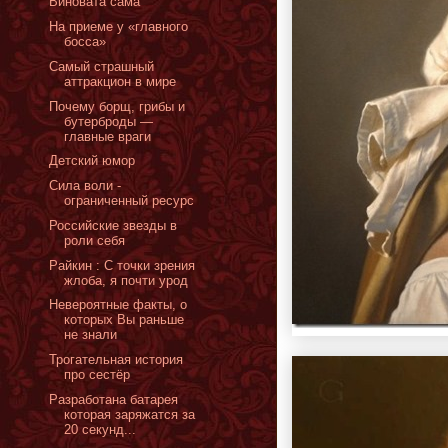
Виновата сама
На приеме у «главного
босса»
Самый страшный
аттракцион в мире
Почему борщ, грибы и
бутерброды —
главные враги
Детский юмор
Сила воли -
ограниченный ресурс
Российские звезды в
роли себя
Райкин : С точки зрения
жлоба, я почти урод
Невероятные факты, о
которых Вы раньше
не знали
Трогательная история
про сестёр
Разработана батарея
которая заряжатся за
20 секунд...