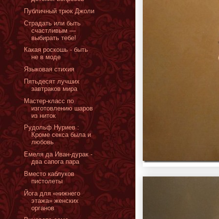
Публичный трюк Джоли
Страдать или быть
счастливым —
выбирать тебе!
Какая роскошь - быть
не в моде
Языковая стихия
Пятьдесят лучших
завтраков мира
Мастер-класс по
изготовлению шаров
из ниток
Рудольф Нуриев :
Кроме секса была и
любовь
Емеля да Иван-дурак -
два сапога пара
Вместо каблуков
пистолеты
Йога для «нижнего
этажа» женских
органов