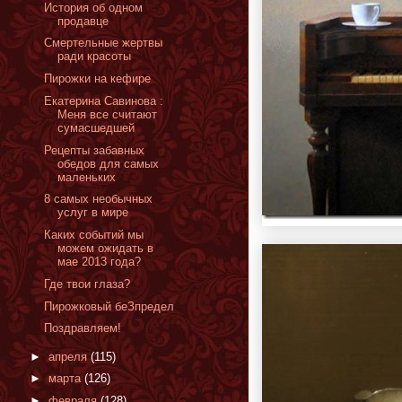
История об одном
продавце
Смертельные жертвы
ради красоты
Пирожки на кефире
Екатерина Савинова :
Меня все считают
сумасшедшей
Рецепты забавных
обедов для самых
маленьких
8 самых необычных
услуг в мире
Каких событий мы
можем ожидать в
мае 2013 года?
Где твои глаза?
Пирожковый беЗпредел
Поздравляем!
►
апреля
(115)
►
марта
(126)
►
февраля
(128)