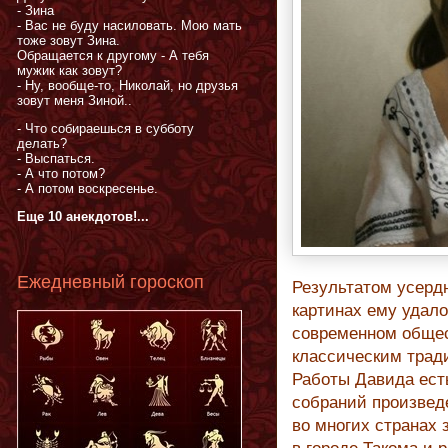
- Зина
- Вас не буду насиловать. Мою мать
тоже зовут Зина.
Обращается к другому - А тебя
мужик как зовут?
- Ну, вообще-то, Николай, но друзья
зовут меня Зиной..
- Что собираешься в субботу
делать?
- Выспаться.
- А что потом?
- А потом воскресенье.
Еще 10 анекдотов!...
Ежедневный гороскоп
Результатом усердн
картинах ему удало
современном общес
классическим тради
Работы Давида ест
собраний произведе
во многих странах 