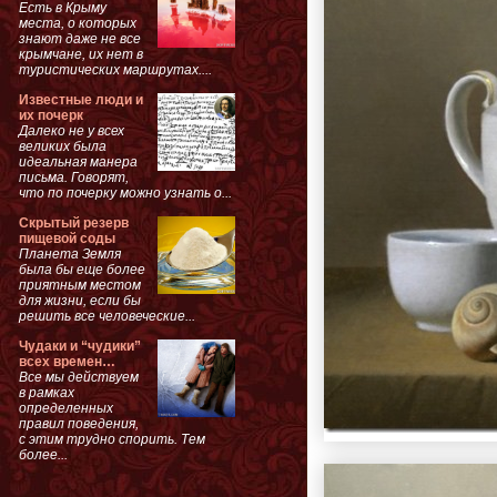
Есть в Крыму
места, о которых
знают даже не все
крымчане, их нет в
туристических маршрутах....
Известные люди и
их почерк
Далеко не у всех
великих была
идеальная манера
письма. Говорят,
что по почерку можно узнать о...
Скрытый резерв
пищевой соды
Планета Земля
была бы еще более
приятным местом
для жизни, если бы
решить все человеческие...
Чудаки и “чудики”
всех времен…
Все мы действуем
в рамках
определенных
правил поведения,
с этим трудно спорить. Тем
более...