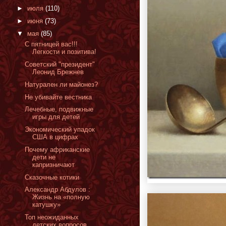
►
июля
(110)
►
июня
(73)
▼
мая
(85)
С пятницей вас!!!
Легкости и позитива!
Cоветский "президент"
Леонид Брежнев
Натурален ли майонез?
Не убивайте вестника
Лечебные, подвижные
игры для детей
Экономический упадок
США в цифрах
Почему африканские
дети не
капризничают
Сказочные котики
Александр Абдулов :
Жизнь на «полную
катушку»
Топ неожиданных
детских вопросов