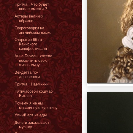
Притча : Что будет
после смерти ?
Актеры великих
образов
Скороговорки на
английском языке!
Открытие 66-го
Каннского
кинофестиваля
Анна Герман: хотела
посвятить свою
жизнь сыну
Вендетта по-
деревенски
Притча : Наемники
Пятичасовой кошмар
Витаса
Почему я не ем
магазинную курятину
Умный арт из еды
Деньги заказывают
музыку