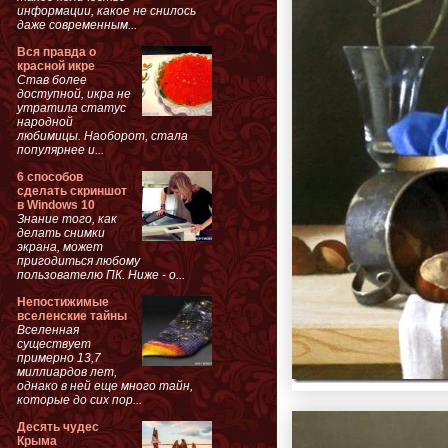
информации, какое не снилось
даже современным...
Вся правда о
красной икре
Став более
доступной, икра не
утратила статус
народной
любимицы. Наоборот, стала
популярнее и...
6 способов
сделать скриншот
в Windows 10
Знание того, как
делать снимки
экрана, может
пригодиться любому
пользователю ПК. Ниже - о...
Непостижимые
вселенские тайны
Вселенная
существует
примерно 13,7
миллиардов лет,
однако в ней еще много тайн,
которые до сих пор...
Десять чудес
Крыма