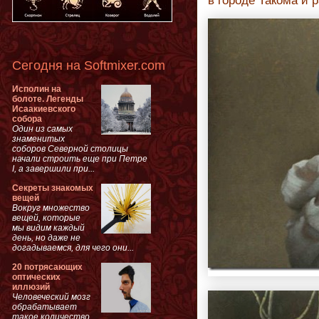
в городе Такома и 
Сегодня на Softmixer.com
Исполин на
болоте. Легенды
Исаакиевского
собора
Один из самых
знаменитых
соборов Северной столицы
начали строить еще при Петре
I, а завершили при...
Секреты знакомых
вещей
Вокруг множество
вещей, которые
мы видим каждый
день, но даже не
догадываемся, для чего они...
20 потрясающих
оптических
иллюзий
Человеческий мозг
обрабатывает
такое количество