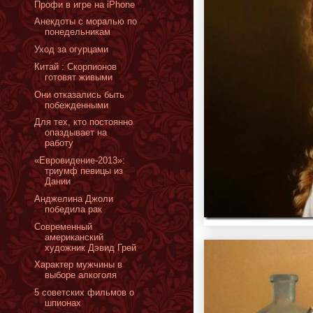
Профи в игре на iPhone
Анекдоты с моралью по
понедельникам
Уход за огурцами
Китай : Скорпионов
готовят живыми
Они отказались быть
побежденными
Для тех, кто постоянно
опаздывает на
работу
«Евровидение-2013»:
триумф певицы из
Дании
Анджелина Джоли
победила рак
Cовременный
американский
художник Дэвид Грей
Характер мужчины в
выборе алкоголя
5 советских фильмов о
шпионах