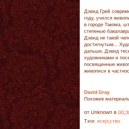
Дэвид Грей соврем
году, учился живоп
в городе Такома, шт
степенью бакалавра
Дэвид не такой чел
достигнутым... Ху
дальше, Дэвид тес
художниками и пос
посвященные живоп
живописи в частнос
David Gray
Похожие материал
от
Unknown
в
00:3
Тэги:
искусство