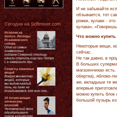
И не забывайте исп
обзывается, тот са
рожки, кулаки - эт
Сегодня на Softmixer.com
кулака», «Говоришь
Исполин на
Что можно купить 
болоте. Легенды
Исаакиевского
собора
Некоторые вещи, ко
Один из самых
знаменитых
сейчас.
соборов Северной столицы
Не так давно, в пр
начали строить еще при Петре
I, а завершили при...
В больших супермар
Секреты знакомых
магазинчиках есть.
вещей
обертка), яблоко-л
Вокруг множество
вещей, которые
же, вкладыши те же
мы видим каждый
день, но даже не
впервые приготовле
догадываемся, для чего они...
можно купить блок 
20 потрясающих
большой пузырь из
оптических
иллюзий
Человеческий мозг
обрабатывает
такое количество