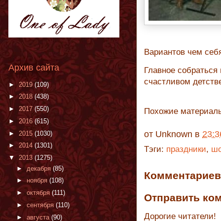
Вариантов чем себя
Архив сайта
Главное собраться
счастливом детств
►
2019
(109)
►
2018
(438)
►
2017
(550)
Похожие материал
►
2016
(615)
от
Unknown
в
23:3
►
2015
(1030)
►
2014
(1301)
Тэги:
праздники
,
ш
▼
2013
(1275)
►
декабря
(85)
Комментариев 
►
ноября
(108)
►
октября
(111)
Отправить ко
►
сентября
(110)
Дорогие читатели!
►
августа
(90)