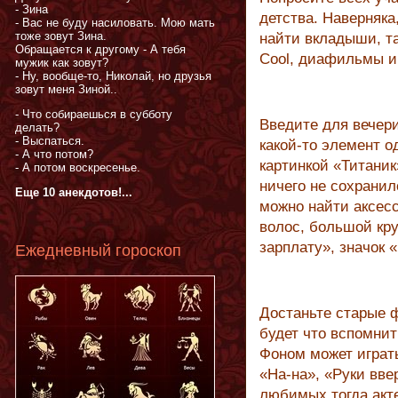
- Зина
детства. Наверняка
- Вас не буду насиловать. Мою мать
тоже зовут Зина.
найти вкладыши, т
Обращается к другому - А тебя
Cool, диафильмы и 
мужик как зовут?
- Ну, вообще-то, Николай, но друзья
зовут меня Зиной..
- Что собираешься в субботу
Введите для вечери
делать?
- Выспаться.
какой-то элемент о
- А что потом?
картинкой «Титаник
- А потом воскресенье.
ничего не сохранил
Еще 10 анекдотов!...
можно найти аксесс
волос, большой кру
зарплату», значок 
Ежедневный гороскоп
Достаньте старые 
будет что вспомнит
Фоном может играт
«На-на», «Руки вве
любимых тогда акте