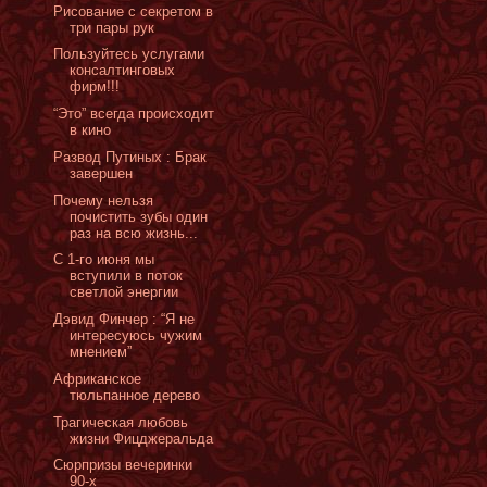
Рисование с секретом в
три пары рук
Пользуйтесь услугами
консалтинговых
фирм!!!
“Это” всегда происходит
в кино
Развод Путиных : Брак
завершен
Почему нельзя
почистить зубы один
раз на всю жизнь...
С 1-го июня мы
вступили в поток
светлой энергии
Дэвид Финчер : “Я не
интересуюсь чужим
мнением”
Африканское
тюльпанное дерево
Трагическая любовь
жизни Фицджеральда
Сюрпризы вечеринки
90-х