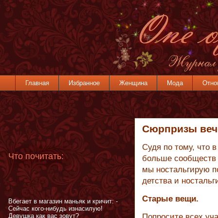
Главная
Избранное
Женщина
Мода
Отно
Сюрпризы веч
Судя по тому, что 
Что почитать:
больше сообществ 
мы ностальгирую п
детства и ностальг
Старые вещи.
Вбегает в магазин маньяк и кричит: -
Сейчас кого-нибудь изнасилую!
Девушка как вас зовут?
Попросите всех уча