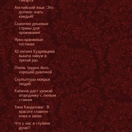
Пикарта
Английский язык :Это
должен знать
каждый!
Сказочно дешевые
страны для
проживания
Ярко-оранжевая
гостиная
42-летняя Кудрявцева
вышла замуж в
третий раз
Очень трудно быть
хорошей девочкой
Cкульптуры мокрых
людей
Кабачок даст урожай
огороднику с любым
стажем
Тина Канделаки : В
красоте главное -
кожа и запах
Что у нас в глубине
души?