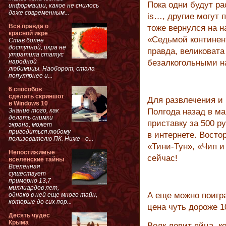
Пока одни будут р
информации, какое не снилось
даже современным...
is…, другие могут 
Вся правда о
тоже вернулся на н
красной икре
«Седьмой континент
Став более
доступной, икра не
правда, великоват
утратила статус
народной
безалкогольными на
любимицы. Наоборот, стала
популярнее и...
6 способов
сделать скриншот
Для развлечения и
в Windows 10
Знание того, как
Полгода назад в ма
делать снимки
приставку за 500 р
экрана, может
пригодиться любому
в интернете. Восто
пользователю ПК. Ниже - о...
«Тини-Тун», «Чип и
Непостижимые
сейчас!
вселенские тайны
Вселенная
существует
примерно 13,7
миллиардов лет,
А еще можно поигра
однако в ней еще много тайн,
которые до сих пор...
цена чуть дороже 1
Десять чудес
Крыма
Волк ловит яйца, к