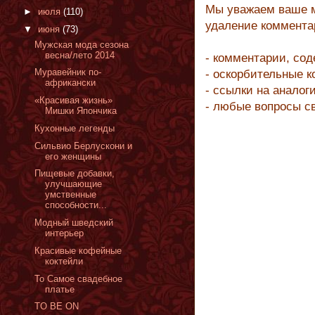
Мы уважаем ваше м
►
июля
(110)
удаление коммента
▼
июня
(73)
Мужская мода сезона
весна/лето 2014
- комментарии, со
Муравейник по-
- оскорбительные 
африкански
- ссылки на аналог
«Красивая жизнь»
- любые вопросы с
Мишки Япончика
Кухонные легенды
Сильвио Берлускони и
его женщины
Пищевые добавки,
улучшающие
умственные
способности...
Модный шведский
интерьер
Красивые кофейные
коктейли
То Самое свадебное
платье
TO BE ON