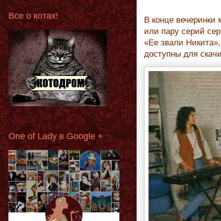
Все о котах!
В конце вечеринки
или пару серий сер
«Ее звали Никита»,
доступны для скачи
One of Lady в Google +