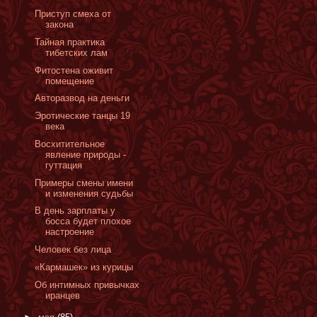
Приступ смеха от
закона
Тайная практика
тибетских лам
Фитостена оживит
помещение
Авторазвод на деньги
Эротические танцы 19
века
Восхитительное
явление природы -
гуттация
Примеры смены имени
и изменения судьбы
В день зарплаты у
босса будет плохое
настроение
Человек без лица
«Кармашек» из курицы
Об интимных привычках
иранцев