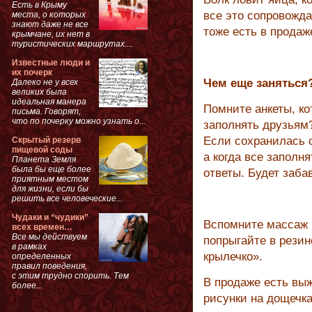
Есть в Крыму
все это сопровожд
места, о которых
знают даже не все
тоже есть в продаж
крымчане, их нет в
туристических маршрутах....
Известные люди и
их почерк
Чем еще заняться
Далеко не у всех
великих была
идеальная манера
Помните анкеты, ко
письма. Говорят,
что по почерку можно узнать о...
заполнять друзьям
Если сохранилась с
Скрытый резерв
пищевой соды
а когда все заполн
Планета Земля
была бы еще более
ответы. Будет забав
приятным местом
для жизни, если бы
решить все человеческие...
Чудаки и “чудики”
Вспомните массаж 
всех времен…
Все мы действуем
попрыгайте в резин
в рамках
крылечко».
определенных
правил поведения,
с этим трудно спорить. Тем
В продаже есть вы
более...
рисунки на дощечка