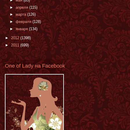
►
мая
(85)
►
апреля
(115)
►
марта
(126)
►
февраля
(128)
►
января
(134)
►
2012
(1398)
►
2011
(699)
One of Lady на Facebook