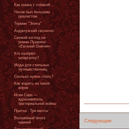
Как кошка с собакой…
Чехов был большим
реалистом.
Термин "Элита"
Андалузский гаспаччо
Свежий взгляд на
роман Пушкина
«Евгений Онегин»
Кто изобрёл
шпаргалку?
Мода для стильных
путешественниц.
Сколько нужно спать?
Как жарить на гриле
впрок
Исии Сиро —
вдохновитель
бактериальной войны
Притча : Три мечты
Волшебный блеск
Следующее
камней