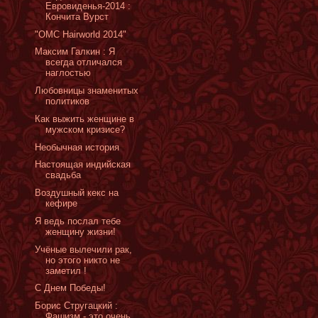
Евровиденья-2014 :
Кончита Вурст
"OMC Hairworld 2014"
Максим Галкин : Я
всегда отличался
наглостью
Любовницы знаменитых
политиков
Как выжить женщине в
мужском кризисе?
Необычная история
Настоящая индийская
свадьба
Воздушный кекс на
кефире
Я ведь послал тебе
женщину жизни!
Учёные вылечили рак,
но этого никто не
заметил !
С Днем Победы!
Борис Стругацкий :
Фашизм - это очень