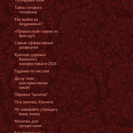
Татуировки хной
Тайна сотового
телефона
Как выйти из
безденежья?
«Правильный» камин по
фен-шуй.
Самые эффективные
шпаргалки
Красная дорожка
Каннского
кинофестиваля-2014
Гадание по числам
Да ну тебя,
консервативная
какая!
Пирожки "калитки"
Она звалась Кончита
Не забывайте упрощать
вашу жизнь
Молитва для
процветания
Как правильно