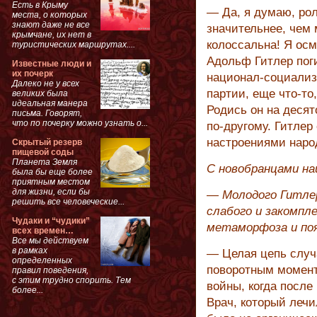
Есть в Крыму
— Да, я думаю, рол
места, о которых
знают даже не все
значительнее, чем 
крымчане, их нет в
колоссальна! Я осм
туристических маршрутах....
Адольф Гитлер поги
Известные люди и
их почерк
национал-социализ
Далеко не у всех
партии, еще что-то
великих была
идеальная манера
Родись он на десят
письма. Говорят,
что по почерку можно узнать о...
по-другому. Гитлер
настроениями наро
Скрытый резерв
пищевой соды
Планета Земля
С новобранцами на
была бы еще более
приятным местом
для жизни, если бы
— Молодого Гитлер
решить все человеческие...
слабого и закомпл
Чудаки и “чудики”
метаморфоза и по
всех времен…
Все мы действуем
в рамках
— Целая цепь случа
определенных
поворотным момент
правил поведения,
с этим трудно спорить. Тем
войны, когда после 
более...
Врач, который лечи