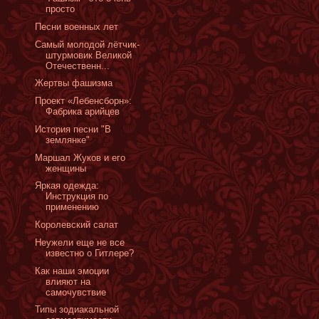
просто
Песни военных лет
Самый молодой лётчик-
штурмовик Великой
Отечественн...
Жертвы фашизма
Проект «Лебенсборн»:
Фабрика арийцев
История песни "В
землянке"
Маршал Жуков и его
женщины
Яркая одежда:
Инструкция по
применению
Королевский салат
Неужели еще не все
известно о Гитлере?
Как наши эмоции
влияют на
самочувствие
Типы зодиакальной