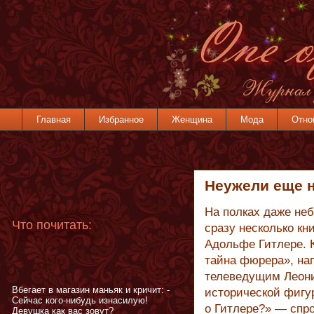
Главная
Избранное
Женщина
Мода
Отно
Неужели еще н
На полках даже неб
Что почитать:
сразу несколько к
Адольфе Гитлере. 
тайна фюрера», на
телеведущим Леон
Вбегает в магазин маньяк и кричит: -
исторической фигур
Сейчас кого-нибудь изнасилую!
о Гитлере?» — спр
Девушка как вас зовут?