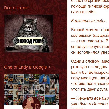
было не органическ
помощи гипноза фр
Все о котах!
самого себя.
В школьные годы.
Второй момент прои
маленькой баварск
— стал говорить. 
он вдруг почувство
он исполнился увер
Одним словом, мас
роковую последоват
One of Lady в Google +
Если бы Веймарска
пару месяцев, наци
что ряд политикано
утопить друг друга
— Неужели все был
уже был в Италии,