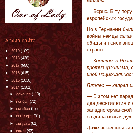
Европы.
— Верно. В ту пору
европейских госуда
Но в Германии был
войны немцы затаи
Архив сайта
обиды и поиск вне
страны.
►
2019
(109)
►
2018
(438)
— Кстати, в Росси
►
2017
(550)
против фашизма, с
►
2016
(615)
иной национальнос
►
2015
(1030)
Гитлер — капрал и
▼
2014
(1301)
►
декабря
(110)
— В этом нет пара
►
ноября
(72)
два десятилетия и 
►
октября
(87)
западногерманской
►
сентября
(91)
создала новый духо
►
августа
(81)
Даже нынешняя кан
►
июля
(82)