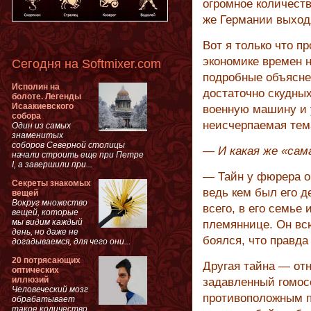
огромное количество
же Германии выход
Вот я только что п
экономике времен н
Сегодня на Softmixer.com
подробные объяснен
Исполин на
достаточно скудны
болоте. Легенды
Исаакиевского
военную машину и 
собора
неисчерпаемая тем
Один из самых
знаменитых
соборов Северной столицы
— И какая же «сам
начали строить еще при Петре
I, а завершили при...
— Тайн у фюрера оч
Секреты знакомых
ведь кем был его д
вещей
Вокруг множество
всего, в его семье
вещей, которые
мы видим каждый
племяннице. Он вс
день, но даже не
боялся, что правда
догадываемся, для чего они...
20 потрясающих
Другая тайна — от
оптических
иллюзий
задавленный гомос
Человеческий мозг
противоположным п
обрабатывает
такое количество