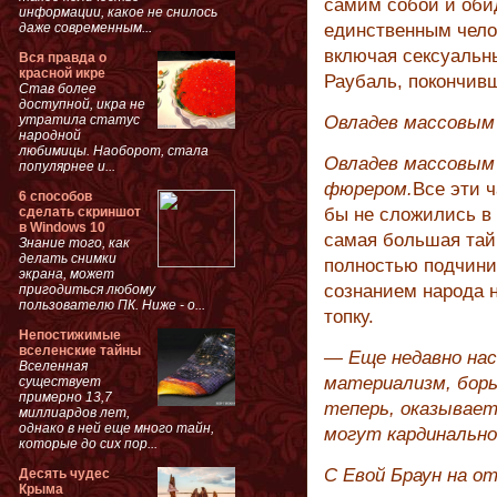
самим собой и обид
информации, какое не снилось
даже современным...
единственным челов
включая сексуальн
Вся правда о
красной икре
Раубаль, покончивш
Став более
доступной, икра не
утратила статус
Овладев массовым
народной
любимицы. Наоборот, стала
Овладев массовым
популярнее и...
фюрером.
Все эти 
6 способов
сделать скриншот
бы не сложились в 
в Windows 10
самая большая тайн
Знание того, как
делать снимки
полностью подчини
экрана, может
сознанием народа н
пригодиться любому
пользователю ПК. Ниже - о...
топку.
Непостижимые
вселенские тайны
— Еще недавно нас
Вселенная
материализм, борь
существует
примерно 13,7
теперь, оказывает
миллиардов лет,
однако в ней еще много тайн,
могут кардинально
которые до сих пор...
С Евой Браун на от
Десять чудес
Крыма