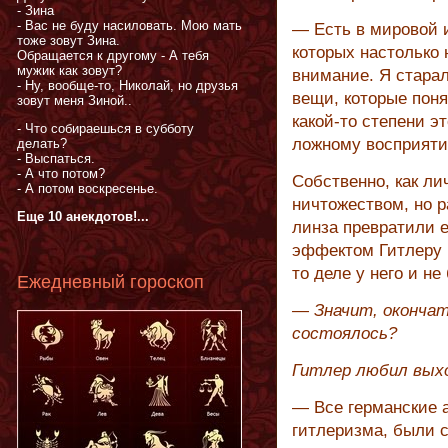
- Зина
- Вас не буду насиловать. Мою мать
— Есть в мировой 
тоже зовут Зина.
которых настолько 
Обращается к другому - А тебя
мужик как зовут?
внимание. Я старал
- Ну, вообще-то, Николай, но друзья
вещи, которые поня
зовут меня Зиной..
какой-то степени эт
- Что собираешься в субботу
ложному восприяти
делать?
- Выспаться.
- А что потом?
Собственно, как л
- А потом воскресенье.
ничтожеством, но р
Еще 10 анекдотов!...
линза превратили 
эффектом Гитлеру 
то деле у него и не
Ежедневный гороскоп
— Значит, окончат
состоялось?
Гитлер любил выхо
— Все германские 
гитлеризма, были с