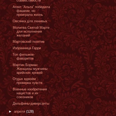
совместимости
Агент “Альта” победила
фашизм, но
проиграла жизнь
Овсянка для ленивых
Молитва Святой Марте
для исполнения
желаний
Мартовский позитив
Избранница Гарри
Топ фильмов-
фаворитов
Мартин Борман:
Женщины мужчины
арийских кровей
Отдых вдвоём :
проверка чувств
Военные изобретения
нацистов и их
союзников
Дельфины-диверсанты
►
апреля
(128)