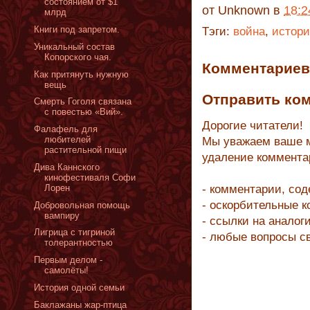
состоянием от $1
от
Unknown
в
18:2
млрд
Книги под запретом.
Тэги:
война
,
истори
Уникальный состав
Копорского чая.
Комментариев 
Как притянуть нужную
вещь
Отправить ко
Смерть Гоголя связана
с повестью «Вий».
Дорогие читатели!
Фалафель для
любителей
Мы уважаем ваше м
растительной пищи
удаление коммента
Дива Каннского
кинофестиваля Софи
- комментарии, со
Лорен
- оскорбительные 
Добровольная помощь
вампиру
- ссылки на аналог
Лигрица с тигриной
- любые вопросы с
толерантностью
Первым делом -
самолёты!
История одной семьи
Баклажаны жар-птица