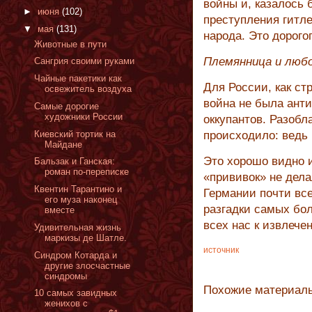
войны и, казалось 
►
июня
(102)
преступления гитле
▼
мая
(131)
народа. Это дорогог
Животные в пути
Племянница и любо
Сангрия своими руками
Чайные пакетики как
Для России, как ст
освежитель воздуха
война не была ант
Самые дорогие
художники России
оккупантов. Разобл
Киевский тортик на
происходило: ведь
Майдане
Это хорошо видно и
Бальзак и Ганская:
роман по-переписке
«прививок» не дел
Квентин Тарантино и
Германии почти все
его муза наконец
разгадки самых бол
вместе
всех нас к извлече
Удивительная жизнь
маркизы де Шатле.
источник
Синдром Котарда и
другие злосчастные
синдромы
Похожие материал
10 самых завидных
женихов с