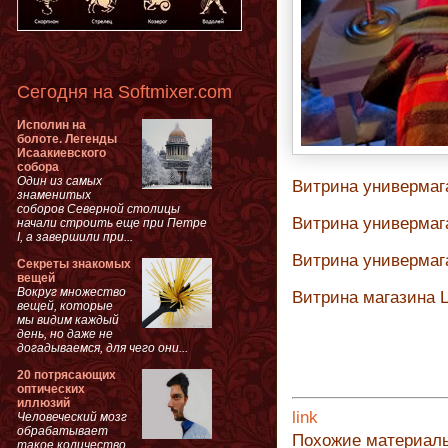
Сегодня на Softmixer.com
Исполин на
болоте. Легенды
Исаакиевского
собора
Один из самых
Витрина универмаг
знаменитых
соборов Северной столицы
Витрина универмага 
начали строить еще при Петре
I, а завершили при...
Витрина универмаг
Секреты знакомых
вещей
Вокруг множество
Витрина магазина Lo
вещей, которые
мы видим каждый
день, но даже не
догадываемся, для чего они...
20 потрясающих
оптических
иллюзий
link
Человеческий мозг
обрабатывает
Похожие материал
такое количество