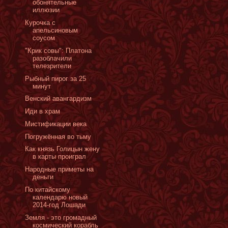
обонятельные
иллюзии
Курочка с
апельсиновым
соусом
"Крик совы": Платона
разоблачили
телезрители
Рыбный пирог за 25
минут
Венский авангардизм
Иди в храм
Мистификации века
Погружённая во тьму
Как князь Голицын жену
в карты проиграл
Народные приметы на
деньги
По китайскому
календарю новый
2014-год Лошади
Земля - это громадный
космический корабль