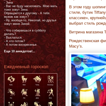
- Зина
- Вас не буду насиловать. Мою мать
В этом году шопинг
тоже зовут Зина.
стиле, бутик Tiffa
Обращается к другому - А тебя
мужик как зовут?
классике», крупне
- Ну, вообще-то, Николай, но друзья
выбрал стиль рожд
зовут меня Зиной..
- Что собираешься в субботу
Витрина магазина Ti
делать?
- Выспаться.
Рождественская фи
- А что потом?
- А потом воскресенье.
Macy’s.
Еще 10 анекдотов!...
Ежедневный гороскоп