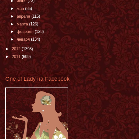
►
июня
(73)
►
мая
(85)
►
апреля
(115)
►
марта
(126)
►
февраля
(128)
►
января
(134)
►
2012
(1398)
►
2011
(699)
One of Lady на Facebook