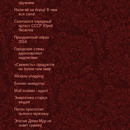
оружием
Налегай на борщ! В нем
вся сила!
Скончался народный
артист СССР Юрий
Яковлев
Праздничный образ
2014
Городские стены
вдохновляют
надписями
«Cвежесть» продуктов
не более чем миф
Window shopping
Бизнес-анекдоты
Мой хозяин - идиот
Энергетика старых
вещей
Питон проглотил
пьяного мужчину
Эпатаж Деми Мур не
знает границ!