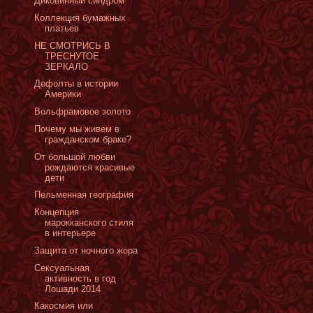
Диковинный синдром
Коллекция бумажных
платьев
НЕ СМОТРИСЬ В
ТРЕСНУТОЕ
ЗЕРКАЛО
Дефолты в истории
Америки
Вольфрамовое золото
Почему мы живем в
гражданском браке?
От большой любви
рождаются красивые
дети
Пельменная география
Концепция
марокканского стиля
в интерьере
Защита от ночного жора
Сексуальная
активность в год
Лошади 2014
Какосмия или