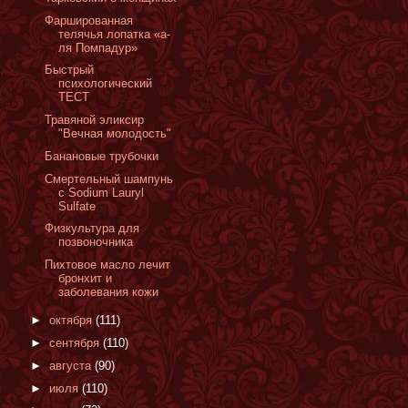
Фаршированная
телячья лопатка «а-
ля Помпадур»
Быстрый
психологический
ТЕСТ
Травяной эликсир
"Вечная молодость"
Банановые трубочки
Смертельный шампунь
с Sodium Lauryl
Sulfate
Физкультура для
позвоночника
Пихтовое масло лечит
бронхит и
заболевания кожи
►
октября
(111)
►
сентября
(110)
►
августа
(90)
►
июля
(110)