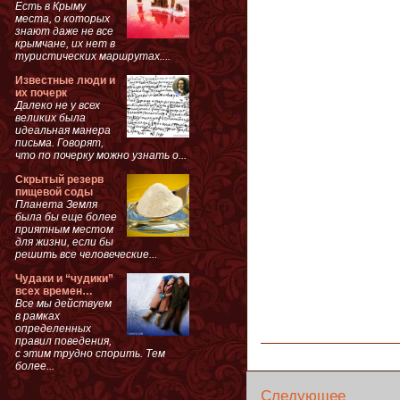
Есть в Крыму
места, о которых
знают даже не все
крымчане, их нет в
туристических маршрутах....
Известные люди и
их почерк
Далеко не у всех
великих была
идеальная манера
письма. Говорят,
что по почерку можно узнать о...
Скрытый резерв
пищевой соды
Планета Земля
была бы еще более
приятным местом
для жизни, если бы
решить все человеческие...
Чудаки и “чудики”
всех времен…
Все мы действуем
в рамках
определенных
правил поведения,
с этим трудно спорить. Тем
более...
Следующее