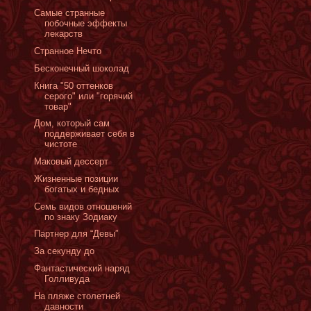
Самые странные
побочные эффекты
лекарств
Странное Нечто
Бесконечный шоколад
Книга "50 оттенков
серого" или "горячий
товар"
Дом, который сам
поддерживает себя в
чистоте
Маковый дессерт
Жизненные позиции
богатых и бедных
Семь видов отношений
по знаку Зодиаку
Партнер для “Девы”
За секунду до
Фантастический наряд
Голливуда
На пляже столетней
давности