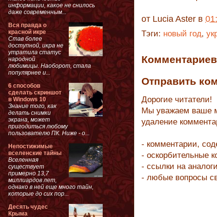
информации, какое не снилось
даже современным...
от
Lucia Aster
в
01
Вся правда о
красной икре
Тэги:
новый год
,
ук
Став более
доступной, икра не
утратила статус
Комментариев 
народной
любимицы. Наоборот, стала
популярнее и...
Отправить ко
6 способов
сделать скриншот
Дорогие читатели!
в Windows 10
Знание того, как
Мы уважаем ваше м
делать снимки
экрана, может
удаление коммента
пригодиться любому
пользователю ПК. Ниже - о...
- комментарии, со
Непостижимые
вселенские тайны
- оскорбительные 
Вселенная
- ссылки на аналог
существует
примерно 13,7
- любые вопросы с
миллиардов лет,
однако в ней еще много тайн,
которые до сих пор...
Десять чудес
Крыма