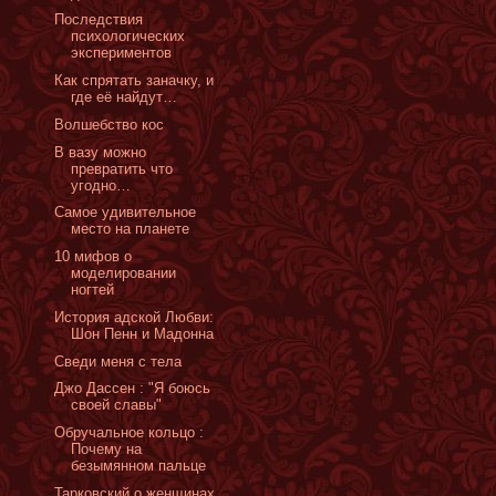
Последствия
психологических
экспериментов
Как спрятать заначку, и
где её найдут…
Волшебство кос
В вазу можно
превратить что
угодно…
Самое удивительное
место на планете
10 мифов о
моделировании
ногтей
История адской Любви:
Шон Пенн и Мадонна
Сведи меня с тела
Джо Дассен : "Я боюсь
своей славы"
Обручальное кольцо :
Почему на
безымянном пальце
Тарковский о женщинах