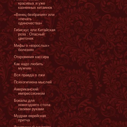
красивых и уже
казненных китаянок
«Венец безбрачия» или
«печать
одиночества»
Гибискус или Китайская
роза : Опасный
цветочек
Мифы о «взрослых»
болезнях
Откровения кассира
Как надо любить
мужчин
Вся правда о лжи
Психогигиена мыслей
Американский
импрессионизм
Бокалы для
новогоднего стола
своими руками
Мудрая еврейская
притча