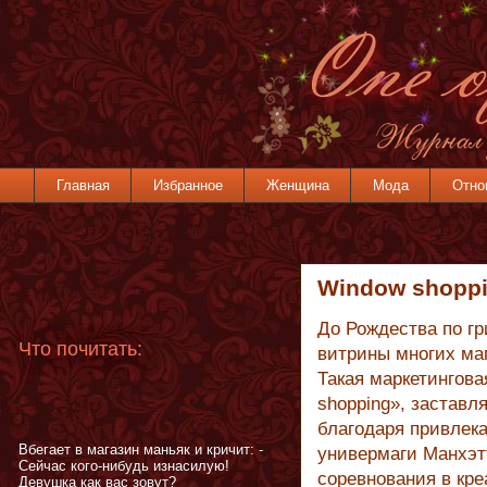
Главная
Избранное
Женщина
Мода
Отно
Window shopp
До Рождества по г
Что почитать:
витрины многих ма
Такая маркетингов
shopping», заставл
благодаря привлека
Вбегает в магазин маньяк и кричит: -
универмаги Манхэт
Сейчас кого-нибудь изнасилую!
соревнования в кр
Девушка как вас зовут?