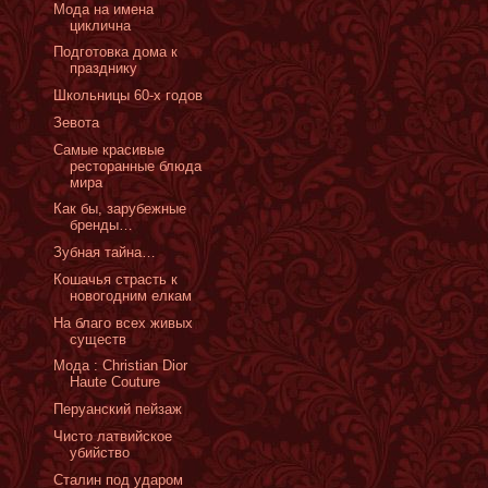
Мода на имена
циклична
Подготовка дома к
празднику
Школьницы 60-х годов
Зевота
Самые красивые
ресторанные блюда
мира
Как бы, зарубежные
бренды…
Зубная тайна…
Кошачья страсть к
новогодним елкам
На благо всех живых
существ
Мода : Christian Dior
Haute Couture
Перуанский пейзаж
Чисто латвийское
убийство
Сталин под ударом