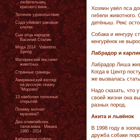
любительниц
красного вина…
Хозяин увёл пса до
Зеленое удовольствие
гибели животного. 
детёныш. Рекс осто
Сода убивает раковые
клетки
Собака и кенгуру ст
Сын отца народов :
Василий Сталин
кенгурёнок не выро
Мода 2014 : Valentino
Spring
Лабрадор и карли
Материнский инстинкт
Лабрадор Лиша жив
животных
Когда в Центр пост
Cтранные границы
же вызвалась стать
Американский взгляд
на русскую сказку
"Морозко"
Надо сказать, что 
13 наиболее полезных
своей жизни она в
открытий
разных пород.
Почему молчит
мужчина?
Акита и львёнок
Два олимпийских
талисмана : Мишка
В 1998 году в зооп
1980 - 2014
дружба собаки поро
Кабачковое суфле