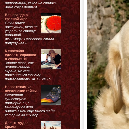
информации, какое не снилось
даже современным...
Вся правда о
красной икре
Став более
доступной, икра не
утратила статус
народной
любимицы. Наоборот, стала
популярнее и...
6 способов
сделать скриншот
в Windows 10
Знание того, как
делать снимки
экрана, может
пригодиться любому
пользователю ПК. Ниже - о...
Непостижимые
вселенские тайны
Вселенная
существует
примерно 13,7
миллиардов лет,
однако в ней еще много тайн,
которые до сих пор...
Десять чудес
Крыма