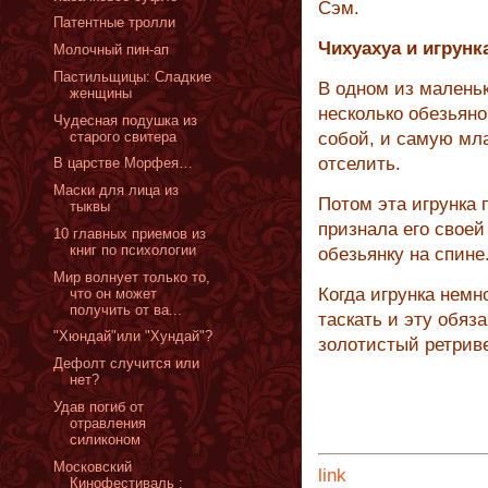
Сэм.
Патентные тролли
Чихуахуа и игрунк
Молочный пин-ап
Пастильщицы: Сладкие
В одном из малень
женщины
несколько обезьяно
Чудесная подушка из
старого свитера
собой, и самую мл
отселить.
В царстве Морфея…
Маски для лица из
Потом эта игрунка 
тыквы
признала его свое
10 главных приемов из
книг по психологии
обезьянку на спине
Мир волнует только то,
Когда игрунка немн
что он может
получить от ва...
таскать и эту обяза
"Хюндай"или "Хундай"?
золотистый ретрив
Дефолт случится или
нет?
Удав погиб от
отравления
силиконом
Московский
link
Кинофестиваль :