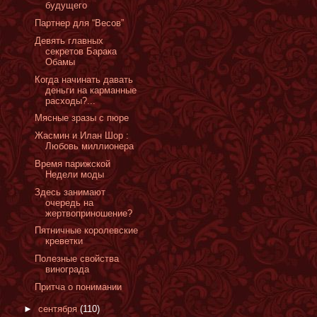
будущего
Партнер для “Весов”
Девять главных
секретов Барака
Обамы
Когда начинать давать
деньги на карманные
расходы?...
Мясные зразы с пюре
Жасмин и Илан Шор :
Любовь миллионера
Время парижской
Недели моды
Здесь занимают
очередь на
жертвоприношение?
Пятничные королевские
креветки
Полезные свойства
винограда
Притча о понимании
►
сентября
(110)