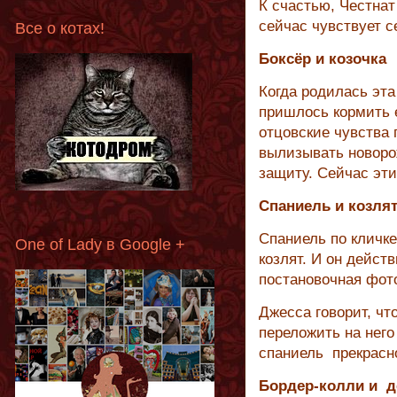
К счастью, Честна
сейчас чувствует 
Все о котах!
Боксёр и козочка
Когда родилась эта 
пришлось кормить е
отцовские чувства 
вылизывать новоро
защиту. Сейчас эти
Спаниель и козля
Спаниель по кличк
One of Lady в Google +
козлят. И он дейст
постановочная фот
Джесса говорит, чт
переложить на нег
спаниель прекрасн
Бордер-колли и д