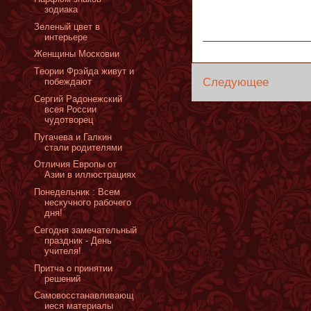
зодиака
Зеленый цвет в
интерьере
Женщины Московии
Tеории Фрэйда живут и
Следующее
побеждают
Сергий Радонежский
всея России
чудотворец
Пугачева и Галкин
стали родителями
Отличия Европы от
Азии в иллюстрациях
Понедельник : Всем
нескучного рабочего
дня!
Сегодня замечательный
праздник - День
учителя!
Притча о принятии
решений
Самовосстанавливающ
иеся материалы