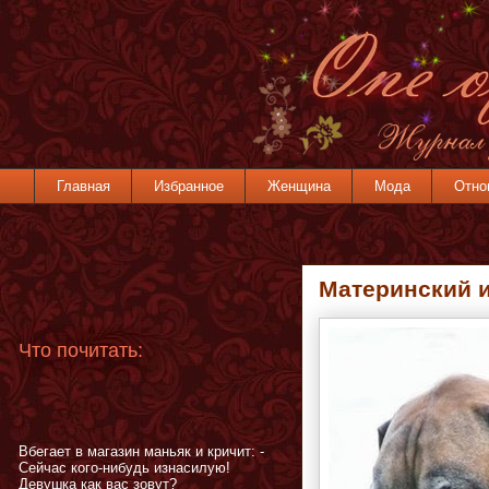
Главная
Избранное
Женщина
Мода
Отно
Материнский 
Что почитать:
Вбегает в магазин маньяк и кричит: -
Сейчас кого-нибудь изнасилую!
Девушка как вас зовут?