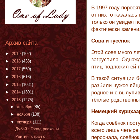
В 1997 году порося
от них отказалась 
только он увидел п
фактически замени
Сова и гусёнок
Архив сайта
Этой сове много ле
►
2019
(102)
загрустила. Однаж
►
2018
(438)
птиц подложил ей г
►
2017
(550)
►
2016
(616)
В такой ситуации 
►
2015
(1031)
разбили чужое яйцо
►
2014
(1301)
родное и с вылуп
тёплые родственны
▼
2013
(1275)
►
декабря
(85)
Немецкий курцхаа
►
ноября
(108)
▼
октября
(111)
Когда совёнок пост
Дубай : Город роскоши
всего лишь четыре 
Рейтинг стран с
персонала, совёнок