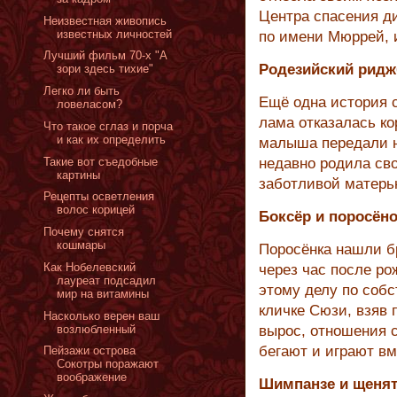
Центра спасения ди
Неизвестная живопись
известных личностей
по имени Мюррей, и
Лучший фильм 70-x "А
Родезийский ридж
зори здесь тихие"
Легко ли быть
Ещё одна история с
ловеласом?
лама отказалась к
Что такое сглаз и порча
и как их определить
малыша передали н
Такие вот съедобные
недавно родила сво
картины
заботливой матерь
Рецепты осветления
волос корицей
Боксёр и поросён
Почему снятся
кошмары
Поросёнка нашли 
Как Нобелевский
через час после р
лауреат подсадил
этому делу по соб
мир на витамины
кличке Сюзи, взяв 
Насколько верен ваш
возлюбленный
вырос, отношения с
бегают и играют вм
Пейзажи острова
Сокотры поражают
воображение
Шимпанзе и щеня