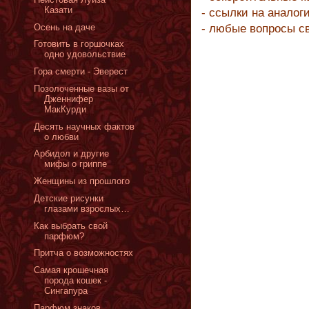
Казати
- ссылки на аналог
Осень на даче
- любые вопросы с
Готовить в горшочках
одно удовольствие
Гора смерти - Эверест
Позолоченные вазы от
Дженнифер
МакКурди
Десять научных фактов
о любви
Арбидол и другие
мифы о гриппе
Женщины из прошлого
Детские рисунки
глазами взрослых…
Как выбрать свой
парфюм?
Притча о возможностях
Самая крошечная
порода кошек -
Сингапура
Парфюм знаков