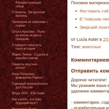
Похожие материал
Юмористический
обзор
Фестиваль соб
Стигматы: Загадочная
болезнь
В “ловушке лю
Запеканка из кабачков с
сыром
Зверский пози
Ольга Аросева : Ушла
из жизни актриса-
праздник
от
Lucia Aster
в
23
У каждого чека есть
Тэги:
животные
своя история
Марис Лиепa : Судьба в
коробке спичек
Комментариев 
Секреты вкусных
котлет
Отправить ко
Анна Лопухина :
фаворитка Павла I
Дорогие читатели!
Сценарий апокалипсиса
Мы уважаем ваше м
для России
удаление коммента
Мода 2014 : Elie Saab
Как узнать, кто ваш
- комментарии, со
будущий муж?
- оскорбительные 
Неистовая Луиза