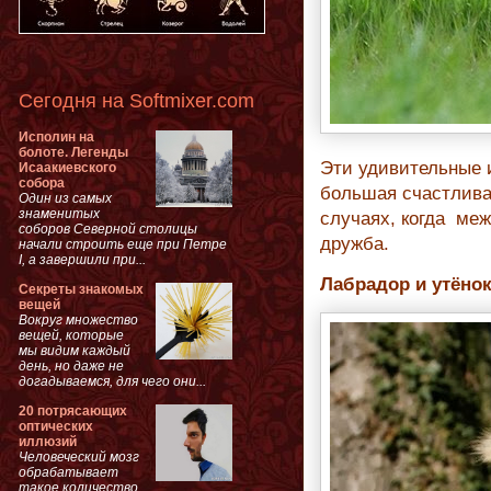
Сегодня на Softmixer.com
Исполин на
болоте. Легенды
Эти удивительные и
Исаакиевского
собора
большая счастливая
Один из самых
знаменитых
случаях, когда ме
соборов Северной столицы
дружба.
начали строить еще при Петре
I, а завершили при...
Лабрадор и утёно
Секреты знакомых
вещей
Вокруг множество
вещей, которые
мы видим каждый
день, но даже не
догадываемся, для чего они...
20 потрясающих
оптических
иллюзий
Человеческий мозг
обрабатывает
такое количество