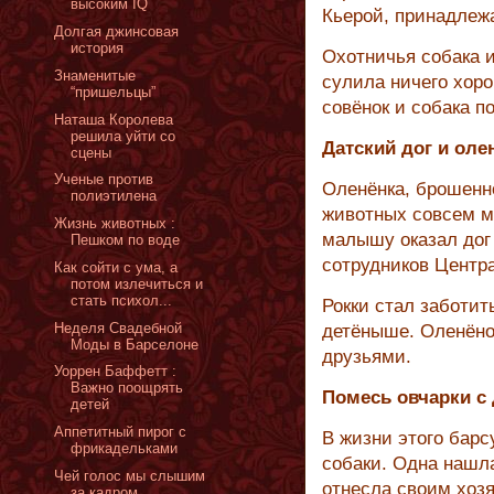
высоким IQ
Кьерой, принадлеж
Долгая джинсовая
история
Охотничья собака и
Знаменитые
сулила ничего хор
“пришельцы”
совёнок и собака п
Наташа Королева
решила уйти со
Датский дог и оле
сцены
Ученые против
Оленёнка, брошенн
полиэтилена
животных совсем 
Жизнь животных :
малышу оказал дог 
Пешком по воде
сотрудников Центра
Как сойти с ума, а
потом излечиться и
стать психол...
Рокки стал заботит
Неделя Свадебной
детёныше. Оленёно
Моды в Барселоне
друзьями.
Уоррен Баффетт :
Важно поощрять
Помесь овчарки с
детей
Аппетитный пирог с
В жизни этого барс
фрикадельками
собаки. Одна нашла
Чей голос мы слышим
отнесла своим хоз
за кадром