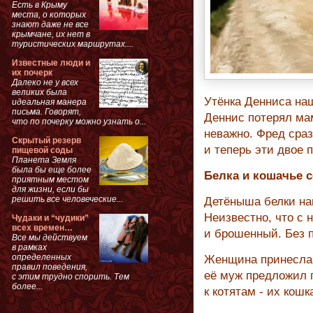
Есть в Крыму
места, о которых
знают даже не все
крымчане, их нет в
туристических маршрутах....
Известные люди и
их почерк
Далеко не у всех
великих была
Утёнка Денниса наш
идеальная манера
письма. Говорят,
Деннис потерял мам
что по почерку можно узнать о...
неважно. Фред сраз
Скрытый резерв
и теперь эти двое 
пищевой соды
Планета Земля
была бы еще более
Белка и кошачье 
приятным местом
для жизни, если бы
решить все человеческие...
Детёныша белки на
Неизвестно, что с 
Чудаки и “чудики”
всех времен…
и брошенный. Без 
Все мы действуем
в рамках
определенных
Женщина принесла 
правил поведения,
её муж предложил п
с этим трудно спорить. Тем
более...
к котятам - их кошк