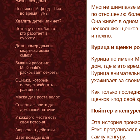
Жизнь без дома
Многие шимпанзе в
Пенсионный фонд : Пир
во время чумы
по отношению боле
Она живёт в одном 
Хвалить детей или нет?
нескольких щенков,
Пятницу не любит тот,
кто работает в
и нежно.
субботу
Даже номер дома и
Курица и щенки р
квартиры имеют
смысл
Курица по имени Ма
Бывший работник
дом, где в это вре
McDonald’s
раскрывает секреты
Курица внимательн
ухаживает за свои
Ошибки, которые
следует избегать в
разговоре
Как только последн
Маска для роста волос
щенков «под своё к
Список лекарств для
домашней аптечки
Пойнтер и кенгурё
У каждого места есть
Эта история произ
своя история
Рекс прогуливался 
Аюрведа в действии
самку кенгуру.
Цвет помады для