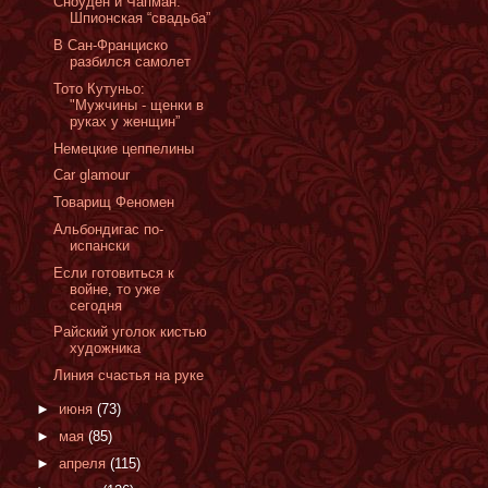
Сноуден и Чапман:
Шпионская “свадьба”
В Сан-Франциско
разбился самолет
Тото Кутуньо:
"Мужчины - щенки в
руках у женщин”
Немецкие цеппелины
Сar glamour
Товарищ Феномен
Альбондигас по-
испански
Если готовиться к
войне, то уже
сегодня
Райский уголок кистью
художника
Линия счастья на руке
►
июня
(73)
►
мая
(85)
►
апреля
(115)