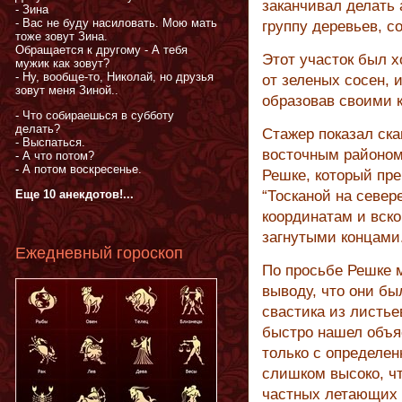
заканчивал делать
- Зина
- Вас не буду насиловать. Мою мать
группу деревьев, с
тоже зовут Зина.
Обращается к другому - А тебя
Этот участок был х
мужик как зовут?
- Ну, вообще-то, Николай, но друзья
от зеленых сосен, 
зовут меня Зиной..
образовав своими 
- Что собираешься в субботу
делать?
Стажер показал ск
- Выспаться.
восточным районом
- А что потом?
- А потом воскресенье.
Решке, который пр
Еще 10 анекдотов!...
“Тосканой на север
координатам и вско
загнутыми концами
Ежедневный гороскоп
По просьбе Решке 
выводу, что они бы
свастика из листье
быстро нашел объя
только с определе
слишком высоко, ч
частных летающих 