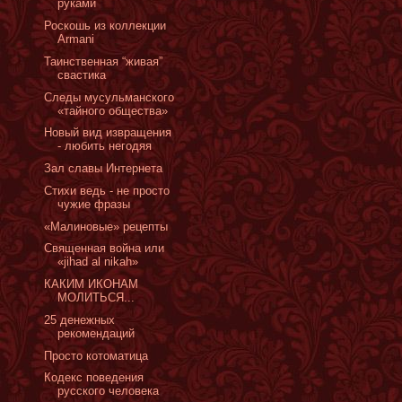
руками
Роскошь из коллекции
Armani
Таинственная “живая”
свастика
Cледы мусульманского
«тайного общества»
Новый вид извращения
- любить негодяя
Зал славы Интернета
Стихи ведь - не просто
чужие фразы
«Малиновые» рецепты
Священная война или
«jihad al nikah»
КАКИМ ИКОНАМ
МОЛИТЬСЯ...
25 денежных
рекомендаций
Просто котоматица
Кодекс поведения
русского человека