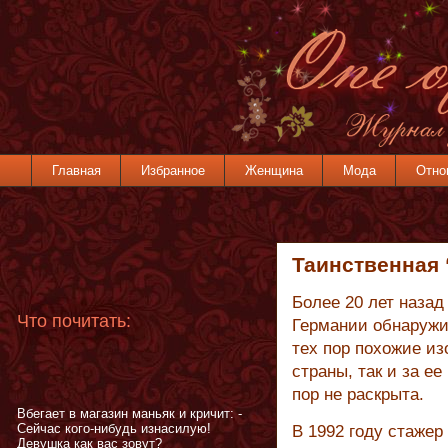
Главная
Избранное
Женщина
Мода
Отно
Таинственная 
Более 20 лет наза
Что почитать:
Германии обнаружил
тех пор похожие из
страны, так и за е
пор не раскрыта.
Вбегает в магазин маньяк и кричит: -
Сейчас кого-нибудь изнасилую!
В 1992 году стаже
Девушка как вас зовут?