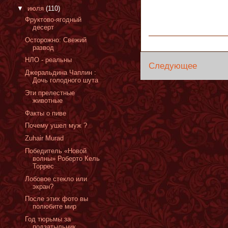
▼
июля
(110)
Фруктово-ягодный
десерт
Осторожно: Свежий
развод
НЛО - реальны
Следующее
Джеральдина Чаплин :
Дочь голодного шута
Эти прелестные
животные
Факты о пиве
Почему ушел муж ?
Zuhair Murad
Победитель «Новой
волны» Роберто Кель
Торрес
Лобовое стекло или
экран?
После этих фото вы
полюбите мир
Год тюрьмы за
подзатыльник