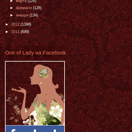
►
марта
(126)
►
февраля
(128)
►
января
(134)
►
2012
(1398)
►
2011
(699)
One of Lady на Facebook