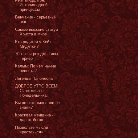
Кейт Миддлтон:
История одной
принцессы
Венчание - серьезный
шаг
Самые высокие статуи
Христа в мире
Кто родится у Кейт
Мидлтон?
70 тысяч роз для Тины
Тернер
Калым: По чём нынче
невеста?
Легенды Наполеона
ДОБРОЕ УТРО ВСЕМ!
Счастливого
Понедельника!
Вы вот сколько слов не
знали?
Красивая женщина -
дар от богов
Позвольте мысли
«растечься»