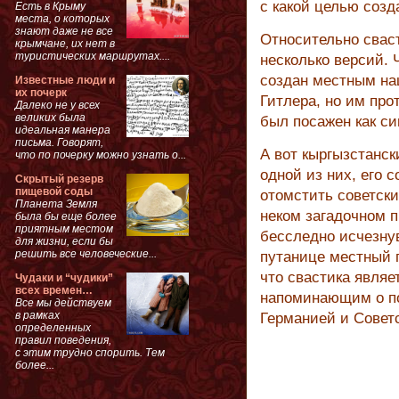
с какой целью созд
Есть в Крыму
места, о которых
знают даже не все
Относительно свас
крымчане, их нет в
туристических маршрутах....
несколько версий. 
создан местным на
Известные люди и
их почерк
Гитлера, но им про
Далеко не у всех
великих была
был посажен как си
идеальная манера
письма. Говорят,
А вот кыргызстанск
что по почерку можно узнать о...
одной из них, его 
Скрытый резерв
пищевой соды
отомстить советски
Планета Земля
неком загадочном п
была бы еще более
приятным местом
бесследно исчезну
для жизни, если бы
решить все человеческие...
путанице местный 
что свастика являе
Чудаки и “чудики”
всех времен…
напоминающим о по
Все мы действуем
в рамках
Германией и Совет
определенных
правил поведения,
с этим трудно спорить. Тем
более...