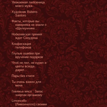
Уважаемая любовница
моего мужа…
Художник Rubens
Santoro
Факты, которые вы
наверняка не знали о
«Щелкунчике...
Нобелевская премия
ждет Сноудена
Конфискация
телефонов
Глупые ошибки при
вручении подарков
Чтоб не пил, не курил и
цветы всегда
дарил…
Пары без стиля
Ты очень важен для
меня
Говяжье мясо : Запас
энергии организму
Limoncello
(Лимончелло) своими