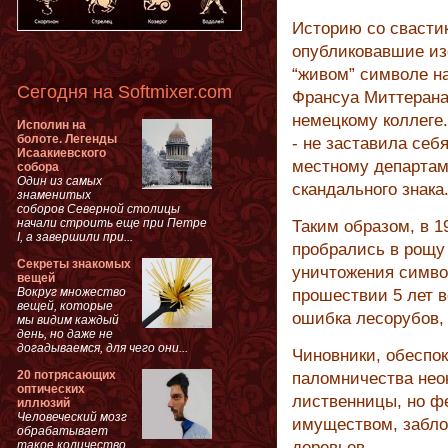
Историю со свасти
опубликовавшие из
“живом” символе н
Сегодня на Softmixer.com
Франсуа Миттерана
немецкому коллеге.
Исполин на
болоте. Легенды
- не заставила себ
Исаакиевского
местному департам
собора
Один из самых
скандального знака
знаменитых
соборов Северной столицы
начали строить еще при Петре
Таким образом, в 1
I, а завершили при...
пробрались в рощу
Секреты знакомых
уничтожения символ
вещей
Вокруг множество
прошествии 5 лет в
вещей, которые
ошибка лесорубов, 
мы видим каждый
день, но даже не
догадываемся, для чего они...
Чиновники, обеспок
20 потрясающих
паломничества нео
оптических
лиственницы, но ф
иллюзий
Человеческий мозг
имуществом, забло
обрабатывает
такое количество
деревьев.