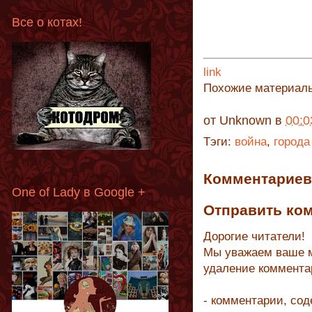
Все о котах!
link
Похожие материал
от
Unknown
в
00:0
Тэги:
война
,
города
Комментариев 
One of Lady в Google +
Отправить ко
Дорогие читатели!
Мы уважаем ваше м
удаление коммента
- комментарии, со