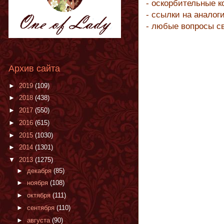
- оскорбительные 
- ссылки на аналог
- любые вопросы с
Архив сайта
►
2019
(109)
►
2018
(438)
►
2017
(550)
►
2016
(615)
►
2015
(1030)
►
2014
(1301)
▼
2013
(1275)
►
декабря
(85)
►
ноября
(108)
►
октября
(111)
►
сентября
(110)
►
августа
(90)