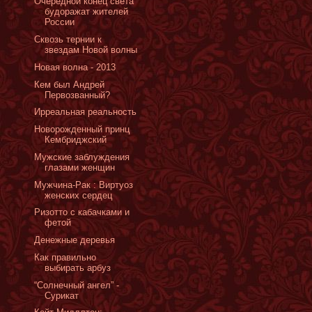
Очередной конец света
будоражат жителей
России
Сквозь тернии к
звездам Новой волны
Новая волна - 2013
Кем был Андрей
Первозванный?
Ирреальная реальность
Новорожденный принц
Кембриджский
Мужские заблуждения
глазами женщин
Мужчина-Рак : Виртуоз
женских сердец
Ризотто с кабачками и
фетой
Денежные деревья
Как правильно
выбирать арбуз
“Солнечный ангел” -
Сурикат