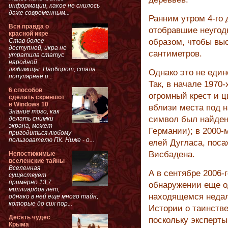
информации, какое не снилось
даже современным...
Ранним утром 4-го 
Вся правда о
отобравшие неугод
красной икре
Став более
образом, чтобы вы
доступной, икра не
сантиметров.
утратила статус
народной
любимицы. Наоборот, стала
Однако это не един
популярнее и...
Так, в начале 1970
6 способов
огромный крест и 
сделать скриншот
в Windows 10
вблизи места под н
Знание того, как
символ был найден 
делать снимки
экрана, может
Германии); в 2000-
пригодиться любому
пользователю ПК. Ниже - о...
елей Дугласа, поса
Висбадена.
Непостижимые
вселенские тайны
Вселенная
А в сентябре 2006-
существует
примерно 13,7
обнаружении еще од
миллиардов лет,
находящемся недал
однако в ней еще много тайн,
которые до сих пор...
Истории о таинств
Десять чудес
поскольку эксперты
Крыма