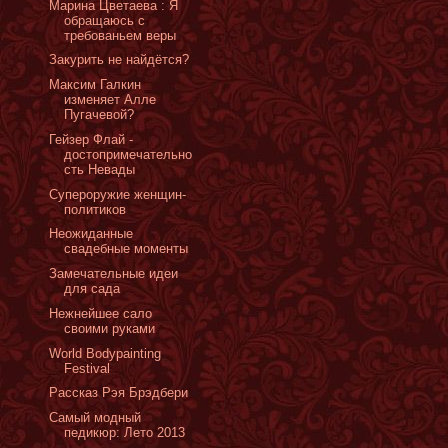
Марина Цветаева : Я
обращаюсь с
требованьем веры
Закурить не найдётся?
Максим Галкин
изменяет Алле
Пугачевой?
Гейзер Флай -
достопримечательно
сть Невады
Супероружие женщин-
политиков
Неожиданные
свадебные моменты
Замечательные идеи
для сада
Нежнейшее сало
своими руками
World Bodypainting
Festival
Рассказ Рэя Брэдбери
Самый модный
педикюр: Лето 2013