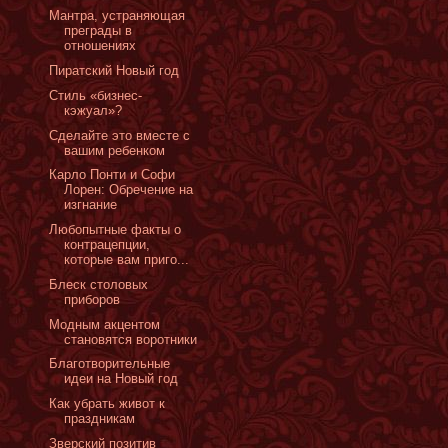
Мантра, устраняющая
преграды в
отношениях
Пиратский Новый год
Стиль «бизнес-
кэжуал»?
Сделайте это вместе с
вашим ребенком
Карло Понти и Софи
Лорен: Обречение на
изгнание
Любопытные факты о
контрацепции,
которые вам приго...
Блеск столовых
приборов
Модным акцентом
становятся воротники
Благотворительные
идеи на Новый год
Как убрать живот к
праздникам
Зверский позитив