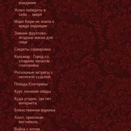
рождения
Успел победить в
себе… зверя
Мари Кюри не знала о
вреде радиации
Зимние фруктово-
ягодные маски для
лица
Секреты сервировки
Кольмар : Город со
сладким запахом
глинтвейна
Роскошные актрисы с
нелегкой судьбой
Победа Екатерины
Курс лечения обиды
Куда угодно, где нет
интернета
Божественное варенье
Холл, прихожая,
вестибюль...
Война с котом…