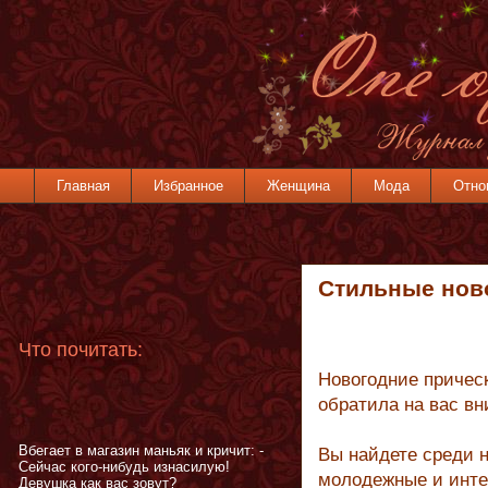
Главная
Избранное
Женщина
Мода
Отно
Cтильные нов
Что почитать:
Новогодние прическ
обратила на вас вн
Вбегает в магазин маньяк и кричит: -
Вы найдете среди н
Сейчас кого-нибудь изнасилую!
молодежные и инте
Девушка как вас зовут?