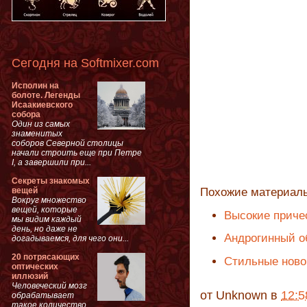
Сегодня на Softmixer.com
Исполин на
болоте. Легенды
Исаакиевского
собора
Один из самых
знаменитых
соборов Северной столицы
начали строить еще при Петре
I, а завершили при...
Секреты знакомых
вещей
Похожие материал
Вокруг множество
вещей, которые
Высокие причес
мы видим каждый
день, но даже не
Андрогинный об
догадываемся, для чего они...
20 потрясающих
Cтильные ново
оптических
иллюзий
Человеческий мозг
от
Unknown
в
12:5
обрабатывает
такое количество