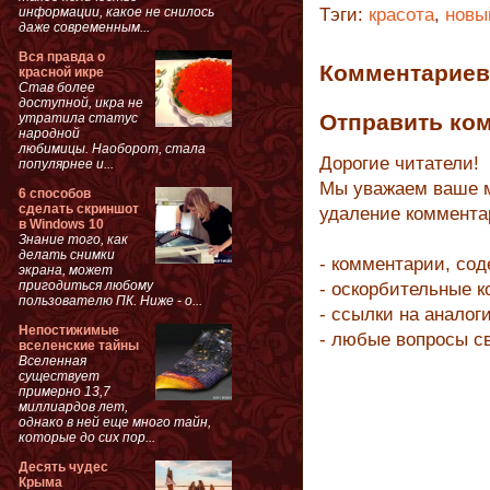
информации, какое не снилось
Тэги:
красота
,
новы
даже современным...
Вся правда о
Комментариев 
красной икре
Став более
доступной, икра не
Отправить ко
утратила статус
народной
любимицы. Наоборот, стала
Дорогие читатели!
популярнее и...
Мы уважаем ваше м
6 способов
сделать скриншот
удаление коммента
в Windows 10
Знание того, как
делать снимки
- комментарии, со
экрана, может
пригодиться любому
- оскорбительные 
пользователю ПК. Ниже - о...
- ссылки на аналог
Непостижимые
- любые вопросы с
вселенские тайны
Вселенная
существует
примерно 13,7
миллиардов лет,
однако в ней еще много тайн,
которые до сих пор...
Десять чудес
Крыма