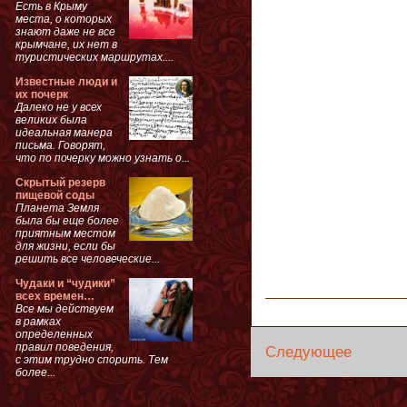
Есть в Крыму
места, о которых
знают даже не все
крымчане, их нет в
туристических маршрутах....
Известные люди и
их почерк
Далеко не у всех
великих была
идеальная манера
письма. Говорят,
что по почерку можно узнать о...
Скрытый резерв
пищевой соды
Планета Земля
была бы еще более
приятным местом
для жизни, если бы
решить все человеческие...
Чудаки и “чудики”
всех времен…
Все мы действуем
в рамках
определенных
правил поведения,
Следующее
с этим трудно спорить. Тем
более...