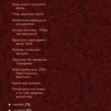
Храп может испортить
жизнь
У вас анализы трупа
Необычное варенье из
мандаринов
Оксана Костина : Я Вас
так измучила!
Идеи для новогоднего
меню 2016
Любовь готова все
прощать
Пророчества монахини
Серафимы
Новогодняя ночь 2016 :
Приготовьтесь
блистать!
Какой жир полезен
Посмотри в эти глаза -
и ты там увидишь
целый мир
►
ноября
(76)
►
октября
(83)