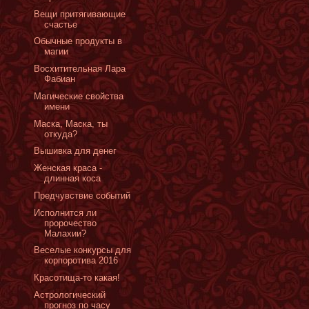
Вещи притягивающие
счастье
Обычные продукты в
магии
Восхитительная Лара
Фабиан
Магические свойства
имени
Маска, Маска, ты
откуда?
Вышивка для денег
Женская краса -
длинная коса
Предчувствие событий
Исполнится ли
пророчество
Малахии?
Веселые конкурсы для
корпоротива 2016
Красотища-то какая!
Астрологический
прогноз по часу