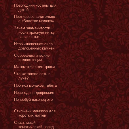
Новогодний костюм для
детей
Противовоспалительно
е «Золотое молоко»
Зачем знаменитости
носят красную нитку
на запястье...
Необыкновенная сила
драгоценных камней
Сюрреалистические
иллюстрации
Математические трюки
Что же такого есть в
луке?
Прогноз монахов Тибета
Новогодняя депрессия
Попробуй наконец это
…
Стильный маникюр для
коротких ногтей
Счастливый
тематический наряд