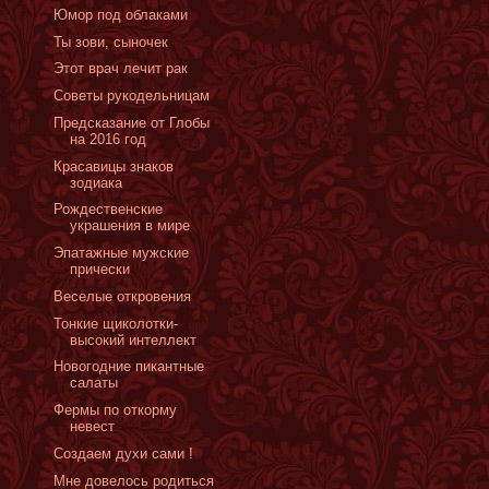
Юмор под облаками
Ты зови, сыночек
Этот врач лечит рак
Советы рукодельницам
Предсказание от Глобы
на 2016 год
Красавицы знаков
зодиака
Рождественские
украшения в мире
Эпатажные мужские
прически
Веселые откровения
Тонкие щиколотки-
высокий интеллект
Новогодние пикантные
салаты
Фермы по откорму
невест
Создаем духи сами !
Мне довелось родиться