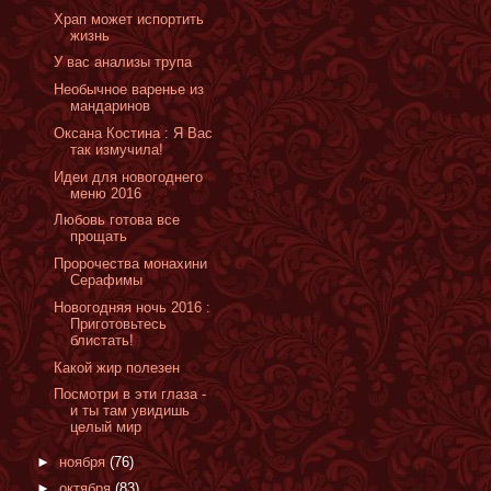
Храп может испортить
жизнь
У вас анализы трупа
Необычное варенье из
мандаринов
Оксана Костина : Я Вас
так измучила!
Идеи для новогоднего
меню 2016
Любовь готова все
прощать
Пророчества монахини
Серафимы
Новогодняя ночь 2016 :
Приготовьтесь
блистать!
Какой жир полезен
Посмотри в эти глаза -
и ты там увидишь
целый мир
►
ноября
(76)
►
октября
(83)