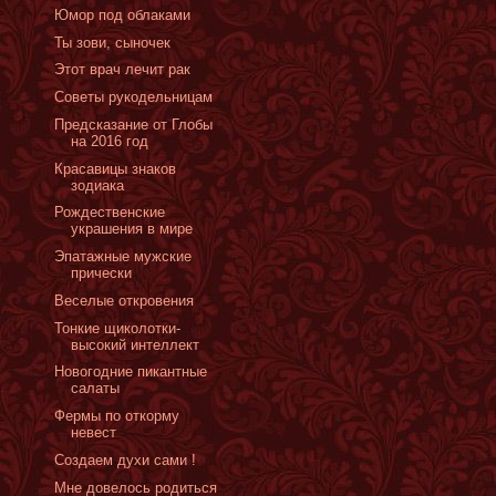
Юмор под облаками
Ты зови, сыночек
Этот врач лечит рак
Советы рукодельницам
Предсказание от Глобы
на 2016 год
Красавицы знаков
зодиака
Рождественские
украшения в мире
Эпатажные мужские
прически
Веселые откровения
Тонкие щиколотки-
высокий интеллект
Новогодние пикантные
салаты
Фермы по откорму
невест
Создаем духи сами !
Мне довелось родиться