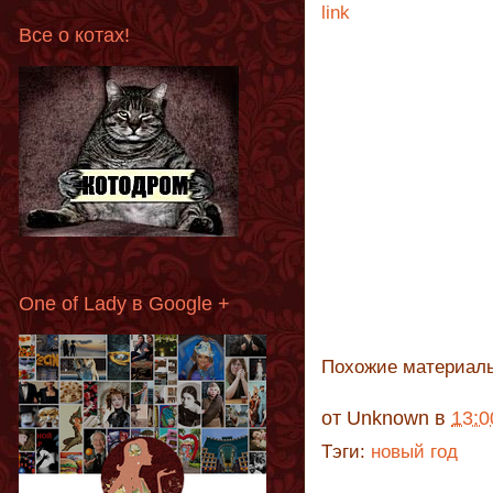
link
Все о котах!
One of Lady в Google +
Похожие материал
от
Unknown
в
13:0
Тэги:
новый год