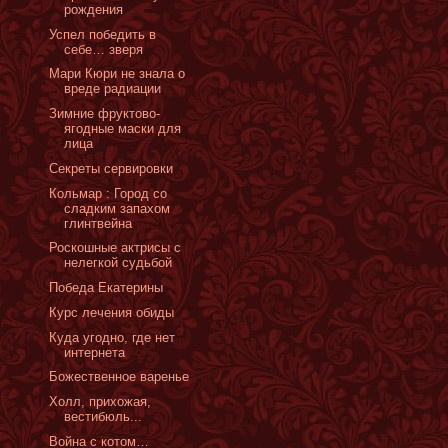
рождения
Успел победить в
себе… зверя
Мари Кюри не знала о
вреде радиации
Зимние фруктово-
ягодные маски для
лица
Секреты сервировки
Кольмар : Город со
сладким запахом
глинтвейна
Роскошные актрисы с
нелегкой судьбой
Победа Екатерины
Курс лечения обиды
Куда угодно, где нет
интернета
Божественное варенье
Холл, прихожая,
вестибюль...
Война с котом…