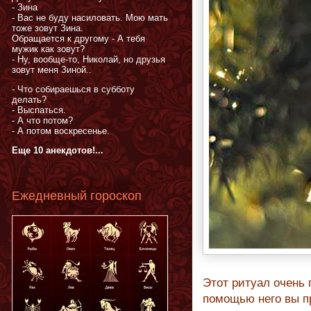
- Зина
- Вас не буду насиловать. Мою мать
тоже зовут Зина.
Обращается к другому - А тебя
мужик как зовут?
- Ну, вообще-то, Николай, но друзья
зовут меня Зиной..
- Что собираешься в субботу
делать?
- Выспаться.
- А что потом?
- А потом воскресенье.
Еще 10 анекдотов!...
Ежедневный гороскоп
Этот ритуал очень 
помощью него вы п