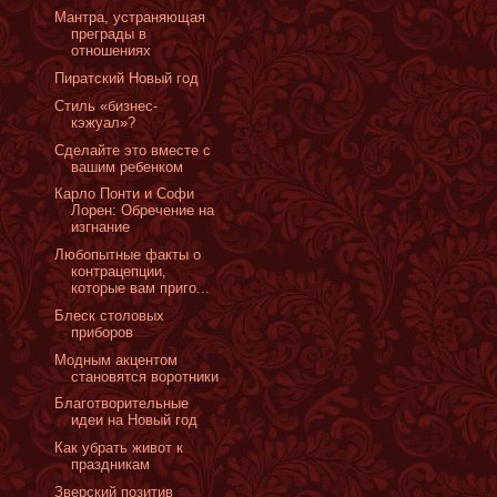
Мантра, устраняющая
преграды в
отношениях
Пиратский Новый год
Стиль «бизнес-
кэжуал»?
Сделайте это вместе с
вашим ребенком
Карло Понти и Софи
Лорен: Обречение на
изгнание
Любопытные факты о
контрацепции,
которые вам приго...
Блеск столовых
приборов
Модным акцентом
становятся воротники
Благотворительные
идеи на Новый год
Как убрать живот к
праздникам
Зверский позитив