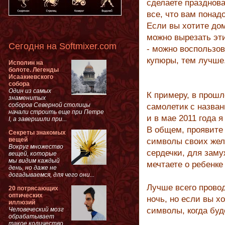
сделаете празднова
все, что вам понад
Если вы хотите до
можно вырезать эт
Сегодня на Softmixer.com
- можно воспользов
купюры, тем лучше
Исполин на
болоте. Легенды
Исаакиевского
собора
Один из самых
К примеру, в прошл
знаменитых
соборов Северной столицы
самолетик с назван
начали строить еще при Петре
и в мае 2011 года 
I, а завершили при...
В общем, проявите
Секреты знакомых
вещей
символы своих жел
Вокруг множество
сердечки, для заму
вещей, которые
мы видим каждый
мечтаете о ребенке
день, но даже не
догадываемся, для чего они...
Лучше всего прово
20 потрясающих
оптических
ночь, но если вы х
иллюзий
Человеческий мозг
символы, когда буд
обрабатывает
такое количество