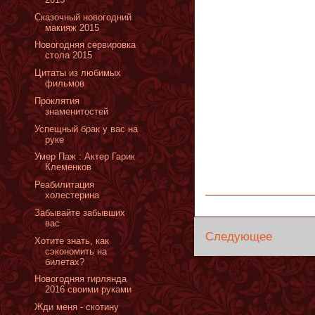
Сказочный новогодний
макияж 2015
Новогодняя сервировка
стола 2015
Цитаты из любимых
фильмов
Проклятия
знаменитостей
Успещный брак у вас на
руке
Умер Паж : Актер Гарик
Клеменков
Реабилитация
холестерина
Забывайте забывших
вас
Следующее
Хотите знать, как
сэкономить на
билетах?
Новогодняя гирлянда
2016 своими руками
Жди меня - скотину