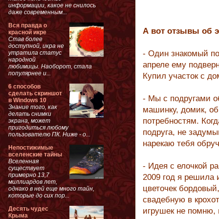
информации, какое не снилось
даже современным...
Вся правда о
А вот отзывы об э
красной икре
Став более
доступной, икра не
- Один знакомый по
утратила статус
народной
апреле ему подве
любимицы. Наоборот, стала
популярнее и...
Купил участок с до
6 способов
сделать скриншот
- Мы с подругами о
в Windows 10
Знание того, как
машинку, домик, обр
делать снимки
потребностям. Когд
экрана, может
пригодиться любому
подруга, не задумы
пользователю ПК. Ниже - о...
нарекаю тебя обру
Непостижимые
вселенские тайны
Вселенная
- Идея с елочкой р
существует
примерно 13,7
2009 год я решила 
миллиардов лет,
цветочек бордовый,
однако в ней еще много тайн,
которые до сих пор...
свадебную в крохот
Десять чудес
игрушек не помню, 
Крыма