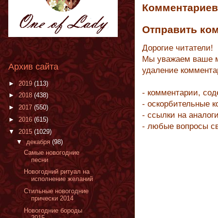
Комментариев 
Отправить ко
Дорогие читатели!
Мы уважаем ваше м
Архив сайта
удаление коммента
►
2019
(113)
- комментарии, со
►
2018
(438)
- оскорбительные 
►
2017
(550)
- ссылки на аналог
►
2016
(615)
- любые вопросы с
▼
2015
(1029)
▼
декабря
(98)
Самые новогодние
песни
Новогодний ритуал на
исполнение желаний
Cтильные новогодние
прически 2014
Новогодние бороды
2015