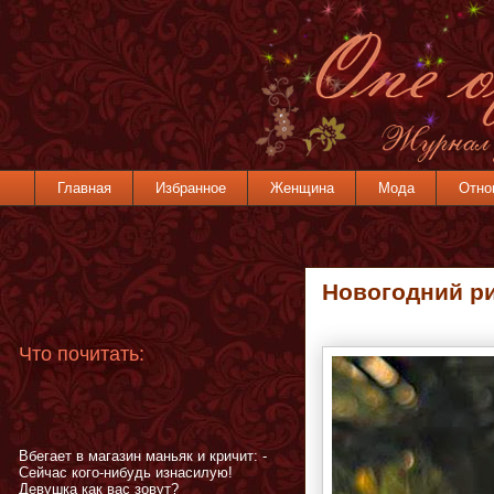
Главная
Избранное
Женщина
Мода
Отно
Новогодний ри
Что почитать:
Вбегает в магазин маньяк и кричит: -
Сейчас кого-нибудь изнасилую!
Девушка как вас зовут?