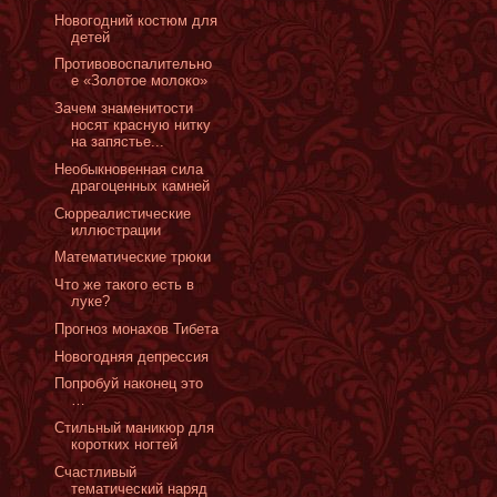
Новогодний костюм для
детей
Противовоспалительно
е «Золотое молоко»
Зачем знаменитости
носят красную нитку
на запястье...
Необыкновенная сила
драгоценных камней
Сюрреалистические
иллюстрации
Математические трюки
Что же такого есть в
луке?
Прогноз монахов Тибета
Новогодняя депрессия
Попробуй наконец это
…
Стильный маникюр для
коротких ногтей
Счастливый
тематический наряд