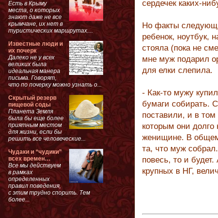
сердечек каких-нибу
Есть в Крыму
места, о которых
знают даже не все
крымчане, их нет в
Но факты следующие
туристических маршрутах....
ребенок, ноутбук, 
Известные люди и
стояла (пока не см
их почерк
Далеко не у всех
мне муж подарил ор
великих была
для елки слепила.
идеальная манера
письма. Говорят,
что по почерку можно узнать о...
- Как-то мужу купи
Скрытый резерв
бумаги собирать. С
пищевой соды
Планета Земля
поставили, и в том
была бы еще более
приятным местом
которым они долго н
для жизни, если бы
женищине. В общем 
решить все человеческие...
та, что муж собрал.
Чудаки и “чудики”
всех времен…
повесь, то и будет.
Все мы действуем
крупных в НГ, вели
в рамках
определенных
правил поведения,
с этим трудно спорить. Тем
более...