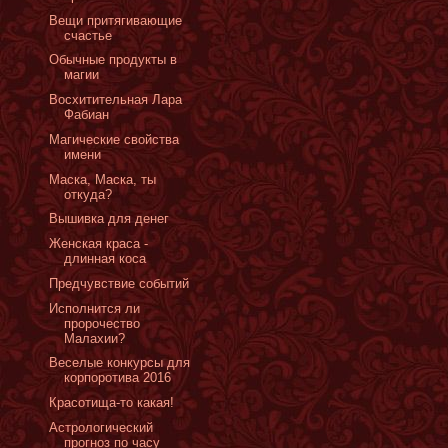
Вещи притягивающие
счастье
Обычные продукты в
магии
Восхитительная Лара
Фабиан
Магические свойства
имени
Маска, Маска, ты
откуда?
Вышивка для денег
Женская краса -
длинная коса
Предчувствие событий
Исполнится ли
пророчество
Малахии?
Веселые конкурсы для
корпоротива 2016
Красотища-то какая!
Астрологический
прогноз по часу