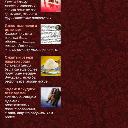
Есть в Крыму
места, о которых
знают даже не все
крымчане, их нет в
туристических маршрутах....
Известные люди и
их почерк
Далеко не у всех
великих была
идеальная манера
письма. Говорят,
что по почерку можно узнать о...
Скрытый резерв
пищевой соды
Планета Земля
была бы еще более
приятным местом
для жизни, если бы
решить все человеческие...
Чудаки и “чудики”
всех времен…
Все мы действуем
в рамках
определенных
правил поведения,
с этим трудно спорить. Тем
более...