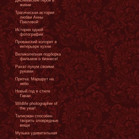
Диснеевские герои в
жизни
Трагическая история
любви Анны
Павловой
История одной
фотографии
Прованский колорит в
интерьере кухни
Великолепная подборка
фильмов о бизнесе!
Рахат-лукум своими
руками
Притча: Маршрут на
небо
Новый год в стиле
Гаваи
Wildlife photographer of
the year!
Талисман способен
творить зловредные
вещи
Музыка удивительная