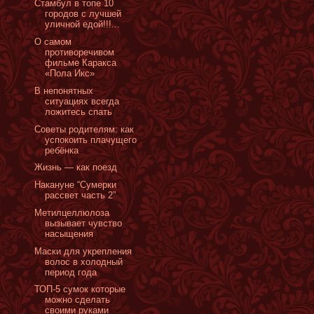
Стамбул в топе 10
городов с лучшей
уличной едой!!!...
О самом
противоречивом
фильме Каракса
«Пола Икс»
В непонятных
ситуациях всегда
ложитесь спать
Советы родителям: как
успокоить плачущего
ребёнка
Жизнь — как поезд
Накануне “Сумерки
рассвет часть 2”
Метилцеллюлоза
вызывает чувство
насыщения
Маски для укрепления
волос в холодный
период года
ТОП-5 сумок которые
можно сделать
своими руками