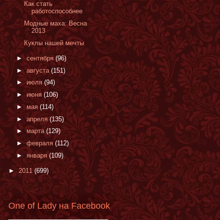
Как стать
работоспособнее
Модные маха: Весна
2013
Куклы нашей мечты
►
сентября
(96)
►
августа
(151)
►
июля
(94)
►
июня
(106)
►
мая
(114)
►
апреля
(135)
►
марта
(129)
►
февраля
(112)
►
января
(109)
►
2011
(699)
One of Lady на Facebook