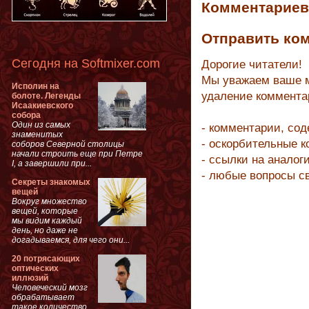
Комментариев 
Отправить ко
Сегодня на Softmixer.com
Дорогие читатели!
Мы уважаем ваше м
Исполин на
удаление коммента
болоте. Легенды
Исаакиевского
собора
Один из самых
- комментарии, со
знаменитых
- оскорбительные 
соборов Северной столицы
начали строить еще при Петре
- ссылки на аналог
I, а завершили при...
- любые вопросы с
Секреты знакомых
вещей
Вокруг множество
вещей, которые
мы видим каждый
день, но даже не
догадываемся, для чего они...
20 потрясающих
оптических
иллюзий
Человеческий мозг
обрабатывает
такое количество