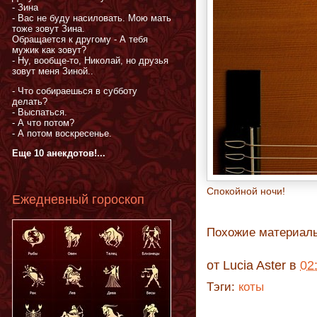
- Зина
- Вас не буду насиловать. Мою мать
тоже зовут Зина.
Обращается к другому - А тебя
мужик как зовут?
- Ну, вообще-то, Николай, но друзья
зовут меня Зиной..
- Что собираешься в субботу
делать?
- Выспаться.
- А что потом?
- А потом воскресенье.
Еще 10 анекдотов!...
Cпокойной ночи!
Ежедневный гороскоп
Похожие материал
от
Lucia Aster
в
02
Тэги:
коты