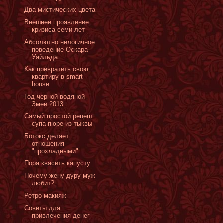
Два мистических цвета
Внешнее проявление
кризиса семи лет
Абсолютно нелогичное
поведение Оскара
Уайльда
Как превратить свою
квартиру в smart
house
Год черной водяной
Змеи 2013
Самый простой рецепт
супа-пюре из тыквы
Ботокс делает
отношения
"прохладными"
Пора квасить капусту
Почему жену-дуру муж
любит?
Ретро-макияж
Советы для
привлечения денег