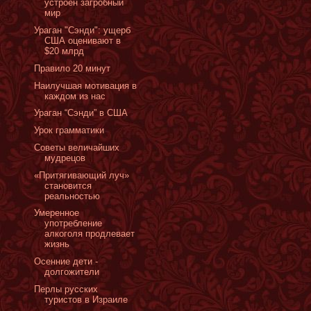
устроен загробный
мир
Ураган "Сэнди": ущерб
США оценивают в
$20 млрд
Правило 20 минут
Наилучшая мотивация в
каждом из нас
Ураган “Сэнди” в США
Урок грамматики
Советы величайших
мудрецов
«Притягивающий луч»
становится
реальностью
Умеренное
употребление
алкоголя продлевает
жизнь
Осенние дети -
долгожители
Перлы русских
туристов в Израиле