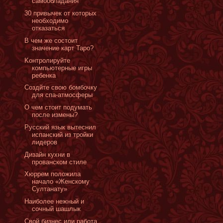
самообладания
30 привычек от которых
необходимо
отказаться
В чем же состоит
значение карт Таро?
Kонтролируйте
компьютерные игры
ребенка
Создйте свою бомбочку
для спа-атмосферы
О чем стоит подумать
после измены?
Русский язык вытеснил
испанский из тройки
лидеров
Дизайн кухни в
прованском стиле
Хюррем положила
начало «Женскому
Султанату»
Наиболее нежный и
сочный шашлык
Свой бизнес или работа