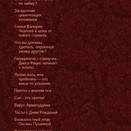
по найму?
Загадочная
цивилизация
великанов
Семья Валерия
Чкалова в шоке от
нового сериала
Что вы должны
сделать, опрокинув
рюмку-другую?
Гиперреалист-самоучка
Диего Фацио начинал
с эскизо...
Любая боль или
проблема — это
какое-то указание
Притча о верном псе
Сон - это святое!
Вирус Армагеддона
Тосты c Днем Рождения
Безжалостный план
Оксаны Пушкиной