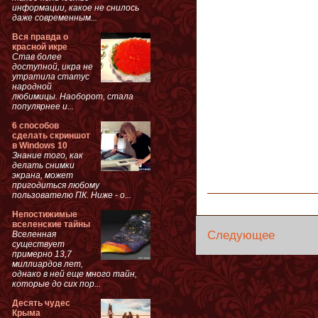
информации, какое не снилось
даже современным...
Вся правда о
красной икре
Став более
доступной, икра не
утратила статус
народной
любимицы. Наоборот, стала
популярнее и...
6 способов
сделать скриншот
в Windows 10
Знание того, как
делать снимки
экрана, может
пригодиться любому
пользователю ПК. Ниже - о...
Непостижимые
вселенские тайны
Следующее
Вселенная
существует
примерно 13,7
миллиардов лет,
однако в ней еще много тайн,
которые до сих пор...
Десять чудес
Крыма