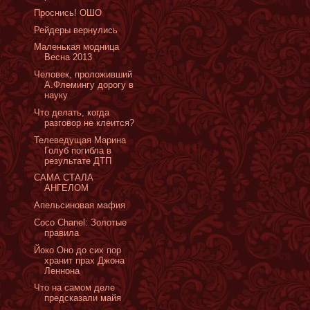
Проснись! ОШО
Рейдеры вернулись
Маленькая модница
Весна 2013
Человек, проложивший
А.Флемингу дорогу в
науку
Что делать, когда
разговор не клеится?
Телеведущая Марина
Голуб погибла в
результате ДТП
САМА СТАЛА
АНГЕЛОМ
Aпельсиновая мафия
Coco Chanel: Золотые
правила
Йоко Оно до сих пор
хранит прах Джона
Леннона
Что на самом деле
предсказали майя