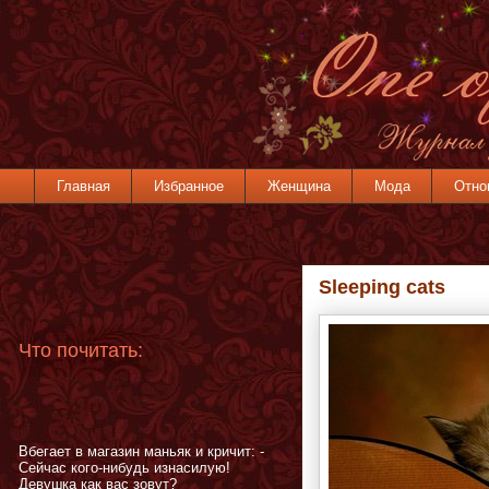
Главная
Избранное
Женщина
Мода
Отно
Sleeping cats
Что почитать:
Вбегает в магазин маньяк и кричит: -
Сейчас кого-нибудь изнасилую!
Девушка как вас зовут?