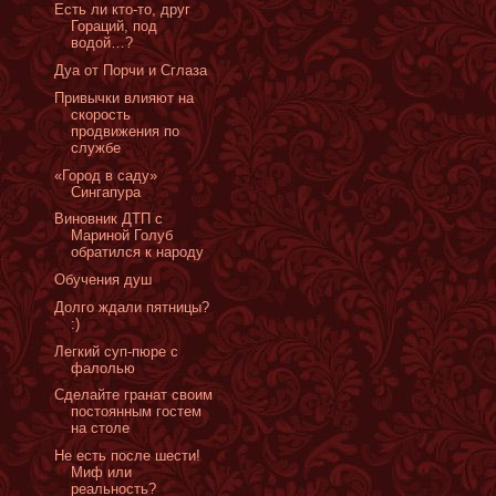
Есть ли кто-то, друг
Гораций, под
водой…?
Дуа от Порчи и Сглаза
Привычки влияют на
скорость
продвижения по
службе
«Город в саду»
Сингапура
Виновник ДТП с
Мариной Голуб
обратился к народу
Обучения душ
Долго ждали пятницы?
:)
Легкий суп-пюре с
фалолью
Сделайте гранат своим
постоянным гостем
на столе
Не есть после шести!
Миф или
реальность?