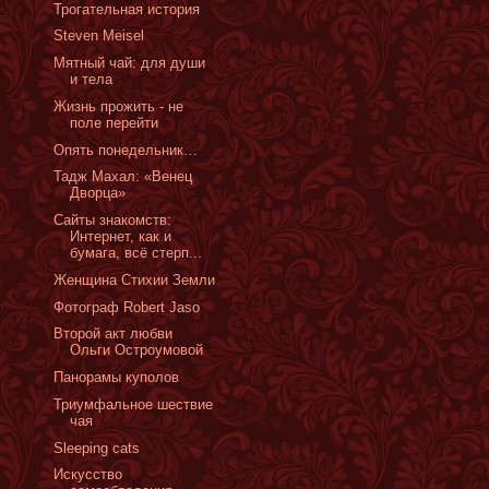
Трогательная история
Steven Meisel
Мятный чай: для души
и тела
Жизнь прожить - не
поле перейти
Опять понедельник…
Тадж Махал: «Венец
Дворца»
Сайты знакомств:
Интернет, как и
бумага, всё стерп...
Женщина Стихии Земли
Фотограф Robert Jaso
Второй акт любви
Ольги Остроумовой
Панорамы кyполов
Триумфальное шествие
чая
Sleeping cats
Искусство