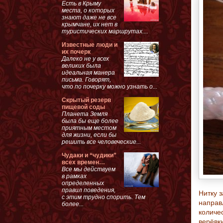
Есть в Крыму
места, о которых
знают даже не все
крымчане, их нет в
туристических маршрутах....
Известные люди и
их почерк
Далеко не у всех
великих была
идеальная манера
письма. Говорят,
что по почерку можно узнать о...
Скрытый резерв
пищевой соды
Планета Земля
была бы еще более
приятным местом
для жизни, если бы
решить все человеческие...
Чудаки и “чудики”
всех времен…
Все мы действуем
в рамках
определенных
правил поведения,
Нитку 
с этим трудно спорить. Тем
направ
более...
количе
верёвки