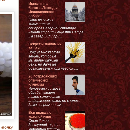
Исполин на
болоте. Легенды
Исаакиевского
собора
Один из самых
знаменитых
соборов Северной столицы
начали строить еще при Петре
I, а завершили при...
Секреты знакомых
вещей
Вокруг множество
вещей, которые
мы видим каждый
день, но даже не
догадываемся, для чего они...
20 потрясающих
оптических
иллюзий
Человеческий мозг
обрабатывает
такое количество
информации, какое не снилось
даже современным...
Вся правда о
красной икре
Став более
доступной, икра не
 иголку
утратила статус