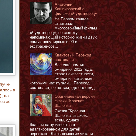
Анатолий
Кашпировский о
фильме «Чудотворец»
На Первом канале
стартовал
многосерийный фильм
«Чудотворец», по сюжету
напоминающий историю жизни двух
самых популярных в 90-е
экстрасенсов...
Квантовый Переход
состоялся…
Все ещё помнят
ожидания 2012 года,
страх неизвестности,
ожидания катаклизм,
которыми нас пугали… Переход
пучки
состоялся, но не там, где его ожид...
алось в
), на
Оригинальная версия
сказки "Красная
ез её
Шапочка"
Сказка "Красная
Шапочка" знакома
всем, однако
большинству известна в
адаптированном для детей
пересказе. Лишь немногие читали