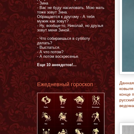
- Зина
- Вас не буду насиловать. Мою мать
тоже зовут Зина.
Обращается к другому - А тебя
мужик как зовут?
- Ну, вообще-то, Николай, но друзья
зовут меня Зиной..
- Что собираешься в субботу
делать?
- Выспаться.
- А что потом?
- А потом воскресенье.
Еще 10 анекдотов!...
Данная
Ежедневный гороскоп
ковыля
конце п
русский
ведома