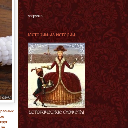
загрузка...
Истории из истории
 разных
рое
круг
сле