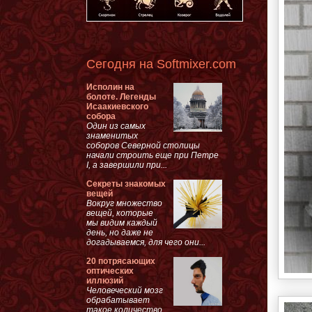
Сегодня на Softmixer.com
Исполин на
болоте. Легенды
Исаакиевского
собора
Один из самых
знаменитых
соборов Северной столицы
начали строить еще при Петре
I, а завершили при...
Секреты знакомых
вещей
Вокруг множество
вещей, которые
мы видим каждый
день, но даже не
догадываемся, для чего они...
20 потрясающих
оптических
иллюзий
Человеческий мозг
обрабатывает
такое количество