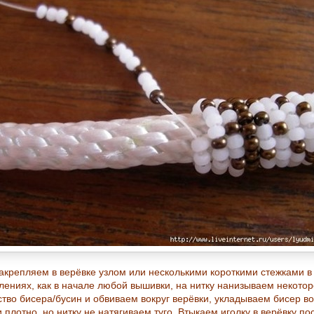
закрепляем в верёвке узлом или несколькими короткими стежками в
лениях, как в начале любой вышивки, на нитку нанизываем некото
ство бисера/бусин и обвиваем вокруг верёвки, укладываем бисер во
 плотно, но нитку не натягиваем туго. Втыкаем иголку в верёвку по