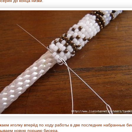
серин до конца низки.
каем иголку вперёд по ходу работы в две последние набранные б
зываем новую порцию бисера.