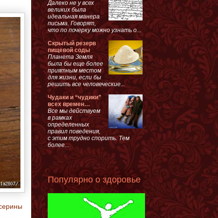
Далеко не у всех
великих была
идеальная манера
письма. Говорят,
что по почерку можно узнать о...
Скрытый резерв
пищевой соды
Планета Земля
была бы еще более
приятным местом
для жизни, если бы
решить все человеческие...
Чудаки и “чудики”
всех времен…
Все мы действуем
в рамках
определенных
правил поведения,
с этим трудно спорить. Тем
более...
Популярно о здоровье
исерины