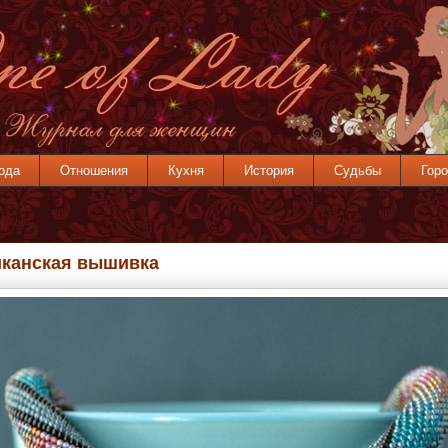
ода
Отношения
Кухня
История
Судьбы
Горо
канская вышивка