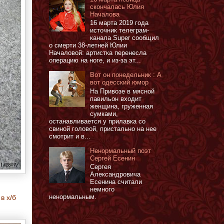
скончалась Юлия
Началова
16 марта 2019 года
источник телеграм-
канала Super сообщил
о смерти 38-летней Юлии
Началовой: артистка перенесла
операцию на ноге, и из-за эт...
Вот он понедельник : А
вот одесский юмор
На Привозе в мясной
павильон входит
женщина, груженная
сумками,
останавливается у прилавка со
свиной головой, пристально на нее
смотрит и в...
Ненормальный поэт
Сергей Есенин
Сергея
Александровича
Есенина считали
немного
ненормальным.
в х/б