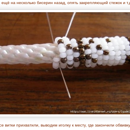
 ещё на несколько бисерин назад, опять закрепляющий стежок и т.
се витки прихватили, выводим иголку к месту, где закончили обвивку