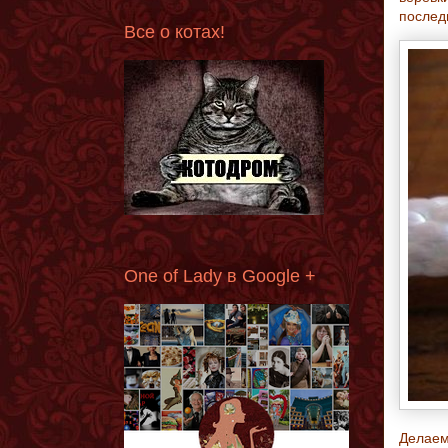
послед
Все о котах!
One of Lady в Google +
Делаем