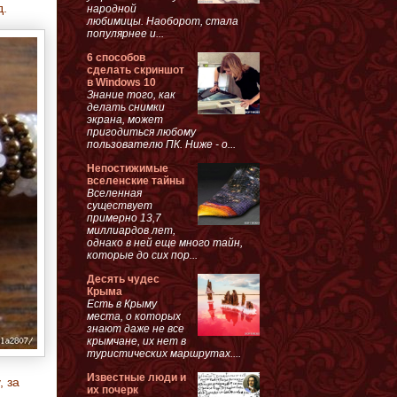
д.
народной
любимицы. Наоборот, стала
популярнее и...
6 способов
сделать скриншот
в Windows 10
Знание того, как
делать снимки
экрана, может
пригодиться любому
пользователю ПК. Ниже - о...
Непостижимые
вселенские тайны
Вселенная
существует
примерно 13,7
миллиардов лет,
однако в ней еще много тайн,
которые до сих пор...
Десять чудес
Крыма
Есть в Крыму
места, о которых
знают даже не все
крымчане, их нет в
туристических маршрутах....
Известные люди и
, за
их почерк