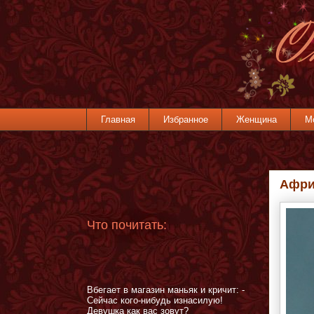
Главная
Избранное
Женщина
М
Афри
Что почитать:
Вбегает в магазин маньяк и кричит: -
Сейчас кого-нибудь изнасилую!
Девушка как вас зовут?