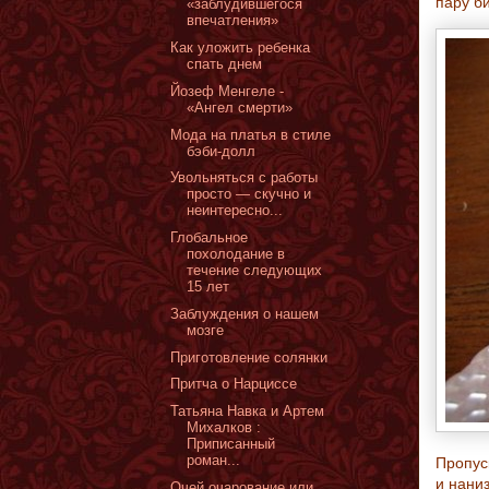
пару би
«заблудившегося
впечатления»
Как уложить ребенка
спать днем
Йозеф Менгеле -
«Ангел смерти»
Мода на платья в стиле
бэби-долл
Увольняться с работы
просто — скучно и
неинтересно...
Глобальное
похолодание в
течение следующих
15 лет
Заблуждения о нашем
мозге
Приготовление солянки
Притча о Нарциссе
Татьяна Навка и Артем
Михалков :
Приписанный
роман...
Пропус
и нани
Очей очарование или