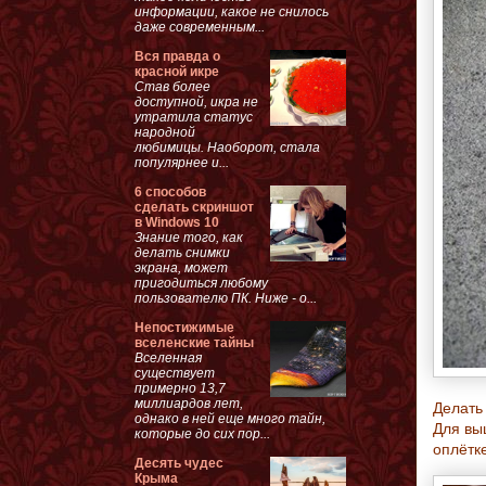
информации, какое не снилось
даже современным...
Вся правда о
красной икре
Став более
доступной, икра не
утратила статус
народной
любимицы. Наоборот, стала
популярнее и...
6 способов
сделать скриншот
в Windows 10
Знание того, как
делать снимки
экрана, может
пригодиться любому
пользователю ПК. Ниже - о...
Непостижимые
вселенские тайны
Вселенная
существует
примерно 13,7
миллиардов лет,
Делать
однако в ней еще много тайн,
Для вы
которые до сих пор...
оплётк
Десять чудес
Крыма