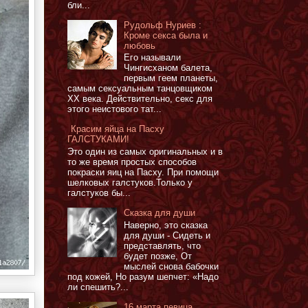
бли...
Рудольф Нуриев :
Кроме секса была и
любовь
Его называли
Чингисханом балета,
первым геем планеты,
самым сексуальным танцовщиком
XX века. Действительно, секс для
этого неистового тат...
Красим яйца на Пасху
ГАЛСТУКАМИ!
Это один из самых оригинальных и в
то же время простых способов
покраски яиц на Пасху. При помощи
шелковых галстуков.Только у
галстуков бы...
Сказка для души
Наверно, это сказка
для души - Сидеть и
представлять, что
будет позже, От
мыслей снова бабочки
под кожей, Но разум шепчет: «Надо
ли спешить?...
16 марта певица