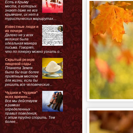
Есть в Крыму
места, о которых
знают даже не все
крымчане, их нет в
туристических маршрутах....
Известные люди и
их почерк
Далеко не у всех
великих была
идеальная манера
письма. Говорят,
что по почерку можно узнать о...
Скрытый резерв
пищевой соды
Планета Земля
была бы еще более
приятным местом
для жизни, если бы
решить все человеческие...
Чудаки и “чудики”
всех времен…
Все мы действуем
в рамках
определенных
правил поведения,
с этим трудно спорить. Тем
более...