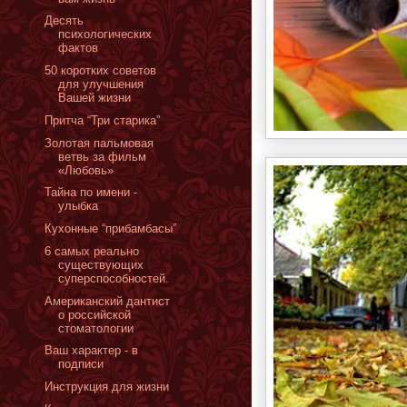
Десять
психологических
фактов
50 коротких советов
для улучшения
Вашей жизни
Притча “Три старика”
Золотая пальмовая
ветвь за фильм
«Любовь»
Тайна по имени -
улыбка
Кухонные “прибамбасы”
6 самых реально
существующих
суперспособностей.
Американский дантист
о российской
стоматологии
Ваш характер - в
подписи
Инструкция для жизни