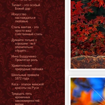
Талант - это особый
Божий дар
Искусство
наслаждаться
любовью
Стиль винтаж - это
просто ваш
собственный стиль
Думайте только о
хорошем - всё
обязательно
сбудетс...
Инна Бурдученко :
Проклятая роль
Удивительные
природные пейзажи
Школьные правила
1872 года
Коса - эталон женской
красоты на Руси
Тридцать пять
ироничных
закономерностей
жизни