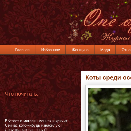
Главная
Избранное
Женщина
Мода
Отно
Коты среди о
Что почитать:
Вбегает в магазин маньяк и кричит: -
Сейчас кого-нибудь изнасилую!
Девушка как вас зовут?