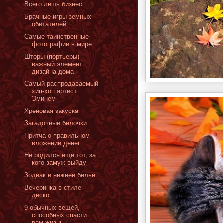
Всего лишь бизнес…
Брачные игры земных
обитателей
Самые таинственные
фотографии в мире
Шторы (портьеры) -
важный элемент
дизайна дома
Cамый распродаваемый
хип-хоп артист
Эминем
Хреновая закуска
Загадочные белочки
Притча о правильном
вложении денег
Не родился еще тот, за
кого замуж выйду
Зодиак и нижнее бельё
Вечеринка в стиле
диско
9 обычных вещей,
способных спасти
вам жизнь