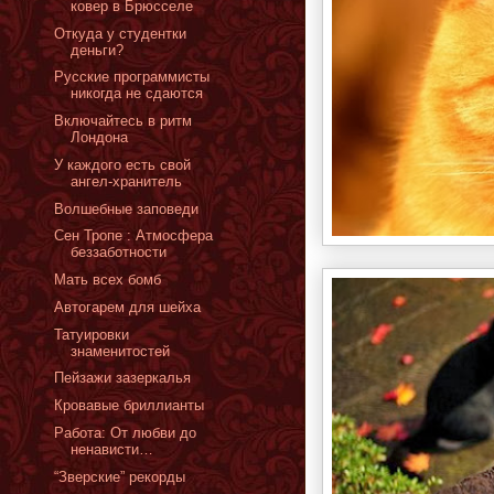
ковер в Брюсселе
Oткуда у студентки
деньги?
Русские программисты
никогда не сдаются
Включайтесь в ритм
Лондона
У каждого есть свой
ангел-хранитель
Волшебные заповеди
Сен Тропе : Атмосфера
беззаботности
Мать всех бомб
Автогарем для шейха
Татуировки
знаменитостей
Пейзажи зазеркалья
Кровавые бриллианты
Работа: От любви до
ненависти…
“Зверские” рекорды