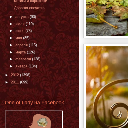
Котики и наркотики…
Дорогая опечатка
►
августа
(90)
►
июля
(110)
►
июня
(73)
►
мая
(85)
►
апреля
(115)
►
марта
(126)
►
февраля
(128)
►
января
(134)
►
2012
(1398)
►
2011
(699)
One of Lady на Facebook