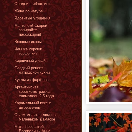
Оладьи с яблоками
Жена по натуре
Ядовитые угощения
Мы тонем! Скорей
запирайте
пассажиров!
Вязаные иконы
Чем же хороши
горшочки?
Кирпичный дизайн
Сладкий рецепт
латышской кухни
Куклы из фарфора
Аргентинская
короткометражка
снималась 2,5 года
Карамельный кекс с
штрейзелем
О чем молятся люди в
маленьком Дамаске
Мать Пресвятой
Богородицы Анна