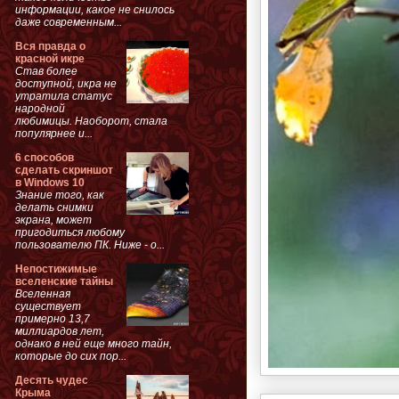
информации, какое не снилось
даже современным...
Вся правда о
красной икре
Став более
доступной, икра не
утратила статус
народной
любимицы. Наоборот, стала
популярнее и...
6 способов
сделать скриншот
в Windows 10
Знание того, как
делать снимки
экрана, может
пригодиться любому
пользователю ПК. Ниже - о...
Непостижимые
вселенские тайны
Вселенная
существует
примерно 13,7
миллиардов лет,
однако в ней еще много тайн,
которые до сих пор...
Десять чудес
Крыма