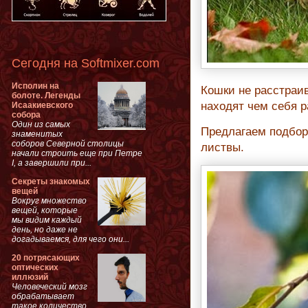
Сегодня на Softmixer.com
Исполин на
Кошки не расстраив
болоте. Легенды
находят чем себя р
Исаакиевского
собора
Один из самых
Предлагаем подбор
знаменитых
соборов Северной столицы
листвы.
начали строить еще при Петре
I, а завершили при...
Секреты знакомых
вещей
Вокруг множество
вещей, которые
мы видим каждый
день, но даже не
догадываемся, для чего они...
20 потрясающих
оптических
иллюзий
Человеческий мозг
обрабатывает
такое количество