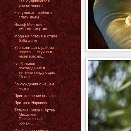
«заблудившегося
впечатления»
Как уложить ребенка
спать днем
Йозеф Менгеле -
«Ангел смерти»
Мода на платья в стиле
бэби-долл
Увольняться с работы
просто — скучно и
неинтересно...
Глобальное
похолодание в
течение следующих
15 лет
Заблуждения о нашем
мозге
Приготовление солянки
Притча о Нарциссе
Татьяна Навка и Артем
Михалков :
Приписанный
роман...
Очей очарование или