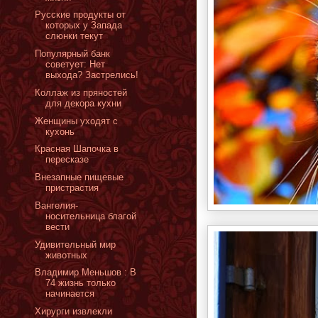
Русские продукты от
которых у Запада
слюнки текут
Популярный банк
советует: Нет
выхода? Застрелись!
Коллаж из пряностей
для декора кухни
Женщины уходят с
кухонь
Красная Шапочка в
пересказе
Внезапные пищевые
пристрастия
Вангелия-
носительница благой
вести
Удивительный мир
животных
Владимир Меньшов : В
74 жизнь только
начинается
Хирурги извлекли