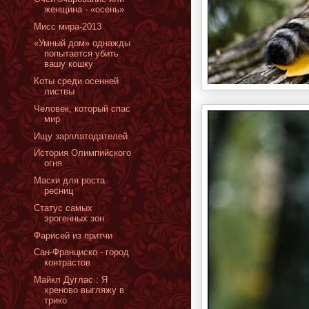
женщина - «осень»
Мисс мира-2013
«Умный дом» однажды
попытается убить
вашу кошку
Коты среди осенней
листвы
Человек, который спас
мир
Ищу зарплатодателей
История Олимпийского
огня
Маски для роста
ресниц
Cтатус самых
эрогенных зон
Фарисей из притчи
Сан-Франциско - город
контрастов
Майкл Дуглас : Я
хреново выгляжу в
трико