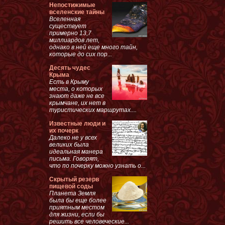
Непостижимые
вселенские тайны
Вселенная
существует
примерно 13,7
миллиардов лет,
однако в ней еще много тайн,
которые до сих пор...
Десять чудес
Крыма
Есть в Крыму
места, о которых
знают даже не все
крымчане, их нет в
туристических маршрутах....
Известные люди и
их почерк
Далеко не у всех
великих была
идеальная манера
письма. Говорят,
что по почерку можно узнать о...
Скрытый резерв
пищевой соды
Планета Земля
была бы еще более
приятным местом
для жизни, если бы
решить все человеческие...