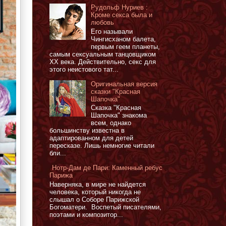
Рудольф Нуриев :
Кроме секса была и
любовь
Его называли
Чингисханом балета,
первым геем планеты,
самым сексуальным танцовщиком
XX века. Действительно, секс для
этого неистового тат...
Оригинальная версия
сказки "Красная
Шапочка"
Сказка "Красная
Шапочка" знакома
всем, однако
большинству известна в
адаптированном для детей
пересказе. Лишь немногие читали
бли...
Нотр-Дам де Пари: Каменный ребус
Парижа
Наверняка, в мире не найдется
человека, который никогда не
слышал о Соборе Парижской
Богоматери. Воспетый писателями,
поэтами и композитор...