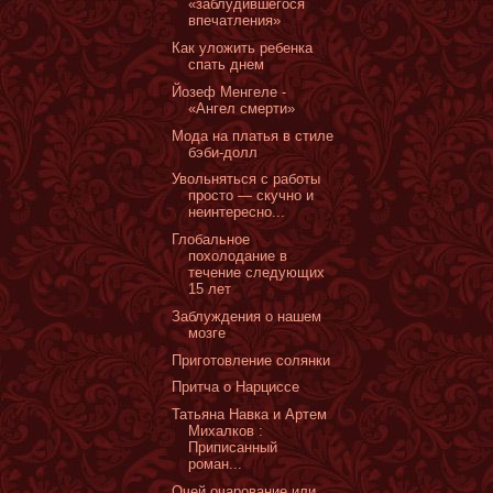
«заблудившегося
впечатления»
Как уложить ребенка
спать днем
Йозеф Менгеле -
«Ангел смерти»
Мода на платья в стиле
бэби-долл
Увольняться с работы
просто — скучно и
неинтересно...
Глобальное
похолодание в
течение следующих
15 лет
Заблуждения о нашем
мозге
Приготовление солянки
Притча о Нарциссе
Татьяна Навка и Артем
Михалков :
Приписанный
роман...
Очей очарование или