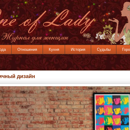
ода
Отношения
Кухня
История
Судьбы
Горо
ичный дизайн