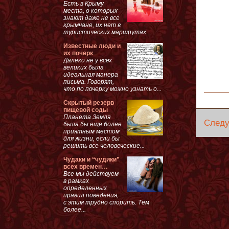
Есть в Крыму
места, о которых
знают даже не все
крымчане, их нет в
туристических маршрутах....
Известные люди и
их почерк
Далеко не у всех
великих была
идеальная манера
письма. Говорят,
что по почерку можно узнать о...
Скрытый резерв
пищевой соды
Планета Земля
След
была бы еще более
приятным местом
для жизни, если бы
решить все человеческие...
Чудаки и “чудики”
всех времен…
Все мы действуем
в рамках
определенных
правил поведения,
с этим трудно спорить. Тем
более...