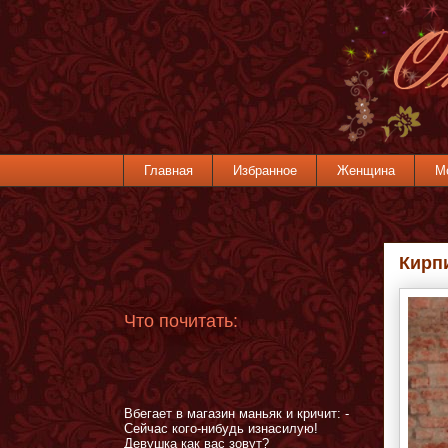
Главная
Избранное
Женщина
М
Кирп
Что почитать:
Вбегает в магазин маньяк и кричит: -
Сейчас кого-нибудь изнасилую!
Девушка как вас зовут?