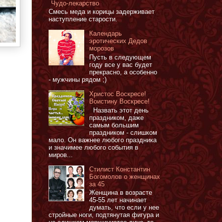
Чудо-лекарство
Смесь меда и корицы задерживает
наступление старости.
Календарь
эротических Дедов
морозов
Пусть в следующем
году все у вас будет
прекрасно, а особенно
- мужчины рядом ;)
Христос Воскресе!
Воистину Воскресе!
Назвать этот день
праздником, даже
самым большим
праздником - слишком
мало. Он важнее любого праздника
и значимее любого события в
миров...
Стилист Константин
Богомолов о женщинах
за 45
Женщина в возрасте
45-55 лет начинает
думать, что если у нее
стройные ноги, подтянутая фигура и