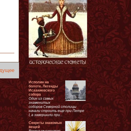
дущее
Исполин на
болоте. Легенды
Исаакиевского
собора
Один из самых
знаменитых
соборов Северной столицы
начали строить еще при Петре
I, а завершили при...
Секреты знакомых
вещей
Вокруг множество