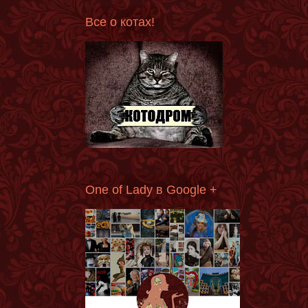
Все о котах!
One of Lady в Google +