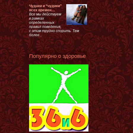
Чудаки и “чудики”
всех времен…
Все мы действуем
в рамках
определенных
правил поведения,
с этим трудно спорить. Тем
более...
Популярно о здоровье