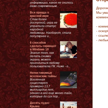
информации, какое не снилось
даже современным...
Дороги
Мы ува
Вся правда о
красной икре
коммен
Став более
доступной, икра не
утратила статус
- комм
народной
- оско
любимицы. Наоборот, стала
- ссыл
популярнее и...
- любы
6 способов
сделать скриншот
в Windows 10
Знание того, как
делать снимки
экрана, может
пригодиться любому
пользователю ПК. Ниже - о...
Непостижимые
вселенские тайны
Вселенная
существует
примерно 13,7
миллиардов лет,
однако в ней еще много тайн,
которые до сих пор...
Десять чудес
Крыма