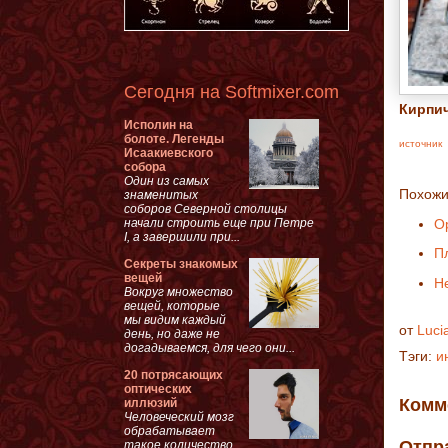
Сегодня на Softmixer.com
Кирпич
Исполин на
болоте. Легенды
источник
Исаакиевского
собора
Один из самых
Похожи
знаменитых
соборов Северной столицы
начали строить еще при Петре
О
I, а завершили при...
П
Секреты знакомых
вещей
Н
Вокруг множество
вещей, которые
мы видим каждый
от
Luci
день, но даже не
догадываемся, для чего они...
Тэги:
и
20 потрясающих
оптических
Комм
иллюзий
Человеческий мозг
обрабатывает
Отпр
такое количество