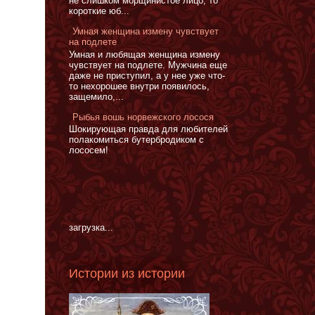
не слишком морщинистое лицо, то
короткие юб...
Умная женщина измену чувствует
на подлете
Умная и любящая женщина измену
чувствует на подлете. Мужчина еще
даже не приступил, а у нее уже что-
то нехорошее внутри появилось,
защемило,...
Рыбья вошь норвежского лосося
Шокирующая правда для любителей
полакомиться бутербродиком с
лососем!
загрузка...
Истории из истории