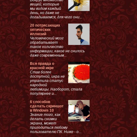
вещей, которые
мы видим каждый
день, но даже не
догадываемся, для чего они...
20 потрясающих
оптических
иллюзий
Человеческий мозг
обрабатывает
такое количество
информации, какое не снилось
даже современным...
Вся правда о
красной икре
Став более
доступной, икра не
утратила статус
народной
любимицы. Наоборот, стала
популярнее и...
6 способов
сделать скриншот
в Windows 10
Знание того, как
делать снимки
экрана, может
пригодиться любому
пользователю ПК. Ниже - о...