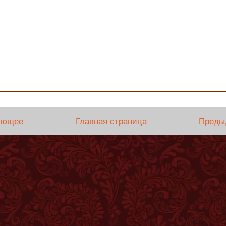
ующее
Главная страница
Преды