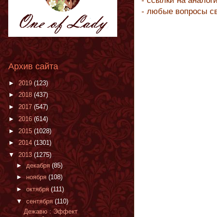
- ссылки на аналог
- любые вопросы с
Архив сайта
►
2019
(123)
►
2018
(437)
►
2017
(547)
►
2016
(614)
►
2015
(1028)
►
2014
(1301)
▼
2013
(1275)
►
декабря
(85)
►
ноября
(108)
►
октября
(111)
▼
сентября
(110)
Дежавю : Эффект