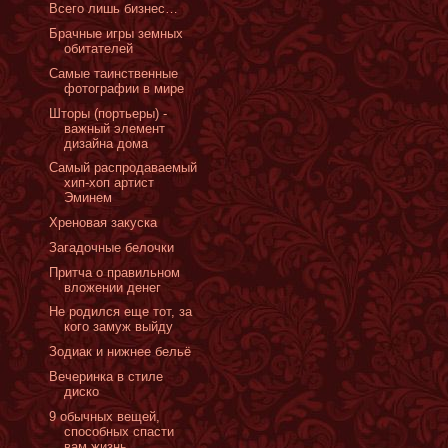
Всего лишь бизнес…
Брачные игры земных
обитателей
Самые таинственные
фотографии в мире
Шторы (портьеры) -
важный элемент
дизайна дома
Cамый распродаваемый
хип-хоп артист
Эминем
Хреновая закуска
Загадочные белочки
Притча о правильном
вложении денег
Не родился еще тот, за
кого замуж выйду
Зодиак и нижнее бельё
Вечеринка в стиле
диско
9 обычных вещей,
способных спасти
вам жизнь