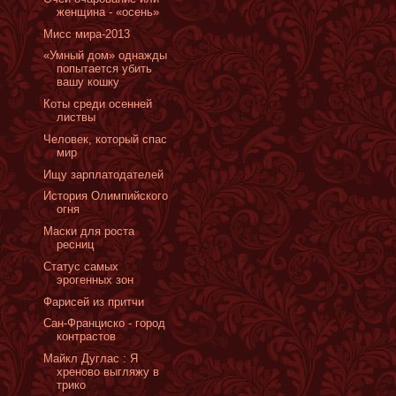
женщина - «осень»
Мисс мира-2013
«Умный дом» однажды
попытается убить
вашу кошку
Коты среди осенней
листвы
Человек, который спас
мир
Ищу зарплатодателей
История Олимпийского
огня
Маски для роста
ресниц
Cтатус самых
эрогенных зон
Фарисей из притчи
Сан-Франциско - город
контрастов
Майкл Дуглас : Я
хреново выгляжу в
трико