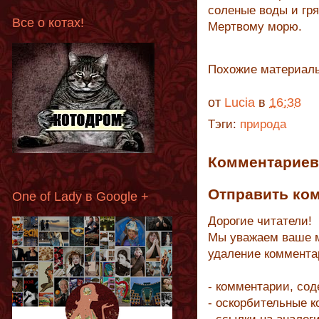
соленые воды и гр
Все о котах!
Мертвому морю.
Похожие материал
от
Lucia
в
16:38
Тэги:
природа
Комментариев 
Отправить ко
One of Lady в Google +
Дорогие читатели!
Мы уважаем ваше м
удаление коммента
- комментарии, со
- оскорбительные 