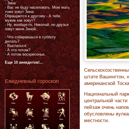
- Зина
- Вас не буду насиловать. Мою мать
тоже зовут Зина.
Обращается к другому - А тебя
мужик как зовут?
- Ну, вообще-то, Николай, но друзья
зовут меня Зиной..
- Что собираешься в субботу
делать?
- Выспаться.
- А что потом?
- А потом воскресенье.
Еще 10 анекдотов!...
Сельскохозственны
штате Вашингтон, н
Ежедневный гороскоп
американской Тоска
Национальный парк
центральной части
пейзаж очень напом
обусловлены вулка
местности.