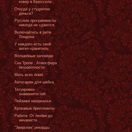
ковер в Брюсселе
Oткуда у студентки
деньги?
Русские программисты
никогда не сдаются
Включайтесь в ритм
Лондона
У каждого есть свой
ангел-хранитель
Волшебные заповеди
Сен Тропе : Атмосфера
беззаботности
Мать всех бомб
Автогарем для шейха
Татуировки
знаменитостей
Пейзажи зазеркалья
Кровавые бриллианты
Работа: От любви до
ненависти…
“Зверские” рекорды