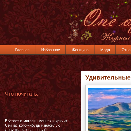
Главная
Избранное
Женщина
Мода
Отно
Удивительные
Что почитать:
Вбегает в магазин маньяк и кричит: -
Сейчас кого-нибудь изнасилую!
Девушка как вас зовут?