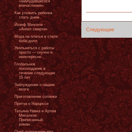
«заблудившегося
впечатления»
Как уложить ребенка
спать днем
Йозеф Менгеле -
Следующее
«Ангел смерти»
Мода на платья в стиле
бэби-долл
Увольняться с работы
просто — скучно и
неинтересно...
Глобальное
похолодание в
течение следующих
15 лет
Заблуждения о нашем
мозге
Приготовление солянки
Притча о Нарциссе
Татьяна Навка и Артем
Михалков :
Приписанный
роман...
Очей очарование или