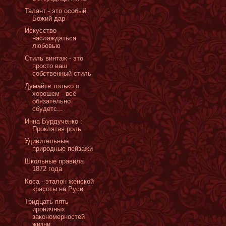
Талант - это особый
Божий дар
Искусство
наслаждаться
любовью
Стиль винтаж - это
просто ваш
собственный стиль
Думайте только о
хорошем - всё
обязательно
сбудетс...
Инна Бурдученко :
Проклятая роль
Удивительные
природные пейзажи
Школьные правила
1872 года
Коса - эталон женской
красоты на Руси
Тридцать пять
ироничных
закономерностей
жизни