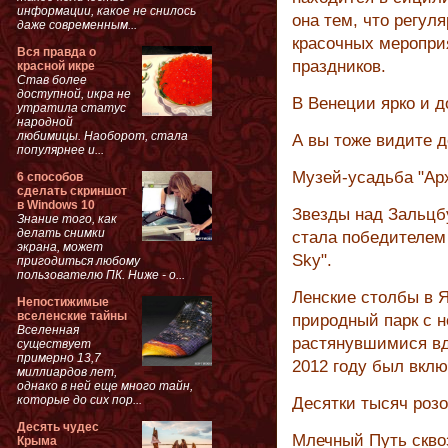
информации, какое не снилось
она тем, что регул
даже современным...
красочных меропри
Вся правда о
праздников.
красной икре
Став более
доступной, икра не
В Венеции ярко и 
утратила статус
народной
любимицы. Наоборот, стала
А вы тоже видите 
популярнее и...
Музей-усадьба "Арх
6 способов
сделать скриншот
в Windows 10
Звезды над Зальцб
Знание того, как
делать снимки
стала победителем 
экрана, может
Sky".
пригодиться любому
пользователю ПК. Ниже - о...
Ленские столбы в Я
Непостижимые
вселенские тайны
природный парк с 
Вселенная
растянувшимися вдо
существует
примерно 13,7
2012 году был вкл
миллиардов лет,
однако в ней еще много тайн,
которые до сих пор...
Десятки тысяч розо
Десять чудес
Млечный Путь скво
Крыма