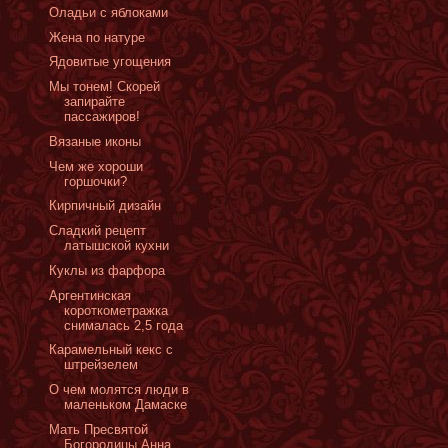
Оладьи с яблоками
Жена по натуре
Ядовитые угощения
Мы тонем! Скорей
запирайте
пассажиров!
Вязаные иконы
Чем же хороши
горшочки?
Кирпичный дизайн
Сладкий рецепт
латышской кухни
Куклы из фарфора
Аргентинская
короткометражка
снималась 2,5 года
Карамельный кекс с
штрейзелем
О чем молятся люди в
маленьком Дамаске
Мать Пресвятой
Богородицы Анна