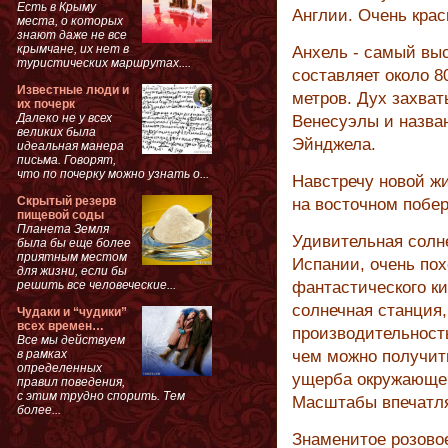
Есть в Крыму
Англии. Очень крас
места, о которых
знают даже не все
крымчане, их нет в
Анхель - самый вы
туристических маршрутах....
составляет около 8
Известные люди и
метров. Дух захват
их почерк
Далеко не у всех
Венесуэлы и назван
великих была
Эйнджела.
идеальная манера
письма. Говорят,
что по почерку можно узнать о...
Навстречу новой жи
Скрытый резерв
на восточном побе
пищевой соды
Планета Земля
Удивительная солне
была бы еще более
приятным местом
Испании, очень пох
для жизни, если бы
решить все человеческие...
фантастического ки
солнечная станция,
Чудаки и “чудики”
всех времен…
производительность
Все мы действуем
в рамках
чем можно получить
определенных
ущерба окружающей
правил поведения,
с этим трудно спорить. Тем
Масштабы впечатл
более...
Знаменитое розовое