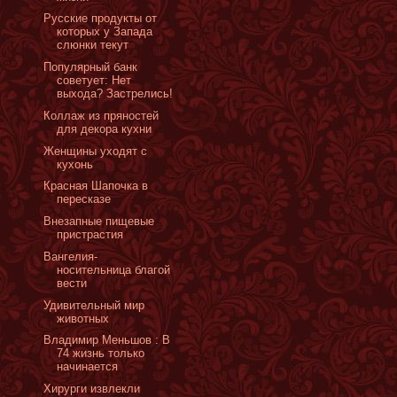
Русские продукты от
которых у Запада
слюнки текут
Популярный банк
советует: Нет
выхода? Застрелись!
Коллаж из пряностей
для декора кухни
Женщины уходят с
кухонь
Красная Шапочка в
пересказе
Внезапные пищевые
пристрастия
Вангелия-
носительница благой
вести
Удивительный мир
животных
Владимир Меньшов : В
74 жизнь только
начинается
Хирурги извлекли