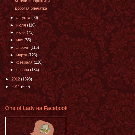
Котики и наркотики…
Дорогая опечатка
►
августа
(90)
►
июля
(110)
►
июня
(73)
►
мая
(85)
►
апреля
(115)
►
марта
(126)
►
февраля
(128)
►
января
(134)
►
2012
(1398)
►
2011
(699)
One of Lady на Facebook