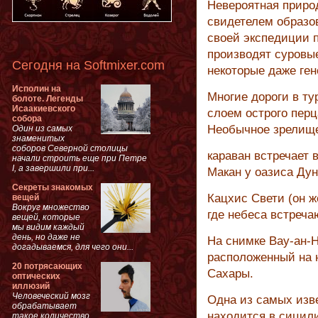
Невероятная приро
свидетелем образо
своей экспедиции 
производят суровые
Сегодня на Softmixer.com
некоторые даже ген
Исполин на
Многие дороги в ту
болоте. Легенды
Исаакиевского
слоем острого перц
собора
Необычное зрелищ
Один из самых
знаменитых
соборов Северной столицы
караван встречает 
начали строить еще при Петре
I, а завершили при...
Макан у оазиса Дун
Секреты знакомых
Кацхис Свети (он ж
вещей
Вокруг множество
где небеса встреча
вещей, которые
мы видим каждый
день, но даже не
На снимке Вау-ан-Н
догадываемся, для чего они...
расположенный на 
20 потрясающих
Сахары.
оптических
иллюзий
Человеческий мозг
Одна из самых изве
обрабатывает
находится в сицил
такое количество