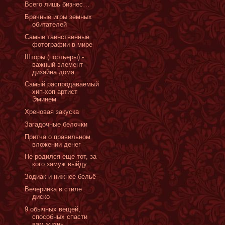
Всего лишь бизнес…
Брачные игры земных
обитателей
Самые таинственные
фотографии в мире
Шторы (портьеры) -
важный элемент
дизайна дома
Cамый распродаваемый
хип-хоп артист
Эминем
Хреновая закуска
Загадочные белочки
Притча о правильном
вложении денег
Не родился еще тот, за
кого замуж выйду
Зодиак и нижнее бельё
Вечеринка в стиле
диско
9 обычных вещей,
способных спасти
вам жизнь