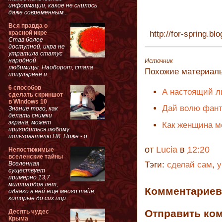
информации, какое не снилось
даже современным...
Вся правда о
красной икре
http://for-spring.blo
Став более
доступной, икра не
утратила статус
народной
Источник
любимицы. Наоборот, стала
Похожие материал
популярнее и...
6 способов
А настоящий л
сделать скриншот
в Windows 10
Дай волю фан
Знание того, как
делать снимки
экрана, может
Как женщина м
пригодиться любому
пользователю ПК. Ниже - о...
от
Lucia
в
12:20
Непостижимые
вселенские тайны
Вселенная
Тэги:
сделай сам
,
у
существует
примерно 13,7
миллиардов лет,
Комментариев 
однако в ней еще много тайн,
которые до сих пор...
Отправить ко
Десять чудес
Крыма