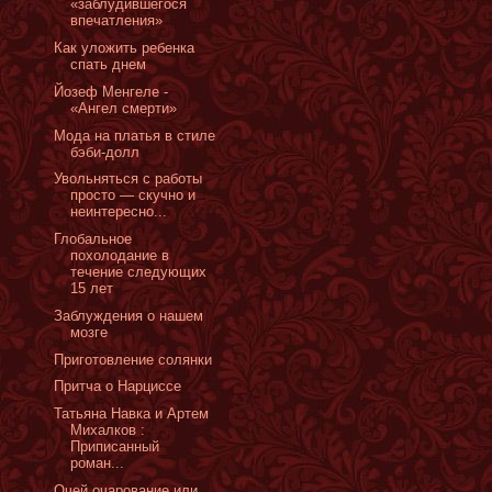
«заблудившегося
впечатления»
Как уложить ребенка
спать днем
Йозеф Менгеле -
«Ангел смерти»
Мода на платья в стиле
бэби-долл
Увольняться с работы
просто — скучно и
неинтересно...
Глобальное
похолодание в
течение следующих
15 лет
Заблуждения о нашем
мозге
Приготовление солянки
Притча о Нарциссе
Татьяна Навка и Артем
Михалков :
Приписанный
роман...
Очей очарование или