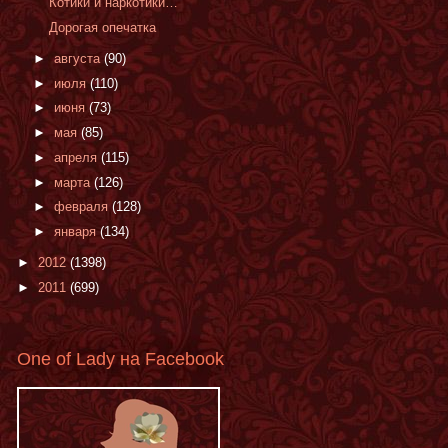
Котики и наркотики…
Дорогая опечатка
►
августа
(90)
►
июля
(110)
►
июня
(73)
►
мая
(85)
►
апреля
(115)
►
марта
(126)
►
февраля
(128)
►
января
(134)
►
2012
(1398)
►
2011
(699)
One of Lady на Facebook