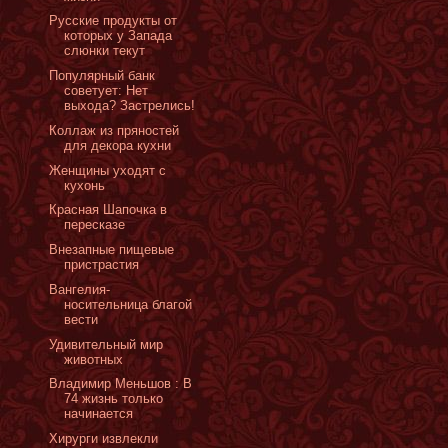
Русские продукты от
которых у Запада
слюнки текут
Популярный банк
советует: Нет
выхода? Застрелись!
Коллаж из пряностей
для декора кухни
Женщины уходят с
кухонь
Красная Шапочка в
пересказе
Внезапные пищевые
пристрастия
Вангелия-
носительница благой
вести
Удивительный мир
животных
Владимир Меньшов : В
74 жизнь только
начинается
Хирурги извлекли