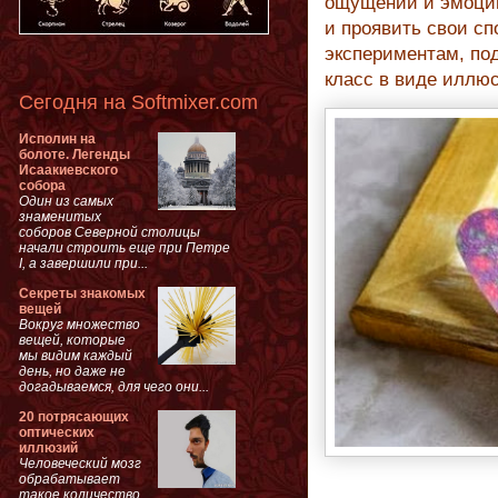
ощущений и эмоций
и проявить свои сп
экспериментам, по
класс в виде илл
Сегодня на Softmixer.com
Исполин на
болоте. Легенды
Исаакиевского
собора
Один из самых
знаменитых
соборов Северной столицы
начали строить еще при Петре
I, а завершили при...
Секреты знакомых
вещей
Вокруг множество
вещей, которые
мы видим каждый
день, но даже не
догадываемся, для чего они...
20 потрясающих
оптических
иллюзий
Человеческий мозг
обрабатывает
такое количество