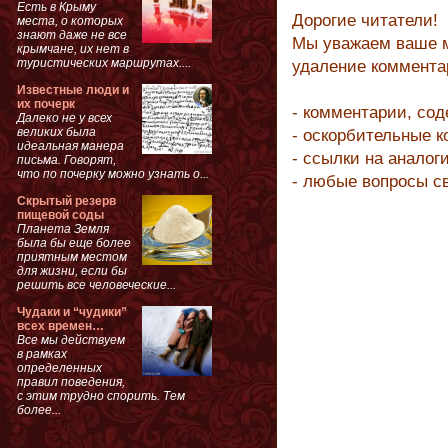
Есть в Крыму
Дорогие читатели!
места, о которых
знают даже не все
Мы уважаем ваше м
крымчане, их нет в
туристических маршрутах....
удаление коммента
Известные люди и
их почерк
- комментарии, со
Далеко не у всех
великих была
- оскорбительные 
идеальная манера
- ссылки на аналог
письма. Говорят,
что по почерку можно узнать о...
- любые вопросы с
Скрытый резерв
пищевой соды
Планета Земля
была бы еще более
приятным местом
для жизни, если бы
решить все человеческие...
Чудаки и “чудики”
всех времен…
Все мы действуем
в рамках
определенных
правил поведения,
с этим трудно спорить. Тем
более...