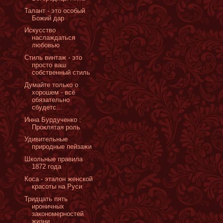
Талант - это особый
Божий дар
Искусство
наслаждаться
любовью
Стиль винтаж - это
просто ваш
собственный стиль
Думайте только о
хорошем - всё
обязательно
сбудетс...
Инна Бурдученко :
Проклятая роль
Удивительные
природные пейзажи
Школьные правила
1872 года
Коса - эталон женской
красоты на Руси
Тридцать пять
ироничных
закономерностей
жизни