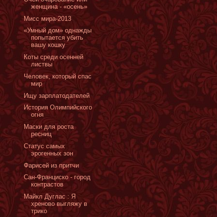
женщина - «осень»
Мисс мира-2013
«Умный дом» однажды
попытается убить
вашу кошку
Коты среди осенней
листвы
Человек, который спас
мир
Ищу зарплатодателей
История Олимпийского
огня
Маски для роста
ресниц
Cтатус самых
эрогенных зон
Фарисей из притчи
Сан-Франциско - город
контрастов
Майкл Дуглас : Я
хреново выгляжу в
трико