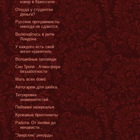
ковер в Брюсселе
Oткуда у студентки
деньги?
Русские программисты
никогда не сдаются
Включайтесь в ритм
Лондона
У каждого есть свой
ангел-хранитель
Волшебные заповеди
Сен Тропе : Атмосфера
беззаботности
Мать всех бомб
Автогарем для шейха
Татуировки
знаменитостей
Пейзажи зазеркалья
Кровавые бриллианты
Работа: От любви до
ненависти…
“Зверские” рекорды