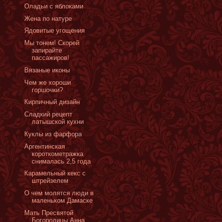
Оладьи с яблоками
Жена по натуре
Ядовитые угощения
Мы тонем! Скорей
запирайте
пассажиров!
Вязаные иконы
Чем же хороши
горшочки?
Кирпичный дизайн
Сладкий рецепт
латышской кухни
Куклы из фарфора
Аргентинская
короткометражка
снималась 2,5 года
Карамельный кекс с
штрейзелем
О чем молятся люди в
маленьком Дамаске
Мать Пресвятой
Богородицы Анна