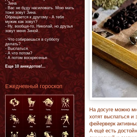
- Зина
- Вас не буду насиловать. Мою мать
тоже зовут Зина.
Обращается к другому - А тебя
мужик как зовут?
- Ну, вообще-то, Николай, но друзья
зовут меня Зиной..
- Что собираешься в субботу
делать?
- Выспаться.
- А что потом?
- А потом воскресенье.
Еще 10 анекдотов!...
Ежедневный гороскоп
На досуге можно мн
хотят выспаться и 
фейерверк активны
А ещё есть достойн