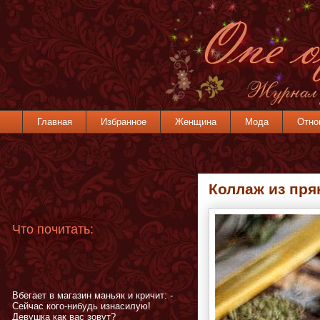
Главная
Избранное
Женщина
Мода
Отно
Коллаж из пря
Что почитать:
Вбегает в магазин маньяк и кричит: -
Сейчас кого-нибудь изнасилую!
Девушка как вас зовут?