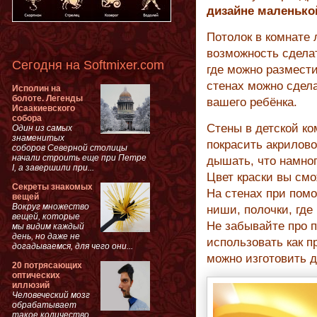
дизайне маленько
Потолок в комнате 
возможность сдела
Сегодня на Softmixer.com
где можно размести
стенах можно сдел
Исполин на
болоте. Легенды
вашего ребёнка.
Исаакиевского
собора
Стены в детской ко
Один из самых
знаменитых
покрасить акрилово
соборов Северной столицы
начали строить еще при Петре
дышать, что намног
I, а завершили при...
Цвет краски вы смо
Секреты знакомых
На стенах при пом
вещей
Вокруг множество
ниши, полочки, где
вещей, которые
Не забывайте про 
мы видим каждый
день, но даже не
использовать как 
догадываемся, для чего они...
можно изготовить 
20 потрясающих
оптических
иллюзий
Человеческий мозг
обрабатывает
такое количество