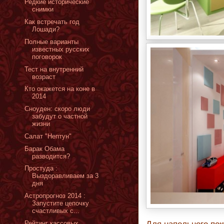
Редкие исторические
снимки
Как встречать год
Лошади?
Полные варианты
известных русских
поговорок
Тест на внутренний
возраст
Кто окажется на коне в
2014
Сноуден: скоро люди
забудут о частной
жизни
Салат "Нептун"
Барак Обама
разводится?
Простуда :
Выздоравливаем за 3
дня
Астропрогноз 2014 :
Запустите цепочку
счастливых с...
Рейтинг кассовых