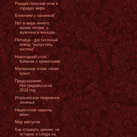
Рождественские огни в
городах мира
Блинчики с начинкой
Нет в мире ничего,
кроме любви, а
мужчина и женщин...
Пятница - достаточный
повод "выпустить
коготки"
Новогодний стол :
Кабачек с креветками
Маленькие копии своих
кукол
Предсказания
Нострадамуса на
2014 год
Итальянское творожное
печенье
Нацистские «школы
жён»
Мир кактусов
Как оторвать ценник, не
оставив и следа на