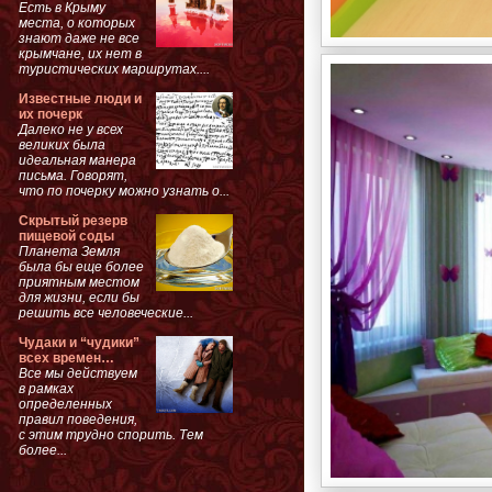
Есть в Крыму
места, о которых
знают даже не все
крымчане, их нет в
туристических маршрутах....
Известные люди и
их почерк
Далеко не у всех
великих была
идеальная манера
письма. Говорят,
что по почерку можно узнать о...
Скрытый резерв
пищевой соды
Планета Земля
была бы еще более
приятным местом
для жизни, если бы
решить все человеческие...
Чудаки и “чудики”
всех времен…
Все мы действуем
в рамках
определенных
правил поведения,
с этим трудно спорить. Тем
более...