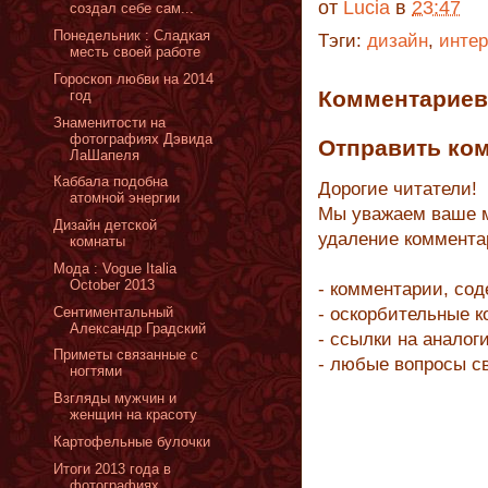
от
Lucia
в
23:47
создал себе сам...
Понедельник : Сладкая
Тэги:
дизайн
,
интер
месть своей работе
Гороскоп любви на 2014
Комментариев 
год
Знаменитости на
фотографиях Дэвида
Отправить ко
ЛаШапеля
Каббала подобна
Дорогие читатели!
атомной энергии
Мы уважаем ваше м
Дизайн детской
удаление коммента
комнаты
Moда : Vogue Italia
October 2013
- комментарии, со
Сентиментальный
- оскорбительные 
Александр Градский
- ссылки на аналог
Приметы связанные с
- любые вопросы с
ногтями
Взгляды мужчин и
женщин на красоту
Картофельные булочки
Итоги 2013 года в
фотографиях