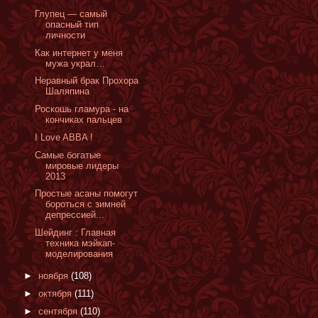
Глупец — самый
опасный тип
личности
Как интернет у меня
мужа украл…
Неравный брак Прохора
Шаляпина
Роскошь гламура - на
кончиках пальцев
I Love ABBA !
Cамые богатые
мировые лидеры
2013
Простые асаны помогут
бороться с зимней
депрессией...
Шейдинг : Главная
техника мэйкап-
моделирования
►
ноября
(108)
►
октября
(111)
►
сентября
(110)