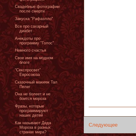
Cвадебные фотографии
после смерти
Закуска "Рафаэлло"
Все про сахарный
диабет
Анекдоты про
программу "Голос"…
Немного счастья
Свое имя на модном
блоге
“Секспросвет”
Евросоюза
Сказочный макияж Тал
Пелег
Она не болеет и не
боится мороза
Фразы, которые
программируют
наших детей
Как называют Деда
Следующее
Мороза в разных
странах мира?