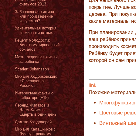
Для напольного пок
фильмов 2013
покрытие. Лучше вс
Заброшенная хижина
дерева. При покупк
или произведение
какие материалы ис
искусства?
Удивительная история
При планировании 
из мира животных
ваш ребёнок принял
Рецепт молодости:
Биостимулированный
производить космет
сок алоэ
Ребёнку будет прия
Мать, отдавшая жизнь
которой он сам при
за ребенка
Scarlett Johansson
Михаил Ходорковский:
«Я вернусь в
link
Россию»
Похожие материал
Интересные факты о
вибраторе (+18)
Многофункцион
Леонид Филатов и
Элем Климов :
Цветовые реше
Смерть в один день
Дал же бог дочерей...
Винтажный ши
Михаил Калашников :
Лучшую рекламу