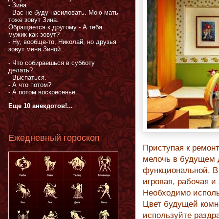
- Зина
- Вас не буду насиловать. Мою мать
тоже зовут Зина.
Обращается к другому - А тебя
мужик как зовут?
- Ну, вообще-то, Николай, но друзья
зовут меня Зиной..
- Что собираешься в субботу
делать?
- Выспаться.
- А что потом?
- А потом воскресенье.
Еще 10 анекдотов!...
Ежедневный гороскоп
Приступая к ремон
мелочь в будущем 
функциональной. В 
игровая, рабочая и
Необходимо исполь
Цвет будущей комн
используйте раздр