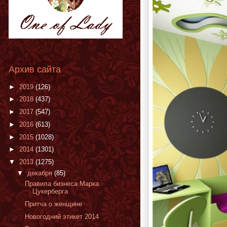
Архив сайта
►
2019
(126)
►
2018
(437)
►
2017
(547)
►
2016
(613)
►
2015
(1028)
►
2014
(1301)
▼
2013
(1275)
▼
декабря
(85)
Правила бизнеса Марка
Цукерберга
Притча о женщине
Новогодний этикет 2014