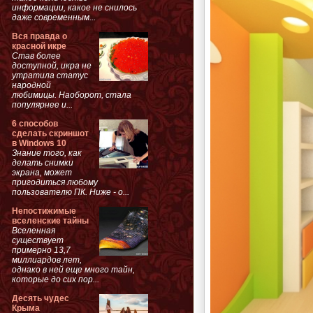
информации, какое не снилось
даже современным...
Вся правда о
красной икре
Став более
доступной, икра не
утратила статус
народной
любимицы. Наоборот, стала
популярнее и...
6 способов
сделать скриншот
в Windows 10
Знание того, как
делать снимки
экрана, может
пригодиться любому
пользователю ПК. Ниже - о...
Непостижимые
вселенские тайны
Вселенная
существует
примерно 13,7
миллиардов лет,
однако в ней еще много тайн,
которые до сих пор...
Десять чудес
Крыма