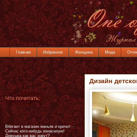
Главная
Избранное
Женщина
Мода
Отно
Дизайн детск
Что почитать:
Вбегает в магазин маньяк и кричит: -
Сейчас кого-нибудь изнасилую!
Девушка как вас зовут?