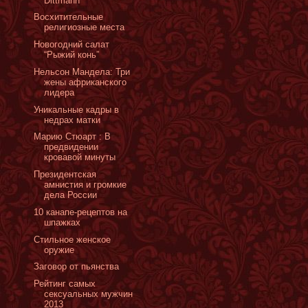
Dittmann
Восхитительные
религиозные места
Новогодний салат
“Рыжий конь”
Нельсон Мандела: Три
жены африканского
лидера
Уникальные кадры в
недрах матки
Марию Стюарт : В
предвидении
кровавой минуты
Президентская
амнистия и громкие
дела России
10 канапе-рецептов на
шпажках
Стильное женское
оружие
Заговор от пьянства
Рейтинг самых
сексуальных мужчин
2013