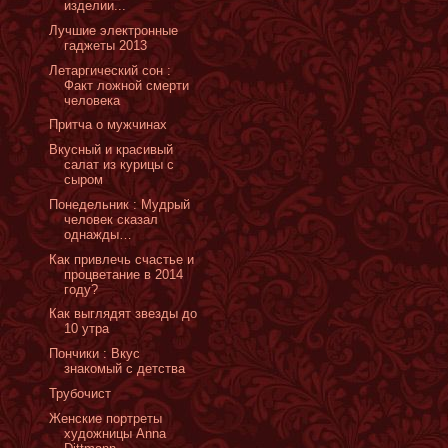
изделии...
Лучшие электронные
гаджеты 2013
Летаргический сон :
Факт ложной смерти
человека
Притча о мужчинах
Вкусный и красивый
салат из курицы с
сыром
Понедельник : Мудрый
человек сказал
однажды…
Как привлечь счастье и
процветание в 2014
году?
Как выглядят звезды до
10 утра
Пончики : Вкус
знакомый с детства
Трубочист
Женские портреты
художницы Anna