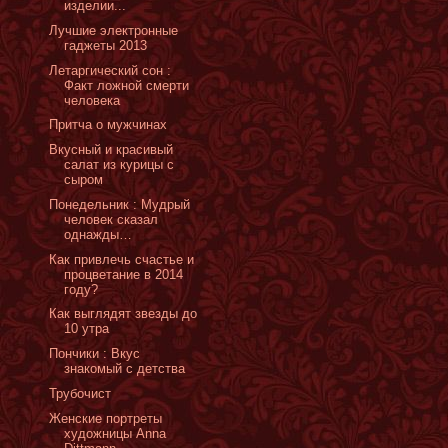
изделии...
Лучшие электронные
гаджеты 2013
Летаргический сон :
Факт ложной смерти
человека
Притча о мужчинах
Вкусный и красивый
салат из курицы с
сыром
Понедельник : Мудрый
человек сказал
однажды…
Как привлечь счастье и
процветание в 2014
году?
Как выглядят звезды до
10 утра
Пончики : Вкус
знакомый с детства
Трубочист
Женские портреты
художницы Anna