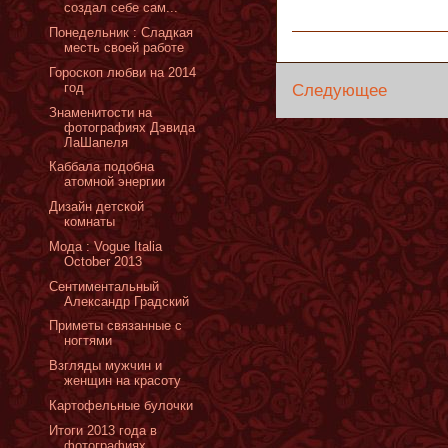
создал себе сам...
Понедельник : Сладкая
месть своей работе
Гороскоп любви на 2014
год
Следующее
Знаменитости на
фотографиях Дэвида
ЛаШапеля
Каббала подобна
атомной энергии
Дизайн детской
комнаты
Moда : Vogue Italia
October 2013
Сентиментальный
Александр Градский
Приметы связанные с
ногтями
Взгляды мужчин и
женщин на красоту
Картофельные булочки
Итоги 2013 года в
фотографиях