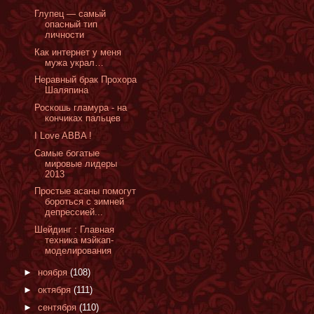
Глупец — самый
опасный тип
личности
Как интернет у меня
мужа украл…
Неравный брак Прохора
Шаляпина
Роскошь гламура - на
кончиках пальцев
I Love ABBA !
Cамые богатые
мировые лидеры
2013
Простые асаны помогут
бороться с зимней
депрессией...
Шейдинг : Главная
техника мэйкап-
моделирования
►
ноября
(108)
►
октября
(111)
►
сентября
(110)