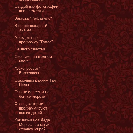
Cвадебные фотографии
после смерти
Закуска "Рафаэлло"
Все про сахарный
диабет
Анекдоты про
программу "Голос"…
Немного счастья
Свое имя на модном
блоге
“Секспросвет”
Евросоюза
Сказочный макияж Тал
Пелег
Она не болеет и не
боится мороза
Фразы, которые
программируют
наших детей
Как называют Деда
Мороза в разных
странах мира?