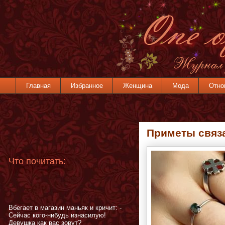
Главная
Избранное
Женщина
Мода
Отно
Приметы связ
Что почитать:
Вбегает в магазин маньяк и кричит: -
Сейчас кого-нибудь изнасилую!
Девушка как вас зовут?