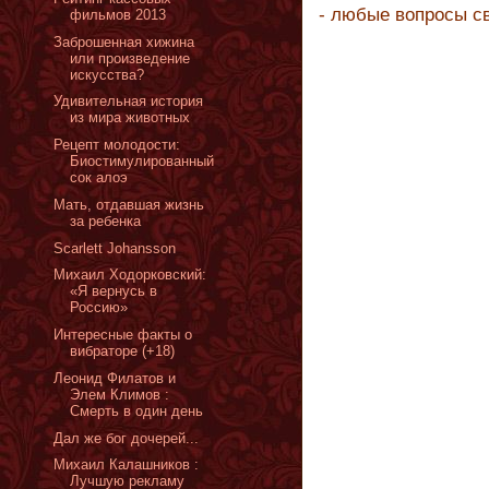
- любые вопросы с
фильмов 2013
Заброшенная хижина
или произведение
искусства?
Удивительная история
из мира животных
Рецепт молодости:
Биостимулированный
сок алоэ
Мать, отдавшая жизнь
за ребенка
Scarlett Johansson
Михаил Ходорковский:
«Я вернусь в
Россию»
Интересные факты о
вибраторе (+18)
Леонид Филатов и
Элем Климов :
Смерть в один день
Дал же бог дочерей...
Михаил Калашников :
Лучшую рекламу