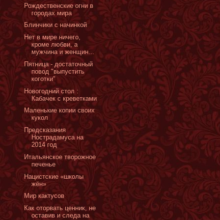
Рождественские огни в
городах мира
Блинчики с начинкой
Нет в мире ничего,
кроме любви, а
мужчина и женщин...
Пятница - достаточный
повод "выпустить
коготки"
Новогодний стол :
Кабачек с креветками
Маленькие копии своих
кукол
Предсказания
Нострадамуса на
2014 год
Итальянское творожное
печенье
Нацистские «школы
жён»
Мир кактусов
Как оторвать ценник, не
оставив и следа на