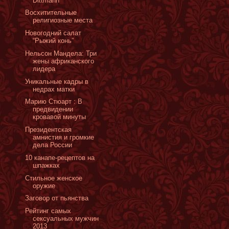
Dittmann
Восхитительные
религиозные места
Новогодний салат
“Рыжий конь”
Нельсон Мандела: Три
жены африканского
лидера
Уникальные кадры в
недрах матки
Марию Стюарт : В
предвидении
кровавой минуты
Президентская
амнистия и громкие
дела России
10 канапе-рецептов на
шпажках
Стильное женское
оружие
Заговор от пьянства
Рейтинг самых
сексуальных мужчин
2013