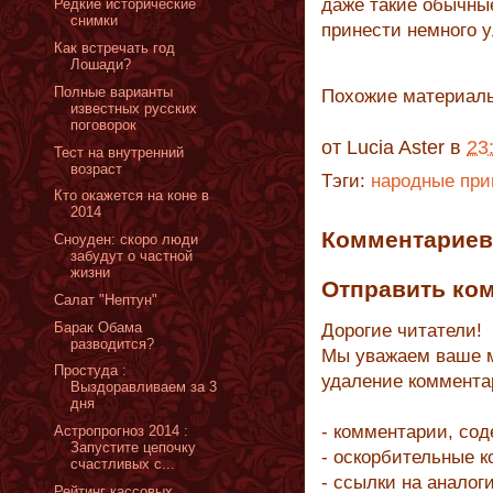
даже такие обычные
Редкие исторические
снимки
принести немного 
Как встречать год
Лошади?
Полные варианты
Похожие материал
известных русских
поговорок
от
Lucia Aster
в
23
Тест на внутренний
возраст
Тэги:
народные пр
Кто окажется на коне в
2014
Комментариев 
Сноуден: скоро люди
забудут о частной
жизни
Отправить ко
Салат "Нептун"
Барак Обама
Дорогие читатели!
разводится?
Мы уважаем ваше м
Простуда :
удаление коммента
Выздоравливаем за 3
дня
- комментарии, со
Астропрогноз 2014 :
Запустите цепочку
- оскорбительные 
счастливых с...
- ссылки на аналог
Рейтинг кассовых