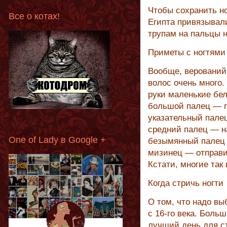
Чтобы сохранить н
Все о котах!
Египта привязывал
трупам на пальцы 
Приметы с ногтями
Вообще, верований 
волос очень много.
руки маленькие бел
большой палец — п
указательный палец
средний палец — н
One of Lady в Google +
безымянный палец 
мизинец — отправи
Кстати, многие так
Когда стричь ногти
О том, что надо вы
с 16-го века. Боль
лучший день для с