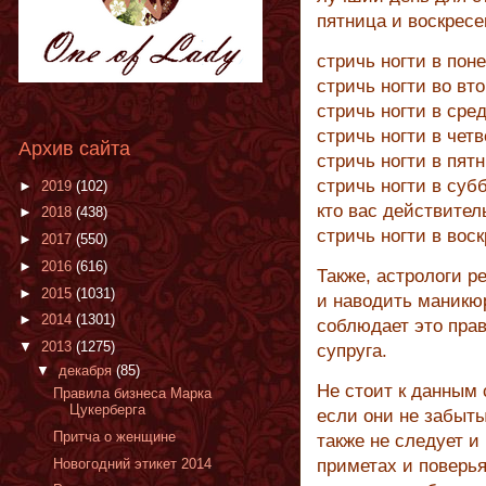
пятница и воскресе
стричь ногти в пон
стричь ногти во вт
стричь ногти в ср
стричь ногти в чет
Архив сайта
стричь ногти в пят
стричь ногти в суб
►
2019
(102)
кто вас действите
►
2018
(438)
стричь ногти в вос
►
2017
(550)
►
2016
(616)
Также, астрологи р
►
2015
(1031)
и наводить маникю
►
2014
(1301)
соблюдает это прав
▼
2013
(1275)
супруга.
▼
декабря
(85)
Не стоит к данным 
Правила бизнеса Марка
Цукерберга
если они не забыты 
Притча о женщине
также не следует и
Новогодний этикет 2014
приметах и поверья