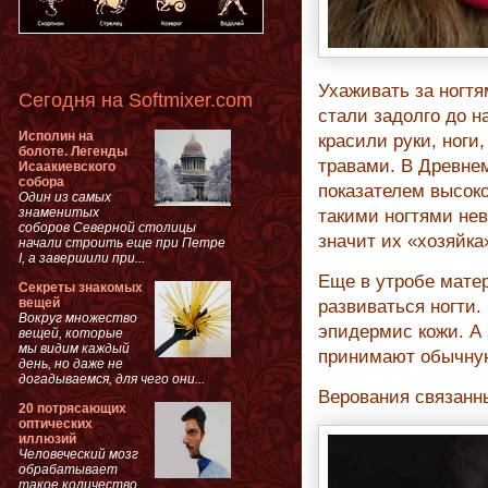
Ухаживать за ногтя
Сегодня на Softmixer.com
стали задолго до н
Исполин на
красили руки, ноги
болоте. Легенды
травами. В Древне
Исаакиевского
собора
показателем высоко
Один из самых
знаменитых
такими ногтями не
соборов Северной столицы
значит их «хозяйка
начали строить еще при Петре
I, а завершили при...
Еще в утробе матер
Секреты знакомых
вещей
развиваться ногти.
Вокруг множество
эпидермис кожи. А 
вещей, которые
мы видим каждый
принимают обычную
день, но даже не
догадываемся, для чего они...
Верования связанн
20 потрясающих
оптических
иллюзий
Человеческий мозг
обрабатывает
такое количество