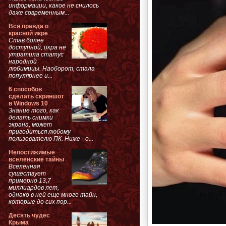
информации, какое не снилось
даже современным...
Вся правда о
красной икре
Став более
доступной, икра не
утратила статус
народной
любимицы. Наоборот, стала
популярнее и...
6 способов
сделать скриншот
в Windows 10
Знание того, как
делать снимки
экрана, может
пригодиться любому
пользователю ПК. Ниже - о...
Непостижимые
вселенские тайны
Вселенная
существует
примерно 13,7
миллиардов лет,
однако в ней еще много тайн,
которые до сих пор...
Десять чудес
Крыма