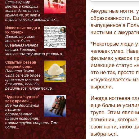
Есть в Крыму
места, о которых
Аккуратные ногти, 
знают даже не все
крымчане, их нет в
образованности. Ещ
туристических маршрутах....
выпущенное в Польш
Известные люди и
чистыми с аккуратн
их почерк
Далеко не у всех
великих была
*Некоторые люди ут
идеальная манера
письма. Говорят,
человек умер. Наве
что по почерку можно узнать о...
фильмах ужасов пр
Скрытый резерв
имеющие статус «н
пищевой соды
Планета Земля
это не так, просто
была бы еще более
«скукоживается» из
приятным местом
для жизни, если бы
выросли.
решить все человеческие...
Чудаки и “чудики”
Иногда ногтевая пл
всех времен…
еще больше усилив
Все мы действуем
в рамках
трупе. Этим явлен
определенных
правил поведения,
погибших, которые 
с этим трудно спорить. Тем
свои ногти, либо ц
более...
выбраться.