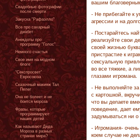
вашим благоверным
Cвадебные фотографии
после смерти
- Не прибегайте к 
Закуска "Рафаэлло"
агрессии и на долг
Все про сахарный
диабет
- Постарайтесь най
Анекдоты про
реализуйте свои де
программу "Голос"…
своей жизнью буква
Немного счастья
пристрастие к игра
Свое имя на модном
сексуальную привле
блоге
во все тяжкие, а л
“Секспросвет”
глазами игромана.
Евросоюза
Сказочный макияж Тал
- Не выполняйте за
Пелег
с картошкой, вкруч
Она не болеет и не
боится мороза
что вы делаете вме
поведение, дает ем
Фразы, которые
программируют
задумываться ни о 
наших детей
Как называют Деда
- Игромания- очень 
Мороза в разных
коем случае не дел
странах мира?