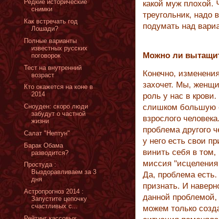
Редкие исторические
какой муж плохой. 
снимки
треугольник, надо 
Как встречать год
подумать над вари
Лошади?
Полные варианты
известных русских
Можно ли вытащит
поговорок
Тест на внутренний
Конечно, изменения
возраст
захочет. Мы, женщ
Кто окажется на коне в
2014
роль у нас в крови
Сноуден: скоро люди
слишком большую о
забудут о частной
взрослого человека.
жизни
проблема другого ч
Салат "Нептун"
у него есть свои п
Барак Обама
винить себя в том,
разводится?
миссия "исцеления 
Простуда :
Выздоравливаем за 3
Да, проблема есть.
дня
признать. И наверн
Астропрогноз 2014 :
данной проблемой, 
Запустите цепочку
счастливых с...
можем только созд
Рейтинг кассовых