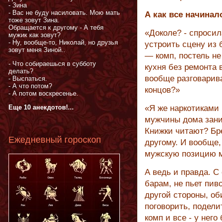
- Зина
- Вас не буду насиловать. Мою мать
А как все начинало
тоже зовут Зина.
Обращается к другому - А тебя
«Доколе? - спросил
мужик как зовут?
- Ну, вообще-то, Николай, но друзья
устроить сцену из 
зовут меня Зиной..
— комп, постель не
- Что собираешься в субботу
кухня без ремонта 
делать?
вообще разговарив
- Выспаться.
- А что потом?
концов?»
- А потом воскресенье.
Еще 10 анекдотов!...
«Я же наркотиками 
мужчины дома зани
Книжки читают? Бр
Ежедневный гороскоп
другому. И вообще,
мужскую позицию м
А ведь и правда. С
барам, не пьет пив
другой стороны, об
поговорить, подели
комп и все - у нег