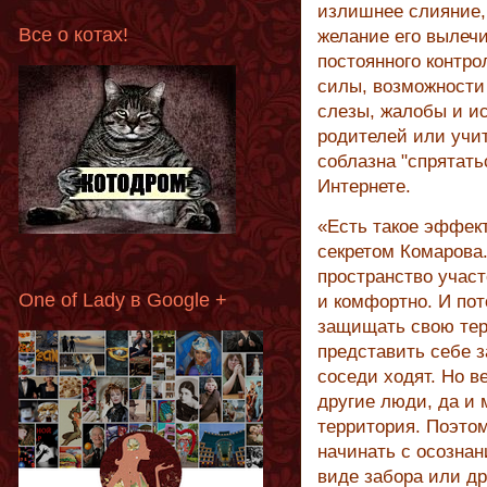
излишнее слияние,
Все о котах!
желание его вылечи
постоянного контр
силы, возможности
слезы, жалобы и ис
родителей или учи
соблазна "спрятать
Интернете.
«Есть такое эффек
секретом Комарова.
пространство участ
One of Lady в Google +
и комфортно. И по
защищать свою тер
представить себе з
соседи ходят. Но в
другие люди, да и 
территория. Поэто
начинать с осознан
виде забора или др