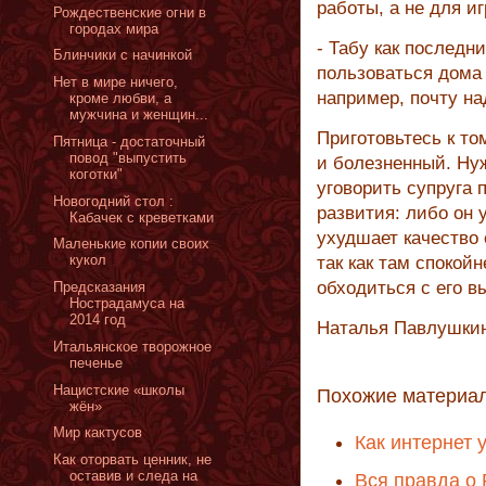
работы, а не для иг
Рождественские огни в
городах мира
- Табу как последн
Блинчики с начинкой
пользоваться дома
Нет в мире ничего,
например, почту на
кроме любви, а
мужчина и женщин...
Приготовьтесь к то
Пятница - достаточный
повод "выпустить
и болезненный. Ну
коготки"
уговорить супруга 
Новогодний стол :
развития: либо он 
Кабачек с креветками
ухудшает качество 
Маленькие копии своих
кукол
так как там спокой
обходиться с его в
Предсказания
Нострадамуса на
2014 год
Наталья Павлушкин
Итальянское творожное
печенье
Нацистские «школы
Похожие материа
жён»
Мир кактусов
Как интернет 
Как оторвать ценник, не
оставив и следа на
Вся правда о