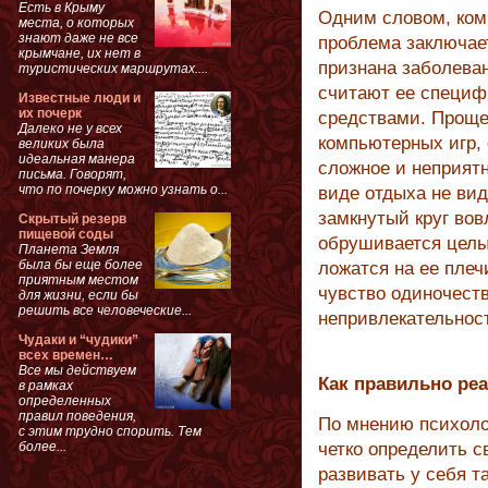
Есть в Крыму
Одним словом, ком
места, о которых
знают даже не все
проблема заключает
крымчане, их нет в
признана заболева
туристических маршрутах....
считают ее специф
Известные люди и
их почерк
средствами. Проще 
Далеко не у всех
компьютерных игр, 
великих была
идеальная манера
сложное и неприятн
письма. Говорят,
что по почерку можно узнать о...
виде отдыха не вид
замкнутый круг вов
Скрытый резерв
пищевой соды
обрушивается целы
Планета Земля
была бы еще более
ложатся на ее плеч
приятным местом
чувство одиночест
для жизни, если бы
решить все человеческие...
непривлекательност
Чудаки и “чудики”
всех времен…
Все мы действуем
Как правильно ре
в рамках
определенных
правил поведения,
По мнению психоло
с этим трудно спорить. Тем
более...
четко определить с
развивать у себя т