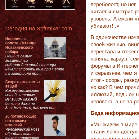
переболеет, но нет 
читает и смотрит 
уровень. А ежели ч
убивают!..»
Сегодня на Softmixer.com
В одиночестве нача
Исполин на
болоте. Легенды
своей жизнью, виня
Исаакиевского
перестала интересо
собора
Один из самых
поняла: караул, се
знаменитых
соборов Северной столицы
форумы в Интернет
начали строить еще при Петре
и серьезнее, чем 
I, а завершили при...
итог - ссоры, разво
Секреты знакомых
вещей
но как? В чем прич
Вокруг множество
иллюзий, ведь он 
вещей, которые
мы видим каждый
человека, а не за 
день, но даже не
догадываемся, для чего они...
Беда информацио
20 потрясающих
оптических
«Мы живем в мире,
иллюзий
Человеческий мозг
стали легко доступ
обрабатывает
такое количество
властелин виртуаль