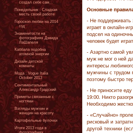
создал себе сам...
Основные правил
Понедельник : Сладкая
месть своей работе
- Не поддерживать 
Гороскоп любви на 2014
год
играет в онлайн-иг
Знаменитости на
подсел на одиночны
фотографиях Дэвида
человек будет игра
ЛаШапеля
Каббала подобна
- Азартно самой ув
атомной энергии
муж не мог о ней д
Дизайн детской
интересы любимого,
комнаты
мужчины с трудом п
Moда : Vogue Italia
October 2013
поэтому быстро тер
Сентиментальный
Александр Градский
- Не приносите еду
Приметы связанные с
19:00. Никто разогр
ногтями
Необходимо жестко
Взгляды мужчин и
женщин на красоту
- «Случайно» проле
Картофельные булочки
рисковый и затратн
Итоги 2013 года в
другой техники (есл
фотографиях