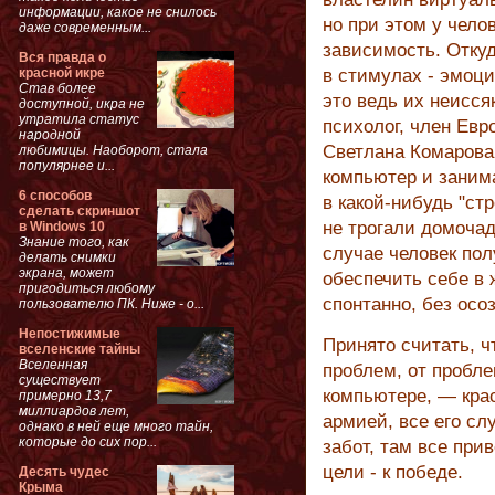
информации, какое не снилось
но при этом у чело
даже современным...
зависимость. Отку
Вся правда о
красной икре
в стимулах - эмоция
Став более
это ведь их неисся
доступной, икра не
утратила статус
психолог, член Евр
народной
Светлана Комарова.
любимицы. Наоборот, стала
популярнее и...
компьютер и занима
6 способов
в какой-нибудь "стр
сделать скриншот
не трогали домочад
в Windows 10
Знание того, как
случае человек пол
делать снимки
экрана, может
обеспечить себе в 
пригодиться любому
спонтанно, без осо
пользователю ПК. Ниже - о...
Непостижимые
Принято считать, 
вселенские тайны
Вселенная
проблем, от проблем
существует
компьютере, — крас
примерно 13,7
миллиардов лет,
армией, все его сл
однако в ней еще много тайн,
которые до сих пор...
забот, там все при
цели - к победе.
Десять чудес
Крыма