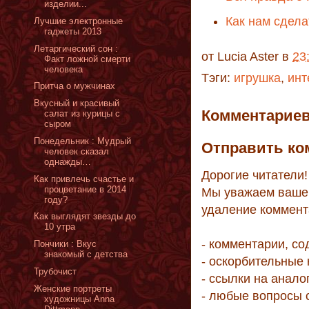
изделии...
Как нам сдела
Лучшие электронные
гаджеты 2013
Летаргический сон :
от
Lucia Aster
в
23
Факт ложной смерти
человека
Тэги:
игрушка
,
инт
Притча о мужчинах
Вкусный и красивый
Комментариев
салат из курицы с
сыром
Понедельник : Мудрый
Отправить ко
человек сказал
однажды…
Дорогие читатели!
Как привлечь счастье и
процветание в 2014
Мы уважаем ваше 
году?
удаление коммент
Как выглядят звезды до
10 утра
- комментарии, с
Пончики : Вкус
знакомый с детства
- оскорбительные
Трубочист
- ссылки на анало
Женские портреты
- любые вопросы 
художницы Anna