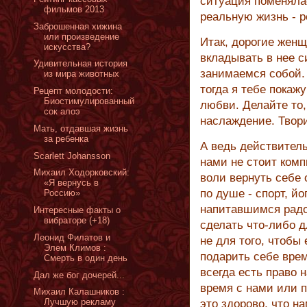
ситуация поменяла
фильмов 2013
реальную жизнь - 
Заброшенная хижина
или произведение
Итак, дорогие жен
искусства?
вкладывать в нее с
Удивительная история
занимаемся собой. 
из мира животных
тогда я тебе покажу
Рецепт молодости:
Биостимулированный
любви. Делайте то,
сок алоэ
наслаждение. Твор
Мать, отдавшая жизнь
за ребенка
А ведь действитель
Scarlett Johansson
нами не стоит комп
Михаил Ходорковский:
воли вернуть себе
«Я вернусь в
по душе - спорт, йо
Россию»
напитавшимся радо
Интересные факты о
вибраторе (+18)
сделать что-либо д
Леонид Филатов и
не для того, чтобы 
Элем Климов :
подарить себе врем
Смерть в один день
всегда есть право 
Дал же бог дочерей...
время с нами или п
Михаил Калашников :
Лучшую рекламу
это здорово, что н