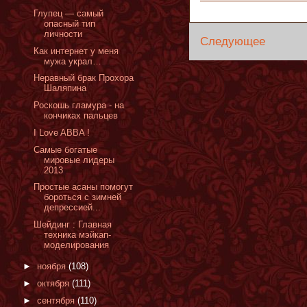
Глупец — самый
опасный тип
личности
Следующее
Как интернет у меня
мужа украл…
Неравный брак Прохора
Шаляпина
Роскошь гламура - на
кончиках пальцев
I Love ABBA !
Cамые богатые
мировые лидеры
2013
Простые асаны помогут
бороться с зимней
депрессией...
Шейдинг : Главная
техника мэйкап-
моделирования
►
ноября
(108)
►
октября
(111)
►
сентября
(110)