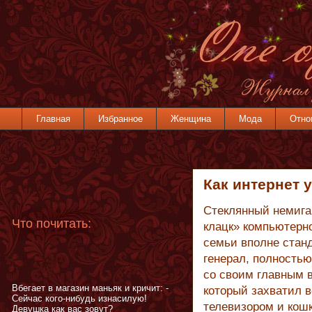
Главная
Избранное
Женщина
Мода
Отно
Как интернет 
Стеклянный немига
Что почитать:
клацк» компьютерн
семьи вполне стан
генерал, полностью
со своим главным 
Вбегает в магазин маньяк и кричит: -
который захватил в
Сейчас кого-нибудь изнасилую!
телевизором и кошк
Девушка как вас зовут?