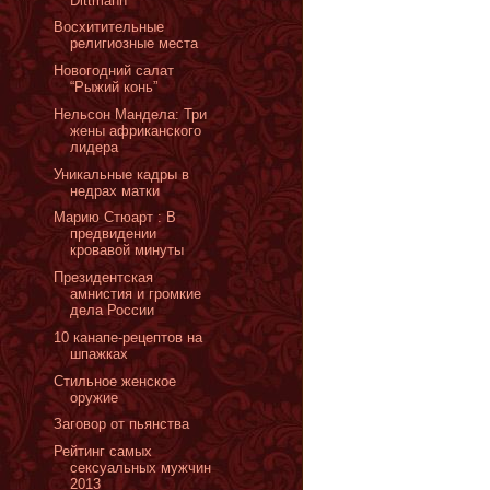
Dittmann
Восхитительные
религиозные места
Новогодний салат
“Рыжий конь”
Нельсон Мандела: Три
жены африканского
лидера
Уникальные кадры в
недрах матки
Марию Стюарт : В
предвидении
кровавой минуты
Президентская
амнистия и громкие
дела России
10 канапе-рецептов на
шпажках
Стильное женское
оружие
Заговор от пьянства
Рейтинг самых
сексуальных мужчин
2013