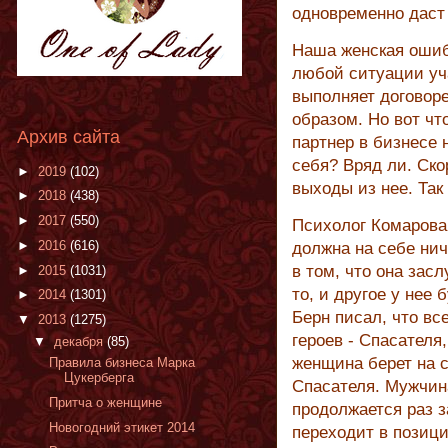
одновременно даст 
Наша женская ошиб
любой ситуации уч
выполняет договоре
образом. Но вот чт
Архив сайта
партнер в бизнесе 
себя? Вряд ли. Ск
►
2019
(102)
выходы из нее. Так
►
2018
(438)
►
2017
(550)
Психолог Комарова,
►
2016
(616)
должна на себе нич
в том, что она зас
►
2015
(1031)
то, и другое у нее 
►
2014
(1301)
Берн писал, что вс
▼
2013
(1275)
героев - Спасателя,
▼
декабря
(85)
женщина берет на с
Правила бизнеса Марка
Цукерберга
Спасателя. Мужчин
Притча о женщине
продолжается раз з
Новогодний этикет 2014
переходит в позици