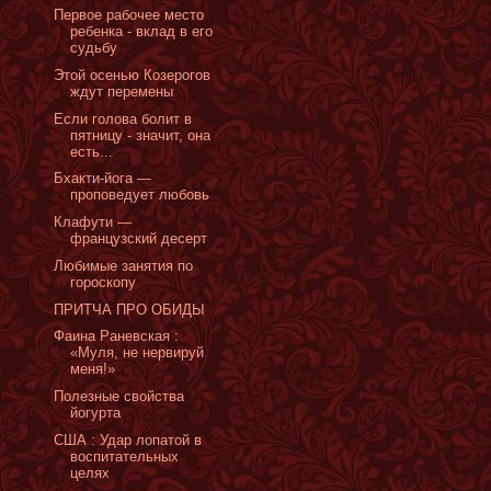
Первое рабочее место
ребенка - вклад в его
судьбу
Этой осенью Козерогов
ждут перемены
Если голова болит в
пятницу - значит, она
есть...
Бхакти-йога —
проповедует любовь
Клафути —
французский десерт
Любимые занятия по
гороскопу
ПРИТЧА ПРО ОБИДЫ
Фаина Раневская :
«Муля, не нервируй
меня!»
Полезные свойства
йогурта
США : Удар лопатой в
воспитательных
целях