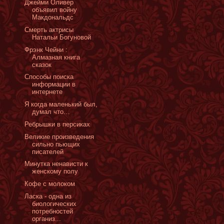
Джейми Оливер
объявил войну
Макдональдс
Cмерть актрисы
Натальи Богуновой
Фрэнк Чейни :
Алмазная книга
сказок
Способы поиска
информации в
интернете
Я когда маленький был,
думал что…
Ребрышки в персиках
Великие произведения
сильно пьющих
писателей
Минутка ненависти к
женскому полу
Кофе с молоком
Ласка - одна из
биологических
потребностей
организ...