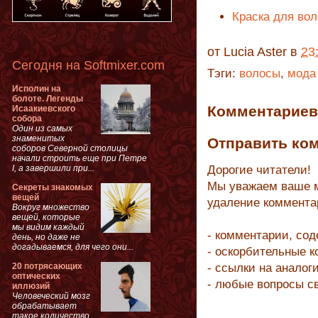
Краска для вол
от
Lucia Aster
в
23
Сегодня на Softmixer.com
Тэги:
волосы
,
мода
Исполин на
болоте. Легенды
Комментариев 
Исаакиевского
собора
Один из самых
знаменитых
Отправить ко
соборов Северной столицы
начали строить еще при Петре
I, а завершили при...
Дорогие читатели!
Мы уважаем ваше м
Секреты знакомых
вещей
удаление коммента
Вокруг множество
вещей, которые
мы видим каждый
- комментарии, со
день, но даже не
догадываемся, для чего они...
- оскорбительные 
20 потрясающих
- ссылки на аналог
оптических
- любые вопросы с
иллюзий
Человеческий мозг
обрабатывает
такое количество