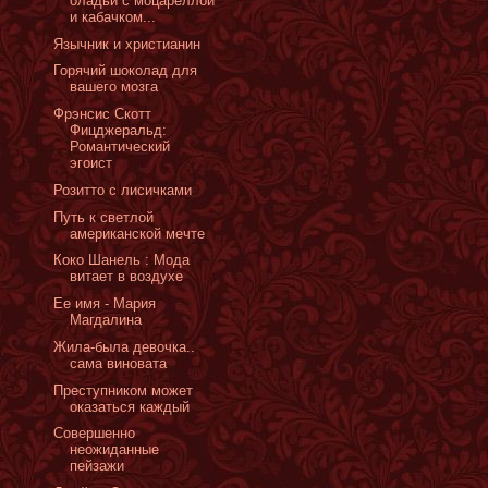
оладьи с моцареллой
и кабачком...
Язычник и христианин
Горячий шоколад для
вашего мозга
Фрэнсис Скотт
Фицджеральд:
Романтический
эгоист
Розитто с лисичками
Путь к светлой
американской мечте
Коко Шанель : Мода
витает в воздухе
Ее имя - Мария
Магдалина
Жила-была девочка..
сама виновата
Преступником может
оказаться каждый
Cовершенно
неожиданные
пейзажи