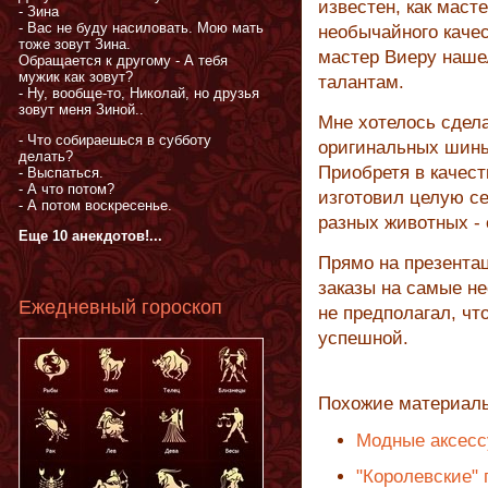
известен, как маст
- Зина
- Вас не буду насиловать. Мою мать
необычайного качес
тоже зовут Зина.
мастер Виеру наше
Обращается к другому - А тебя
мужик как зовут?
талантам.
- Ну, вообще-то, Николай, но друзья
зовут меня Зиной..
Мне хотелось сдел
- Что собираешься в субботу
оригинальных шиньо
делать?
Приобретя в качес
- Выспаться.
- А что потом?
изготовил целую с
- А потом воскресенье.
разных животных - 
Еще 10 анекдотов!...
Прямо на презента
заказы на самые н
Ежедневный гороскоп
не предполагал, чт
успешной.
Похожие материал
Модные аксесс
"Королевские" 