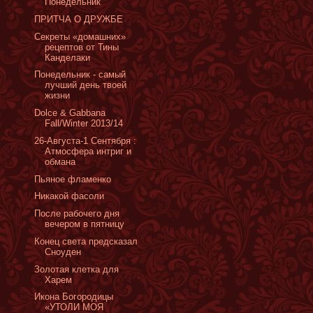
Понедельник
ПРИТЧА О ДРУЖБЕ
Cекреты «домашних»
рецептов от Тины
Канделаки
Понедельник - самый
лучший день твоей
жизни
Dolce & Gabbana
Fall/Winter 2013/14
26-Августа-1 Сентября :
Атмосфера интриг и
обмана
Пьяное фламенко
Никакой фасоли
После рабочего дня
вечером в пятницу
Конец света предсказал
Сноуден
Золотая клетка для
Харем
Икона Богородицы
«УТОЛИ МОЯ