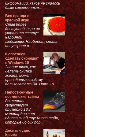
информации, какое не снилось
даже современным...
Вся правда о
красной икре
Став более
доступной, икра не
утратила статус
народной
любимицы. Наоборот, стала
популярнее и...
6 способов
сделать скриншот
в Windows 10
Знание того, как
делать снимки
экрана, может
пригодиться любому
пользователю ПК. Ниже - о...
Непостижимые
вселенские тайны
Вселенная
существует
примерно 13,7
миллиардов лет,
однако в ней еще много тайн,
которые до сих пор...
Десять чудес
Крыма