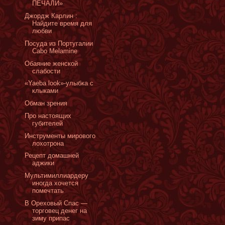
ПЕЧАЛИ»
Джордж Карлин :
Найдите время для
любви
Посуда из Португалии
Cabo Melamine
Обаяние женской
слабости
«Yaeba look»-улыбка с
клыками
Обман зрения
Про настоящих
губителей
Инструменты мирового
лохотрона
Рецепт домашней
аджики
Мультимиллиардеру
иногда хочется
помечтать
В Ореховый Спас —
торговец денег на
зиму припас