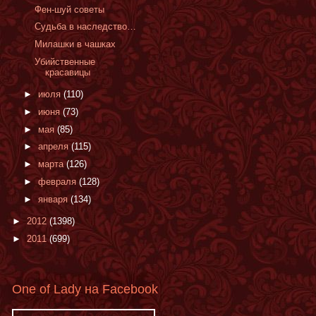
Фен-шуй советы
Судьба в наследство…
Милашки в чашках
Убийственные
красавицы
►
июля
(110)
►
июня
(73)
►
мая
(85)
►
апреля
(115)
►
марта
(126)
►
февраля
(128)
►
января
(134)
►
2012
(1398)
►
2011
(699)
One of Lady на Facebook