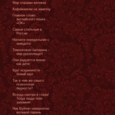
Мир глазами великих
Кофеманкам на заметку
Главное слово
английского языка
«OK»
Самые стильные в
России
Начните понедельник с
анекдота
Темнокожая балерина -
мир рукоплещет!
Они радуются жизни
как дети
Круг искренности -
божий круг
Так в чем же смысл
психологии
бедности?
Всегда смотри в глаза!
Тогда люди тебя
запомнят
Ник Вуйчич невероятно
волевой парень