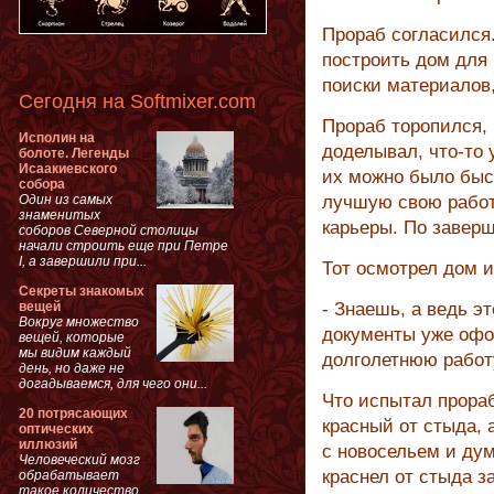
Прораб согласился
построить дом для 
поиски материалов,
Сегодня на Softmixer.com
Прораб торопился, 
Исполин на
доделывал, что-то 
болоте. Легенды
Исаакиевского
их можно было быст
собора
Один из самых
лучшую свою работу
знаменитых
карьеры. По заверш
соборов Северной столицы
начали строить еще при Петре
I, а завершили при...
Тот осмотрел дом и
Секреты знакомых
вещей
- Знаешь, а ведь э
Вокруг множество
документы уже офо
вещей, которые
мы видим каждый
долголетнюю работ
день, но даже не
догадываемся, для чего они...
Что испытал прораб
20 потрясающих
красный от стыда, 
оптических
иллюзий
с новосельем и дум
Человеческий мозг
краснел от стыда з
обрабатывает
такое количество