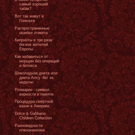
самый хороший
табак?
Вот так живут в
Гонконге
Распространенные
ошибки этикета
Киприоты в три раза
богаче жителей
Европы
Как избавиться от
морщин без операций
и ботокса
Шоколадная диета или
диета Алсу -6кг за
неделю
Розмарин - символ
верности и памяти
Процедура смертной
казни в Америке
Dolce & Gabbana
Children Collection
Разновидности
плюшкинизма