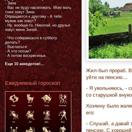
- Зина
- Вас не буду насиловать. Мою мать
тоже зовут Зина.
Обращается к другому - А тебя
мужик как зовут?
- Ну, вообще-то, Николай, но друзья
зовут меня Зиной..
- Что собираешься в субботу
делать?
- Выспаться.
- А что потом?
- А потом воскресенье.
Еще 10 анекдотов!...
Жил-был прораб. В
уйти на пенсию…
Ежедневный гороскоп
- Я увольняюсь, - 
со старушкой внуко
Хозяину было жалко
его:
- Слушай, а давай 
пенсию. С хорошей