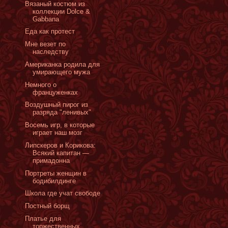
Вязаный костюм из
коллекции Dolce &
Gabbana
Еда как протест
Мне везет по
наследству
Американка родила для
умирающего мужа
Немного о
француженках
Воздушный пирог из
разряда "ленивых"
Восемь игр, в которые
играет наш мозг
Липскеров и Корикова:
Всякий капитан —
примадонна
Портреты женщин в
бодибилдинге
Школа где учат свободе
Постный борщ
Платье для
торжественных