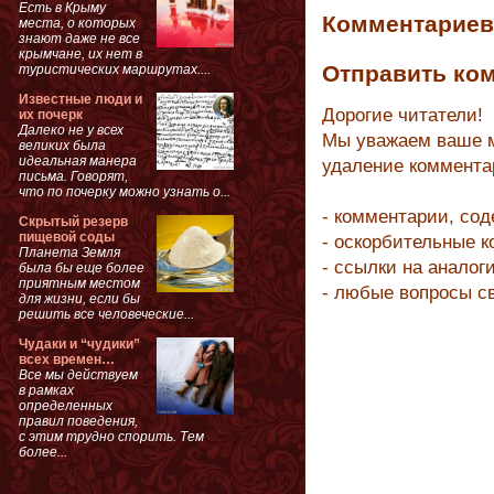
Есть в Крыму
Комментариев 
места, о которых
знают даже не все
крымчане, их нет в
Отправить ко
туристических маршрутах....
Известные люди и
Дорогие читатели!
их почерк
Далеко не у всех
Мы уважаем ваше м
великих была
идеальная манера
удаление коммента
письма. Говорят,
что по почерку можно узнать о...
- комментарии, со
Скрытый резерв
пищевой соды
- оскорбительные 
Планета Земля
- ссылки на аналог
была бы еще более
приятным местом
- любые вопросы с
для жизни, если бы
решить все человеческие...
Чудаки и “чудики”
всех времен…
Все мы действуем
в рамках
определенных
правил поведения,
с этим трудно спорить. Тем
более...