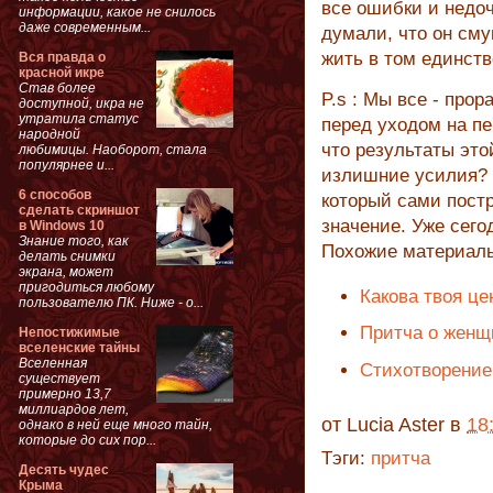
все ошибки и недоч
информации, какое не снилось
даже современным...
думали, что он см
жить в том единств
Вся правда о
красной икре
Став более
P.s : Мы все - про
доступной, икра не
утратила статус
перед уходом на п
народной
что результаты это
любимицы. Наоборот, стала
популярнее и...
излишние усилия? 
6 способов
который сами постр
сделать скриншот
значение. Уже сего
в Windows 10
Знание того, как
Похожие материал
делать снимки
экрана, может
пригодиться любому
Какова твоя це
пользователю ПК. Ниже - о...
Притча о женщ
Непостижимые
вселенские тайны
Вселенная
Стихотворение
существует
примерно 13,7
миллиардов лет,
от
Lucia Aster
в
18
однако в ней еще много тайн,
которые до сих пор...
Тэги:
притча
Десять чудес
Крыма