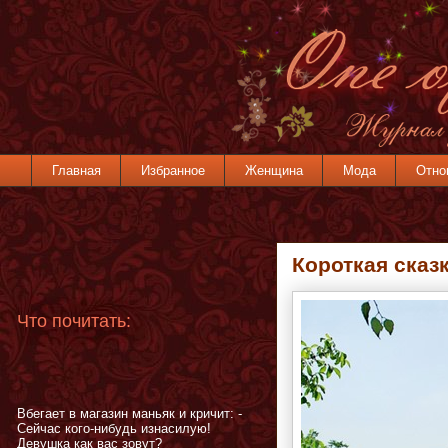
Главная
Избранное
Женщина
Мода
Отно
Короткая сказ
Что почитать:
Вбегает в магазин маньяк и кричит: -
Сейчас кого-нибудь изнасилую!
Девушка как вас зовут?