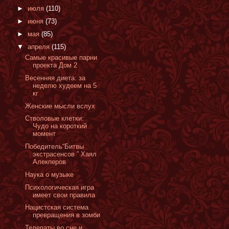
►
июля
(110)
►
июня
(73)
►
мая
(85)
▼
апреля
(115)
Самые красивые парни
проекта Дом 2
Весенняя диета: за
неделю худеем на 5
кг
Женские мысли вслух
Стволовые клетки:
Чудо на короткий
момент
Победитель“Битвы
экстрасенсов ” Хаял
Алекперов
Наука о музыке
Психологическая игра
имеет свои правила
Нацистская система
превращения в зомби
Телепаты во сне и