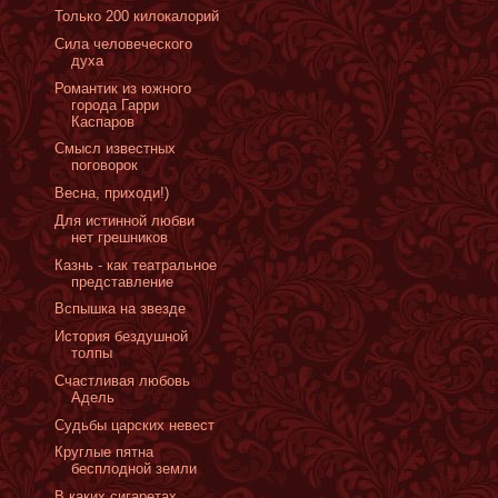
Только 200 килокалорий
Сила человеческого
духа
Романтик из южного
города Гарри
Каспаров
Смысл известных
поговорок
Весна, приходи!)
Для истинной любви
нет грешников
Казнь - как театральное
представление
Вспышка на звезде
История бездушной
толпы
Счастливая любовь
Адель
Cудьбы царских невест
Круглые пятна
бесплодной земли
В каких сигаретах