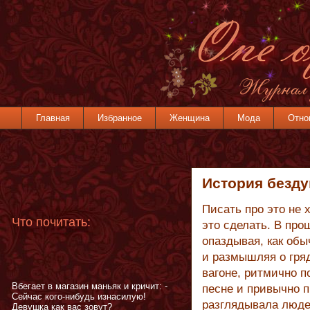
Главная
Избранное
Женщина
Мода
Отно
История безд
Писать про это не 
Что почитать:
это сделать. В про
опаздывая, как об
и размышляя о гря
вагоне, ритмично п
Вбегает в магазин маньяк и кричит: -
песне и привычно п
Сейчас кого-нибудь изнасилую!
разглядывала людей
Девушка как вас зовут?