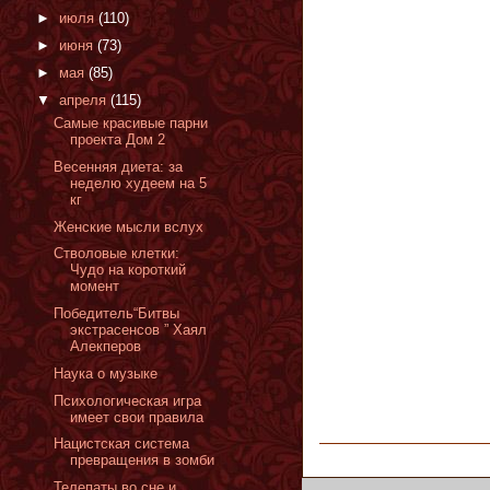
►
июля
(110)
►
июня
(73)
►
мая
(85)
▼
апреля
(115)
Самые красивые парни
проекта Дом 2
Весенняя диета: за
неделю худеем на 5
кг
Женские мысли вслух
Стволовые клетки:
Чудо на короткий
момент
Победитель“Битвы
экстрасенсов ” Хаял
Алекперов
Наука о музыке
Психологическая игра
имеет свои правила
Нацистская система
превращения в зомби
Телепаты во сне и