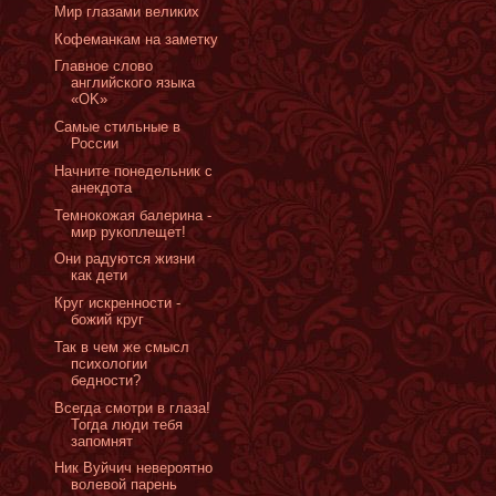
Мир глазами великих
Кофеманкам на заметку
Главное слово
английского языка
«OK»
Самые стильные в
России
Начните понедельник с
анекдота
Темнокожая балерина -
мир рукоплещет!
Они радуются жизни
как дети
Круг искренности -
божий круг
Так в чем же смысл
психологии
бедности?
Всегда смотри в глаза!
Тогда люди тебя
запомнят
Ник Вуйчич невероятно
волевой парень