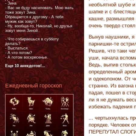
- Зина
необъятной шубе и
- Вас не буду насиловать. Мою мать
шапке и с блестящи
тоже зовут Зина.
Обращается к другому - А тебя
кашне, размышляя о
мужик как зовут?
очень твердо стоял 
- Ну, вообще-то, Николай, но друзья
зовут меня Зиной..
Вынув наушники, я 
- Что собираешься в субботу
парнишки-те острил
делать?
- Выспаться.
Решив, что таки че
- А что потом?
- А потом воскресенье.
уши, начала вспом
Ведь, выпив стольк
Еще 10 анекдотов!...
определенный арома
и одеколоном. От ч
Ежедневный гороскоп
странно. Из вагона
падая, пошел в сто
ли я не думать вес
избежать падения п
... чертыхнулась п
порядке. Человек о
ПЕРЕПУТАЛ СЛОГИ В