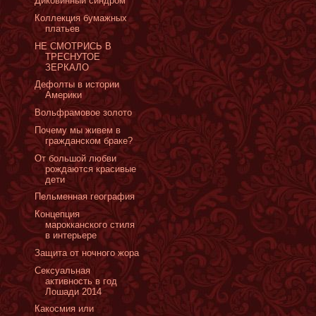
Диковинный синдром
Коллекция бумажных
платьев
НЕ СМОТРИСЬ В
ТРЕСНУТОЕ
ЗЕРКАЛО
Дефолты в истории
Америки
Вольфрамовое золото
Почему мы живем в
гражданском браке?
От большой любви
рождаются красивые
дети
Пельменная география
Концепция
марокканского стиля
в интерьере
Защита от ночного жора
Сексуальная
активность в год
Лошади 2014
Какосмия или