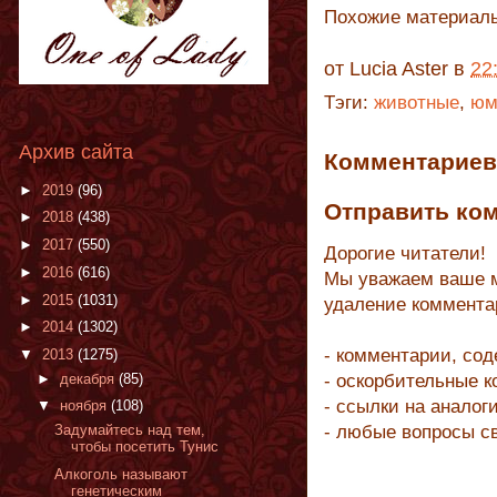
Похожие материал
от
Lucia Aster
в
22
Тэги:
животные
,
юм
Архив сайта
Комментариев 
►
2019
(96)
Отправить ко
►
2018
(438)
►
2017
(550)
Дорогие читатели!
►
2016
(616)
Мы уважаем ваше м
►
2015
(1031)
удаление коммента
►
2014
(1302)
- комментарии, со
▼
2013
(1275)
►
декабря
(85)
- оскорбительные 
- ссылки на аналог
▼
ноября
(108)
- любые вопросы с
Задумайтесь над тем,
чтобы посетить Тунис
Алкоголь называют
генетическим