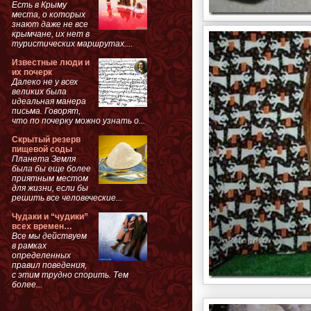
Есть в Крыму
места, о которых
знают даже не все
крымчане, их нет в
туристических маршрутах....
Известные люди и
их почерк
Далеко не у всех
великих была
идеальная манера
письма. Говорят,
что по почерку можно узнать о...
Скрытый резерв
пищевой соды
Планета Земля
была бы еще более
приятным местом
для жизни, если бы
решить все человеческие...
Чудаки и “чудики”
всех времен…
Все мы действуем
в рамках
определенных
правил поведения,
с этим трудно спорить. Тем
более...