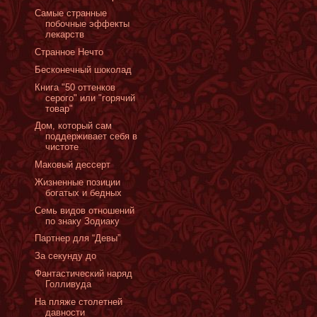
Самые странные
побочные эффекты
лекарств
Странное Нечто
Бесконечный шоколад
Книга "50 оттенков
серого" или "горячий
товар"
Дом, который сам
поддерживает себя в
чистоте
Маковый дессерт
Жизненные позиции
богатых и бедных
Семь видов отношений
по знаку Зодиаку
Партнер для “Девы”
За секунду до
Фантастический наряд
Голливуда
На пляже столетней
давности