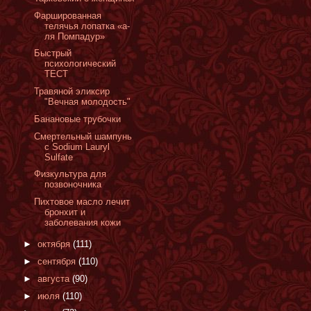
Фаршированная
телячья лопатка «а-
ля Помпадур»
Быстрый
психологический
ТЕСТ
Травяной эликсир
"Вечная молодость"
Банановые трубочки
Смертельный шампунь
с Sodium Lauryl
Sulfate
Физкультура для
позвоночника
Пихтовое масло лечит
бронхит и
заболевания кожи
►
октября
(111)
►
сентября
(110)
►
августа
(90)
►
июля
(110)