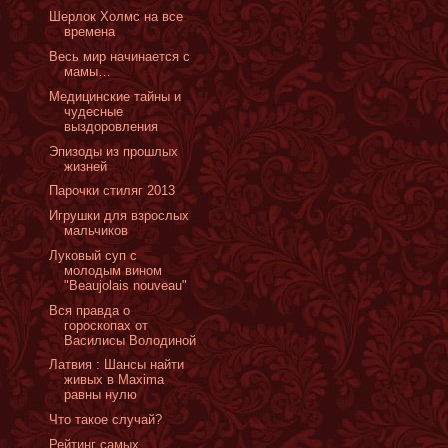
Шерлок Холмс на все
времена
Весь мир начинается с
мамы…
Медицинские тайны и
чудесные
выздоровления
Эпизоды из прошлых
жизней
Парочки стиляг 2013
Игрушки для взрослых
мальчиков
Луковый суп с
молодым вином
"Beaujolais nouveau"
Вся правда о
гороскопах от
Василисы Володиной
Латвия : Шансы найти
живых в Maxima
равны нулю
Что такое случай?
Рейтинг самых