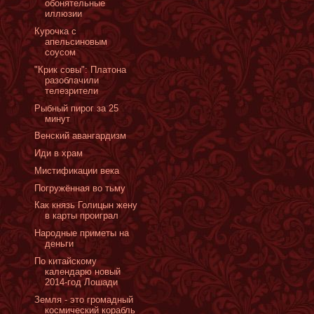
обонятельные
иллюзии
Курочка с
апельсиновым
соусом
"Крик совы": Платона
разоблачили
телезрители
Рыбный пирог за 25
минут
Венский авангардизм
Иди в храм
Мистификации века
Погружённая во тьму
Как князь Голицын жену
в карты проиграл
Народные приметы на
деньги
По китайскому
календарю новый
2014-год Лошади
Земля - это громадный
космический корабль