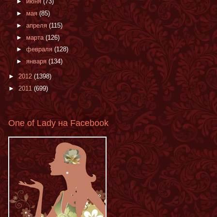
►
июня
(73)
►
мая
(85)
►
апреля
(115)
►
марта
(126)
►
февраля
(128)
►
января
(134)
►
2012
(1398)
►
2011
(699)
One of Lady на Facebook