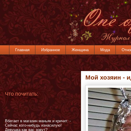
Главная
Избранное
Женщина
Мода
Отно
Мой хозяин - 
Что почитать:
Вбегает в магазин маньяк и кричит: -
Сейчас кого-нибудь изнасилую!
Девушка как вас зовут?