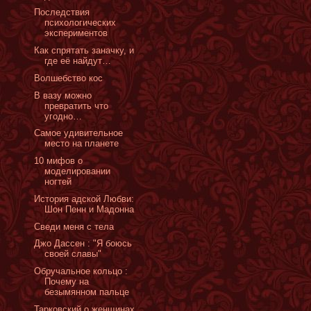
Последствия
психологических
экспериментов
Как спрятать заначку, и
где её найдут…
Волшебство кос
В вазу можно
превратить что
угодно…
Самое удивительное
место на планете
10 мифов о
моделировании
ногтей
История адской Любви:
Шон Пенн и Мадонна
Сведи меня с тела
Джо Дассен : "Я боюсь
своей славы"
Обручальное кольцо :
Почему на
безымянном пальце
Тарковский о женщинах