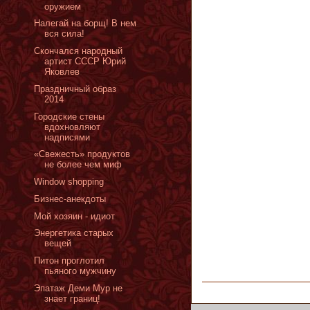
оружием
Налегай на борщ! В нем
вся сила!
Скончался народный
артист СССР Юрий
Яковлев
Праздничный образ
2014
Городские стены
вдохновляют
надписями
«Cвежесть» продуктов
не более чем миф
Window shopping
Бизнес-анекдоты
Мой хозяин - идиот
Энергетика старых
вещей
Питон проглотил
пьяного мужчину
Эпатаж Деми Мур не
знает границ!