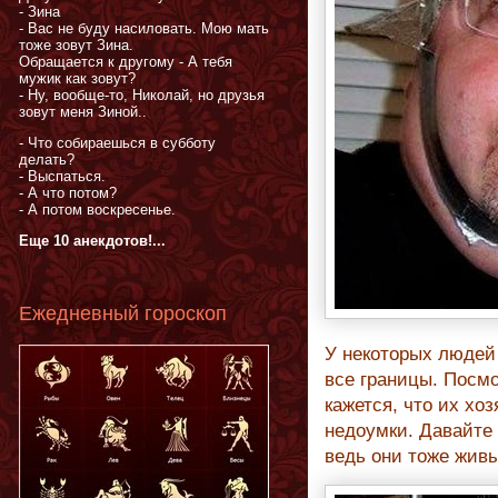
- Зина
- Вас не буду насиловать. Мою мать
тоже зовут Зина.
Обращается к другому - А тебя
мужик как зовут?
- Ну, вообще-то, Николай, но друзья
зовут меня Зиной..
- Что собираешься в субботу
делать?
- Выспаться.
- А что потом?
- А потом воскресенье.
Еще 10 анекдотов!...
Ежедневный гороскоп
У некоторых людей
все границы. Посмо
кажется, что их хо
недоумки. Давайте
ведь они тоже жив