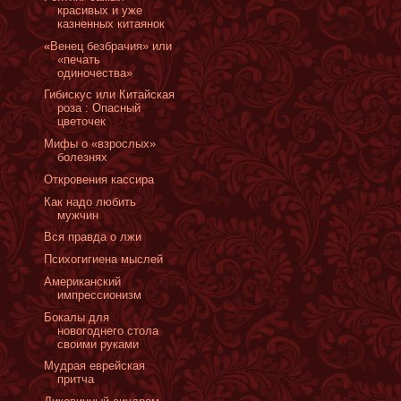
красивых и уже
казненных китаянок
«Венец безбрачия» или
«печать
одиночества»
Гибискус или Китайская
роза : Опасный
цветочек
Мифы о «взрослых»
болезнях
Откровения кассира
Как надо любить
мужчин
Вся правда о лжи
Психогигиена мыслей
Американский
импрессионизм
Бокалы для
новогоднего стола
своими руками
Мудрая еврейская
притча