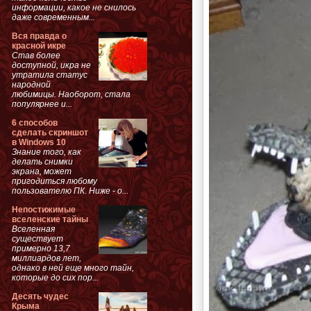
информации, какое не снилось
даже современным...
Вся правда о
красной икре
Став более
доступной, икра не
утратила статус
народной
любимицы. Наоборот, стала
популярнее и...
6 способов
сделать скриншот
в Windows 10
Знание того, как
делать снимки
экрана, может
пригодиться любому
пользователю ПК. Ниже - о...
Непостижимые
вселенские тайны
Вселенная
существует
примерно 13,7
миллиардов лет,
однако в ней еще много тайн,
которые до сих пор...
Десять чудес
Крыма