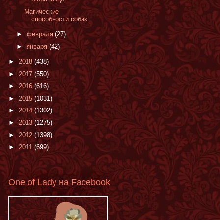
Магические
способности собак
►
февраля
(27)
►
января
(42)
►
2018
(438)
►
2017
(550)
►
2016
(616)
►
2015
(1031)
►
2014
(1302)
►
2013
(1275)
►
2012
(1398)
►
2011
(699)
One of Lady на Facebook