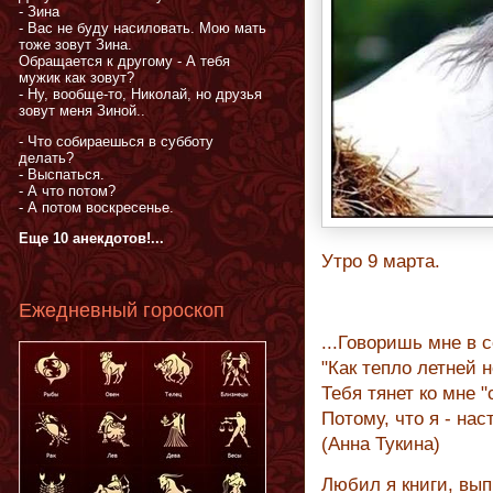
- Зина
- Вас не буду насиловать. Мою мать
тоже зовут Зина.
Обращается к другому - А тебя
мужик как зовут?
- Ну, вообще-то, Николай, но друзья
зовут меня Зиной..
- Что собираешься в субботу
делать?
- Выспаться.
- А что потом?
- А потом воскресенье.
Еще 10 анекдотов!...
Утро 9 марта.
Ежедневный гороскоп
...Говоришь мне в с
"Как тепло летней 
Тебя тянет ко мне "
Потому, что я - на
(Анна Тукина)
Любил я книги, вы