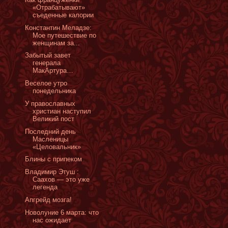
«Отрабатывают»
съеденные калории
Константин Меладзе:
Мое путешествие по
женщинам за...
Забытый завет
генерала
МакАртура…
Веселое утро
понедельника
У православных
христиан наступил
Великий пост
Последний день
Масленицы
«Целовальник»
Блины с припеком
Владимир Этуш :
Саахов — это уже
легенда
Апгрейд мозга!
Новолуние 6 марта: что
нас ожидает