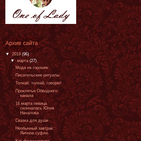
Архив сайта
▼
2019
(96)
▼
марта
(27)
Мода на горошек
Писательские ритуалы
Толкай, толкай, говорю!
Проклятье Обводного
канала
16 марта певица
скончалась Юлия
Началова
Сказка для души
Необычный завтрак :
Яичное суфле
Как француженки