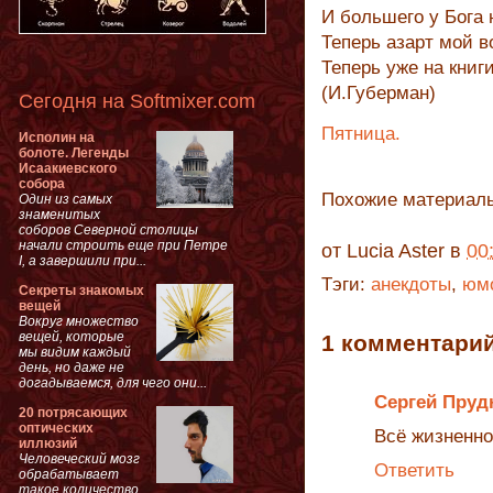
И большего у Бога 
Теперь азарт мой 
Теперь уже на книги
(И.Губерман)
Сегодня на Softmixer.com
Пятница.
Исполин на
болоте. Легенды
Исаакиевского
собора
Похожие материал
Один из самых
знаменитых
соборов Северной столицы
начали строить еще при Петре
от
Lucia Aster
в
00
I, а завершили при...
Тэги:
анекдоты
,
юм
Секреты знакомых
вещей
Вокруг множество
вещей, которые
1 комментарий
мы видим каждый
день, но даже не
догадываемся, для чего они...
Сергей Пруд
20 потрясающих
оптических
Всё жизненно
иллюзий
Человеческий мозг
Ответить
обрабатывает
такое количество