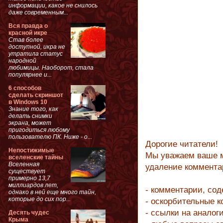
информации, какое не снилось
даже современным...
Вся правда о
красной икре
Став более
доступной, икра не
утратила статус
народной
любимицы. Наоборот, стала
популярнее и...
6 способов
сделать скриншот
в Windows 10
Знание того, как
делать снимки
экрана, может
пригодиться любому
пользователю ПК. Ниже - о...
Дорогие читатели!
Непостижимые
Мы уважаем ваше м
вселенские тайны
Вселенная
удаление коммента
существует
примерно 13,7
миллиардов лет,
- комментарии, со
однако в ней еще много тайн,
которые до сих пор...
- оскорбительные 
- ссылки на аналог
Десять чудес
Крыма