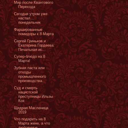
Мир после Квантового
Перехода
Сегодня утром уже
настал…
понедельник
Фаршированные
помидоры к 8 Марта
Сергей Гриньков и
Екатерина Гордеева:
Печальная ис...
Супер-блюдо на 8
Марта!
Зубная паста или
отходы
промышленного
производства...
Суд и смерть
нацистской
преступницы Ильзы
Кох
Щедрая Масленица
2019
Что подарить на 8
Марта жене, а что
любовнице