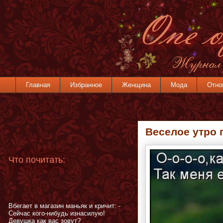
Главная
Избранное
Женщина
Мода
Отно
Веселое утро 
Что почитать:
Вбегает в магазин маньяк и кричит: -
Сейчас кого-нибудь изнасилую!
Девушка как вас зовут?