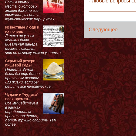
- любые вопросы с
Есть в Крыму
места, о которых
знают даже не все
крымчане, их нет в
туристических маршрутах....
Известные люди и
Следующее
их почерк
Далеко не у всех
великих была
идеальная манера
письма. Говорят,
что по почерку можно узнать о...
Скрытый резерв
пищевой соды
Планета Земля
была бы еще более
приятным местом
для жизни, если бы
решить все человеческие...
Чудаки и “чудики”
всех времен…
Все мы действуем
в рамках
определенных
правил поведения,
с этим трудно спорить. Тем
более...