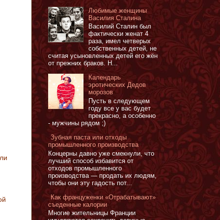
Любимые женщины
Василия Сталина
Василий Сталин был
фактически женат 4
раза, имел четверых
собственных детей, не
считая усыновленных детей его жён
от прежних браков. Н...
Календарь
эротических Дедов
морозов
Пусть в следующем
году все у вас будет
прекрасно, а особенно
- мужчины рядом ;)
Зубная паста или отходы
промышленного производства
Концерны давно уже смекнули, что
ели
лучший способ избавится от
отходов промышленного
производства — продать их людям,
чтобы они эту гадость пот...
Как француженки «Отрабатывают»
ой
съеденные калории
Многие жительницы Франции