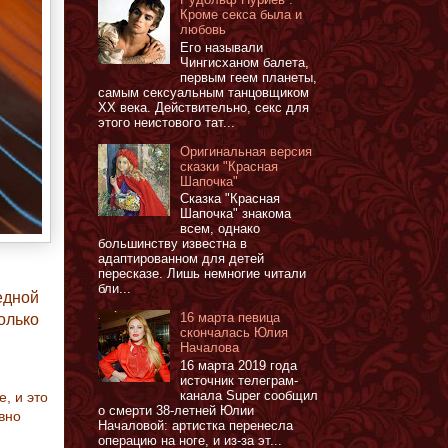
Кроме секса была и
любовь
Его называли
Чингисханом балета,
первым геем планеты,
самым сексуальным танцовщиком
XX века. Действительно, секс для
этого неистового тат...
Оригинальная версия
сказки "Красная
Шапочка"
Сказка "Красная
Шапочка" знакома
всем, однако
большинству известна в
адаптированном для детей
пересказе. Лишь немногие читали
бли...
едной
олько
16 марта певица
скончалась Юлия
Началова
16 марта 2019 года
источник телеграм-
канала Super сообщил
, и это
о смерти 38-летней Юлии
вно
Началовой: артистка перенесла
операцию на ноге, и из-за эт...