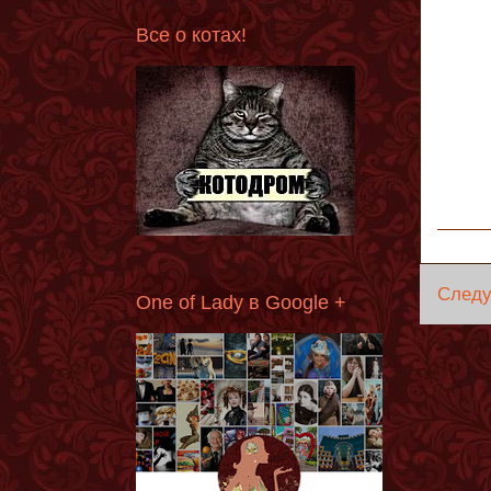
Все о котах!
След
One of Lady в Google +