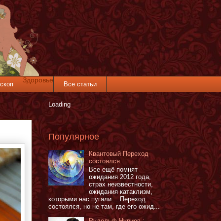
Здоровье
скоп
Все статьи
Loading
Популярное
Квантовый Переход
состоялся…
Все ещё помнят
ожидания 2012 года,
страх неизвестности,
ожидания катаклизм,
которыми нас пугали… Переход
состоялся, но не там, где его ожид...
Рудольф Нуриев :