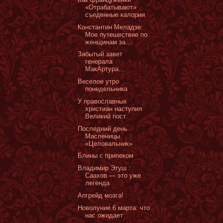
«Отрабатывают»
съеденные калории
Константин Меладзе:
Мое путешествие по
женщинам за...
Забытый завет
генерала
МакАртура…
Веселое утро
понедельника
У православных
христиан наступил
Великий пост
Последний день
Масленицы
«Целовальник»
Блины с припеком
Владимир Этуш :
Саахов — это уже
легенда
Апгрейд мозга!
Новолуние 6 марта: что
нас ожидает