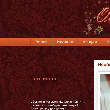
Главная
Избранное
Женщина
М
Необ
Что почитать:
Вбегает в магазин маньяк и кричит: -
Сейчас кого-нибудь изнасилую!
Девушка как вас зовут?