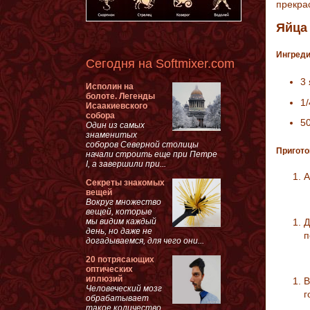
прекра
Яйца
Ингред
Сегодня на Softmixer.com
3
Исполин на
болоте. Легенды
1/
Исаакиевского
собора
5
Один из самых
знаменитых
соборов Северной столицы
Пригото
начали строить еще при Петре
I, а завершили при...
А
Секреты знакомых
вещей
Вокруг множество
вещей, которые
мы видим каждый
Д
день, но даже не
п
догадываемся, для чего они...
20 потрясающих
оптических
иллюзий
В
Человеческий мозг
г
обрабатывает
такое количество