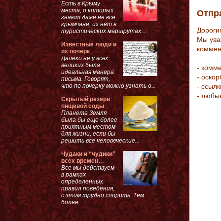
Есть в Крыму
места, о которых
Отпр
знают даже не все
крымчане, их нет в
Дороги
туристических маршрутах....
Мы ува
Известные люди и
коммен
их почерк
Далеко не у всех
великих была
- комм
идеальная манера
- оско
письма. Говорят,
что по почерку можно узнать о...
- ссыл
- любы
Скрытый резерв
пищевой соды
Планета Земля
была бы еще более
приятным местом
для жизни, если бы
решить все человеческие...
Чудаки и “чудики”
всех времен…
Все мы действуем
в рамках
определенных
правил поведения,
с этим трудно спорить. Тем
более...