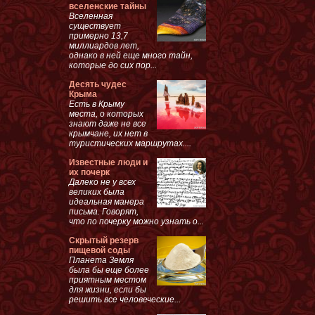
вселенские тайны
Вселенная
существует
примерно 13,7
миллиардов лет,
однако в ней еще много тайн,
которые до сих пор...
Десять чудес
Крыма
Есть в Крыму
места, о которых
знают даже не все
крымчане, их нет в
туристических маршрутах....
Известные люди и
их почерк
Далеко не у всех
великих была
идеальная манера
письма. Говорят,
что по почерку можно узнать о...
Скрытый резерв
пищевой соды
Планета Земля
была бы еще более
приятным местом
для жизни, если бы
решить все человеческие...