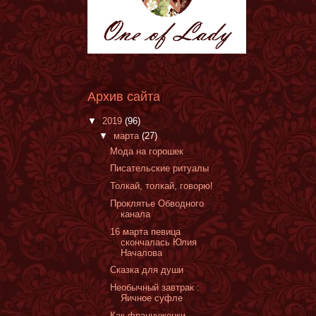
Архив сайта
▼
2019
(96)
▼
марта
(27)
Мода на горошек
Писательские ритуалы
Толкай, толкай, говорю!
Проклятье Обводного
канала
16 марта певица
скончалась Юлия
Началова
Сказка для души
Необычный завтрак :
Яичное суфле
Как француженки