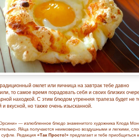
радиционный омлет или яичница на завтрак тебе давно
или, то самое время порадовать себя и своих близких очер
рной находкой. С этим блюдом утренняя трапеза будет не т
 и вкусной, но также очень изысканной.
Орсини» — излюбленное блюдо знаменитого художника Клода Моне
ительно. Яйца получаются неимоверно воздушными и легкими, сло
 суфле. Редакция
«Так Просто!»
предлагает и тебе приобщиться к