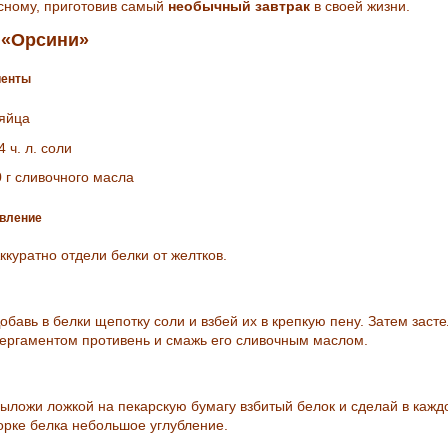
сному, приготовив самый
необычный завтрак
в своей жизни.
 «Орсини»
иенты
 яйца
4 ч. л. соли
0 г сливочного масла
вление
ккуратно отдели белки от желтков.
обавь в белки щепотку соли и взбей их в крепкую пену. Затем заст
ергаментом противень и смажь его сливочным маслом.
ыложи ложкой на пекарскую бумагу взбитый белок и сделай в кажд
орке белка небольшое углубление.