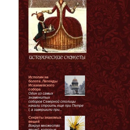
Исполин на
болоте. Легенды
Исаакиевского
собора
Один из самых
знаменитых
соборов Северной столицы
начали строить еще при Петре
I, а завершили при...
Секреты знакомых
вещей
Вокруг множество
вещей, которые