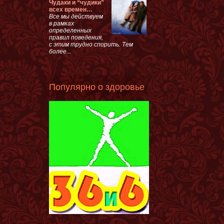
Чудаки и “чудики”
всех времен…
Все мы действуем
в рамках
определенных
правил поведения,
с этим трудно спорить. Тем
более...
Популярно о здоровье