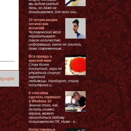
мы видим каждый
день, но даже не
догадываемся, для чего они...
20 потрясающих
оптических
иллюзий
Человеческий мозг
обрабатывает
такое количество
информации, какое не снилось
даже современным...
Вся правда о
красной икре
Став более
доступной, икра не
утратила статус
народной
дущее
любимицы. Наоборот, стала
популярнее и...
6 способов
сделать скриншот
в Windows 10
Знание того, как
делать снимки
экрана, может
пригодиться любому
пользователю ПК. Ниже - о...
Непостижимые