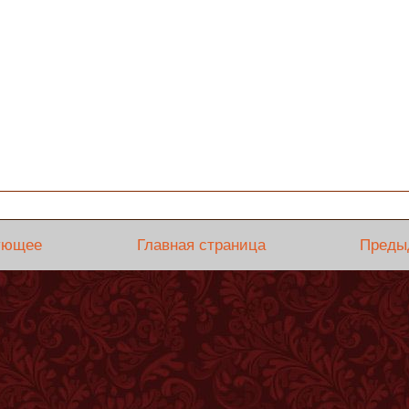
ующее
Главная страница
Преды