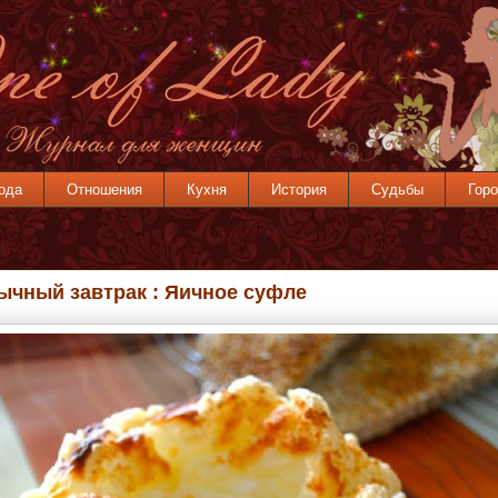
ода
Отношения
Кухня
История
Судьбы
Горо
ычный завтрак : Яичное суфле