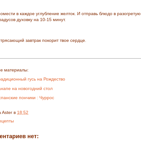
омести в каждое углубление желток. И отправь блюдо в разогретую
радусов духовку на 10-15 минут.
отрясающий завтрак покорит твое сердце.
е материалы:
радиционный гусь на Рождество
анапе на новогодний стол
спанские пончики : Чуррос
a Aster
в
18:52
ецепты
ентариев нет: