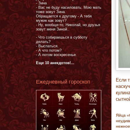
- Зина
- Вас не буду насиловать. Мою мать
тоже зовут Зина.
Обращается к другому - А тебя
мужик как зовут?
- Ну, вообще-то, Николай, но друзья
зовут меня Зиной..
- Что собираешься в субботу
делать?
- Выспаться.
- А что потом?
- А потом воскресенье.
Еще 10 анекдотов!...
Если т
Ежедневный гороскоп
наскуч
кулина
сытной
Яйца «
неудив
нежное