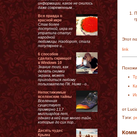
информации, какое не снилось
даже современным...
П
Вся правда о
г
красной икре
Став более
доступной, икра не
утратила статус
народной
Этот п
любимицы. Наоборот, стала
популярнее и...
link
6 способов
сделать скриншот
в Windows 10
Знание того, как
Похожи
делать снимки
экрана, может
Т
пригодиться любому
пользователю ПК. Ниже - о...
К
Непостижимые
И
вселенские тайны
Вселенная
существует
от
Luci
примерно 13,7
миллиардов лет,
Тэги:
р
однако в ней еще много тайн,
которые до сих пор...
Десять чудес
Комм
Крыма