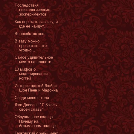
Последствия
психологических
экспериментов
Как спрятать заначку, и
где её найдут…
Волшебство кос
В вазу можно
превратить что
угодно…
Самое удивительное
место на планете
10 мифов о
моделировании
ногтей
История адской Любви:
Шон Пенн и Мадонна
Сведи меня с тела
Джо Дассен : "Я боюсь
своей славы"
Обручальное кольцо :
Почему на
безымянном пальце
Тарковский о женщинах