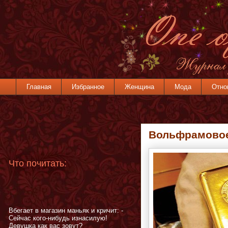
Главная
Избранное
Женщина
Мода
Отно
Вольфрамовое
Что почитать:
Вбегает в магазин маньяк и кричит: -
Сейчас кого-нибудь изнасилую!
Девушка как вас зовут?