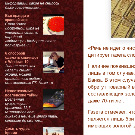
информации, какое не снилось
даже современным...
Вся правда о
красной икре
Став более
доступной, икра не
утратила статус
народной
любимицы. Наоборот, стала
популярнее и...
«Речь не идет о чис
6 способов
цитирует газета сл
сделать скриншот
в Windows 10
Наличие появивших
Знание того, как
делать снимки
лишь в том случае,
экрана, может
пригодиться любому
Банка. В этом случ
пользователю ПК. Ниже - о...
обретут товарный в
Непостижимые
составляющих золот
вселенские тайны
Вселенная
даже 70-ти лет.
существует
примерно 13,7
Газета отмечает, ч
миллиардов лет,
однако в ней еще много тайн,
является лишь брит
которые до сих пор...
имеющих золотой з
Десять чудес
Крыма