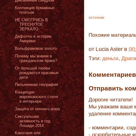
Диковинный синдром
Коллекция бумажных
платьев
источник
НЕ СМОТРИСЬ В
ТРЕСНУТОЕ
ЗЕРКАЛО
Похожие материал
Дефолты в истории
Америки
Вольфрамовое золото
от
Lucia Aster
в
00
Почему мы живем в
Тэги:
деньги
,
Драго
гражданском браке?
От большой любви
рождаются красивые
Комментариев 
дети
Пельменная география
Отправить ко
Концепция
марокканского стиля
Дорогие читатели!
в интерьере
Мы уважаем ваше м
Защита от ночного жора
удаление коммента
Сексуальная
активность в год
Лошади 2014
- комментарии, со
Какосмия или
- оскорбительные 