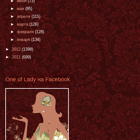
►
июня
(73)
►
мая
(85)
►
апреля
(115)
►
марта
(126)
►
февраля
(128)
►
января
(134)
►
2012
(1398)
►
2011
(699)
One of Lady на Facebook