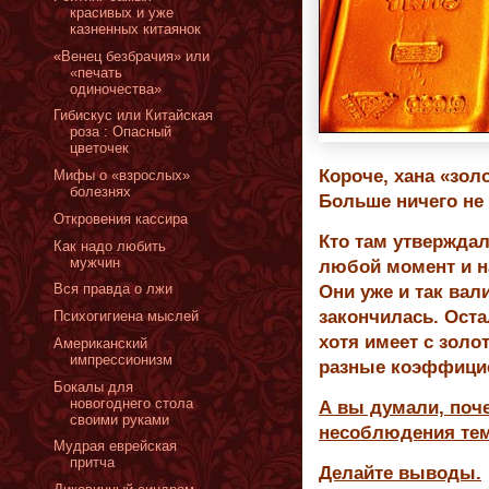
красивых и уже
казненных китаянок
«Венец безбрачия» или
«печать
одиночества»
Гибискус или Китайская
роза : Опасный
цветочек
Короче, хана «зол
Мифы о «взрослых»
болезнях
Больше ничего не
Откровения кассира
Кто там утвержда
Как надо любить
мужчин
любой момент и на
Вся правда о лжи
Они уже и так вал
закончилась. Ост
Психогигиена мыслей
хотя имеет с золо
Американский
импрессионизм
разные коэффицие
Бокалы для
новогоднего стола
А вы думали, поч
своими руками
несоблюдения тем
Мудрая еврейская
притча
Делайте выводы.