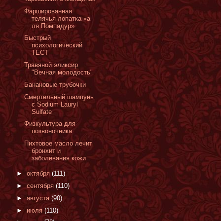
Фаршированная
телячья лопатка «а-
ля Помпадур»
Быстрый
психологический
ТЕСТ
Травяной эликсир
"Вечная молодость"
Банановые трубочки
Смертельный шампунь
с Sodium Lauryl
Sulfate
Физкультура для
позвоночника
Пихтовое масло лечит
бронхит и
заболевания кожи
►
октября
(111)
►
сентября
(110)
►
августа
(90)
►
июля
(110)