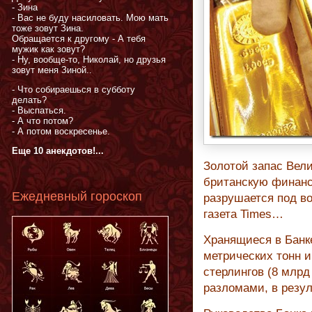
- Зина
- Вас не буду насиловать. Мою мать
тоже зовут Зина.
Обращается к другому - А тебя
мужик как зовут?
- Ну, вообще-то, Николай, но друзья
зовут меня Зиной..
- Что собираешься в субботу
делать?
- Выспаться.
- А что потом?
- А потом воскресенье.
Еще 10 анекдотов!...
Золотой запас Вел
британскую финанс
Ежедневный гороскоп
разрушается под 
газета Times…
Хранящиеся в Банк
метрических тонн 
стерлингов (8 млр
разломами, в резул