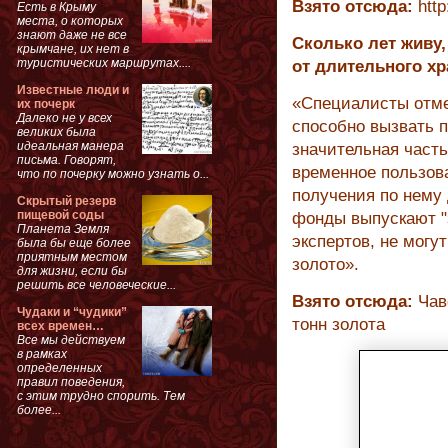
Взято отсюда:
http
Есть в Крыму
места, о которых
знают даже не все
Сколько лет живу,
крымчане, их нет в
туристических маршрутах....
от длительного хр
Известные люди и
«Специалисты отме
их почерк
Далеко не у всех
способно вызвать п
великих была
идеальная манера
значительная част
письма. Говорят,
временное пользов
что по почерку можно узнать о...
получения по нему
Скрытый резерв
пищевой соды
фонды выпускают "
Планета Земля
экспертов, не мог
была бы еще более
приятным местом
золото».
для жизни, если бы
решить все человеческие...
Взято отсюда:
Чав
Чудаки и “чудики”
тонн золота
всех времен…
Все мы действуем
в рамках
определенных
правил поведения,
с этим трудно спорить. Тем
более...