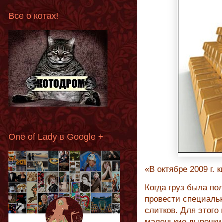
Все о котах!
One of Lady в Google +
«В октябре 2009 г.
Когда груз была по
провести специаль
слитков. Для этого
маленькие дырочки,