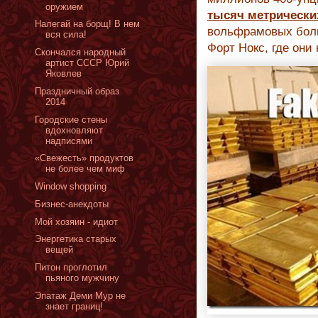
оружием
тысяч
метрически
Налегай на борщ! В нем
вольфрамовых болв
вся сила!
Форт Нокс, где они 
Скончался народный
артист СССР Юрий
Яковлев
Праздничный образ
2014
Городские стены
вдохновляют
надписями
«Cвежесть» продуктов
не более чем миф
Window shopping
Бизнес-анекдоты
Мой хозяин - идиот
Энергетика старых
вещей
Питон проглотил
пьяного мужчину
Эпатаж Деми Мур не
знает границ!