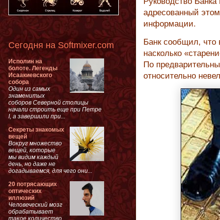
Руководство Банка 
адресованный этому
информации.
Банк сообщил, что 
Сегодня на Softmixer.com
насколько «старени
Исполин на
По предварительны
болоте. Легенды
относительно невел
Исаакиевского
собора
Один из самых
знаменитых
соборов Северной столицы
начали строить еще при Петре
I, а завершили при...
Секреты знакомых
вещей
Вокруг множество
вещей, которые
мы видим каждый
день, но даже не
догадываемся, для чего они...
20 потрясающих
оптических
иллюзий
Человеческий мозг
обрабатывает
такое количество