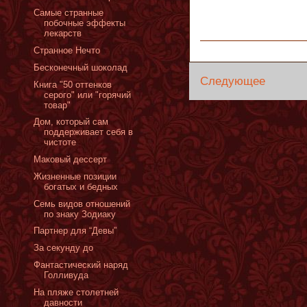
Самые странные
побочные эффекты
лекарств
Странное Нечто
Бесконечный шоколад
Следующее
Книга "50 оттенков
серого" или "горячий
товар"
Дом, который сам
поддерживает себя в
чистоте
Маковый дессерт
Жизненные позиции
богатых и бедных
Семь видов отношений
по знаку Зодиаку
Партнер для “Девы”
За секунду до
Фантастический наряд
Голливуда
На пляже столетней
давности