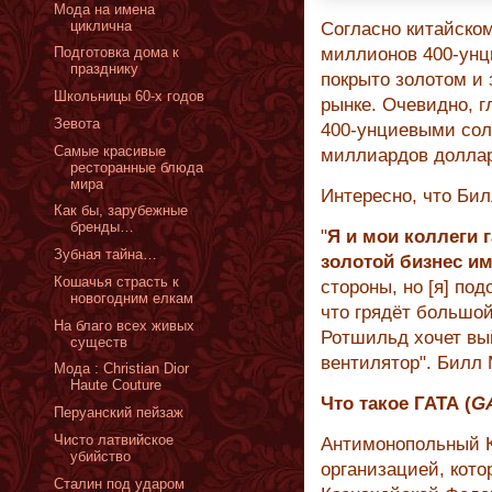
Мода на имена
циклична
Согласно китайском
Подготовка дома к
миллионов 400-унц
празднику
покрыто золотом и
Школьницы 60-х годов
рынке. Очевидно, 
Зевота
400-унциевыми сол
Самые красивые
миллиардов доллар
ресторанные блюда
мира
Интересно, что Би
Как бы, зарубежные
бренды…
"
Я и мои коллеги 
Зубная тайна…
золотой бизнес и
Кошачья страсть к
стороны, но [я] по
новогодним елкам
что грядёт большой
На благо всех живых
Ротшильд хочет вый
существ
вентилятор". Билл
Мода : Christian Dior
Haute Couture
Что такое ГАТА (
G
Перуанский пейзаж
Чисто латвийское
Антимонопольный К
убийство
организацией, кото
Сталин под ударом