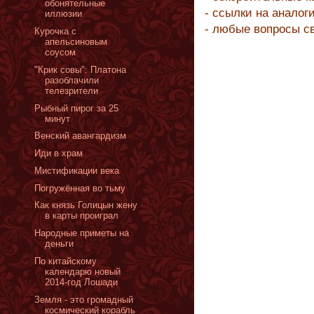
обонятельные
- ссылки на аналог
иллюзии
- любые вопросы с
Курочка с
апельсиновым
соусом
"Крик совы": Платона
разоблачили
телезрители
Рыбный пирог за 25
минут
Венский авангардизм
Иди в храм
Мистификации века
Погружённая во тьму
Как князь Голицын жену
в карты проиграл
Народные приметы на
деньги
По китайскому
календарю новый
2014-год Лошади
Земля - это громадный
космический корабль