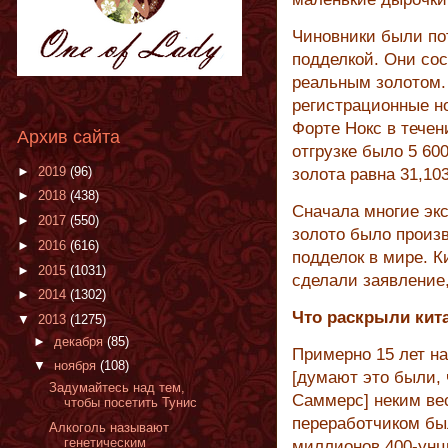
Чиновники были пот
подделкой. Они со
реальным золотом. 
регистрационные н
Форте Нокс в течен
Архив сайта
отгрузке было 5 60
►
2019
(96)
золота равна 31,10
►
2018
(438)
Сначала многие эк
►
2017
(550)
золото было произ
►
2016
(616)
подделок в мире. 
►
2015
(1031)
сделали заявление
►
2014
(1302)
Что раскрыли кит
▼
2013
(1275)
►
декабря
(85)
Примерно 15 лет н
▼
ноября
(108)
[думают это были, 
Задумайтесь над тем,
Саммерс] неким в
чтобы посетить Тунис
переработчиком бы
Алкоголь называют
генетическим
миллионов 400-унц