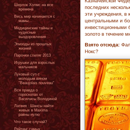
Казначейской Феде
Шерлок Холмс на все
последних несколь
времена
эти учреждения, в
Весь мир начинается с
центральными и б
мамы…
инвестиционными 
Медицинские тайны и
чудесные
золото в течение м
выздоровления
Эпизоды из прошлых
Взято отсюда:
Фал
жизней
Нокс?
Парочки стиляг 2013
Игрушки для взрослых
мальчиков
Луковый суп с
молодым вином
"Beaujolais nouveau"
Вся правда о
гороскопах от
Василисы Володиной
Латвия : Шансы найти
живых в Maxima
равны нулю
Что такое случай?
Рейтинг самых