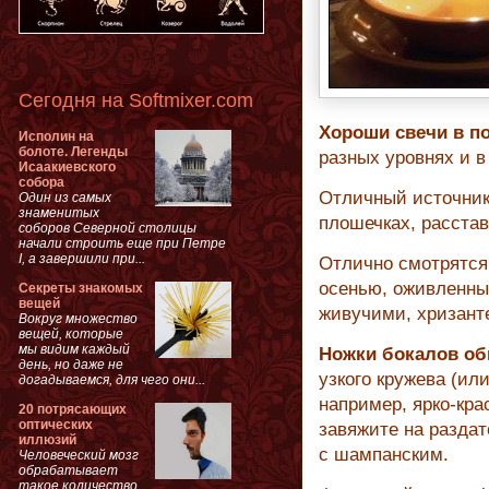
Сегодня на Softmixer.com
Хороши свечи в п
Исполин на
болоте. Легенды
разных уровнях и 
Исаакиевского
собора
Отличный источник 
Один из самых
знаменитых
плошечках, расста
соборов Северной столицы
начали строить еще при Петре
I, а завершили при...
Отлично смотрятс
осенью, оживленны
Секреты знакомых
вещей
живучими, хризант
Вокруг множество
вещей, которые
мы видим каждый
Ножки бокалов о
день, но даже не
узкого кружева (или
догадываемся, для чего они...
например, ярко-кра
20 потрясающих
оптических
завяжите на раздат
иллюзий
с шампанским.
Человеческий мозг
обрабатывает
такое количество