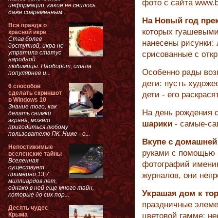
фото с сайта www.b
информации, какое не снилось
даже современным...
На Новый год пре
Вся правда о
которых гуашевыми 
красной икре
Став более
нанесены рисунки:
доступной, икра не
утратила статус
срисованные с отк
народной
любимицы. Наоборот, стала
Особенно рады воз
популярнее и...
дети: пусть художе
6 способов
сделать скриншот
дети - его раскрасят
в Windows 10
Знание того, как
На день рождения 
делать снимки
экрана, может
шарики
- самые-са
пригодиться любому
пользователю ПК. Ниже - о...
Вкупе с домашней 
Непостижимые
руками с помощью 
вселенские тайны
Вселенная
фотографий именин
существует
примерно 13,7
журналов, они непр
миллиардов лет,
однако в ней еще много тайн,
Украшая дом к тор
которые до сих пор...
праздничные элеме
Десять чудес
Крыма
цветовой гамме: н