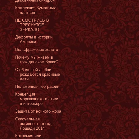
Диковинный синдром
Коллекция бумажных
платьев
НЕ СМОТРИСЬ В
ТРЕСНУТОЕ
ЗЕРКАЛО
Дефолты в истории
Америки
Вольфрамовое золото
Почему мы живем в
гражданском браке?
От большой любви
рождаются красивые
дети
Пельменная география
Концепция
марокканского стиля
в интерьере
Защита от ночного жора
Сексуальная
активность в год
Лошади 2014
Какосмия или