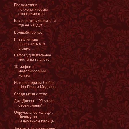
Последствия
психологических
экспериментов
Как спрятать заначку, и
где её найдут…
Волшебство кос
В вазу можно
превратить что
угодно…
Самое удивительное
место на планете
10 мифов о
моделировании
ногтей
История адской Любви:
Шон Пенн и Мадонна
Сведи меня с тела
Джо Дассен : "Я боюсь
своей славы"
Обручальное кольцо :
Почему на
безымянном пальце
Тарковский о женщинах