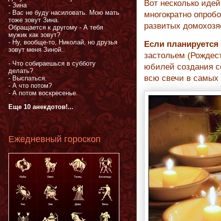
Вот несколько идей
- Зина
- Вас не буду насиловать. Мою мать
многократно опробо
тоже зовут Зина.
развитых домохозя
Обращается к другому - А тебя
мужик как зовут?
- Ну, вообще-то, Николай, но друзья
Если планируется
зовут меня Зиной..
застольем (Рождест
- Что собираешься в субботу
юбилей создания с
делать?
всю свечи в самых
- Выспаться.
- А что потом?
- А потом воскресенье.
Еще 10 анекдотов!...
Ежедневный гороскоп