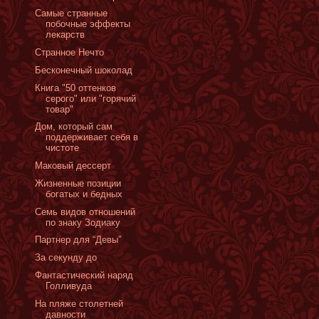
Самые странные
побочные эффекты
лекарств
Странное Нечто
Бесконечный шоколад
Книга "50 оттенков
серого" или "горячий
товар"
Дом, который сам
поддерживает себя в
чистоте
Маковый дессерт
Жизненные позиции
богатых и бедных
Семь видов отношений
по знаку Зодиаку
Партнер для “Девы”
За секунду до
Фантастический наряд
Голливуда
На пляже столетней
давности