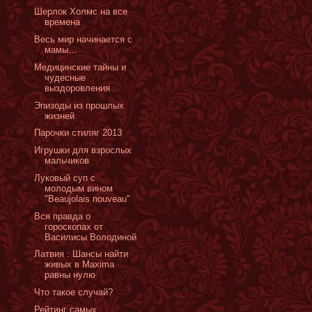
Шерлок Холмс на все
времена
Весь мир начинается с
мамы…
Медицинские тайны и
чудесные
выздоровления
Эпизоды из прошлых
жизней
Парочки стиляг 2013
Игрушки для взрослых
мальчиков
Луковый суп с
молодым вином
"Beaujolais nouveau"
Вся правда о
гороскопах от
Василисы Володиной
Латвия : Шансы найти
живых в Maxima
равны нулю
Что такое случай?
Рейтинг самых