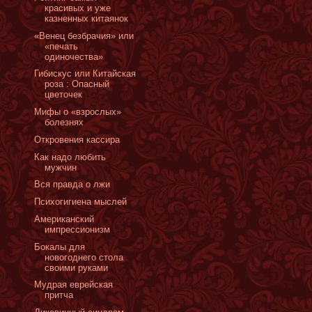
красивых и уже
казненных китаянок
«Венец безбрачия» или
«печать
одиночества»
Гибискус или Китайская
роза : Опасный
цветочек
Мифы о «взрослых»
болезнях
Откровения кассира
Как надо любить
мужчин
Вся правда о лжи
Психогигиена мыслей
Американский
импрессионизм
Бокалы для
новогоднего стола
своими руками
Мудрая еврейская
притча