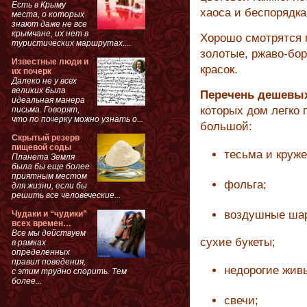
Есть в Крыму
хаоса и беспорядка
места, о которых
знают даже не все
крымчане, их нет в
Хорошо смотрятся 
туристических маршрутах....
золотые, ржаво-бор
Известные люди и
красок.
их почерк
Далеко не у всех
великих была
Перечень дешевых
идеальная манера
которых дом легко 
письма. Говорят,
что по почерку можно узнать о...
большой:
Скрытый резерв
пищевой соды
тесьма и круже
Планета Земля
была бы еще более
приятным местом
фольга;
для жизни, если бы
решить все человеческие...
воздушные ша
Чудаки и “чудики”
всех времен…
Все мы действуем
сухие букеты;
в рамках
определенных
правил поведения,
недорогие жив
с этим трудно спорить. Тем
более...
свечи;