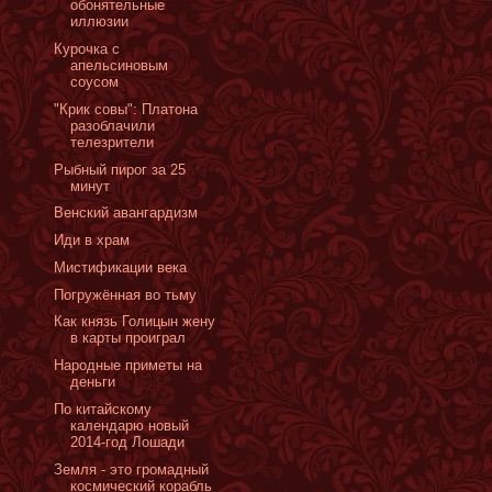
обонятельные
иллюзии
Курочка с
апельсиновым
соусом
"Крик совы": Платона
разоблачили
телезрители
Рыбный пирог за 25
минут
Венский авангардизм
Иди в храм
Мистификации века
Погружённая во тьму
Как князь Голицын жену
в карты проиграл
Народные приметы на
деньги
По китайскому
календарю новый
2014-год Лошади
Земля - это громадный
космический корабль