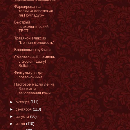
Фаршированная
телячья лопатка «а-
ля Помпадур»
Быстрый
психологический
ТЕСТ
Травяной эликсир
"Вечная молодость"
Банановые трубочки
Смертельный шампунь
с Sodium Lauryl
Sulfate
Физкультура для
позвоночника
Пихтовое масло лечит
бронхит и
заболевания кожи
►
октября
(111)
►
сентября
(110)
►
августа
(90)
►
июля
(110)