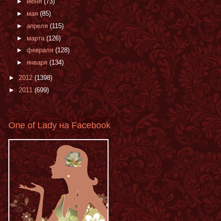
►
июня
(73)
►
мая
(85)
►
апреля
(115)
►
марта
(126)
►
февраля
(128)
►
января
(134)
►
2012
(1398)
►
2011
(699)
One of Lady на Facebook