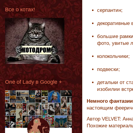
Все о котах!
серпантин;
декоративные 
большие рамки 
фото, увитые 
колокольчики;
подвески;
One of Lady в Google +
детальки от ст
изобилии встр
Немного фантази
настоящим феерич
Автор VELVET: Анн
Похожие материал