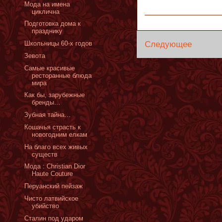
Мода на имена
циклична
Подготовка дома к
празднику
Следующее
Школьницы 60-х годов
Зевота
Самые красивые
ресторанные блюда
мира
Как бы, зарубежные
бренды…
Зубная тайна…
Кошачья страсть к
новогодним елкам
На благо всех живых
существ
Мода : Christian Dior
Haute Couture
Перуанский пейзаж
Чисто латвийское
убийство
Сталин под ударом