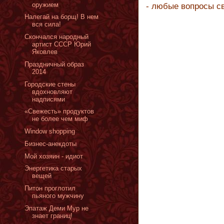
оружием
- любые вопросы с
Налегай на борщ! В нем
вся сила!
Скончался народный
артист СССР Юрий
Яковлев
Праздничный образ
2014
Городские стены
вдохновляют
надписями
«Cвежесть» продуктов
не более чем миф
Window shopping
Бизнес-анекдоты
Мой хозяин - идиот
Энергетика старых
вещей
Питон проглотил
пьяного мужчину
Эпатаж Деми Мур не
знает границ!