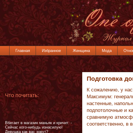
Главная
Избранное
Женщина
Мода
Отно
Подготовка до
К сожалению, у нас
Что почитать:
Максимум: генерал
настенные, напольн
подпотолочные и к
сравнимую атмосфе
Вбегает в магазин маньяк и кричит: -
соответственно, в 
Сейчас кого-нибудь изнасилую!
Девушка как вас зовут?