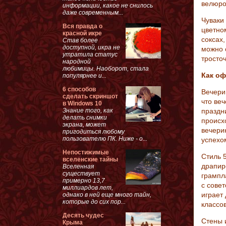
велюро
информации, какое не снилось
даже современным...
Чуваки
Вся правда о
цветно
красной икре
соксах,
Став более
доступной, икра не
можно 
утратила статус
тросто
народной
любимицы. Наоборот, стала
Как оф
популярнее и...
6 способов
Вечери
сделать скриншот
что веч
в Windows 10
Знание того, как
праздн
делать снимки
происх
экрана, может
вечери
пригодиться любому
пользователю ПК. Ниже - о...
успехо
Непостижимые
Стиль 
вселенские тайны
драпир
Вселенная
существует
грампл
примерно 13,7
с сове
миллиардов лет,
играет
однако в ней еще много тайн,
которые до сих пор...
классов
Десять чудес
Стены 
Крыма