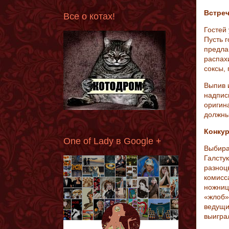
Встреч
Все о котах!
Гостей
Пусть 
предлаг
распах
соксы, 
Выпив и
надпис
оригин
должны
Конкур
One of Lady в Google +
Выбира
Галстук
разноц
комисс
ножницы
«жлоб» 
ведущий
выигра