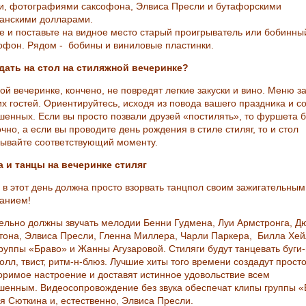
и, фотографиями саксофона, Элвиса Пресли и бутафорскими
анскими долларами.
е и поставьте на видное место старый проигрыватель или бобинны
офон. Рядом - бобины и виниловые пластинки.
дать на стол на стиляжной вечеринке?
ой вечеринке, кончено, не повредят легкие закуски и вино. Меню з
их гостей. Ориентируйтесь, исходя из повода вашего праздника и с
шенных. Если вы просто позвали друзей «постилять», то фуршета 
чно, а если вы проводите день рождения в стиле стиляг, то и стол
ывайте соответствующий моменту.
 и танцы на вечеринке стиляг
 в этот день должна просто взорвать танцпол своим зажигательным
анием!
ельно должны звучать мелодии Бенни Гудмена, Луи Армстронга, Д
тона, Элвиса Пресли, Гленна Миллера, Чарли Паркера, Билла Хей
группы «Браво» и Жанны Агузаровой. Стиляги будут танцевать буги-
олл, твист, ритм-н-блюз. Лучшие хиты того времени создадут просто
оримое настроение и доставят истинное удовольствие всем
шенным. Видеосопровождение без звука обеспечат клипы группы «
я Сюткина и, естественно, Элвиса Пресли.