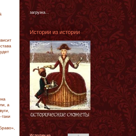
загрузка...
й
Истории из истории
ависит
остава
будет
юка
ли, а
вуги,
-таки
Браво»,
Исполин на