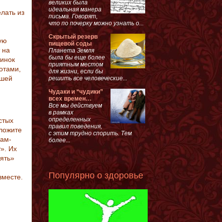
великих была
идеальная манера
лать из
письма. Говорят,
что по почерку можно узнать о...
Скрытый резерв
ую
пищевой соды
 на
Планета Земля
была бы еще более
тинок
приятным местом
отами,
для жизни, если бы
чшей
решить все человеческие...
Чудаки и “чудики”
всех времен…
Все мы действуем
в рамках
определенных
стых
правил поведения,
ыложите
с этим трудно спорить. Тем
гам-
более...
». Их
лять»
Популярно о здоровье
вместе.