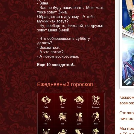
- Зина
- Вас не буду насиловать. Мою мать
тоже зовут Зина.
Обращается к другому - А тебя
мужик как зовут?
- Ну, вообще-то, Николай, но друзья
зовут меня Зиной..
- Что собираешься в субботу
делать?
- Выспаться.
- А что потом?
- А потом воскресенье.
Еще 10 анекдотов!...
Ежедневный гороскоп
Каждом
возмож
Стиляги
личнос
Мы пре