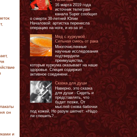
16 марта 2019 года
источник телеграм-
канала Super сообщил
веток
о смерти 38-летней Юлии
Началовой: артистка перенесла
т,
операцию на ноге, и из-за эт...
Мед с куркумой :
Сильная смесь от рака
Многочисленные
научные исследования
ает,
подтвердили
преимущества,
ля
которые куркума оказывает на наше
ействие
здоровье. Специя содержит
я
активное соединени...
Сказка для души
Наверно, это сказка
для души - Сидеть и
представлять, что
будет позже, От
плакаты
мыслей снова бабочки
под кожей, Но разум шепчет: «Надо
дня он
ли спешить?...
иками и