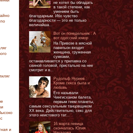
ринки
не хотел бы обладать
в такой степени, как
умением быть
тайно
благодарным. Ибо чувство
благодарности — это не только
 по
величайша...
Вот он понедельник : А
вот одесский юмор
На Привозе в мясной
павильон входит
иляг
женщина, груженная
вого
сумками,
останавливается у прилавка со
свиной головой, пристально на нее
смотрит и в...
тиляг
Рудольф Нуриев :
Кроме секса была и
любовь
Его называли
Чингисханом балета,
ые
первым геем планеты,
самым сексуальным танцовщиком
ки
XX века. Действительно, секс для
Высоко
этого неистового тат...
 с
16 марта певица
скончалась Юлия
тная и
Началова