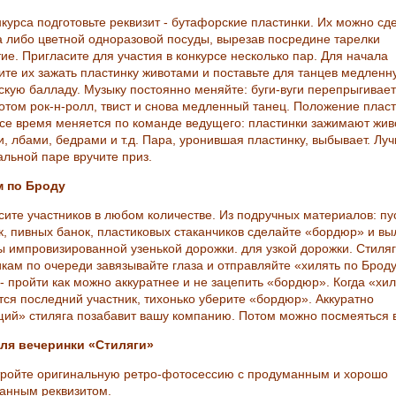
курса подготовьте реквизит - бутафорские пластинки. Их можно сде
а либо цветной одноразовой посуды, вырезав посредине тарелки
ие. Пригласите для участия в конкурсе несколько пар. Для начала
ите их зажать пластинку животами и поставьте для танцев медленн
скую балладу. Музыку постоянно меняйте: буги-вуги перепрыгивает
потом рок-н-ролл, твист и снова медленный танец. Положение плас
все время меняется по команде ведущего: пластинки зажимают жив
и, лбами, бедрами и т.д. Пара, уронившая пластинку, выбывает. Лу
альной паре вручите приз.
м по Броду
сите участников в любом количестве. Из подручных материалов: пу
к, пивных банок, пластиковых стаканчиков сделайте «бордюр» и в
ы импровизированной узенькой дорожки. для узкой дорожки. Стиля
икам по очереди завязывайте глаза и отправляйте «хилять по Броду
 - пройти как можно аккуратнее и не зацепить «бордюр». Когда «хи
тся последний участник, тихонько уберите «бордюр». Аккуратно
ий» стиляга позабавит вашу компанию. Потом можно посмеяться 
ля вечеринки «Стиляги»
ройте оригинальную ретро-фотосессию с продуманным и хорошо
анным реквизитом.