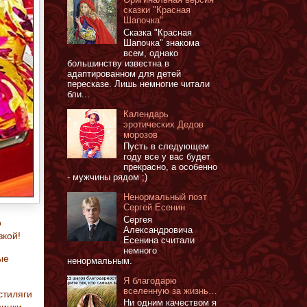
сказки "Красная
Шапочка"
Сказка "Красная
Шапочка" знакома
всем, однако
большинству известна в
адаптированном для детей
пересказе. Лишь немногие читали
бли...
Календарь
эротических Дедов
морозов
Пусть в следующем
году все у вас будет
прекрасно, а особенно
- мужчины рядом ;)
Ненормальный поэт
Сергей Есенин
Сергея
о
Александровича
зкой!
Есенина считали
немного
ые
ненормальным.
Я благодарю
вселенную за жизнь…
стиляги
Ни одним качеством я