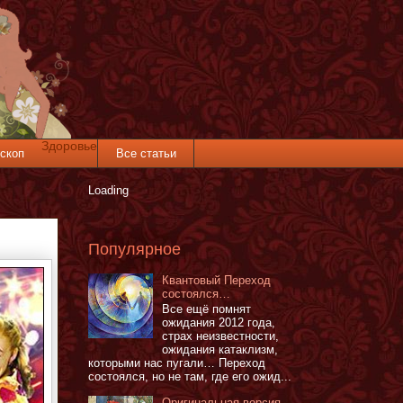
Здоровье
скоп
Все статьи
Loading
Популярное
Квантовый Переход
состоялся…
Все ещё помнят
ожидания 2012 года,
страх неизвестности,
ожидания катаклизм,
которыми нас пугали… Переход
состоялся, но не там, где его ожид...
Оригинальная версия