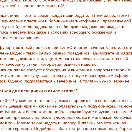
годы: ярко, весело, с рок-н-роллом до утра! Каждый участник вече
твует себя настоящим стилягой!
ка стиляг - это то время, когда наши родители (или их родители) 
и виниловые пластинки и бобинные магнитофоны с «преследуемой
» музыкой, смело надевали на себя яркие модные «прикиды» и
лись и веселились даже в условиях всеобщего осуждения и
огического давления.
фурора, который произвел фильм «Стиляги», вечеринка в стиле ст
очень модной темой самых разных праздников. Вы можете из рядо
ого праздника или грядущего Нового года создать зажигательный
к, вечеринку стиляг, которая запомнится надолго.
нка стиляг не требует обсуждения и вникания в вопросы истории и
гии, это повод окунуться в стильную, яркую и веселую атмосферу с
одов. Однако, подготовиться к вечеринке «Стиляги» нужно заранее.
еться для вечеринки в стиле стиляг?
а 50-х! Чувихи, естественно, должны нарядиться в сногсшибательн
 с пышными яркими юбками и обязательным подъюбником. На нож
е туфли или босоножки на небольшом каблучке и чулки со швом. 
анная прическа с начесом, уложенная челка и маленькая ленточка
ом в тон. Можно также надеть и шляпку. Шляпка - это утонченная
ка того времени. Подойдет любая: фетровая и соломенная, барха