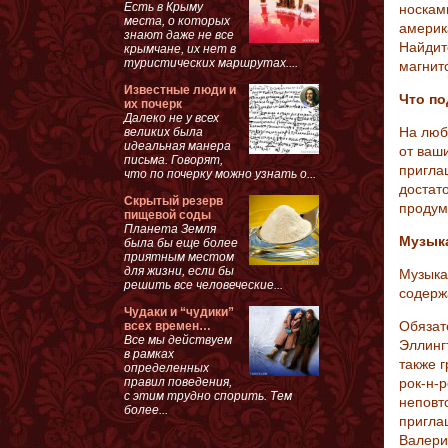
Есть в Крыму
носкам
места, о которых
америк
знают даже не все
Найдит
крымчане, их нет в
туристических маршрутах....
магнит
Известные люди и
Что по
их почерк
Далеко не у всех
На люб
великих была
идеальная манера
от ваш
письма. Говорят,
пригла
что по почерку можно узнать о...
достато
Скрытый резерв
продум
пищевой соды
Планета Земля
Музыка
была бы еще более
приятным местом
для жизни, если бы
Музыка
решить все человеческие...
содерж
Чудаки и “чудики”
Обязат
всех времен…
Все мы действуем
Эллинг
в рамках
также 
определенных
правил поведения,
рок-н-р
с этим трудно спорить. Тем
неповт
более...
пригла
Валери