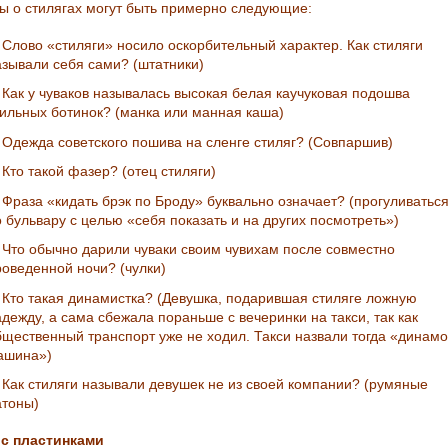
ы о стилягах могут быть примерно следующие:
лово «стиляги» носило оскорбительный характер. Как стиляги
азывали себя сами? (штатники)
ак у чуваков называлась высокая белая каучуковая подошва
тильных ботинок? (манка или манная каша)
дежда советского пошива на сленге стиляг? (Совпаршив)
то такой фазер? (отец стиляги)
раза «кидать брэк по Броду» буквально означает? (прогуливатьс
 бульвару с целью «себя показать и на других посмотреть»)
то обычно дарили чуваки своим чувихам после совместно
роведенной ночи? (чулки)
то такая динамистка? (Девушка, подарившая стиляге ложную
дежду, а сама сбежала пораньше с вечеринки на такси, так как
бщественный транспорт уже не ходил. Такси назвали тогда «динамо
ашина»)
ак стиляги называли девушек не из своей компании? (румяные
атоны)
с пластинками