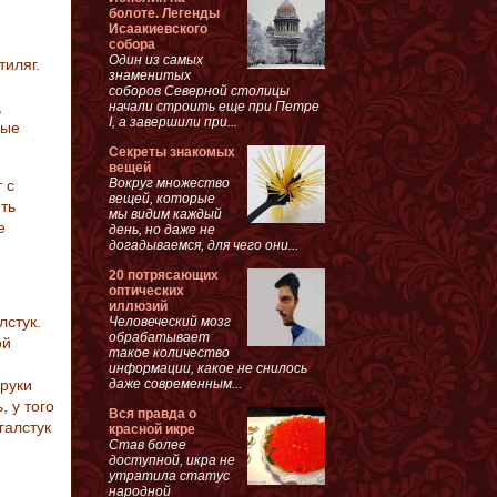
болоте. Легенды
Исаакиевского
собора
Один из самых
тиляг.
знаменитых
соборов Северной столицы
,
начали строить еще при Петре
I, а завершили при...
ные
Секреты знакомых
вещей
Вокруг множество
 с
вещей, которые
ть
мы видим каждый
е
день, но даже не
догадываемся, для чего они...
20 потрясающих
оптических
иллюзий
лстук.
Человеческий мозг
обрабатывает
ой
такое количество
информации, какое не снилось
даже современным...
 руки
 у того
Вся правда о
галстук
красной икре
Став более
доступной, икра не
утратила статус
народной