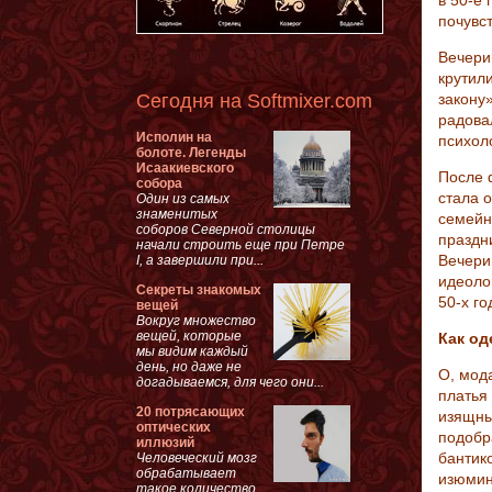
в 50-е 
почувс
Вечерин
крутил
Сегодня на Softmixer.com
закону
радова
Исполин на
психол
болоте. Легенды
Исаакиевского
После 
собора
стала 
Один из самых
знаменитых
семейн
соборов Северной столицы
праздни
начали строить еще при Петре
Вечери
I, а завершили при...
идеоло
Секреты знакомых
50-х г
вещей
Вокруг множество
вещей, которые
Как од
мы видим каждый
день, но даже не
О, мод
догадываемся, для чего они...
платья
20 потрясающих
изящны
оптических
подобр
иллюзий
бантик
Человеческий мозг
обрабатывает
изюмин
такое количество