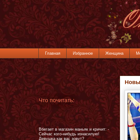
Главная
Избранное
Женщина
М
Новый
Что почитать:
Вбегает в магазин маньяк и кричит: -
Сейчас кого-нибудь изнасилую!
Девушка как вас зовут?