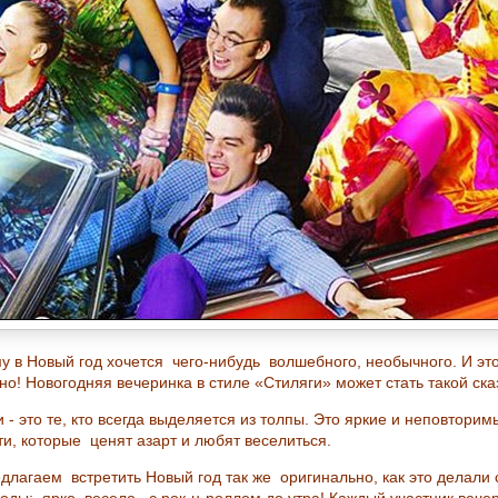
у в Новый год хочется чего-нибудь волшебного, необычного. И эт
но! Новогодняя вечеринка в стиле «Стиляги» может стать такой ска
 - это те, кто всегда выделяется из толпы. Это яркие и неповторим
ти, которые ценят азарт и любят веселиться.
длагаем встретить Новый год так же оригинально, как это делали 