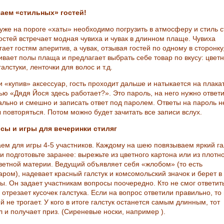
аем «стильных» гостей!
 уже на пороге «хаты» необходимо погрузить в атмосферу и стиль с
гостей встречает модная чувиха и чувак в длинном плаще. Чувиха
ает гостям аперитив, а чувак, отзывая гостей по одному в сторонку
ивает полы плаща и предлагает выбрать себе товар по вкусу: цвет
галстуки, ленточки для волос и т.д.
 «купив» аксессуар, гость проходит дальше и натыкается на плакат
ью «Дядя Йося здесь работает?». Это пароль, на него нужно ответи
ально и смешно и записать ответ под паролем. Ответы на пароль н
 повторяться. Потом можно будет зачитать все записи вслух.
сы и игры для вечеринки стиляг
ем для игры 4-5 участников. Каждому на шею повязываем яркий га
и подготовьте заранее: вырежьте из цветного картона или из плотн
ветной материи. Ведущий объявляет себя «жлобом» (то есть
аром), надевает красный галстук и комсомольский значок и берет в
. Он задает участникам вопросы поочередно. Кто не смог ответить,
отрезает кусочек галстука. Если на вопрос ответили правильно, то 
 не трогает. У кого в итоге галстук останется самым длинным, тот
л и получает приз. (Сиреневые носки, например ).