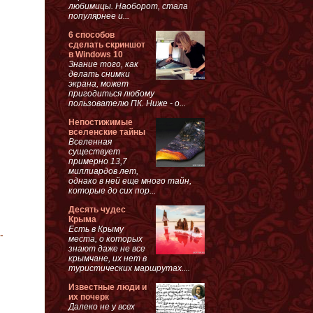
любимицы. Наоборот, стала
популярнее и...
6 способов
сделать скриншот
в Windows 10
Знание того, как
делать снимки
экрана, может
пригодиться любому
пользователю ПК. Ниже - о...
Непостижимые
вселенские тайны
я
Вселенная
существует
примерно 13,7
миллиардов лет,
однако в ней еще много тайн,
которые до сих пор...
Десять чудес
Крыма
Есть в Крыму
-
места, о которых
знают даже не все
крымчане, их нет в
туристических маршрутах....
Известные люди и
их почерк
Далеко не у всех