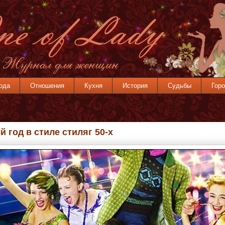
ода
Отношения
Кухня
История
Судьбы
Горо
 год в стиле стиляг 50-х