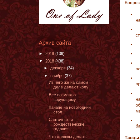
Вопрос
С
н
К
с
Архив сайта
О
К
►
2019
(109)
▼
2018
(438)
Ф
►
декабря
(34)
по
▼
ноября
(37)
Ч
Из чего же на самом
п
деле делают колу
К
Все возможно
на
верующему
о
Канапе на новогодний
м
стол
Святочные и
К
рождественские
б
гадания
Что должны делать
Танцы 