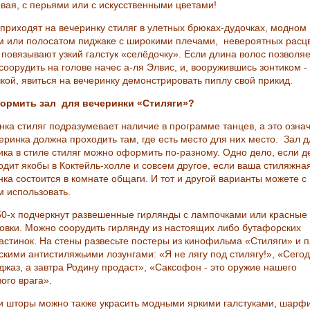
вая, с перьями или с искусственными цветами!
 приходят на вечеринку стиляг в улетных брюках-дудочках, модном
м или полосатом пиджаке с широкими плечами, невероятных расц
 повязывают узкий галстук «селёдочку». Если длина волос позволяе
соорудить на голове начес а-ля Элвис, и, вооружившись зонтиком -
чкой, явиться на вечеринку демонстрировать пиплу свой прикид.
ормить зал для вечеринки «Стиляги»?
нка стиляг подразумевает наличие в программе танцев, а это означ
еринка должна проходить там, где есть место для них место. Зал д
ика в стиле стиляг можно оформить по-разному. Одно дело, если д
одит якобы в Коктейль-холле и совсем другое, если ваша стиляжна
нка состоится в комнате общаги. И тот и другой варианты можете с
м использовать.
50-х подчеркнут развешенные гирлянды с лампочками или красные
овки. Можно соорудить гирлянду из настоящих либо бутафорских
астинок. На стены развесьте постеры из кинофильма «Стиляги» и 
тскими антистиляжьими лозунгами: «Я не лягу под стилягу!», «Сего
 джаз, а завтра Родину продаст», «Саксофон - это оружие нашего
ого врага».
и шторы можно также украсить модными яркими галстуками, шарф