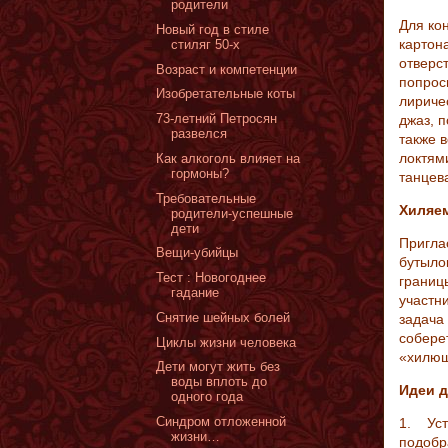
родители
Для кон
Новый год в стиле
картон
стиляг 50-х
отверст
Возраст и компетенции
попрос
Изобретательные коты
лириче
73-летний Петросян
джаз, 
развелся
также 
локтям
Как алкоголь влияет на
гормоны?
танцев
Требовательные
Хиляе
родители-успешные
дети
Пригла
Вещи-убийцы
бутыло
Тест : Новогоднее
границ
гадание
участн
Снятие шейных болей
задача
собере
Циклы жизни человека
«хилющ
Дети могут жить без
воды вплоть до
Идеи д
одного года
Синдром отложенной
1. Уст
жизни…
подобр