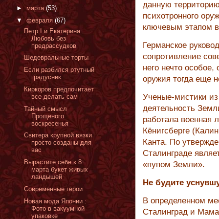
данную территорию
►
марта
(53)
психотронного оруж
▼
февраля
(67)
ключевым этапом в
Петр I и Екатерина:
Любовь без
Германское руково
предрассудков
сопротивление сов
Шедевральные торты
него нечто особое, 
Если разбился ртутный
градусник
оружия тогда еще н
Киркоров предпочитает
Ученые-мистики из
все делать сам
деятельность Земли
Тайный смысл
Прощеного
работала военная л
воскресенья
Кёнигсберге (Калин
Свитера крупной вязки
Канта. По утвержд
просто созданы для
вас
Сталинграде являет
Вырастите себе к 8
«пупом Земли».
марта букет живых
ландышей
Не будите уснувш
Современные герои
В определенном ме
Новая мода Японии :
Фото в вакуумной
Сталинград и Мамае
упаковке