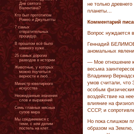
Дне святого
не только древнего
Валентина?
планеты…
Кто был прототипом
Ромео и Джульетты
Комментарий писа
7 самых
отвратительных
Вопрос нуждается 
процедур.
В прошлом всё было
Геннадий БЕЛИМОВ,
намного хуже…
аномальных явлений
25 самых дорогих
разводов в истории
— Мое отношение к
Животные, у которых
весьма заинтересов
можно поучиться
Владимир Вернадск
верности и люб...
умов считали, что
Министр ювелирного
искусства
особым физическим
Неожиданные значения
воздействие на нее
слов и выражений
влияние на физиол
Семь главных мясных
СССР, и сопротивле
супов мира
Мы соединяемся с
Но пока слишком п
теми, с кем делим
образом на Землю, 
постель на клет...