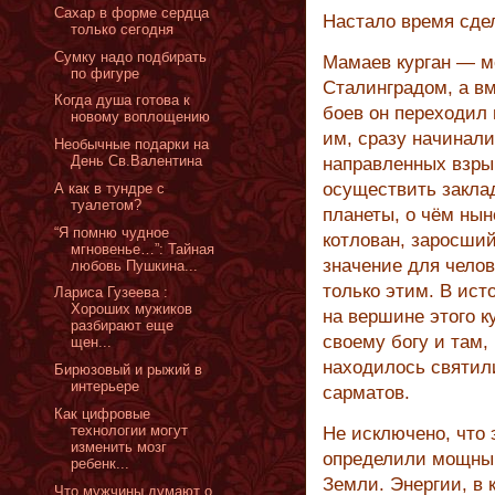
Сахар в форме сердца
Настало время сде
только сегодня
Сумку надо подбирать
Мамаев курган — ме
по фигуре
Сталинградом, а вм
Когда душа готова к
боев он переходил 
новому воплощению
им, сразу начинал
Необычные подарки на
День Св.Валентина
направленных взрыв
осуществить заклад
А как в тундре с
туалетом?
планеты, о чём ны
“Я помню чудное
котлован, заросший
мгновенье…”: Тайная
значение для чело
любовь Пушкина...
только этим. В ист
Лариса Гузеева :
Хороших мужиков
на вершине этого к
разбирают еще
своему богу и там,
щен...
находилось святил
Бирюзовый и рыжий в
интерьере
сарматов.
Как цифровые
технологии могут
Не исключено, что
изменить мозг
определили мощный
ребенк...
Земли. Энергии, в 
Что мужчины думают о