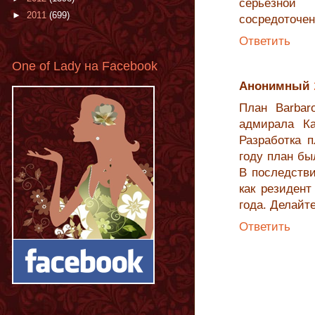
серьезной
►
2011
(699)
сосредоточен
Ответить
One of Lady на Facebook
Анонимный
План Barbar
адмирала Ка
Разработка 
году план бы
В последстви
как резидент
года. Делайте
Ответить