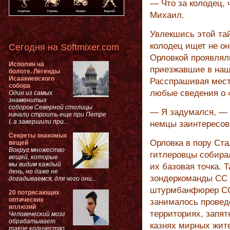
— Что за колодец, 
Михаил.
Увлекшись этой тай
колодец ищет не он
Сегодня на Softmixer.com
Орловкой проявлял
Исполин на
приезжавшие в наш
болоте. Легенды
Исаакиевского
Расспрашивая мест
собора
любые сведения о 
Один из самых
знаменитых
соборов Северной столицы
— Я задумался, — 
начали строить еще при Петре
I, а завершили при...
немцы заинтересов
Секреты знакомых
Орловка в пору Ста
вещей
Вокруг множество
гитлеровцы собира
вещей, которые
мы видим каждый
их базовая точка. 
день, но даже не
зондеркоманды СС 
догадываемся, для чего они...
штурмбанфюрер СС
20 потрясающих
оптических
занималось провед
иллюзий
территориях, запят
Человеческий мозг
обрабатывает
казнях мирных жите
такое количество