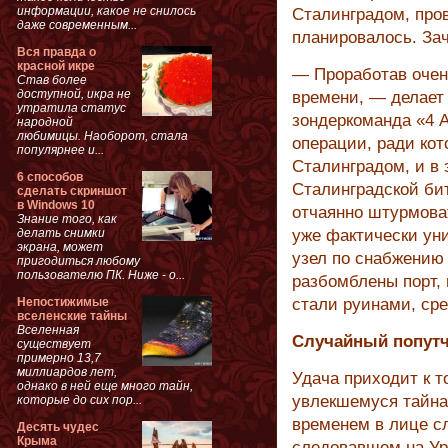
информации, какое не снилось
Сталинградом, про
даже современным...
планировалось. Зач
Вся правда о
красной икре
— Проработав очен
Став более
доступной, икра не
времени, — делает
утратила статус
зондеркоманда «4 А
народной
любимицы. Наоборот, стала
операции, ради кот
популярнее и...
Сталин­градом, и 
6 способов
Сталинградской би
сделать скриншот
в Windows 10
отчаянно штурмова
Знание того, как
делать снимки
уже фактически уни
экрана, может
узел по снабжению
пригодиться любому
пользователю ПК. Ниже - о...
разбомблены порт,
Непостижимые
стали руинами, сре
вселенские тайны
Вселенная
Случайный попут
существует
примерно 13,7
миллиардов лет,
Удача приходит к т
однако в ней еще много тайн,
увлекшемуся тайна
которые до сих пор...
временем в лице сл
Десять чудес
Крыма
следовавшем на Ур