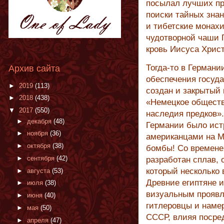
посылал лучших пр
поиски тайных зна
и тибетские монахи
чудотворной чаши Г
кровь Иисуса Христ
Тогда-то в Германи
Архив сайта
обеспечения госуда
►
2019
(113)
создан и закрытый
►
2018
(438)
«Немецкое обществ
▼
2017
(550)
наследия предков»
►
декабря
(48)
Германии было ист
►
ноября
(36)
американцами на М
►
октября
(38)
бомбы! Со времене
►
сентября
(42)
разработан сплав,
который несколько 
►
августа
(53)
Древние египтяне и
►
июля
(38)
визуальным проявл
►
июня
(40)
гитлеровцы и наме
►
мая
(50)
СССР, влияя посре
►
апреля
(47)