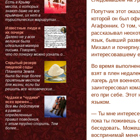
Есть в Крыму
места, о которых
Попутчик этот оказ
знают даже не все
крымчане, их нет в
которой он был офи
туристических маршрутах....
Агафонник. О том, 
Известные люди и
рассказывал неохо
их почерк
Далеко не у всех
язык, бывший разве
великих была
идеальная манера
Михаил и почерпну
письма. Говорят,
интересовавшему е
что по почерку можно узнать о...
Скрытый резерв
Во время выполнен
пищевой соды
Планета Земля
взят в плен недале
была бы еще более
лагерь для военноп
приятным местом
для жизни, если бы
заинтересовал ком
решить все человеческие...
его при себе. Этот
Чудаки и “чудики”
языком.
всех времен…
Все мы действуем
в рамках
— Ты мне интересе
определенных
правил поведения,
пока ты поживешь с
с этим трудно спорить. Тем
беседовать. Можешь
более...
воспринимай меня 