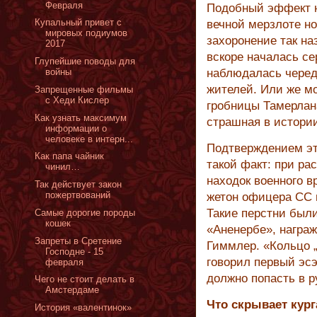
Февраля
Подобный эффект на
Купальный привет с
вечной мерзлоте н
мировых подиумов
захоронение так н
2017
вскоре началась се
Глупейшие поводы для
войны
наблюдалась черед
жителей. Или же мо
Запрещенные фильмы
с Хеди Кислер
гробницы Тамерлан
Как узнать максимум
страшная в истории
информации о
человеке в интерн...
Подтверждением эт
Как папа чайник
такой факт: при ра
чинил…
находок военного 
Так действует закон
пожертвований
жетон офицера СС 
Такие перстни был
Самые дорогие породы
кошек
«Аненербе», награ
Запреты в Сретение
Гиммлер. «Кольцо „
Господне - 15
говорил первый эсэ
февраля
должно попасть в ру
Чего не стоит делать в
Амстердаме
Что скрывает кург
История «валентинок»