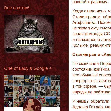
равный к равному.
Все о котах!
Когда стало ясно, 
Сталинградом, обре
Агафонника. Похож
не желал ему смер
зондеркоманды СС 
и направлен в лаге
Колыме, реабилити
Сталинград и «Ан
По окончании Перв
One of Lady в Google +
состоянии кризиса.
все обычные спосо
«перекрыты» деятел
в той сфере, — был
народы не работаю
И немцы обратили с
Адольф Гитлер, мис