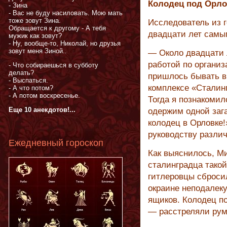
Колодец под Орло
- Зина
- Вас не буду насиловать. Мою мать
тоже зовут Зина.
Исследователь из 
Обращается к другому - А тебя
двадцати лет самы
мужик как зовут?
- Ну, вообще-то, Николай, но друзья
зовут меня Зиной..
— Около двадцати 
работой по организ
- Что собираешься в субботу
делать?
пришлось бывать в
- Выспаться.
комплексе «Сталинг
- А что потом?
- А потом воскресенье.
Тогда я познакомил
Еще 10 анекдотов!...
одержим одной зага
колодец в Орловке!
руководству различ
Ежедневный гороскоп
Как выяснилось, Ми
сталинградца такой
гитлеровцы сброси
окраине неподалеку
ящиков. Колодец по
— расстреляли рум