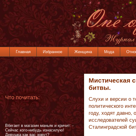
Главная
Избранное
Женщина
Мода
Отно
Мистическая 
битвы.
Что почитать:
Слухи и версии о т
политического инт
году, ходят давно,
исследователей сущ
Вбегает в магазин маньяк и кричит: -
Сталинградской би
Сейчас кого-нибудь изнасилую!
Девушка как вас зовут?