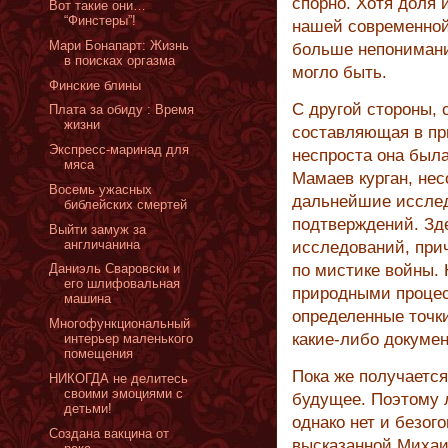
спорно. Хотя доля 
Вот такие они…
“Финстеры”!
нашей современной
Мари Бонапарт: Жизнь
больше непонимани
в поисках оргазма
могло быть.
Финские блины
С другой стороны, 
Плата за обиду : Время
жизни
составляющая в пр
Экспресс-маринад для
неспроста она была
мяса
Мамаев курган, не
Восемь ужасных
дальнейшие исслед
библейских смертей
подтверждений. Зд
Выйти замуж за
англичанина
исследований, прич
Даниэль Сваровски и
по мистике войны.
его шлифовальная
природными процес
машина
определенные точки
Многофункциональный
какие-либо докумен
интерьер маленького
помещения
Пока же получается
НИКОГДА не делитесь
своими эмоциями с
будущее. Поэтому л
детьми!
однако нет и безог
Создана вакцина от
высказанной Михаи