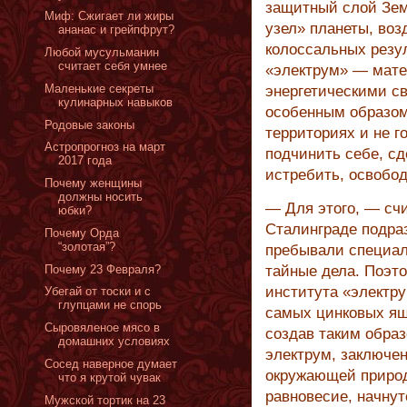
защитный слой Зем
Миф: Сжигает ли жиры
узел» планеты, воз
ананас и грейпфрут?
колоссальных резул
Любой мусульманин
считает себя умнее
«электрум» — мате
Маленькие секреты
энергетическими св
кулинарных навыков
особенным образом
Родовые законы
территориях и не г
Астропрогноз на март
подчинить себе, с
2017 года
истребить, освобод
Почему женщины
должны носить
— Для этого, — сч
юбки?
Сталинграде подра
Почему Орда
“золотая”?
пребывали специал
Почему 23 Февраля?
тайные дела. Поэто
института «электру
Убегай от тоски и с
глупцами не спорь
самых цинковых ящ
Сыровяленое мясо в
создав таким образ
домашних условиях
электрум, заключен
Сосед наверное думает
окружающей природ
что я крутой чувак
равновесие, начнут
Мужской тортик на 23