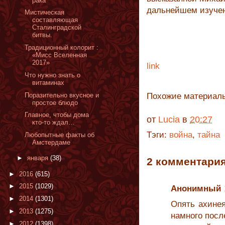
рака
дальнейшем изуче
Мистическая
составляющая
Сталинградской
битвы.
Традиционный колорит :
«Мисс Вселенная
2017»
link
Что нужно знать о
витаминах
Поразительно вкусное и
Похожие материал
простое блюдо
Главное, чтобы дома
от
Lucia
в
20:27
кто-то ждал…
Тэги:
война
,
тайна
Любопытные факты об
Амстердаме
►
января
(38)
2 комментария
►
2016
(615)
►
2015
(1029)
Анонимный
►
2014
(1301)
Опять ахинея
►
2013
(1275)
намного посл
►
2012
(1398)