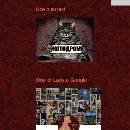
Все о котах!
One of Lady в Google +