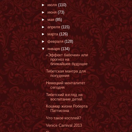
►
июля
(110)
►
июня
(73)
►
мая
(85)
►
апреля
(115)
►
марта
(126)
►
февраля
(128)
▼
января
(134)
«Эффект бабочки» или
прогноз на
ближайшее будущее
Тибетская мантра для
похудения
Немецкий менталитет
cегодня
Тибетский взгляд на
воспитание детей
Кошмар жизни Роберта
Паттисона
Что такое косплей?
Venice Carnival 2013