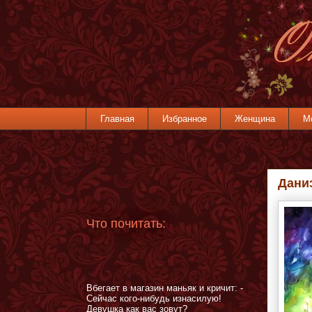
Главная
Избранное
Женщина
М
Дани
Что почитать:
Вбегает в магазин маньяк и кричит: -
Сейчас кого-нибудь изнасилую!
Девушка как вас зовут?