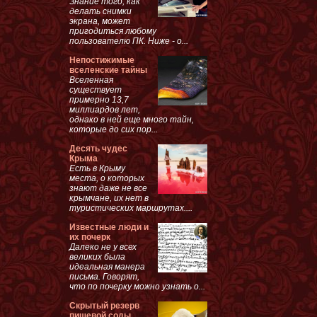
Знание того, как
делать снимки
экрана, может
пригодиться любому
пользователю ПК. Ниже - о...
Непостижимые
вселенские тайны
Вселенная
существует
примерно 13,7
миллиардов лет,
однако в ней еще много тайн,
которые до сих пор...
Десять чудес
Крыма
Есть в Крыму
места, о которых
знают даже не все
крымчане, их нет в
туристических маршрутах....
Известные люди и
их почерк
Далеко не у всех
великих была
идеальная манера
письма. Говорят,
что по почерку можно узнать о...
Скрытый резерв
пищевой соды