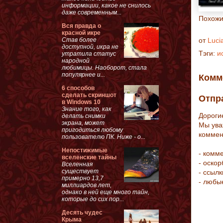
информации, какое не снилось
даже современным...
Похожи
Вся правда о
красной икре
Став более
от
Luci
доступной, икра не
Тэги:
и
утратила статус
народной
любимицы. Наоборот, стала
популярнее и...
Комм
6 способов
сделать скриншот
Отпр
в Windows 10
Знание того, как
Дороги
делать снимки
экрана, может
Мы ува
пригодиться любому
коммен
пользователю ПК. Ниже - о...
Непостижимые
- комм
вселенские тайны
- оско
Вселенная
существует
- ссыл
примерно 13,7
- любы
миллиардов лет,
однако в ней еще много тайн,
которые до сих пор...
Десять чудес
Крыма