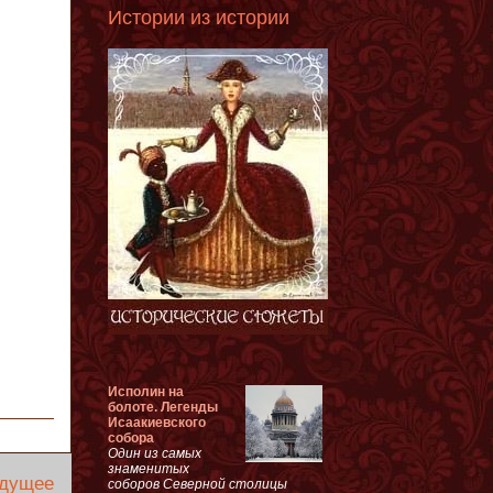
Истории из истории
Исполин на
болоте. Легенды
Исаакиевского
собора
Один из самых
знаменитых
дущее
соборов Северной столицы