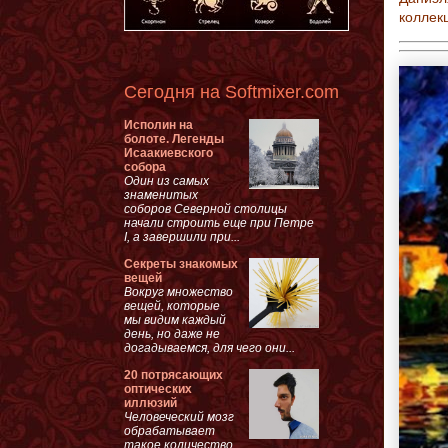
коллек
Сегодня на Softmixer.com
Исполин на
болоте. Легенды
Исаакиевского
собора
Один из самых
знаменитых
соборов Северной столицы
начали строить еще при Петре
I, а завершили при...
Секреты знакомых
вещей
Вокруг множество
вещей, которые
мы видим каждый
день, но даже не
догадываемся, для чего они...
20 потрясающих
оптических
иллюзий
Человеческий мозг
обрабатывает
такое количество