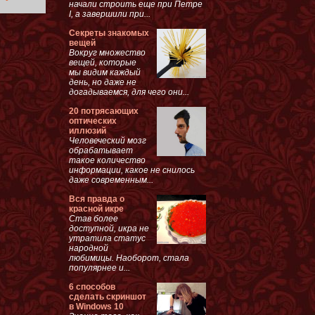
начали строить еще при Петре
I, а завершили при...
Секреты знакомых
вещей
Вокруг множество
вещей, которые
мы видим каждый
день, но даже не
догадываемся, для чего они...
20 потрясающих
оптических
иллюзий
Человеческий мозг
обрабатывает
такое количество
информации, какое не снилось
даже современным...
Вся правда о
красной икре
Став более
доступной, икра не
утратила статус
народной
любимицы. Наоборот, стала
популярнее и...
6 способов
сделать скриншот
в Windows 10