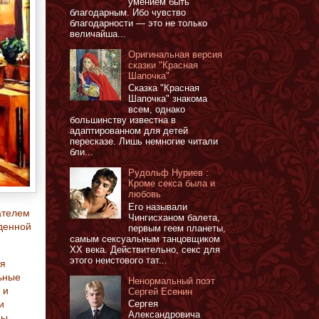
умением быть
благодарным. Ибо чувство
благодарности — это не только
величайша...
Оригинальная версия
сказки "Красная
Шапочка"
Сказка "Красная
Шапочка" знакома
всем, однако
большинству известна в
адаптированном для детей
пересказе. Лишь немногие читали
бли...
Рудольф Нуриев :
Кроме секса была и
любовь
Его называли
дателем
Чингисханом балета,
йденной
первым геем планеты,
самым сексуальным танцовщиком
XX века. Действительно, секс для
этого неистового тат...
ся
льные
Ненормальный поэт
 и
Сергей Есенин
и
Сергея
Александровича
ны