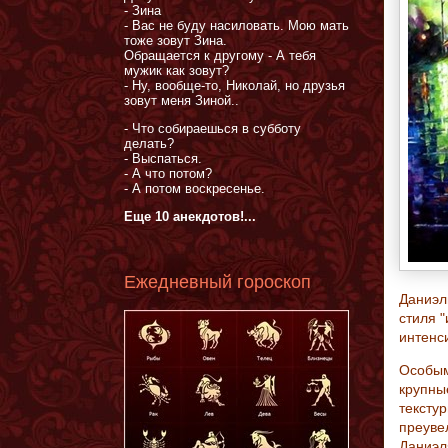
- Зина
- Вас не буду насиловать. Мою мать
тоже зовут Зина.
Обращается к другому - А тебя
мужик как зовут?
- Ну, вообще-то, Николай, но друзья
зовут меня Зиной..
- Что собираешься в субботу
делать?
- Выспаться.
- А что потом?
- А потом воскресенье.
Еще 10 анекдотов!...
Ежедневный гороскоп
Даниэл
стиля 
интенс
Особым
крупны
тексту
преуве
Даниэл