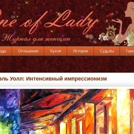
ода
Отношения
Кухня
История
Судьбы
Горо
эль Уолл: Интенсивный импрессионизм