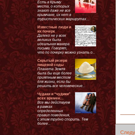
Есть в Крыму
места, о которых
знают даже не все
крымчане, их нет в
туристических маршрутах....
Известные люди и
их почерк
Далеко не у всех
великих была
идеальная манера
письма. Говорят,
что по почерку можно узнать о...
Скрытый резерв
пищевой соды
Планета Земля
была бы еще более
приятным местом
для жизни, если бы
решить все человеческие...
Чудаки и “чудики”
всех времен…
Все мы действуем
в рамках
определенных
правил поведения,
с этим трудно спорить. Тем
более...
След