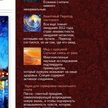
Есенина считали
немного
ненормальным.
Квантовый Переход
состоялся…
Все ещё помнят
ожидания 2012 года,
страх неизвестности,
ожидания катаклизм,
которыми нас пугали… Переход
состоялся, но не там, где его ожид...
Мед с куркумой :
Сильная смесь от рака
Многочисленные
научные исследования
подтвердили
преимущества,
которые куркума оказывает на наше
здоровье. Специя содержит
активное соединени...
Идеи для сервировки пасхального
стола
Пасха - светлый праздник,
символизирующий возрождение,
новую жизнь, и чтобы подчеркнуть
возвышенность чувств, которая,