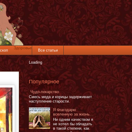
Здоровье
скоп
Все статьи
Loading
Популярное
Чудо-лекарство
Смесь меда и корицы задерживает
наступление старости.
Я благодарю
вселенную за жизнь…
Ни одним качеством я
не хотел бы обладать
в такой степени, как