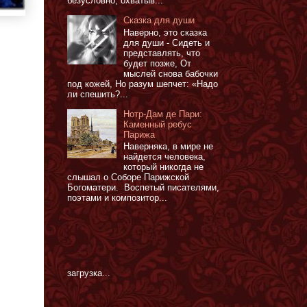
безусловно, охватыв...
Сказка для души
Наверно, это сказка
для души - Сидеть и
представлять, что
будет позже, От
мыслей снова бабочки
под кожей, Но разум шепчет: «Надо
ли спешить?...
Нотр-Дам де Пари:
Каменный ребус
Парижа
Наверняка, в мире не
найдется человека,
который никогда не
слышал о Соборе Парижской
Богоматери. Воспетый писателями,
поэтами и композитор...
загрузка...