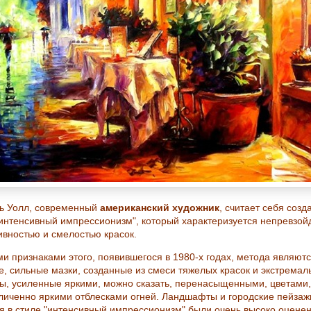
ь Уолл, современный
американский художник
, считает себя соз
"интенсивный импрессионизм", который характеризуется непревзо
ивностью и смелостью красок.
и признаками этого, появившегося в 1980-х годах, метода являют
е, сильные мазки, созданные из смеси тяжелых красок и экстрема
ры, усиленные яркими, можно сказать, перенасыщенными, цветами,
личенно яркими отблесками огней. Ландшафты и городские пейзаж
я в стиле "интенсивный импрессионизм" были очень высоко оцене