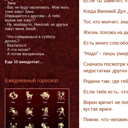
Если ты заметил, ч
- Зина
- Вас не буду насиловать. Мою мать
Когда Великий Дух 
тоже зовут Зина.
Обращается к другому - А тебя
мужик как зовут?
Тот, кто молчит, зн
- Ну, вообще-то, Николай, но друзья
зовут меня Зиной..
Жизнь похожа на д
- Что собираешься в субботу
делать?
Есть много способо
- Выспаться.
- А что потом?
"Надо" - лишь умир
- А потом воскресенье.
Еще 10 анекдотов!...
Сначала посмотри 
недостатках других
Ежедневный гороскоп
Родина там, где те
Если тебе есть, чт
Ворон кричит не пот
кустах враги.
Помни, что человек