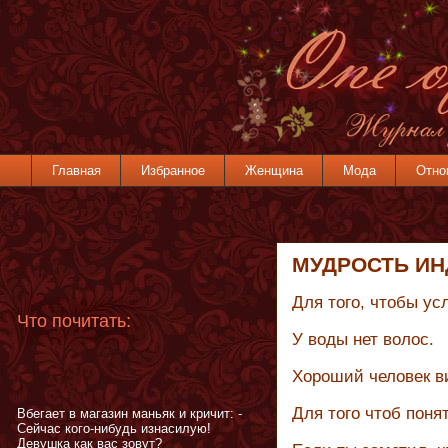
Главная
Избранное
Женщина
Мода
Отно
МУДРОСТЬ ИН
Для того, чтобы у
Что почитать:
У воды нет волос.
Хороший человек в
Для того чтоб понят
Вбегает в магазин маньяк и кричит: -
Сейчас кого-нибудь изнасилую!
Девушка как вас зовут?