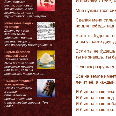
Я прихожу к тебе, 
Есть в Крыму
места, о которых
знают даже не все
Мне нужны твоя си
крымчане, их нет в
туристических маршрутах....
Сделай меня сильн
Известные люди и
но для победы над
их почерк
Далеко не у всех
великих была
Если ты будешь гов
идеальная манера
и вы узнаете друг д
письма. Говорят,
что по почерку можно узнать о...
Если ты не будешь 
Скрытый резерв
пищевой соды
ты не знаешь, ты б
Планета Земля
была бы еще более
Человек разрушает 
приятным местом
для жизни, если бы
решить все человеческие...
Всё на земле имеет
Чудаки и “чудики”
лечит её, а каждый
всех времен…
Все мы действуем
Я был на краю зем
в рамках
определенных
Я был на краю вод.
правил поведения,
с этим трудно спорить. Тем
Я был на краю неба
более...
Я был на краю гор.