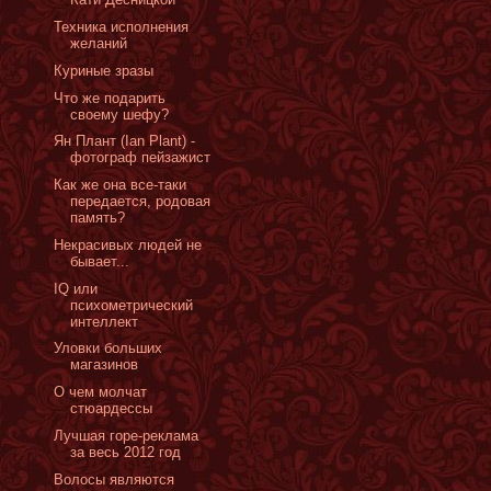
Техника исполнения
желаний
Куриные зразы
Что же подарить
своему шефу?
Ян Плант (Ian Plant) -
фотограф пейзажист
Как же она все-таки
передается, родовая
память?
Некрасивых людей не
бывает...
IQ или
психометрический
интеллект
Уловки больших
магазинов
О чем молчат
стюардессы
Лучшая горе-реклама
за весь 2012 год
Волосы являются