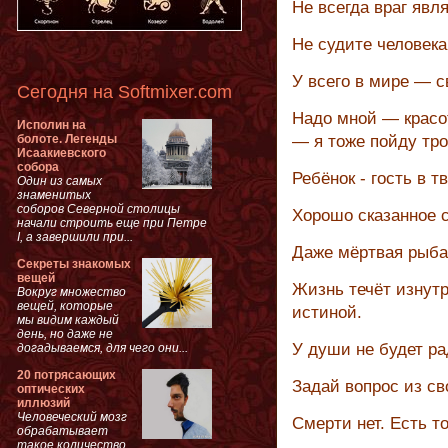
Не всегда враг явля
Не судите человека
У всего в мире — с
Сегодня на Softmixer.com
Надо мной — красот
Исполин на
болоте. Легенды
— я тоже пойду тро
Исаакиевского
собора
Ребёнок - гость в т
Один из самых
знаменитых
соборов Северной столицы
Хорошо сказанное 
начали строить еще при Петре
I, а завершили при...
Даже мёртвая рыба
Секреты знакомых
вещей
Жизнь течёт изнут
Вокруг множество
вещей, которые
истиной.
мы видим каждый
день, но даже не
У души не будет ра
догадываемся, для чего они...
20 потрясающих
Задай вопрос из св
оптических
иллюзий
Человеческий мозг
Смерти нет. Есть т
обрабатывает
такое количество