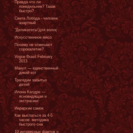
Правда что ли
понедельник? Тааак
быстро?
Света Лобода - человек
азартный
“Деликатесы”для волос
Искусственное мясо
Почему не отмечают
сорокалетие?
Vogue Brasil February
2013
Манул — единственный
дикий кот
Трагедии забытых
детей
Илона Калдре —
ясновидящая и
экстрасенс
Иерархии самок
Как выспаться за 4-5
часов: методика
быстрого сна
10 интересных фактов о