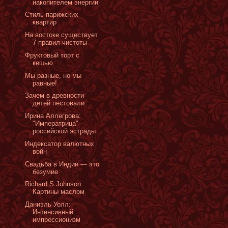
накопителем энергии
Стиль парижских
квартир
На востоке существует
7 правил чистоты
Фруктовый торт с
кешью
Мы разные, но мы
равные!
Зачем в древности
детей пестовали
Ирина Аллегрова:
"Императрица"
российской эстрады
Индексатор валютных
войн
Свадьба в Индии — это
безумие
Richard S.Johnson:
Картины маслом
Даниэль Уолл:
Интенсивный
импрессионизм