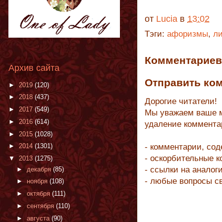
от
Lucia
в
13:02
Тэги:
афоризмы
,
ли
Комментариев 
Архив сайта
Отправить ко
►
2019
(120)
►
2018
(437)
Дорогие читатели!
►
2017
(549)
Мы уважаем ваше м
►
2016
(614)
удаление коммента
►
2015
(1028)
- комментарии, со
►
2014
(1301)
- оскорбительные 
▼
2013
(1275)
- ссылки на аналог
►
декабря
(85)
- любые вопросы с
►
ноября
(108)
►
октября
(111)
►
сентября
(110)
►
августа
(90)