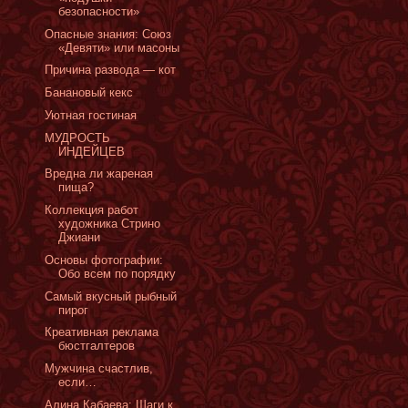
безопасности»
Опасные знания: Cоюз
«Девяти» или масоны
Причина развода — кот
Банановый кекс
Уютная гостиная
МУДРОСТЬ
ИНДЕЙЦЕВ
Вредна ли жареная
пища?
Коллекция работ
художника Стрино
Джиани
Основы фотографии:
Обо всем по порядку
Самый вкусный рыбный
пирог
Креативная реклама
бюстгалтеров
Мужчина счастлив,
если…
Алина Кабаева: Шаги к