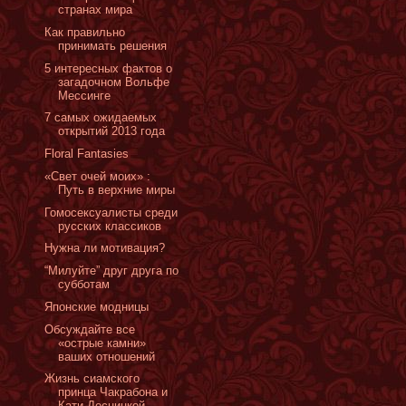
странах мира
Как правильно
принимать решения
5 интересных фактов о
загадочном Вольфе
Мессинге
7 самых ожидаемых
открытий 2013 года
Floral Fantasies
«Свет очей моих» :
Путь в верхние миры
Гомосексуалисты среди
русских классиков
Нужна ли мотивация?
“Милуйте” друг друга по
субботам
Японские модницы
Обсуждайте все
«острые камни»
ваших отношений
Жизнь сиамского
принца Чакрабона и
Кати Десницкой