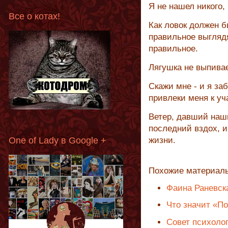
Я не нашел никого,
Все о котах!
Как ловок должен б
правильное выгляд
правильное.
Лягушка не выпивае
Скажи мне - и я заб
привлеки меня к уч
Ветер, давший наш
последний вздох, и
One of Lady в Google +
жизни.
Похожие материал
Фаина Раневска
Что значит «По
Совет психолог