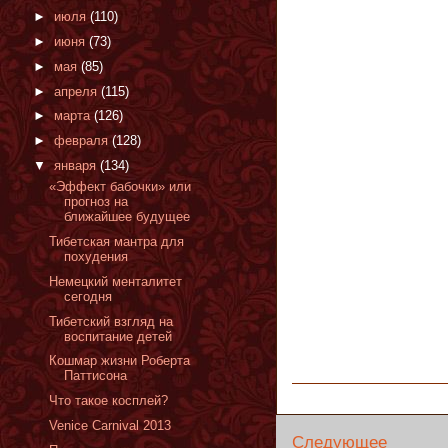
►
июля
(110)
►
июня
(73)
►
мая
(85)
►
апреля
(115)
►
марта
(126)
►
февраля
(128)
▼
января
(134)
«Эффект бабочки» или
прогноз на
ближайшее будущее
Тибетская мантра для
похудения
Немецкий менталитет
cегодня
Тибетский взгляд на
воспитание детей
Кошмар жизни Роберта
Паттисона
Что такое косплей?
Venice Carnival 2013
Следующее