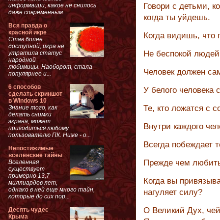
Говори с детьми, ко
информации, какое не снилось
даже современным...
когда ты уйдешь.
Вся правда о
красной икре
Когда видишь, что 
Став более
доступной, икра не
Не беспокой людей 
утратила статус
народной
любимицы. Наоборот, стала
Человек должен сам
популярнее и...
6 способов
У белого человека 
сделать скриншот
в Windows 10
Те, кто ложатся с 
Знание того, как
делать снимки
экрана, может
Внутри каждого чел
пригодиться любому
пользователю ПК. Ниже - о...
Всегда побеждает т
Непостижимые
вселенские тайны
Прежде чем любить,
Вселенная
существует
примерно 13,7
Когда вы привязыва
миллиардов лет,
однако в ней еще много тайн,
нагуляет силу?
которые до сих пор...
О Великий Дух, чей
Десять чудес
Крыма