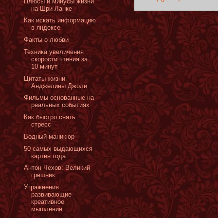
Плюсы и минусы жизни
на Шри-Ланке
Как искать информацию
в яндексе
Факты о любви
Техника увеличения
скорости чтения за
10 минут
Цитаты жизни
Анджелины Джоли
Фильмы основанные на
реальных событиях
Как быстро снять
стресс
Водный маникюр
50 самых выдающихся
картин года
Антон Чехов: Великий
грешник
Упражнения
развивающие
креативное
мышление