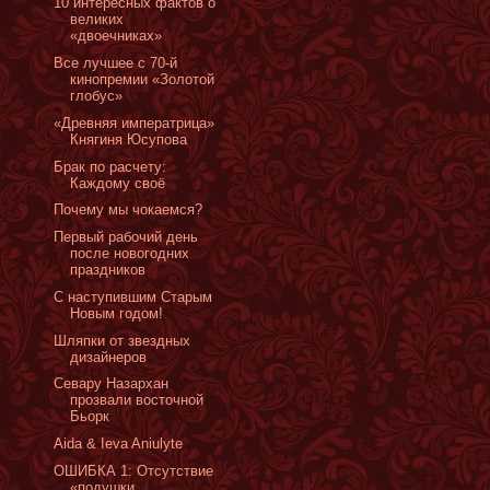
10 интересных фактов о
великих
«двоечниках»
Все лучшее с 70-й
кинопремии «Золотой
глобус»
«Древняя императрица»
Княгиня Юсупова
Брак по расчету:
Каждому своё
Почему мы чокаемся?
Первый рабочий день
после новогодних
праздников
С наступившим Старым
Новым годом!
Шляпки от звездных
дизайнеров
Севару Назархан
прозвали восточной
Бьорк
Aida & Ieva Aniulyte
ОШИБКА 1: Отсутствие
«подушки