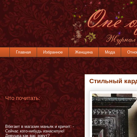
Главная
Избранное
Женщина
Мода
Отно
Стильный кар
Что почитать:
Вбегает в магазин маньяк и кричит: -
Сейчас кого-нибудь изнасилую!
Девушка как вас зовут?