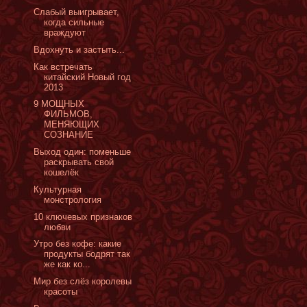
Слабый выигрывает,
когда сильные
враждуют
Вдохнуть и застыть...
Как встречать
китайский Новый год
2013
‎9 МОЩНЫХ
ФИЛЬМОВ,
МЕНЯЮЩИХ
СОЗНАНИЕ
Выход один: поменьше
раскрывать свой
кошелёк
Культурная
монстрология
10 ключевых признаков
любви
Утро без кофе: какие
продукты бодрят так
же как ко...
Мир без слёз королевы
красоты