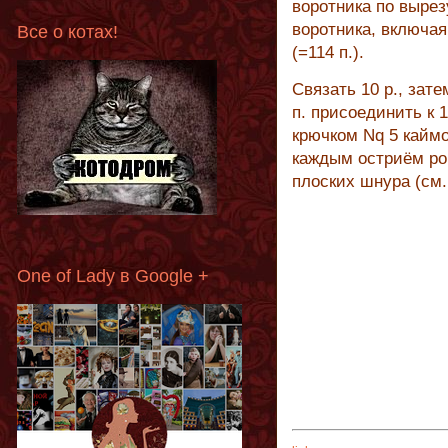
воротника по вырез
воротника, включая 
Все о котах!
(=114 п.).
Связать 10 р., зат
п. присоединить к 
крючком Nq 5 каймо
каждым остриём ром
плоских шнура (см.
One of Lady в Google +