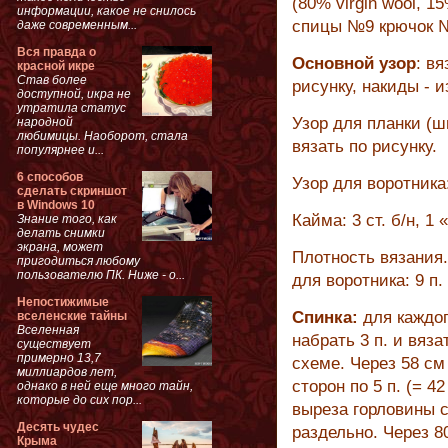
(80% virgin wool, 15
информации, какое не снилось
спицы №9 крючок 
даже современным...
Вся правда о
Основной узор
: вя
красной икре
Став более
рисунку, накиды - и
доступной, икра не
утратила статус
Узор для планки (ши
народной
любимицы. Наоборот, стала
вязать по рисунку.
популярнее и...
6 способов
Узор для воротника:
сделать скриншот
в Windows 10
Кайма: 3 ст. б/н, 1 «
Знание того, как
делать снимки
экрана, может
Плотность вязания. 
пригодиться любому
пользователю ПК. Ниже - о...
для воротника: 9 п. 
Непостижимые
Спинка:
для каждог
вселенские тайны
Вселенная
набрать 3 п. и вяз
существует
примерно 13,7
схеме. Через 58 см
миллиардов лет,
сторон по 5 п. (= 4
однако в ней еще много тайн,
которые до сих пор...
выреза горловины с
Десять чудес
раздельно. Через 8
Крыма