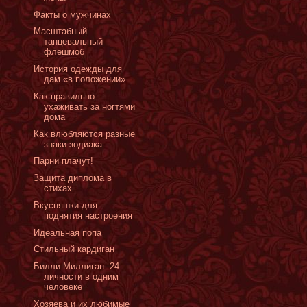
Факты о мужчинах
Масштабный
танцевальный
флешмоб
История одежды для
дам «в положении»
Как правильно
ухаживать за ногтями
дома
Как влюбляются разные
знаки зодиака
Парни плачут!
Защита диплома в
стихах
Вкусняшки для
поднятия настроения
Идеальная попа
Стильный кардиган
Билли Миллиган: 24
личности в одним
человеке
Xозяева и их любимые