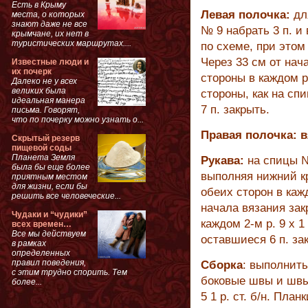
Есть в Крыму
Левая полочка:
для
места, о которых
знают даже не все
№ 9 набрать 3 п. и
крымчане, их нет в
туристических маршрутах....
по схеме, при этом
Через 33 см от нач
Известные люди и
их почерк
стороны в каждом р
Далеко не у всех
великих была
стороны, как на сп
идеальная манера
7 п. закрыть.
письма. Говорят,
что по почерку можно узнать о...
Правая полочка: 
Скрытый резерв
пищевой соды
Планета Земля
Рукава:
на спицы №
была бы еще более
выполняя нижний кр
приятным местом
для жизни, если бы
обеих сторон в каждо
решить все человеческие...
начала вязания закр
Чудаки и “чудики”
каждом 2-м р. 9 х 1
всех времен…
Все мы действуем
оставшиеся 6 п. за
в рамках
определенных
правил поведения,
Сборка
: выполнить
с этим трудно спорить. Тем
боковые швы и швы
более...
5 1 р. ст. б/н. Пла