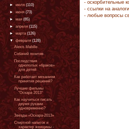
- оскорбительные 
►
июля
(110)
- ссылки на аналог
►
июня
(73)
- любые вопросы с
►
мая
(85)
►
апреля
(115)
►
марта
(126)
▼
февраля
(128)
Alexis Mabille
Собачий позитив
Последствия
однополых «браков»
для детей
Как работает механизм
принятия решений?
Лучшие фильмы
“Оскара 2013”
Как научиться писать
двумя руками
одновременно?
Звезды «Оскара-2013»
Спиртной напиток и
характер женщины -