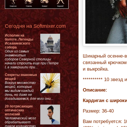
Сегодня на Softmixer.com
Исполин на
болоте. Легенды
Исаакиевского
собора
Один из самых
знаменитых
Шикарный осенне-
соборов Северной столицы
связанный крючком
начали строить еще при Петре
I, а завершили при...
и выкройка.
Секреты знакомых
вещей
********** 10 звезд 
Вокруг множество
вещей, которые
Описание:
мы видим каждый
день, но даже не
догадываемся, для чего они...
Кардиган с широк
20 потрясающих
оптических
Размер: 36-40
иллюзий
Человеческий мозг
Вам потребуется: 1
обрабатывает
такое количество