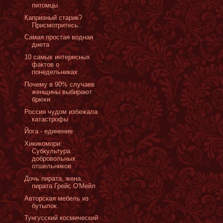
питомцы
Капризный старик?
Присмотритесь..
Самая простая водная
диета
10 самых интересных
фактов о
понедельниках
Почему в 90% случаев
женщины выбирают
брюки
Россия чудом избежала
катастрофы
Йога - единение
Хикикомори:
Cубкультура
добровольных
отшельников
Дочь пирата, жена
пирата Грейс О'Мейл
Авторская мебель из
бутылок
Тунгусский космический