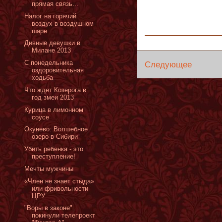
прямая связь...
Налог на горячий
воздух в воздушном
шаре
Дивные девушки в
Милане 2013
С понедельника
Следующее
оздоровительная
ходьба
Что ждет Козерога в
год змеи 2013
Курица в лимонном
соусе
Окунево: Волшебное
озеро в Сибири
Убить ребенка - это
преступление!
Мечты мужчины
«Член не знает стыда»
или фривольности
ЦРУ
"Воры в законе"
покинули телепроект