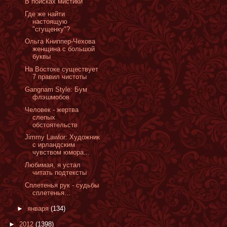
В поисках мистики
Где же найти
настоящую
"сгущенку"?
Ольга Книппер-Чехова
женщина с большой
буквы
На Востоке существует
7 правил чистоты
Gangnam Style: Бум
флэшмобов
Человек - жертва
слепых
обстоятельств
Jimmy Lawlor: Художник
с ирландским
чувством юмора...
Любимая, я устал
читать подтексты
Сплетенья рук - cудьбы
сплетенья…
►
января
(134)
►
2012
(1398)