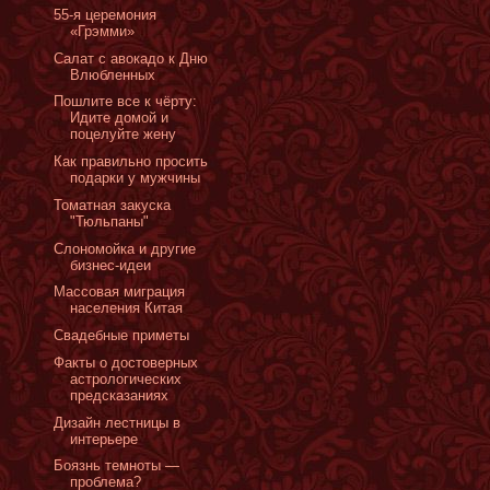
55-я церемония
«Грэмми»
Салат с авокадо к Дню
Влюбленных
Пошлите все к чёрту:
Идите домой и
поцелуйте жену
Как правильно просить
подарки у мужчины
Томатная закуска
"Тюльпаны"
Слономойка и другие
бизнес-идеи
Массовая миграция
населения Китая
Cвадебные приметы
Факты о достоверных
астрологических
предсказаниях
Дизайн лестницы в
интерьере
Боязнь темноты —
проблема?