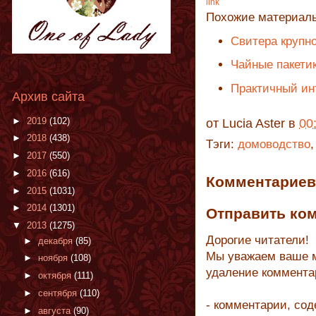
link
Похожие материал
Свитера крупно
Чайные пакетик
Практичный ин
Архив сайта
►
2019
(102)
от
Lucia Aster
в
00
►
2018
(438)
Тэги:
домоводство
►
2017
(550)
►
2016
(616)
Комментариев 
►
2015
(1031)
►
2014
(1301)
Отправить ко
▼
2013
(1275)
Дорогие читатели!
►
декабря
(85)
Мы уважаем ваше м
►
ноября
(108)
удаление коммента
►
октября
(111)
►
сентября
(110)
- комментарии, со
►
августа
(90)