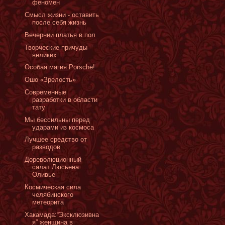
феномен
Смысл жизни - оставить
после себя жизнь
Вечернии платья в пол
Творческие причуды
великих
Особая магия Porsche!
Ошо «Зрелость»
Современные
разработки в области
тату
Мы бессильны перед
ударами из космоса
Лучшее средство от
разводов
Дореволюционный
салат Люсьена
Оливье
Космическая сила
челябинского
метеорита
Хакамада:“Эксклюзивна
я” женщина в