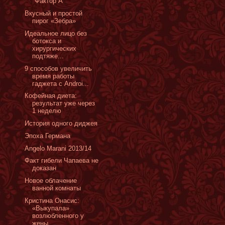
"Фактор А"
Вкусный и простой
пирог «Зебра»
Идеальное лицо без
ботокса и
хирургических
подтяже...
9 способов увеличить
время работы
гаджета с Androi...
Кофейная диета:
результат уже через
1 неделю
История одного диджея
Эпоха Германа
Angelo Marani 2013/14
Факт гибели Чапаева не
доказан
Новое облачение
ванной комнаты
Кристина Онасис:
«Выкупала»
возлюбленного у
жены