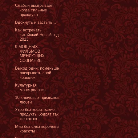
Слабый выигрывает,
когда сильные
враждуют
Вдохнуть и застыть...
Как встречать
китайский Новый год
2013
‎9 МОЩНЫХ
ФИЛЬМОВ,
МЕНЯЮЩИХ
СОЗНАНИЕ
Выход один: поменьше
раскрывать свой
кошелёк
Культурная
монстрология
10 ключевых признаков
любви
Утро без кофе: какие
продукты бодрят так
же как ко...
Мир без слёз королевы
красоты