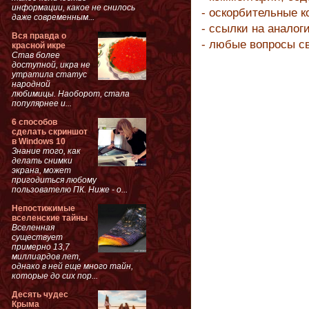
информации, какое не снилось
- оскорбительные 
даже современным...
- ссылки на аналог
Вся правда о
- любые вопросы с
красной икре
Став более
доступной, икра не
утратила статус
народной
любимицы. Наоборот, стала
популярнее и...
6 способов
сделать скриншот
в Windows 10
Знание того, как
делать снимки
экрана, может
пригодиться любому
пользователю ПК. Ниже - о...
Непостижимые
вселенские тайны
Вселенная
существует
примерно 13,7
миллиардов лет,
однако в ней еще много тайн,
которые до сих пор...
Десять чудес
Крыма