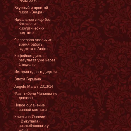
"Фактор А"
Вкусный и простой
пирог «Зебра»
Идеальное лицо без
ботокса и
хирургических
подтяже...
9 способов увеличить
время работы
гаджета с Androi...
Кофейная диета:
результат уже через
1 неделю
История одного диджея
Эпоха Германа
Angelo Marani 2013/14
Факт гибели Чапаева не
доказан
Новое облачение
ванной комнаты
Кристина Онасис:
«Выкупала»
возлюбленного у
жены