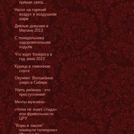
прямая связь...
Налог на горячий
воздух в воздушном
шаре
Дивные девушки в
Милане 2013
С понедельника
оздоровительная
ходьба
Что ждет Козерога в
год змеи 2013
Курица в лимонном
соусе
Окунево: Волшебное
озеро в Сибири
Убить ребенка - это
преступление!
Мечты мужчины
«Член не знает стыда»
или фривольности
ЦРУ
"Воры в законе"
покинули телепроект