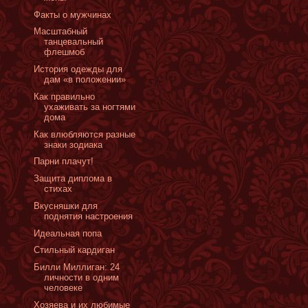
Факты о мужчинах
Масштабный
танцевальный
флешмоб
История одежды для
дам «в положении»
Как правильно
ухаживать за ногтями
дома
Как влюбляются разные
знаки зодиака
Парни плачут!
Защита диплома в
стихах
Вкусняшки для
поднятия настроения
Идеальная попа
Стильный кардиган
Билли Миллиган: 24
личности в одним
человеке
Xозяева и их любимые