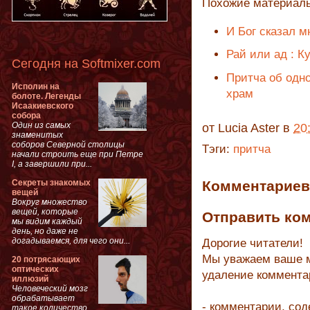
Похожие материал
И Бог сказал мн
Рай или ад : 
Сегодня на Softmixer.com
Притча об одн
Исполин на
храм
болоте. Легенды
Исаакиевского
собора
Один из самых
от
Lucia Aster
в
20
знаменитых
соборов Северной столицы
Тэги:
притча
начали строить еще при Петре
I, а завершили при...
Секреты знакомых
Комментариев 
вещей
Вокруг множество
вещей, которые
Отправить ко
мы видим каждый
день, но даже не
догадываемся, для чего они...
Дорогие читатели!
Мы уважаем ваше м
20 потрясающих
оптических
удаление коммента
иллюзий
Человеческий мозг
обрабатывает
- комментарии, со
такое количество