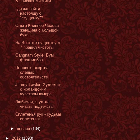
В поисках мистики
Где же найти
настоящую
"сгущенку"?
Ольга Книппер-Чехова
женщина с большой
буквы
На Востоке существует
7 правил чистоты
Gangnam Style: Бум
флэшмобов
Человек - жертва
слепых
обстоятельств
Jimmy Lawlor: Художник
с ирландским
чувством юмора...
Любимая, я устал
читать подтексты
Сплетенья рук - cудьбы
сплетенья…
►
января
(134)
►
2012
(1398)