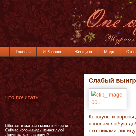
Главная
Избранное
Женщина
Мода
Отно
Слабый выигр
Что почитать:
Коршуны и вороны 
пополам любую доб
Вбегает в магазин маньяк и кричит: -
Сейчас кого-нибудь изнасилую!
охотниками лисицу
Девушка как вас зовут?