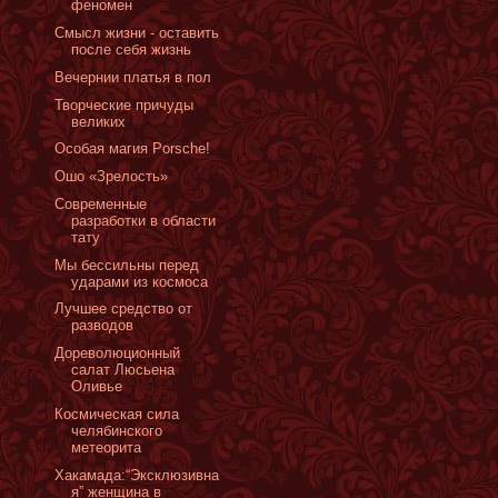
феномен
Смысл жизни - оставить
после себя жизнь
Вечернии платья в пол
Творческие причуды
великих
Особая магия Porsche!
Ошо «Зрелость»
Современные
разработки в области
тату
Мы бессильны перед
ударами из космоса
Лучшее средство от
разводов
Дореволюционный
салат Люсьена
Оливье
Космическая сила
челябинского
метеорита
Хакамада:“Эксклюзивна
я” женщина в