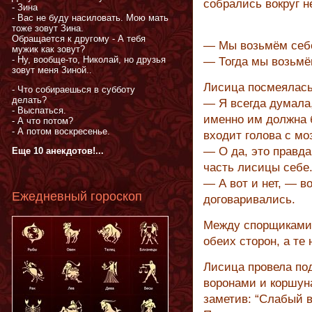
собрались вокруг н
- Зина
- Вас не буду насиловать. Мою мать
тоже зовут Зина.
Обращается к другому - А тебя
— Мы возьмём себ
мужик как зовут?
- Ну, вообще-то, Николай, но друзья
— Тогда мы возьмё
зовут меня Зиной..
Лисица посмеялась
- Что собираешься в субботу
делать?
— Я всегда думала
- Выспаться.
именно им должна б
- А что потом?
- А потом воскресенье.
входит голова с мо
— О да, это правд
Еще 10 анекдотов!...
часть лисицы себе
— А вот и нет, — в
Ежедневный гороскоп
договаривались.
Между спорщиками 
обеих сторон, а те 
Лисица провела по
воронами и коршуна
заметив: “Слабый в