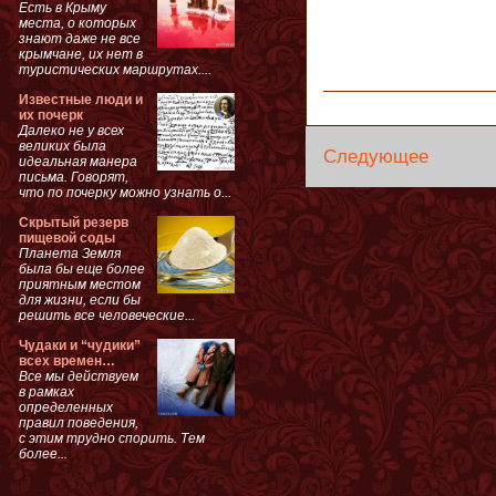
Есть в Крыму
места, о которых
знают даже не все
крымчане, их нет в
туристических маршрутах....
Известные люди и
их почерк
Далеко не у всех
великих была
Следующее
идеальная манера
письма. Говорят,
что по почерку можно узнать о...
Скрытый резерв
пищевой соды
Планета Земля
была бы еще более
приятным местом
для жизни, если бы
решить все человеческие...
Чудаки и “чудики”
всех времен…
Все мы действуем
в рамках
определенных
правил поведения,
с этим трудно спорить. Тем
более...