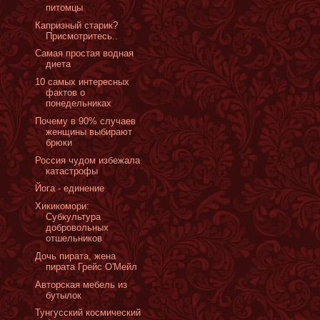
питомцы
Капризный старик?
Присмотритесь..
Самая простая водная
диета
10 самых интересных
фактов о
понедельниках
Почему в 90% случаев
женщины выбирают
брюки
Россия чудом избежала
катастрофы
Йога - единение
Хикикомори:
Cубкультура
добровольных
отшельников
Дочь пирата, жена
пирата Грейс О'Мейл
Авторская мебель из
бутылок
Тунгусский космический