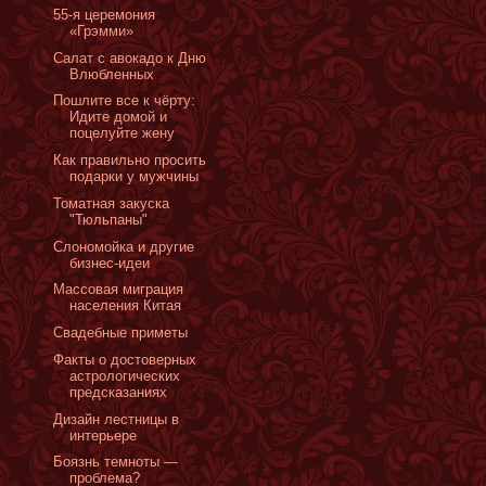
55-я церемония
«Грэмми»
Салат с авокадо к Дню
Влюбленных
Пошлите все к чёрту:
Идите домой и
поцелуйте жену
Как правильно просить
подарки у мужчины
Томатная закуска
"Тюльпаны"
Слономойка и другие
бизнес-идеи
Массовая миграция
населения Китая
Cвадебные приметы
Факты о достоверных
астрологических
предсказаниях
Дизайн лестницы в
интерьере
Боязнь темноты —
проблема?