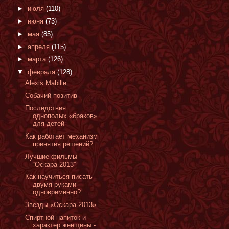
►
июля
(110)
►
июня
(73)
►
мая
(85)
►
апреля
(115)
►
марта
(126)
▼
февраля
(128)
Alexis Mabille
Собачий позитив
Последствия
однополых «браков»
для детей
Как работает механизм
принятия решений?
Лучшие фильмы
“Оскара 2013”
Как научиться писать
двумя руками
одновременно?
Звезды «Оскара-2013»
Спиртной напиток и
характер женщины -