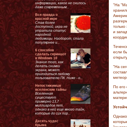
информации, какое не снилось
"На "М
даже современным...
хранил
Вся правда о
Америк
красной икре
разгерм
Став более
только
доступной, икра не
утратила статус
и запа
народной
коорди
любимицы. Наоборот, стала
популярнее и...
Теченс
6 способов
если б
сделать скриншот
открыт
в Windows 10
Знание того, как
делать снимки
"На се
экрана, может
составл
пригодиться любому
метеори
пользователю ПК. Ниже - о...
Непостижимые
По его
вселенские тайны
альтер
Вселенная
матери
существует
примерно 13,7
миллиардов лет,
Устой
однако в ней еще много тайн,
которые до сих пор...
Однако
Десять чудес
которы
Крыма