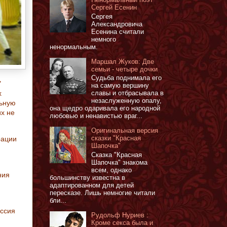
Сергей Есенин
Сергея
Александровича
Есенина считали
немного
ненормальным.
Маршал Жуков: Две
семьи - четыре дочки
Судьба поднимала его
"
на самую вершину
славы и отбрасывала в
х
незаслуженную опалу,
льную
она щедро одаривала его народной
их не
любовью и ненавистью враг...
Оригинальная версия
сказки "Красная
рации
Шапочка"
Сказка "Красная
Шапочка" знакома
всем, однако
ния
большинству известна в
адаптированном для детей
пересказе. Лишь немногие читали
бли...
оссия
Рудольф Нуриев :
Кроме секса была и