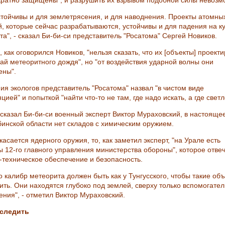
кратно защищены", и разрушить их взрывом подобной силы невозм
стойчивы и для землетрясения, и для наводнения. Проекты атомны
й, которые сейчас разрабатываются, устойчивы и для падения на к
а", - сказал Би-би-си представитель "Росатома" Сергей Новиков.
 как оговорился Новиков, "нельзя сказать, что их [объекты] проект
чай метеоритного дождя", но "от воздействия ударной волны они
ны".
ия экологов представитель "Росатома" назвал "в чистом виде
цией" и попыткой "найти что-то не там, где надо искать, а где светл
ссказал Би-би-си военный эксперт Виктор Мураховский, в настояще
бинской области нет складов с химическим оружием.
касается ядерного оружия, то, как заметил эксперт, "на Урале есть
ы 12-го главного управления министерства обороны", которое отвеч
-техническое обеспечение и безопасность.
о калибр метеорита должен быть как у Тунгусского, чтобы такие об
ить. Они находятся глубоко под землей, сверху только вспомогате
ения", - отметил Виктор Мураховский.
 следить