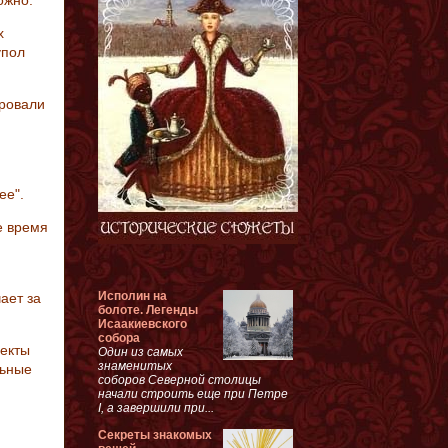
ожно.
х
упол
ировали
ее".
е время
Исполин на
ает за
болоте. Легенды
Исаакиевского
собора
ъекты
Один из самых
знаменитых
льные
соборов Северной столицы
начали строить еще при Петре
I, а завершили при...
Секреты знакомых