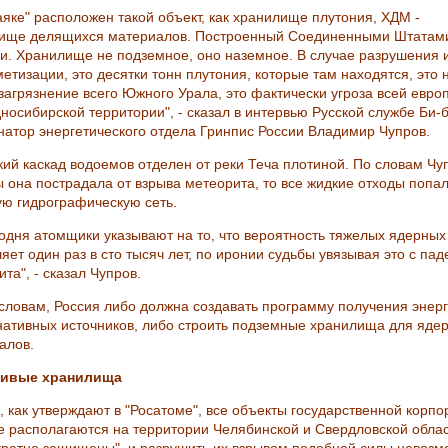
аяке" расположен такой объект, как хранилище плутония, ХДМ -
ище делящихся материалов. Построенный Соединенными Штатам
и. Хранилище не подземное, оно наземное. В случае разрушения 
етизации, это десятки тонн плутония, которые там находятся, это 
 загрязнение всего Южного Урала, это фактически угроза всей евро
дносибирской территории", - сказал в интервью Русской службе Би-
натор энергетического отдела Гринпис России Владимир Чупров.
кий каскад водоемов отделен от реки Теча плотиной. По словам Чу
ы она пострадала от взрыва метеорита, то все жидкие отходы попал
ую гидрографическую сеть.
годня атомщики указывают на то, что вероятность тяжелых ядерных
яет один раз в сто тысяч лет, по иронии судьбы увязывая это с па
та", - сказал Чупров.
 словам, Россия либо должна создавать программу получения энерг
нативных источников, либо строить подземные хранилища для яде
алов.
чивые хранилища
, как утверждают в "Росатоме", все объекты государственной корпо
е располагаются на территории Челябинской и Свердловской облас