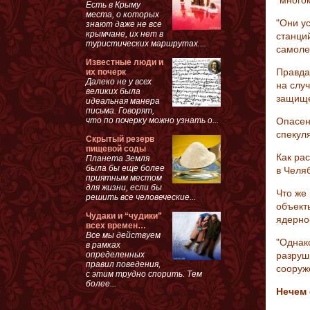
"много
Есть в Крыму
места, о которых
"Они у
знают даже не все
крымчане, их нет в
станци
туристических маршрутах....
самолет
Известные люди и
Правда,
их почерк
Далеко не у всех
на слу
великих была
защище
идеальная манера
письма. Говорят,
что по почерку можно узнать о...
Опасен
спекуля
Скрытый резерв
пищевой соды
Как ра
Планета Земля
была бы еще более
в Челя
приятным местом
для жизни, если бы
Что же 
решить все человеческие...
объект
Чудаки и “чудики”
ядерно
всех времен…
Все мы действуем
"Однак
в рамках
определенных
разруш
правил поведения,
сооруж
с этим трудно спорить. Тем
более...
Нечем