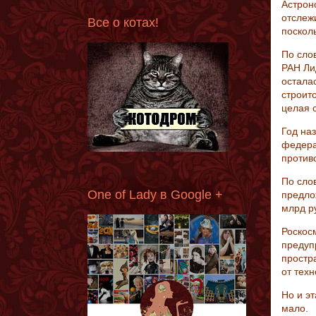
Астрон
отслеж
Все о котах!
поскол
По сло
РАН Ли
осталас
строит
целая с
Год на
федера
против
По сло
One of Lady в Google +
предло
млрд р
Роскос
предуп
простр
от техн
Но и э
мало.