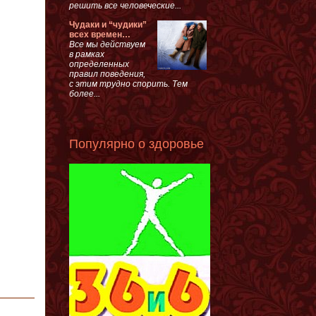
решить все человеческие...
Чудаки и “чудики”
всех времен…
Все мы действуем
в рамках
определенных
правил поведения,
с этим трудно спорить. Тем
более...
Популярно о здоровье