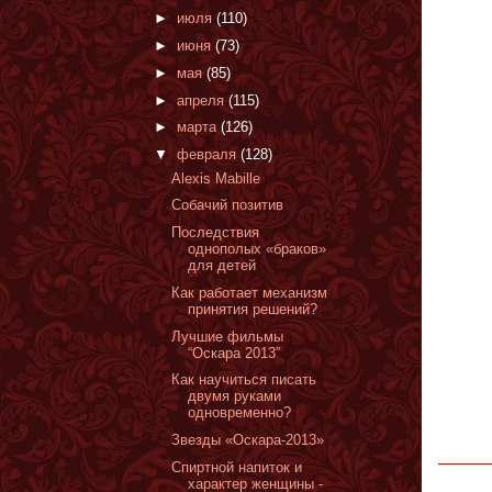
►
июля
(110)
►
июня
(73)
►
мая
(85)
►
апреля
(115)
►
марта
(126)
▼
февраля
(128)
Alexis Mabille
Собачий позитив
Последствия
однополых «браков»
для детей
Как работает механизм
принятия решений?
Лучшие фильмы
“Оскара 2013”
Как научиться писать
двумя руками
одновременно?
Звезды «Оскара-2013»
Спиртной напиток и
характер женщины -