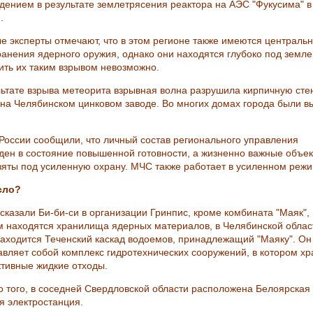
дением в результате землетрясения реактора на АЭС "Фукусима" в
.
е эксперты отмечают, что в этом регионе также имеются централь
ранения ядерного оружия, однако они находятся глубоко под земле
ить их таким взрывом невозможно.
льтате взрыва метеорита взрывная волна разрушила кирпичную сте
 на Челябинском цинковом заводе. Во многих домах города были в
России сообщили, что личный состав регионального управления
ден в состояние повышенной готовности, а жизненно важные объе
зяты под усиленную охрану. МЧС также работает в усиленном режи
сло?
ссказали Би-би-си в организации Гринпис, кроме комбината "Маяк",
м находятся хранилища ядерных материалов, в Челябинской облас
находится Теченский каскад водоемов, принадлежащий "Маяку". Он
авляет собой комплекс гидротехнических сооружений, в котором хр
ктивные жидкие отходы.
 того, в соседней Свердловской области расположена Белоярская
я электростанция.