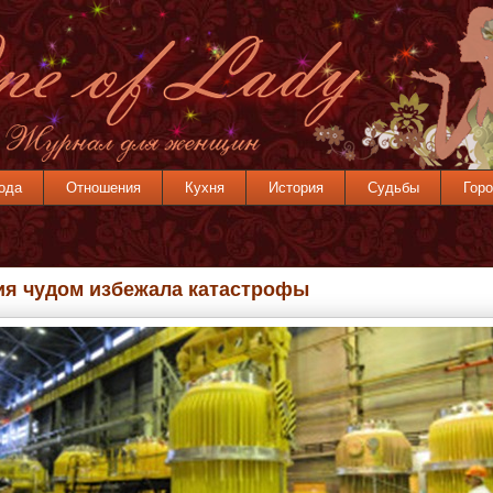
ода
Отношения
Кухня
История
Судьбы
Горо
ия чудом избежала катастрофы