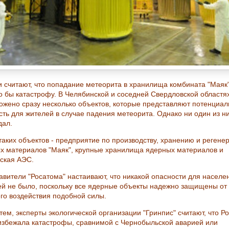
и считают, что попадание метеорита в хранилища комбината "Маяк
о бы катастрофу. В Челябинской и соседней Свердловской областя
ожено сразу несколько объектов, которые представляют потенциа
сть для жителей в случае падения метеорита. Однако ни один из н
дал.
таких объектов - предприятие по производству, хранению и регене
х материалов "Маяк", крупные хранилища ядерных материалов и
ская АЭС.
авители "Росатома" настаивают, что никакой опасности для населе
ей не было, поскольку все ядерные объекты надежно защищены от
го воздействия подобной силы.
тем, эксперты экологической организации "Гринпис" считают, что Р
избежала катастрофы, сравнимой с Чернобыльской аварией или