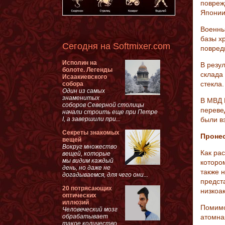
повреж
Японии
Военны
базы х
Сегодня на Softmixer.com
повред
Исполин на
В резу
болоте. Легенды
склада
Исаакиевского
стекла.
собора
Один из самых
знаменитых
В МВД 
соборов Северной столицы
переве
начали строить еще при Петре
I, а завершили при...
были в
Секреты знакомых
Проне
вещей
Вокруг множество
Как ра
вещей, которые
мы видим каждый
которо
день, но даже не
также 
догадываемся, для чего они...
предст
20 потрясающих
низкоа
оптических
иллюзий
Помимо
Человеческий мозг
обрабатывает
атомна
такое количество