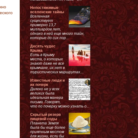
жно
Непостижимые
вселенские тайны
ческого
Вселенная
существует
примерно 13,7
миллиардов лет,
однако в ней еще много тайн,
которые до сих пор...
Десять чудес
Крыма
Есть в Крыму
места, о которых
знают даже не все
крымчане, их нет в
туристических маршрутах....
Известные люди и
их почерк
Далеко не у всех
великих была
идеальная манера
письма. Говорят,
что по почерку можно узнать о...
Скрытый резерв
пищевой соды
Планета Земля
была бы еще более
приятным местом
для жизни, если бы