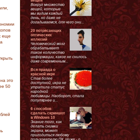
вещей
Вокруг множество
мли,
вещей, которые
мы видим каждый
день, но даже не
догадываемся, для чего они...
рономии
копов
20 потрясающих
оптических
х еще
иллюзий
на
Человеческий мозг
обрабатывает
такое количество
информации, какое не снилось
ткрыть
даже современным...
Вся правда о
красной икре
Став более
на это
доступной, икра не
ее 50
утратила статус
народной
любимицы. Наоборот, стала
популярнее и...
6 способов
сделать скриншот
аблей
в Windows 10
Знание того, как
делать снимки
нь
экрана, может
пригодиться любому
пользователю ПК. Ниже - о...