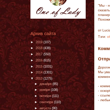
"Мы - н
сказать
планир
Похожи
от
Luci
Архив сайта
Тэги:
о
►
2019
(107)
►
2018
(438)
Комм
►
2017
(550)
Отпр
►
2016
(615)
►
2015
(1031)
Дороги
Мы ува
►
2014
(1301)
коммен
▼
2013
(1275)
►
декабря
(85)
- комм
►
ноября
(108)
- оско
- ссыл
►
октября
(111)
- любы
►
сентября
(110)
►
августа
(90)