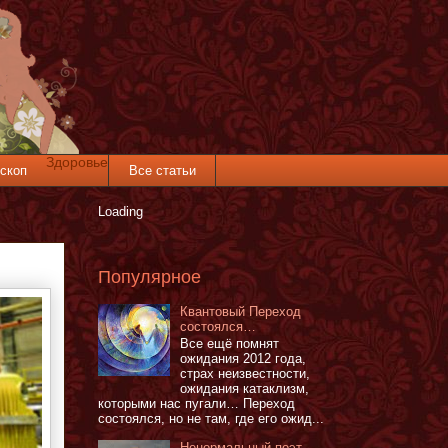
Здоровье
скоп
Все статьи
Loading
Популярное
Квантовый Переход
состоялся…
Все ещё помнят
ожидания 2012 года,
страх неизвестности,
ожидания катаклизм,
которыми нас пугали… Переход
состоялся, но не там, где его ожид...
Ненормальный поэт