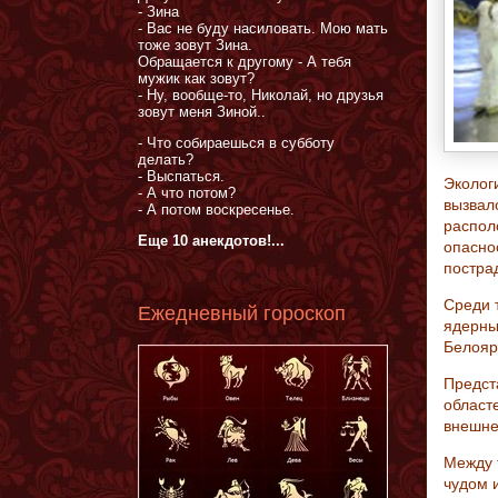
- Зина
- Вас не буду насиловать. Мою мать
тоже зовут Зина.
Обращается к другому - А тебя
мужик как зовут?
- Ну, вообще-то, Николай, но друзья
зовут меня Зиной..
- Что собираешься в субботу
делать?
- Выспаться.
Эколог
- А что потом?
вызвал
- А потом воскресенье.
распол
Еще 10 анекдотов!...
опасно
постра
Среди 
Ежедневный гороскоп
ядерны
Белояр
Предст
област
внешне
Между 
чудом 