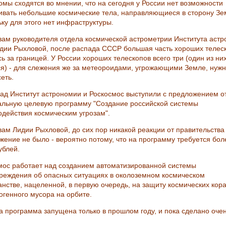
омы сходятся во мнении, что на сегодня у России нет возможности
ивать небольшие космические тела, направляющиеся в сторону Зе
ьку для этого нет инфраструктуры.
вам руководителя отдела космической астрометрии Института аст
дии Рыхловой, после распада СССР большая часть хороших телес
ь за границей. У России хороших телескопов всего три (один из ни
ся) - для слежения же за метеороидами, угрожающими Земле, нуж
еть.
зад Институт астрономии и Роскосмос выступили с предложением о
льную целевую программу "Создание российской системы
одействия космическим угрозам".
вам Лидии Рыхловой, до сих пор никакой реакции от правительства 
жение не было - вероятно потому, что на программу требуется бол
ублей.
мос работает над созданием автоматизированной системы
реждения об опасных ситуациях в околоземном космическом
анстве, нацеленной, в первую очередь, на защиту космических кор
огенного мусора на орбите.
та программа запущена только в прошлом году, и пока сделано оче