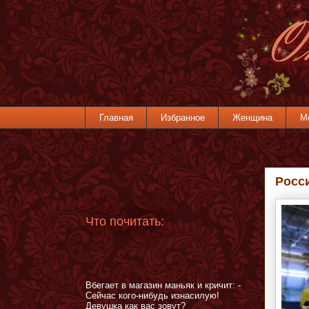
Главная
Избранное
Женщина
М
Росс
Что почитать:
Вбегает в магазин маньяк и кричит: -
Сейчас кого-нибудь изнасилую!
Девушка как вас зовут?