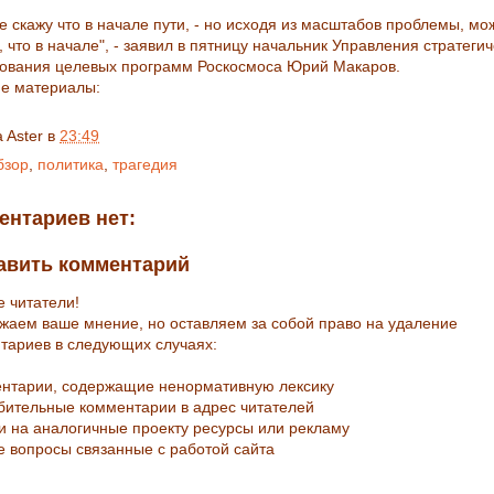
е скажу что в начале пути, - но исходя из масштабов проблемы, мо
, что в начале", - заявил в пятницу начальник Управления стратеги
ования целевых программ Роскосмоса Юрий Макаров.
е материалы:
a Aster
в
23:49
бзор
,
политика
,
трагедия
ентариев нет:
авить комментарий
е читатели!
жаем ваше мнение, но оставляем за собой право на удаление
тариев в следующих случаях:
ентарии, содержащие ненормативную лексику
рбительные комментарии в адрес читателей
ки на аналогичные проекту ресурсы или рекламу
е вопросы связанные с работой сайта