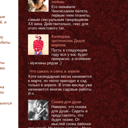
любовь
Его называли
Чингисханом балета,
первым геем планеты,
ные
самым сексуальным танцовщиком
й, и
XX века. Действительно, секс для
этого неистового тат...
Календарь
ну
эротических Дедов
ыбиты
морозов
Пусть в следующем
году все у вас будет
прекрасно, а особенно
кты
- мужчины рядом ;)
ме.
Что сажать и сеять в апреле
Хотя календарная весна начинается
в марте, но тепло приходит в сад
только в апреле. В этом месяце уже
 на
начинаются многие садовые работы.
ти
И п...
Сказка для души
анятся
Наверно, это сказка
для души - Сидеть и
представлять, что
будет позже, От
мыслей снова бабочки