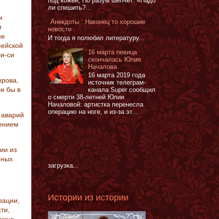
под кожей, Но разум шепчет: «Надо
ли спешить?...
и
Анекдоты : Наконец то хорошие
и
новости
не
И тогда я полюбил литературу...
пейской
16 марта певица
би-си
скончалась Юлия
Началова
16 марта 2019 года
прова,
источник телеграм-
и бы в
канала Super сообщил
о смерти 38-летней Юлии
Началовой: артистка перенесла
операцию на ноге, и из-за эт...
 аварий
дением
ии из
рных
загрузка...
Истории из истории
рации,
ти,