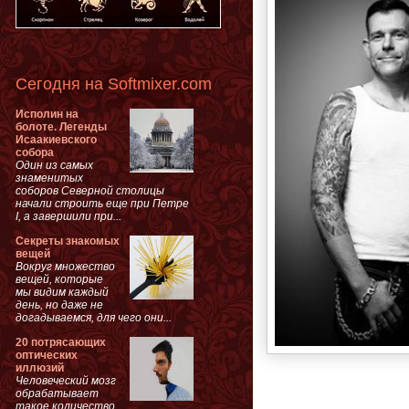
Сегодня на Softmixer.com
Исполин на
болоте. Легенды
Исаакиевского
собора
Один из самых
знаменитых
соборов Северной столицы
начали строить еще при Петре
I, а завершили при...
Секреты знакомых
вещей
Вокруг множество
вещей, которые
мы видим каждый
день, но даже не
догадываемся, для чего они...
20 потрясающих
оптических
иллюзий
Человеческий мозг
обрабатывает
такое количество