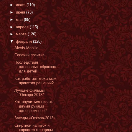
►
июля
(110)
►
июня
(73)
►
мая
(85)
►
апреля
(115)
►
марта
(126)
▼
февраля
(128)
Alexis Mabille
Собачий позитив
Последствия
однополых «браков»
для детей
Как работает механизм
принятия решений?
Лучшие фильмы
“Оскара 2013”
Как научиться писать
двумя руками
одновременно?
Звезды «Оскара-2013»
Спиртной напиток и
характер женщины -