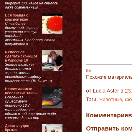
информации, какое не снилось
даже современным...
Вся правда о
красной икре
Став более
доступной, икра не
утратила статус
народной
любимицы. Наоборот, стала
популярнее и...
6 способов
сделать скриншот
в Windows 10
Знание того, как
делать снимки
link
экрана, может
Похожие материал
пригодиться любому
пользователю ПК. Ниже - о...
Непостижимые
от
Lucia Aster
в
23
вселенские тайны
Вселенная
Тэги:
животные
,
фо
существует
примерно 13,7
миллиардов лет,
однако в ней еще много тайн,
Комментариев 
которые до сих пор...
Десять чудес
Отправить ко
Крыма