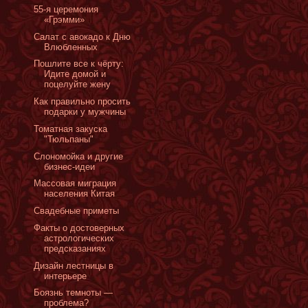
55-я церемония
«Грэмми»
Салат с авокадо к Дню
Влюбленных
Пошлите все к чёрту:
Идите домой и
поцелуйте жену
Как правильно просить
подарки у мужчины
Томатная закуска
"Тюльпаны"
Слономойка и другие
бизнес-идеи
Массовая миграция
населения Китая
Cвадебные приметы
Факты о достоверных
астрологических
предсказаниях
Дизайн лестницы в
интерьере
Боязнь темноты —
проблема?