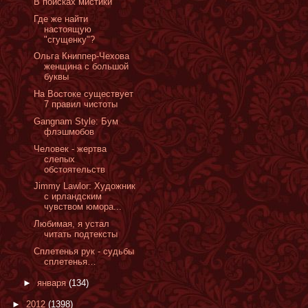
В поисках мистики
Где же найти
настоящую
"сгущенку"?
Ольга Книппер-Чехова
женщина с большой
буквы
На Востоке существует
7 правил чистоты
Gangnam Style: Бум
флэшмобов
Человек - жертва
слепых
обстоятельств
Jimmy Lawlor: Художник
с ирландским
чувством юмора...
Любимая, я устал
читать подтексты
Сплетенья рук - cудьбы
сплетенья…
►
января
(134)
►
2012
(1398)