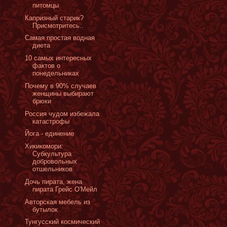
питомцы
Капризный старик?
Присмотритесь..
Самая простая водная
диета
10 самых интересных
фактов о
понедельниках
Почему в 90% случаев
женщины выбирают
брюки
Россия чудом избежала
катастрофы
Йога - единение
Хикикомори:
Cубкультура
добровольных
отшельников
Дочь пирата, жена
пирата Грейс О'Мейл
Авторская мебель из
бутылок
Тунгусский космический