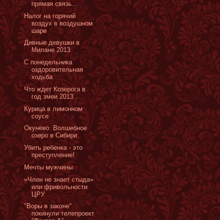
прямая связь...
Налог на горячий
воздух в воздушном
шаре
Дивные девушки в
Милане 2013
С понедельника
оздоровительная
ходьба
Что ждет Козерога в
год змеи 2013
Курица в лимонном
соусе
Окунево: Волшебное
озеро в Сибири
Убить ребенка - это
преступление!
Мечты мужчины
«Член не знает стыда»
или фривольности
ЦРУ
"Воры в законе"
покинули телепроект