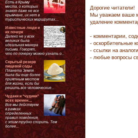
Есть в Крыму
места, о которых
Дорогие читатели!
знают даже не все
Мы уважаем ваше м
крымчане, их нет в
туристических маршрутах....
удаление коммента
Известные люди и
их почерк
- комментарии, со
Далеко не у всех
великих была
- оскорбительные 
идеальная манера
письма. Говорят,
- ссылки на аналог
что по почерку можно узнать о...
- любые вопросы с
Скрытый резерв
пищевой соды
Планета Земля
была бы еще более
приятным местом
для жизни, если бы
решить все человеческие...
Чудаки и “чудики”
всех времен…
Все мы действуем
в рамках
определенных
правил поведения,
с этим трудно спорить. Тем
более...