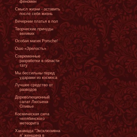
феномен
Смысл жизни - оставить
после себя жизнь
Вечернии платья в пол
Творческие причуды
великих
Особая магия Porsche!
Ошо «Зрелость»
Современные
разработки в области
тату
Мы бессильны перед
ударами из космоса
Лучшее средство от
разводов
Дореволюционный
салат Люсьена
Оливье
Космическая сила
челябинского
метеорита
Хакамада:“Эксклюзивна
я” женщина в