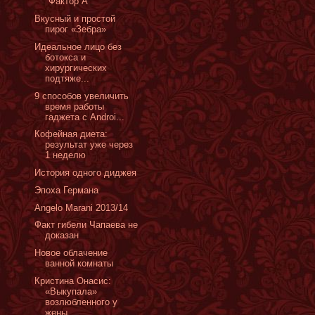
"Фактор А"
Вкусный и простой
пирог «Зебра»
Идеальное лицо без
ботокса и
хирургических
подтяже...
9 способов увеличить
время работы
гаджета с Androi...
Кофейная диета:
результат уже через
1 неделю
История одного диджея
Эпоха Германа
Angelo Marani 2013/14
Факт гибели Чапаева не
доказан
Новое облачение
ванной комнаты
Кристина Онасис:
«Выкупала»
возлюбленного у
жены