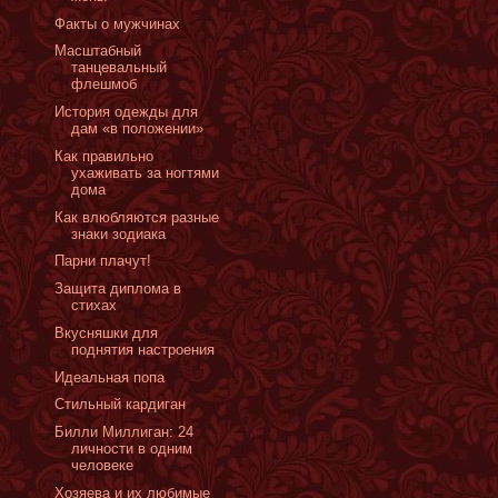
Факты о мужчинах
Масштабный
танцевальный
флешмоб
История одежды для
дам «в положении»
Как правильно
ухаживать за ногтями
дома
Как влюбляются разные
знаки зодиака
Парни плачут!
Защита диплома в
стихах
Вкусняшки для
поднятия настроения
Идеальная попа
Стильный кардиган
Билли Миллиган: 24
личности в одним
человеке
Xозяева и их любимые